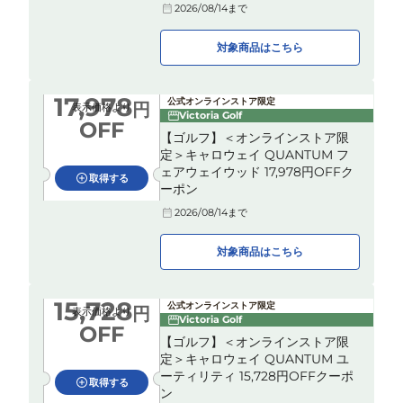
2026/08/14
まで
対象商品はこちら
17,978
公式オンラインストア限定
円
表示価格より
Victoria Golf
OFF
【ゴルフ】＜オンラインストア限
定＞キャロウェイ QUANTUM フ
ェアウェイウッド 17,978円OFFク
取得する
ーポン
2026/08/14
まで
対象商品はこちら
15,728
公式オンラインストア限定
円
表示価格より
Victoria Golf
OFF
【ゴルフ】＜オンラインストア限
定＞キャロウェイ QUANTUM ユ
ーティリティ 15,728円OFFクーポ
取得する
ン