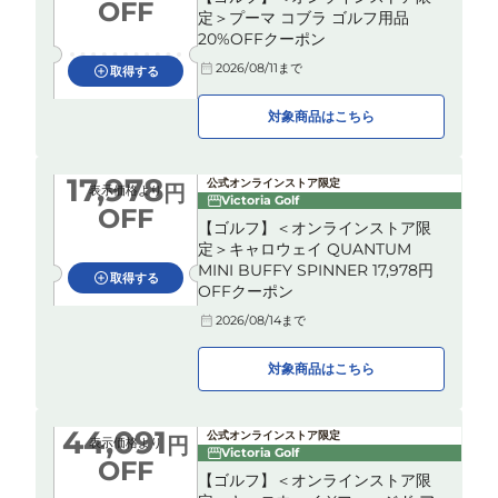
OFF
定＞プーマ コブラ ゴルフ用品
20%OFFクーポン
2026/08/11
まで
取得する
対象商品はこちら
17,978
公式オンラインストア限定
円
表示価格より
Victoria Golf
OFF
【ゴルフ】＜オンラインストア限
定＞キャロウェイ QUANTUM
MINI BUFFY SPINNER 17,978円
取得する
OFFクーポン
2026/08/14
まで
対象商品はこちら
44,091
公式オンラインストア限定
円
表示価格より
Victoria Golf
OFF
【ゴルフ】＜オンラインストア限