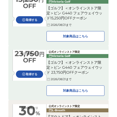
円
Victoria Golf
OFF
【ゴルフ】＜オンラインストア限
定＞ピン G440 フェアウェイウッ
ド15,250円OFFクーポン
取得する
2026/08/21
まで
対象商品はこちら
23,750
公式オンラインストア限定
円
表示価格より
Victoria Golf
OFF
【ゴルフ】＜オンラインストア限
定＞ピン G440 フェアウェイウッ
ド 23,750円OFFクーポン
取得する
2026/08/21
まで
対象商品はこちら
30
公式オンラインストア限定
表示価格より
L-Breath
%
【アウトドア】＜オンラインスト