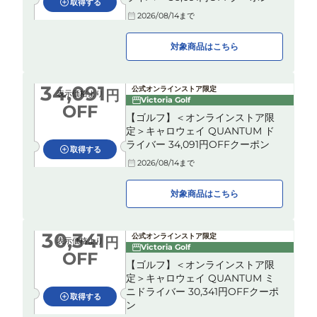
取得する
2026/08/14
まで
対象商品はこちら
34,091
公式オンラインストア限定
円
表示価格より
Victoria Golf
OFF
【ゴルフ】＜オンラインストア限
定＞キャロウェイ QUANTUM ド
ライバー 34,091円OFFクーポン
取得する
2026/08/14
まで
対象商品はこちら
30,341
公式オンラインストア限定
円
表示価格より
Victoria Golf
OFF
【ゴルフ】＜オンラインストア限
定＞キャロウェイ QUANTUM ミ
ニドライバー 30,341円OFFクーポ
取得する
ン