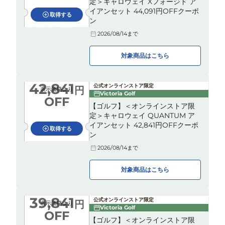
定＞キャロウェイ Xフォージド ア
イアンセット 44,091円OFFクーポ
取得する
ン
2026/08/14
まで
対象商品はこちら
42,841
公式オンラインストア限定
円
表示価格より
Victoria Golf
OFF
【ゴルフ】＜オンラインストア限
定＞キャロウェイ QUANTUM ア
イアンセット 42,841円OFFクーポ
取得する
ン
2026/08/14
まで
対象商品はこちら
39,841
公式オンラインストア限定
円
表示価格より
Victoria Golf
OFF
【ゴルフ】＜オンラインストア限