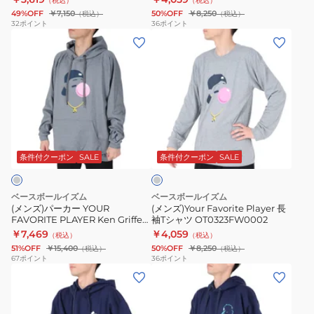
（税込）
（税込）
49%OFF
￥7,150
50%OFF
￥8,250
（税込）
（税込）
32
ポイント
36
ポイント
(メ
(メ
ン
ン
ズ)
ズ)Your
パ
Favorite
ー
Player
カ
長
グ
ー
袖
レ
YOUR
T
ー
条件付クーポン
SALE
条件付クーポン
SALE
FAVORITE
シ
PLAYER
ャ
ベースボールイズム
ベースボールイズム
Ken
ツ
(メンズ)パーカー YOUR
(メンズ)Your Favorite Player 長
FAVORITE PLAYER Ken Griffey
袖Tシャツ OT0323FW0002
Griffey
OT0323FW0002
Jr. Collection OT0623FW0001
￥7,469
￥4,059
（税込）
（税込）
Jr.
51%OFF
￥15,400
50%OFF
￥8,250
（税込）
（税込）
Collection
67
ポイント
36
ポイント
(メ
(メ
OT0623FW0001
ン
ン
ズ)Full-
ズ)THE