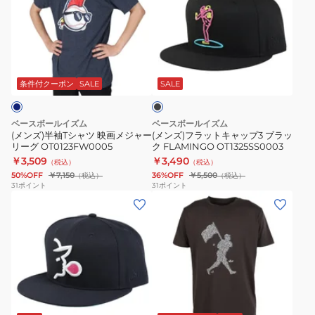
半
フ
袖
ラ
T
ッ
ブ
シ
ト
ラ
ャ
キ
ッ
条件付クーポン
SALE
SALE
ク
ツ
ャ
映
ッ
ベースボールイズム
ベースボールイズム
画
プ
(メンズ)半袖Tシャツ 映画メジャー
(メンズ)フラットキャップ3 ブラッ
リーグ OT0123FW0005
ク FLAMINGO OT1325SS0003
メ
3
￥3,509
￥3,490
（税込）
（税込）
ジ
ブ
50%OFF
￥7,150
36%OFF
￥5,500
（税込）
（税込）
ャ
ラ
31
ポイント
31
ポイント
(メ
(メ
ー
ッ
ン
ン
リ
ク
ズ)
ズ)
ー
FLAMINGO
フ
半
グ
OT1325SS0003
ラ
袖
OT0123FW0005
ッ
T
ブ
ト
シ
ラ