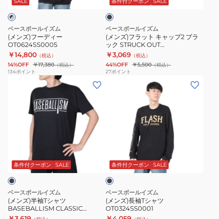
ッ
SALE
条件付クーポン
SALE
ク
OT0624SS0005
ャ
ッ
ベースボールイズム
ベースボールイズム
プ
(メンズ)フーディー
(メンズ)フラット キャップ2 ブラ
OT0624SS0005
ック STRUCK OUT
2
OT1325SS0002
￥14,800
￥3,069
（税込）
（税込）
ブ
14%OFF
￥17,380
44%OFF
￥5,500
（税込）
（税込）
ラ
134
ポイント
27
ポイント
(メ
(メ
ッ
ン
ン
ク
ズ)
ズ)
STRUCK
半
長
OUT
袖
袖
OT1325SS0002
T
T
ブ
シ
シ
ラ
ャ
ャ
ッ
条件付クーポン
SALE
条件付クーポン
SALE
ク
ツ
ツ
BASEBALLISM
OT0324SS0001
ベースボールイズム
ベースボールイズム
CLASSIC
(メンズ)半袖Tシャツ
(メンズ)長袖Tシャツ
BASEBALLISM CLASSIC
OT0324SS0001
OT0123FW0003
OT0123FW0003
￥3,619
￥4,059