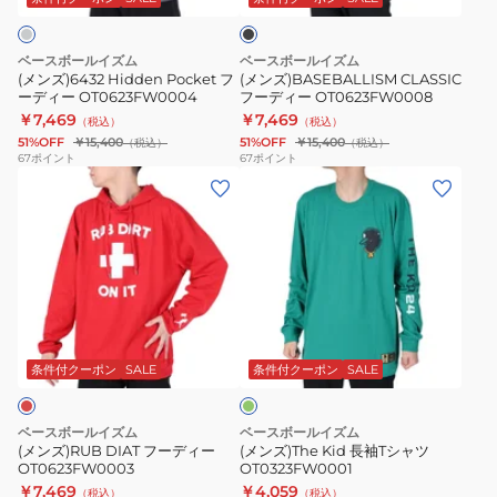
ッ
ク
ィ
ー
ー
OT0623FW0008
ベースボールイズム
ベースボールイズム
OT0623FW0004
(メンズ)6432 Hidden Pocket フ
(メンズ)BASEBALLISM CLASSIC
ーディー OT0623FW0004
フーディー OT0623FW0008
￥7,469
￥7,469
（税込）
（税込）
51%OFF
￥15,400
51%OFF
￥15,400
（税込）
（税込）
67
ポイント
67
ポイント
(メ
(メ
ン
ン
ズ)RUB
ズ)The
DIAT
Kid
フ
長
ー
袖
グ
デ
T
リ
ィ
シ
ー
条件付クーポン
SALE
条件付クーポン
SALE
ン
ー
ャ
OT0623FW0003
ツ
ベースボールイズム
ベースボールイズム
OT0323FW0001
(メンズ)RUB DIAT フーディー
(メンズ)The Kid 長袖Tシャツ
OT0623FW0003
OT0323FW0001
￥7,469
￥4,059
（税込）
（税込）