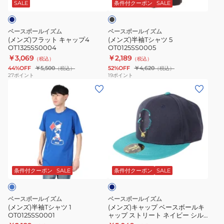
キ
ャ
ッ
SALE
条件付クーポン
SALE
ク
ャ
ツ
ッ
5
ベースボールイズム
ベースボールイズム
プ
OT0125SS0005
(メンズ)フラット キャップ4
(メンズ)半袖Tシャツ 5
OT1325SS0004
OT0125SS0005
4
￥3,069
￥2,189
（税込）
（税込）
OT1325SS0004
44%OFF
￥5,500
52%OFF
￥4,620
（税込）
（税込）
27
ポイント
19
ポイント
(メ
(メ
ン
ン
ズ)
ズ)
半
キ
袖
ャ
T
ッ
ネ
シ
プ
イ
ャ
ベ
ビ
条件付クーポン
SALE
条件付クーポン
SALE
ー
ツ
ー
1
ス
ベースボールイズム
ベースボールイズム
OT0125SS0001
ボ
(メンズ)半袖Tシャツ 1
(メンズ)キャップ ベースボールキ
OT0125SS0001
ャップ ストリート ネイビー シル
ー
エットキャップ OT1323FW0001