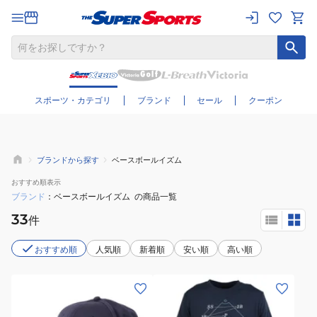
さらに絞り込む
スポーツ・カテゴリ
ブランド
セール
クーポン
ブランドから探す
ベースボールイズム
おすすめ
順表示
ブランド
ベースボールイズム
の商品一覧
33
件
おすすめ順
人気順
新着順
安い順
高い順
(メ
(メ
ン
ン