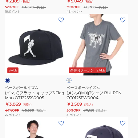
￥2,189
￥5,049
（税込）
（税込）
ル
52%OFF
￥4,620
39%OFF
￥8,360
（税込）
（税込）
キ
19
ポイント
45
ポイント
(メ
(メ
ャ
ン
ン
ッ
ズ)
ズ)
プ
フ
半
ス
ラ
袖
ト
ッ
T
リ
チ
ト
シ
ー
ャ
キ
ャ
ト
コ
SALE
条件付クーポン
SALE
ー
ャ
ツ
ネ
ル
ッ
BULPEN
イ
グ
ベースボールイズム
ベースボールイズム
レ
プ
OT0123FW0004
ビ
(メンズ)フラット キャップ5 Flag
(メンズ)半袖Tシャツ BULPEN
ー
Man OT1325SS0005
OT0123FW0004
5
ー
￥3,069
￥3,509
（税込）
（税込）
Flag
シ
44%OFF
￥5,500
50%OFF
￥7,150
（税込）
（税込）
Man
ル
27
ポイント
31
ポイント
(メ
(メ
OT1325SS0005
エ
ン
ン
ッ
ズ)
ズ)Home
ト