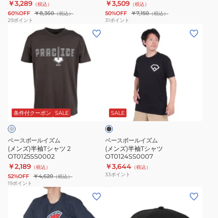
￥3,289
￥3,509
（税込）
（税込）
60%OFF
￥8,360
50%OFF
￥7,150
（税込）
（税込）
29
ポイント
31
ポイント
(メ
(メ
ン
ン
ズ)
ズ)
半
半
袖
袖
T
T
ブ
シ
シ
ラ
ャ
ャ
ッ
条件付クーポン
SALE
SALE
ク
ツ
ツ
2
OT0124SS0007
ベースボールイズム
ベースボールイズム
OT0125SS0002
(メンズ)半袖Tシャツ 2
(メンズ)半袖Tシャツ
OT0125SS0002
OT0124SS0007
￥2,189
￥3,644
（税込）
（税込）
33
ポイント
52%OFF
￥4,620
（税込）
19
ポイント
(メ
(メ
ン
ン
ズ)
ズ)