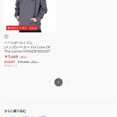
パ
ィ
ー
ー
カ
OT0623FW0006
ー
For
条件付クーポン
SALE
Love
Of
ベースボールイズム
The
(メンズ)パーカー For Love Of
The Game OT0623FW0007
Game
￥7,469
（税込）
OT0623FW0007
51%OFF
￥15,400
（税込）
67
ポイント
1
さらに絞り込む