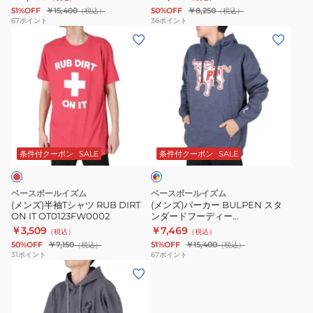
51%OFF
￥15,400
50%OFF
￥8,250
（税込）
（税込）
67
ポイント
36
ポイント
(メ
(メ
ン
ン
ズ)
ズ)
半
パ
袖
ー
T
カ
イ
シ
ー
ン
ャ
BULPEN
デ
条件付クーポン
SALE
条件付クーポン
SALE
ィ
ツ
ス
ゴ
RUB
タ
ブ
ベースボールイズム
ベースボールイズム
ル
DIRT
ン
(メンズ)半袖Tシャツ RUB DIRT
(メンズ)パーカー BULPEN スタ
ー
ON IT OT0123FW0002
ンダードフーディー
ON
ダ
OT0623FW0006
￥3,509
￥7,469
（税込）
（税込）
IT
ー
50%OFF
￥7,150
51%OFF
￥15,400
（税込）
（税込）
OT0123FW0002
ド
31
ポイント
67
ポイント
(メ
フ
ン
ー
ズ)
デ