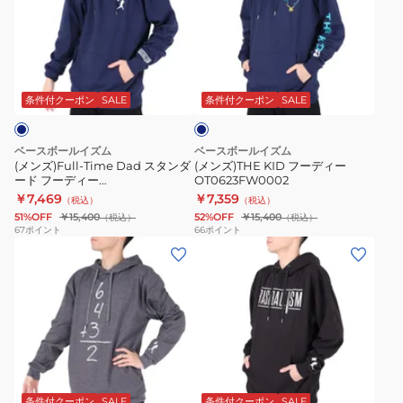
Time
KID
Dad
フ
ス
ー
ネ
タ
デ
イ
ン
ィ
ビ
条件付クーポン
SALE
条件付クーポン
SALE
ー
ダ
ー
ー
OT0623FW0002
ベースボールイズム
ベースボールイズム
ド
(メンズ)Full-Time Dad スタンダ
(メンズ)THE KID フーディー
ード フーディー
OT0623FW0002
フ
OT0623FW0005
￥7,469
￥7,359
（税込）
（税込）
ー
51%OFF
￥15,400
52%OFF
￥15,400
（税込）
（税込）
デ
67
ポイント
66
ポイント
(メ
(メ
ィ
ン
ン
ー
ズ)6432
ズ)BASEBALLISM
OT0623FW0005
Hidden
CLASSIC
Pocket
フ
フ
ー
ブ
ー
デ
ラ
デ
ィ
条件付クーポン
SALE
条件付クーポン
SALE