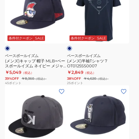
ズ)
ズ)
キ
半
ャ
袖
ッ
T
ネ
プ
シ
イ
帽
ャ
ビ
条件付クーポン
SALE
条件付クーポン
SALE
ー
子
ツ
MLB×
7
ベースボールイズム
ベースボールイズム
ベ
OT0125SS0007
(メンズ)キャップ 帽子 MLB×ベー
(メンズ)半袖Tシャツ 7
スボールイズム ネイビー メジャ
OT0125SS0007
ー
ーリーグキャップ
￥5,049
￥2,849
（税込）
（税込）
ス
OT1323FW0002
39%OFF
￥8,360
38%OFF
￥4,620
（税込）
（税込）
ボ
45
ポイント
25
ポイント
(メ
(メ
ー
ン
ン
ル
ズ)NOT
ズ)CALLED
イ
OK
SHOT
ズ
キ
キ
ム
ャ
ャ
ネ
ネ
ッ
ッ
イ
イ