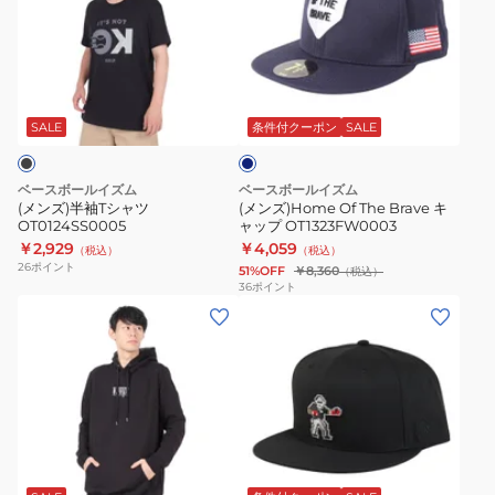
半
Of
キ
袖
The
ャ
T
Brave
ッ
ネ
シ
キ
プ
イ
ャ
ャ
OT1323FW0001
ビ
SALE
条件付クーポン
SALE
ー
ツ
ッ
OT0124SS0005
プ
ベースボールイズム
ベースボールイズム
OT1323FW0003
(メンズ)半袖Tシャツ
(メンズ)Home Of The Brave キ
OT0124SS0005
ャップ OT1323FW0003
￥2,929
￥4,059
（税込）
（税込）
26
ポイント
51%OFF
￥8,360
（税込）
36
ポイント
(メ
(メ
ン
ン
ズ)
ズ)
フ
フ
ー
ラ
デ
ッ
ブ
ィ
ト
ラ
ー
キ