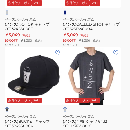
プ
プ
ビ
ビ
条件付クーポン
SALE
条件付クーポン
SALE
ー
OT1324SS0007
OT1323FW0004
ー
メ
ベースボールイズム
ベースボールイズム
ジ
(メンズ)NOT OK キャップ
(メンズ)CALLED SHOT キャップ
OT1324SS0007
OT1323FW0004
ャ
￥5,049
￥5,049
（税込）
（税込）
ー
39%OFF
￥8,360
39%OFF
￥8,360
（税込）
（税込）
リ
45
ポイント
45
ポイント
(メ
(メ
ー
ン
ン
グ
ズ)BUCKET
ズ)
キ
キ
半
ャ
ャ
袖
ッ
ッ
T
プ
チ
プ
シ
OT1323FW0002
ャ
OT1324SS0006
ャ
コ
条件付クーポン
SALE
条件付クーポン
SALE
ー
ツ
ル
6432
グ
ベースボールイズム
ベースボールイズム
レ
OT0123FW0001
(メンズ)BUCKET キャップ
(メンズ)半袖Tシャツ 6432
ー
OT1324SS0006
OT0123FW0001