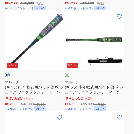
MJJSBBWPMJ-78
18%OFF
￥55,000
10%OFF
￥55,000
（税込）
（税込）
ワ
ジ
UP
UP
4,090
ポイント
(
10
%)
4,500
ポイント
(
10
%)
ニ
ュ
(キ
(キ
ク
ニ
ッ
ッ
ラ
ア
ズ)
ズ)
ッ
ワ
少
少
シ
ニ
年
年
ャ
ク
軟
軟
グ
ー
ラ
式
式
リ
パ
ッ
用
用
ー
SALE
SALE
ン
ワ
シ
バ
バ
ー
ャ
ッ
ッ
マルーチ
マルーチ
83cm/
ー
ト
ト
(キッズ)少年軟式用バット 野球 ジ
(キッズ)少年軟式用バット 野球 ジ
ュニア ワニクラッシャースーパー
ュニア ワニクラッシャーマックス
約
パ
野
野
ライト 76cm/平均520g
80cm/平均620g
￥37,620
￥49,500
（税込）
（税込）
730g
ワ
球
球
MJJSBBWSL1-76
MJJSBBWCMJ-80
10%OFF
￥41,800
10%OFF
￥55,000
（税込）
（税込）
MJJSBBWP-
ー
ジ
ジ
UP
UP
3,420
ポイント
(
10
%)
4,500
ポイント
(
10
%)
83
マ
ュ
ュ
(メ
(キ
ッ
ニ
ニ
ン
ッ
ク
ア
ア
ズ)
ズ)