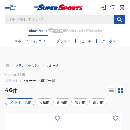
さらに絞り込む
スポーツ・カテゴリ
ブランド
セール
クーポン
ブランドから探す
マルーチ
おすすめ
順表示
ブランド
マルーチ
の商品一覧
46
件
おすすめ順
人気順
新着順
安い順
高い順
(キ
(メ
ッ
ン