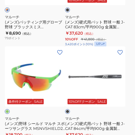
ッ
ク
シ
シ
グ
ト
ャ
ャ
用
野
マルーチ
マルーチ
ー
ー
グ
球
(メンズ)バッティング用グローブ
(メンズ)硬式用バット 野球 一般 J-
野球 ブラックスミス
CAT 83cm/平均900g 金属製
マ
マ
ロ
一
MBG2BKSM-CB/OR
MJHSJC2
￥8,690
￥37,620
（税込）
（税込）
ッ
ッ
ー
般
79
ポイント
10%OFF
￥41,800
（税込）
ク
ク
ブ
J-
UP
3,420
ポイント
(
10
%)
ス
ス
野
CAT
(メ
(メ
82cm/
78cm/
球
83cm/
ン
ン
平
平
ブ
平
ズ)
ズ)
均
均
ラ
均
野
硬
630g
610g
ッ
900g
球
式
MJJSBBWCMJ-
MJJSBBWCMJ-
ク
金
シ
用
ブ
82
78
ス
属
ー
バ
ラ
ミ
製
ル
ッ
ッ
条件付クーポン
SALE
10%OFFクーポン
SALE
ク
ス
MJHSJC2
ド
ト
MBG2BKSM-
マ
野
マルーチ
マルーチ
CB/OR
ル
球
(メンズ)野球 シールド マルチ スポ
(メンズ)硬式用バット 野球 一般 J-
ーツサングラス MSNVSHIELD2-
CAT 84cm/平均900g 金属製
チ
一
MG-G-R
MJHSJC2
￥18,700
￥37,620