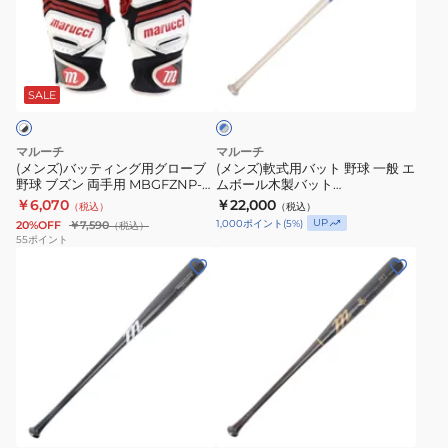
MBGPWRF-
ピ
ッ
式
W/GY
ー
テ
用
ド
ブ
ィ
バ
ル
バ
ン
ッ
SALE
ー
ッ
×
グ
ト
グ
ト
用
野
レ
マルーチ
マルーチ
84cm
グ
球
ー
(メンズ)バッティング用グローブ
(メンズ)軟式用バット 野球 一般 エ
MVEJLIND12T-
野球 ブズン 両手用 MBGFZNP-
ムボール木製バット
ロ
一
W/BK/R
MVEJLINDY12-RB/S-325
￥6,070
BR/N-
￥22,000
（税込）
（税込）
ー
般
UP
1,000
ポイント
(
5
%)
20%OFF
￥7,590
（税込）
33
ブ
エ
55
ポイント
(メ
(メ
野
ム
ン
ン
球
ボ
ズ)
ズ)
ブ
ー
軟
硬
ズ
ル
式
式
ン
木
用
用
両
製
ブ
バ
バ
手
バ
ラ
ッ
ッ
用
ッ
ッ