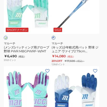
イ
ズ)
ズ)
ア
フ
ト
バ
少
ヴ
ュ
78cm/
ッ
年
ァ
ー
平
テ
軟
イ
ジ
ブ
均
ィ
式
ブ
ョ
ル
530g
ン
用
2
ン
10%OFFクーポン
SALE
ー
×
MJJSBBWSL1-
グ
バ
76cm
プ
ホ
78
用
ッ
VJJSBBVIBJ2-
ロ
ワ
マルーチ
マルーチ
グ
ト
イ
76
MBGFZNP
(メンズ)バッティング用グローブ
(キッズ)少年軟式用バット 野球 ジ
ト
野球 PWR MBGPWRF-W/MT
ュニア ヴァイブ2 79cm
ロ
野
VJJSBBVIBJ2-79
￥6,490
￥14,080
（税込）
（税込）
ー
球
59
ポイント
20%OFF
￥17,600
（税込）
ブ
ジ
128
ポイント
(メ
(メ
野
ュ
ン
ン
球
ニ
ズ)
ズ)
PWR
ア
バ
バ
MBGPWRF-
ヴ
ッ
ッ
W/MT
ァ
テ
テ
イ
ホ
ィ
ィ
ブ
ワ