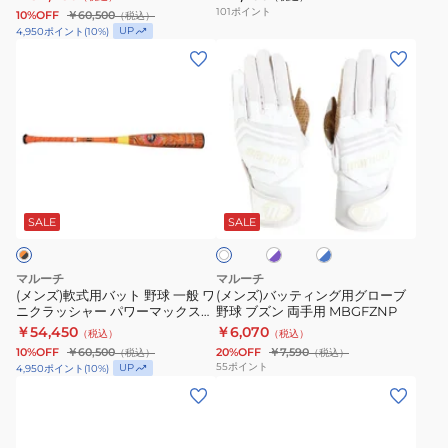
ッ
ワ
般
ト
101
ポイント
10%OFF
￥60,500
（税込）
ク
ー
ワ
野
UP
4,950
ポイント
(
10
%)
ス
マ
ニ
球
(メ
(メ
WANI
ッ
ク
一
ン
ン
84cm
ク
ラ
般
ズ)
ズ)
MJJSBBWCSM-
ス
ッ
MVEGMR-
軟
バ
84
WANI
シ
BK-
式
ッ
82cm
ャ
32
用
テ
ホ
ホ
ホ
MJJSBBWPMJ-
ー
バ
ィ
ワ
ワ
ワ
82
パ
ッ
ン
イ
イ
SALE
SALE
イ
ト
ト
ト
ワ
ト
グ
×
×
ー
野
用
パ
ブ
マルーチ
マルーチ
ー
ル
マ
球
グ
(メンズ)軟式用バット 野球 一般 ワ
(メンズ)バッティング用グローブ
プ
ー
ニクラッシャー パワーマックス
野球 ブズン 両手用 MBGFZNP
ッ
一
ロ
ル
WANI 84cm MJJSBBWPM-84
￥54,450
￥6,070
（税込）
（税込）
ク
般
ー
10%OFF
￥60,500
20%OFF
￥7,590
（税込）
（税込）
ス
ワ
ブ
55
ポイント
UP
4,950
ポイント
(
10
%)
WANI
ニ
野
(キ
(キ
83cm
ク
球
ッ
ッ
MJJSBBWPM-
ラ
ブ
ズ)
ズ)