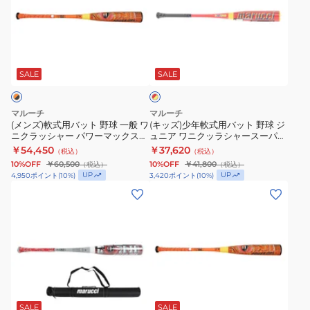
ス
ワ
ワ
軟
少
WANI
ニ
ニ
式
年
78cm
ク
ク
用
軟
レ
MJJSBBWPMJ-
ラ
ラ
バ
式
ッ
78
ッ
ッ
ッ
用
SALE
SALE
ド
×
シ
シ
ト
バ
イ
ャ
ャ
野
ッ
エ
マルーチ
マルーチ
ー
ー
球
ト
ロ
(メンズ)軟式用バット 野球 一般 ワ
(キッズ)少年軟式用バット 野球 ジ
ー
ニクラッシャー パワーマックス
ュニア ワニクッラシャースーパー
ス
マ
一
野
WANI 85cm MJJSBBWPM-85
ライト 78cm/平均530g
￥54,450
￥37,620
（税込）
（税込）
ー
ッ
般
球
MJJSBBWSL3-78
10%OFF
￥60,500
10%OFF
￥41,800
（税込）
（税込）
パ
ク
ワ
ジ
UP
UP
4,950
ポイント
(
10
%)
3,420
ポイント
(
10
%)
ー
ス
ニ
ュ
(メ
(キ
ラ
80cm/
ク
ニ
ン
ッ
イ
平
ラ
ア
ズ)
ズ)
ト
均
ッ
ワ
軟
少
76cm/
620g
シ
ニ
式
年
平
MJJSBBWCMJ-
ャ
ク
用
軟
オ
均
80
ー
ッ
バ
式
レ
520g
パ
ラ
ッ
用
SALE
SALE