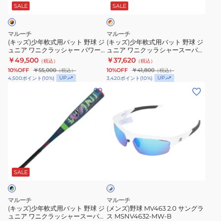
ッ
ス
用
用
SALE
SALE
ド
×
シ
ピ
バ
バ
イ
ャ
ー
ッ
ッ
エ
マルーチ
マルーチ
ー
ド
ト
ト
ロ
(キッズ)少年軟式用バット 野球 ジ
(キッズ)少年軟式用バット 野球 ジ
ー
ュニア ワニクラッシャー パワー
ュニア ワニクッラシャースーパー
ス
マ
野
野
マックス WANI 80cm
ライト 76cm/平均520g
￥49,500
￥37,620
（税込）
（税込）
ピ
ッ
球
球
MJJSBBWPMJ-80
MJJSBBWSL3-76
10%OFF
￥55,000
10%OFF
￥41,800
（税込）
（税込）
ー
ク
ジ
ジ
UP
UP
4,500
ポイント
(
10
%)
3,420
ポイント
(
10
%)
ド
ス
ュ
ュ
(キ
(メ
マ
WANI
ニ
ニ
ッ
ン
ッ
83cm
ア
ア
ズ)
ズ)
ク
MJJSBBWCSM-
ワ
ワ
少
野
ス
83
ニ
ニ
年
球
WANI
ク
ク
軟
MV463
ホ
MJJSBBWCSMJ
ラ
ッ
式
2.0
ワ
ッ
ラ
用
サ
SALE
イ
ト
シ
シ
バ
ン
×
ャ
ャ
ッ
グ
ブ
マルーチ
マルーチ
ー
ー
ト
ラ
ル
(キッズ)少年軟式用バット 野球 ジ
(メンズ)野球 MV463 2.0 サングラ
ー
ュニア ワニクラッシャースーパー
ス MSNV4632-MW-B
パ
ス
野
ス