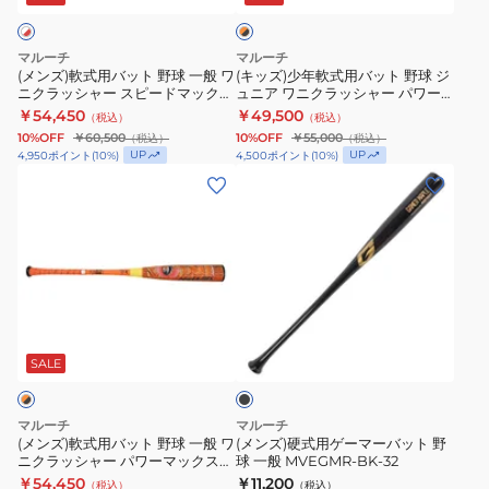
ン
ジ
MJJSBBWSL1-
ワ
シ
ト
バ
×
76
ー
ャ
野
ッ
ブ
マルーチ
マルーチ
マ
ー
球
ト
ラ
(メンズ)軟式用バット 野球 一般 ワ
(キッズ)少年軟式用バット 野球 ジ
ッ
ニクラッシャー スピードマックス
ュニア ワニクラッシャー パワー
ッ
ス
一
野
ク
WANI 84cm MJJSBBWCSM-
マックス WANI 82cm
￥54,450
￥49,500
（税込）
（税込）
ク
ー
般
球
84
MJJSBBWPMJ-82
10%OFF
￥60,500
10%OFF
￥55,000
（税込）
（税込）
ス
パ
ワ
ジ
UP
UP
4,950
ポイント
(
10
%)
4,500
ポイント
(
10
%)
WANI
ー
ニ
ュ
(メ
(メ
85cm
ラ
ク
ニ
ン
ン
MJJSBBWPM-
イ
ラ
ア
ズ)
ズ)
85
ト
ッ
ワ
軟
硬
78cm/
シ
ニ
式
式
平
ャ
ク
用
用
ブ
均
ー
ラ
バ
ゲ
ラ
530g
ス
ッ
ッ
ー
ッ
SALE
ク
MJJSBBWSL3-
ピ
シ
ト
マ
78
ー
ャ
野
ー
マルーチ
マルーチ
ド
ー
球
バ
(メンズ)軟式用バット 野球 一般 ワ
(メンズ)硬式用ゲーマーバット 野
ニクラッシャー パワーマックス
球 一般 MVEGMR-BK-32
マ
パ
一
ッ
WANI 83cm MJJSBBWPM-83
￥54,450
￥11,200
（税込）
（税込）