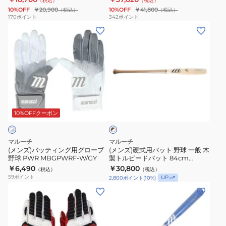
（税込）
（税込）
ス
般
10%OFF
￥20,900
10%OFF
￥41,800
（税込）
（税込）
ポ
J-
170
ポイント
342
ポイント
(メ
(メ
ー
CAT
ン
ン
ツ
84cm/
ズ)
ズ)
サ
平
バ
硬
ン
均
ッ
式
グ
900g
テ
用
ラ
金
ブ
ィ
バ
ス
属
ラ
ン
ッ
MSNVSHIELD2-
製
10%OFFクーポン
ウ
ン
グ
ト
MG-
MJHSJC2
×
用
野
G-
ホ
マルーチ
マルーチ
グ
球
ワ
R
(メンズ)バッティング用グローブ
(メンズ)硬式用バット 野球 一般 木
イ
野球 PWR MBGPWRF-W/GY
製トルピードバット 84cm
ロ
一
ト
MVEJLIND12T-BR/N-33
￥6,490
￥30,800
（税込）
（税込）
ー
般
59
ポイント
UP
2,800
ポイント
(
10
%)
ブ
木
(メ
(メ
野
製
ン
ン
球
ト
ズ)
ズ)
PWR
ル
バ
軟