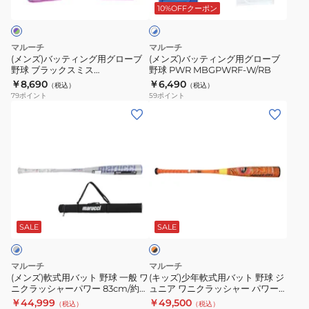
ン
ン
2
10%OFFクーポン
イ
ト
グ
グ
79cm
×
用
用
VJJSBBVIBJ2-
ブ
マルーチ
マルーチ
グ
グ
ル
79
(メンズ)バッティング用グローブ
(メンズ)バッティング用グローブ
ー
野球 ブラックスミス
野球 PWR MBGPWRF-W/RB
ロ
ロ
MBG2BKSM-MT/PR
￥8,690
￥6,490
（税込）
（税込）
ー
ー
79
ポイント
59
ポイント
ブ
ブ
(メ
(キ
野
野
ン
ッ
球
球
ズ)
ズ)
ブ
PWR
軟
少
ラ
MBGPWRF-
式
年
ッ
W/RB
用
軟
オ
ク
バ
式
レ
ス
ッ
用
SALE
SALE
ン
ミ
ジ
ト
バ
×
ス
野
ッ
ブ
マルーチ
マルーチ
MBG2BKSM-
球
ト
ラ
(メンズ)軟式用バット 野球 一般 ワ
(キッズ)少年軟式用バット 野球 ジ
ッ
MT/PR
ニクラッシャーパワー 83cm/約
ュニア ワニクラッシャー パワー
一
野
ク
730g MJJSBBWP-83
マックス WANI 78cm
￥44,999
￥49,500
（税込）
（税込）
般
球