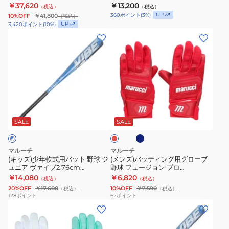
ライト 78cm/平均530g
￥37,620
￥13,200
（税込）
（税込）
ワ
ー
球
MSNV4632-
MJJSBBWSL1-78
UP
360
ポイント
(
3
%)
10%OFF
￥41,800
（税込）
ー
パ
ジ
MW-
UP
3,420
ポイント
(
10
%)
マ
ー
ュ
B
(キ
(メ
ッ
ラ
ニ
ッ
ン
ク
イ
ア
ズ)
ズ)
ス
ト
ワ
少
バ
WANI
76cm/
ニ
年
ッ
80cm
平
ク
軟
テ
ネ
レ
MJJSBBWPMJ-
均
ラ
式
ィ
イ
ッ
80
520g
ッ
ビ
用
ン
ド
SALE
SALE
ー
MJJSBBWSL3-
シ
バ
グ
76
ャ
ッ
用
マルーチ
マルーチ
ー
ト
グ
(キッズ)少年軟式用バット 野球 ジ
(メンズ)バッティング用グローブ
ュニア ヴァイブ2 76cm
野球 フュージョン プロ
ス
野
ロ
VJJSBBVIBJ2-76
MBGFZNP
￥14,080
￥6,820
（税込）
（税込）
ー
球
ー
20%OFF
￥17,600
10%OFF
￥7,590
（税込）
（税込）
パ
ジ
ブ
128
ポイント
62
ポイント
ー
(メ
(キ
ュ
野
ラ
ン
ッ
ニ
球