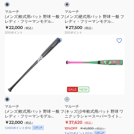
ク
ト
ト
MBGFZNP-
ト
×
野
野
W/BK/R
MVEJLINDY12-
ブ
マルーチ
マルーチ
球
球
ラ
RB/S-
(メンズ)軟式用バット 野球 一般 フ
(メンズ)硬式用バット 野球 一般 フ
ウ
レディ・フリーマンモデル
レディ・フリーマンモデル
一
一
325
ン
MVEJFREEMAN5-BK-33
MVEJFREEMAN5-BBK-335
￥22,000
￥27,500
（税込）
（税込）
般
般
200
ポイント
250
ポイント
フ
フ
(メ
(キ
レ
レ
ン
ッ
デ
デ
ズ)
ズ)
ィ・
ィ・
軟
少
フ
フ
式
年
リ
リ
用
軟
グ
ー
ー
バ
式
リ
マ
マ
ッ
用
SALE
NEW
ー
ン
ン
ン
ト
バ
×
モ
モ
野
ッ
ピ
マルーチ
マルーチ
デ
デ
球
ト
ン
(メンズ)軟式用バット 野球 一般 フ
(キッズ)少年軟式用バット 野球 ワ
ク
ル
ル
レディ・フリーマンモデル
ニクッラシャースーパーライトパ
一
野
MVEJFREEMAN5-BK-325
ワー 74cm/平均530g
￥22,000
￥37,620
MVEJFREEMAN5-
MVEJFREEMAN5-
（税込）
（税込）
般
球
MJJSBBWSLP-74
UP
1,000
ポイント
(
5
%)
10%OFF
￥41,800
（税込）
BK-
BBK-
フ
ワ
UP
3,420
ポイント
(
10
%)