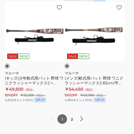
33
335
レ
ニ
(キ
(メ
デ
ク
ッ
ン
ィ・
ッ
ズ)
ズ)
フ
ラ
少
軟
リ
シ
年
式
ー
ャ
軟
用
ブ
マ
ー
式
バ
ラ
ン
ス
用
ッ
ウ
SALE
NEW
SALE
NEW
ン
モ
ー
バ
ト
デ
パ
ッ
野
マルーチ
マルーチ
ル
ー
ト
球
(キッズ)少年軟式用バット 野球 ワ
(メンズ)軟式用バット 野球 ワニク
ニクラッシャーマックス2 +
ラッシャーマックス2 83cm/平均
MVEJFREEMAN5-
ラ
野
ワ
82cm/約710g
720g MJJSBBWCM2-83
￥49,500
￥54,450
（税込）
（税込）
BK-
イ
球
ニ
MJJSBBWCM2JP-82
10%OFF
￥55,000
10%OFF
￥60,500
（税込）
（税込）
325
ト
ワ
ク
UP
UP
4,500
ポイント
(
10
%)
4,950
ポイント
(
10
%)
パ
ニ
ラ
ワ
ク
ッ
1
2
ー
ラ
シ
74cm/
ッ
ャ