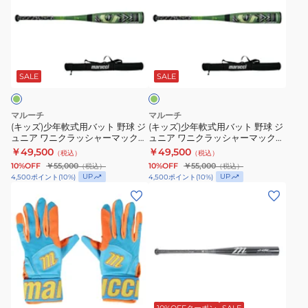
83
ッ
ズ
少
少
シ
ン
年
年
ャ
両
軟
軟
グ
ー
手
式
式
リ
パ
用
用
用
ー
SALE
SALE
ン
ワ
MBGFZNP
バ
バ
ー
ッ
ッ
マルーチ
マルーチ
マ
ト
ト
(キッズ)少年軟式用バット 野球 ジ
(キッズ)少年軟式用バット 野球 ジ
ュニア ワニクラッシャーマックス
ュニア ワニクラッシャーマックス
ッ
野
野
82cm/平均630g
78cm/平均610g
￥49,500
￥49,500
（税込）
（税込）
ク
球
球
MJJSBBWCMJ-82
MJJSBBWCMJ-78
10%OFF
￥55,000
10%OFF
￥55,000
（税込）
（税込）
ス
ジ
ジ
UP
UP
4,500
ポイント
(
10
%)
4,500
ポイント
(
10
%)
WANI
ュ
ュ
(メ
(メ
84cm
ニ
ニ
ン
ン
MJJSBBWPM-
ア
ア
ズ)
ズ)
84
ワ
ワ
バ
硬
ニ
ニ
ッ
式
ク
ク
テ
用
ブ
ラ
ラ
ィ
バ
ラ
ッ
ッ
ン
ッ
10%OFFクーポン
SALE