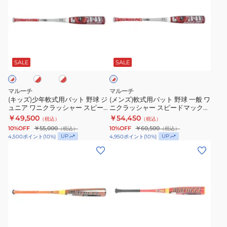
ズ)
ズ)
少
軟
年
式
軟
用
ホ
ホ
ホ
式
バ
ワ
ワ
用
ッ
イ
SALE
SALE
イ
ト
ト
バ
ト
×
ッ
野
レ
マルーチ
マルーチ
ト
球
ッ
(キッズ)少年軟式用バット 野球 ジ
(メンズ)軟式用バット 野球 一般 ワ
ド
ュニア ワニクラッシャー スピー
ニクラッシャー スピードマックス
野
一
ドマックス WANI
WANI 83cm MJJSBBWCSM-83
￥49,500
￥54,450
（税込）
（税込）
球
般
MJJSBBWCSMJ
10%OFF
￥55,000
10%OFF
￥60,500
（税込）
（税込）
ジ
ワ
UP
UP
4,500
ポイント
(
10
%)
4,950
ポイント
(
10
%)
ュ
ニ
(キ
(キ
ニ
ク
ッ
ッ
ア
ラ
ズ)
ズ)
ワ
ッ
少
少
ニ
シ
年
年
ク
ャ
軟
軟
レ
ラ
ー
式
式
ッ