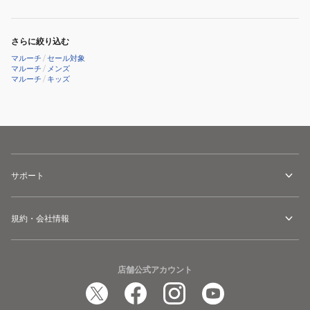
平
シ
ー
均
ャ
マ
530g
ー
ッ
さらに絞り込む
MJJSBBWSLP-
マ
ク
マルーチ
/
セール対象
74
ッ
ス
マルーチ
/
メンズ
マルーチ
/
キッズ
ク
2
ス
83cm/
2
平
+
均
82cm/
720g
約
MJJSBBWCM2-
サポート
710g
83
MJJSBBWCM2JP-
82
規約・会社情報
店舗公式アカウント