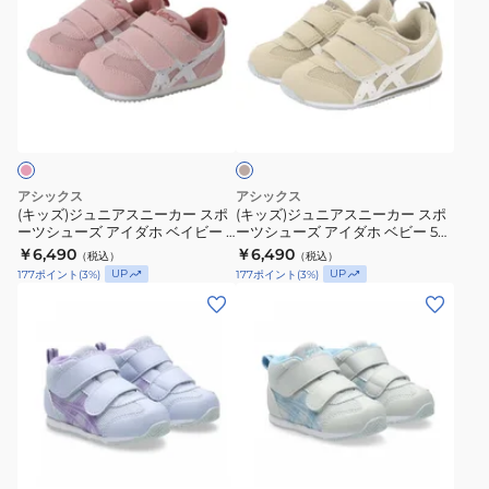
ズ)
ズ)
ジ
ジ
ュ
ュ
ニ
ニ
ベ
ア
ア
ー
ス
ス
ジ
ュ
ニ
ニ
ー
ー
アシックス
アシックス
カ
カ
(キッズ)ジュニアスニーカー スポ
(キッズ)ジュニアスニーカー スポ
ーツシューズ アイダホ ベイビー 5
ーツシューズ アイダホ ベビー 5
ー
ー
ピンク 1144A433.700 カジュアル
ベージュ 1144A433.200 カジュア
￥6,490
￥6,490
（税込）
（税込）
ス
ス
シューズ
ルシューズ
UP
UP
177
ポイント
(
3
%)
177
ポイント
(
3
%)
ポ
ポ
(キ
(キ
ー
ー
ッ
ッ
ツ
ツ
ズ)
ズ)
シ
シ
ジ
ジ
ュ
ュ
ュ
ュ
ー
ー
ニ
ニ
ズ
ズ
グ
ア
ア
レ
ア
ア
ス
ス
ー