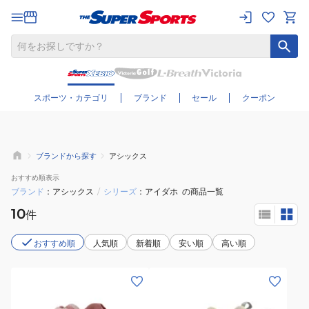
さらに絞り込む
スポーツ・カテゴリ
ブランド
セール
クーポン
ブランドから探す
アシックス
おすすめ
順表示
ブランド
アシックス
/
シリーズ
アイダホ
の商品一覧
10
件
おすすめ順
人気順
新着順
安い順
高い順
(キ
(キ
ッ
ッ