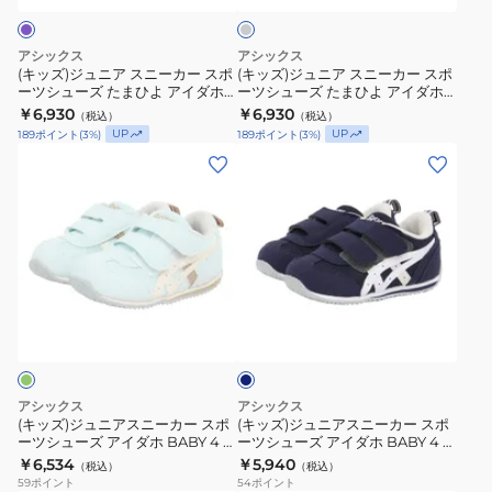
イ
イ
ニ
ニ
ダ
ダ
ー
ー
アシックス
アシックス
ホ
ホ
カ
カ
(キッズ)ジュニア スニーカー スポ
(キッズ)ジュニア スニーカー スポ
ベ
ベ
ーツシューズ たまひよ アイダホ
ーツシューズ たまひよ アイダホ
ー
ー
ベビー ミッド T ラベンダー
ベビー ミッド T グレー
イ
￥6,930
ビ
￥6,930
（税込）
（税込）
ス
ス
1144A414.400 カジュアル シュー
1144A414.020 カジュアル シュー
UP
UP
189
ポイント
(
3
%)
189
ポイント
(
3
%)
ビ
ー
ズ
ズ
ポ
ポ
(キ
(キ
ー
5
ー
ー
ッ
ッ
5
ベ
ツ
ツ
ズ)
ズ)
ピ
ー
シ
シ
ジ
ジ
ン
ジ
ュ
ュ
ュ
ュ
ク
ュ
ー
ー
ニ
ニ
1144A433.700
1144A433.200
ズ
ズ
ネ
ア
ア
カ
カ
イ
た
た
ス
ス
ビ
ジ
ジ
ま
ま
ー
ニ
ニ
ュ
ュ
ひ
ひ
ー
ー
ア
ア
アシックス
アシックス
よ
よ
カ
カ
(キッズ)ジュニアスニーカー スポ
(キッズ)ジュニアスニーカー スポ
ル
ル
ア
ア
ーツシューズ アイダホ BABY 4 ミ
ーツシューズ アイダホ BABY 4 ネ
ー
ー
シ
シ
ント 1144A235.402 スニーカー
イビー 1144A235.500 スニーカー
イ
￥6,534
イ
￥5,940
（税込）
（税込）
ス
ス
ュ
ュ
59
ポイント
54
ポイント
ダ
ダ