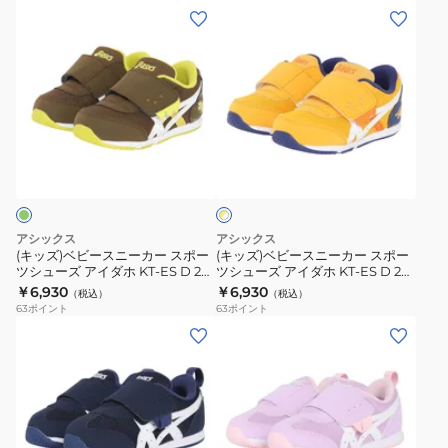
ポ
ポ
(キ
(キ
ー
ー
ホ
ホ
ー
ー
ッ
ッ
ズ
ズ
ベ
ベ
ツ
ツ
ズ)
ズ)
ビ
ビ
シ
シ
ベ
ベ
ー
ー
ュ
ュ
ビ
ビ
ミ
ミ
ー
ー
ー
ー
ッ
ッ
イ
ズ
ズ
ス
ス
エ
ド
ド
ア
ア
ニ
ニ
ロ
T
T
イ
イ
ー
ー
ー
ラ
グ
×
ダ
ダ
カ
カ
ホ
ベ
レ
アシックス
アシックス
ホ
ホ
ー
ー
ワ
(キッズ)ベビースニーカー スポー
(キッズ)ベビースニーカー スポー
ン
ー
イ
BABY
BABY
ツシューズ アイダホ KT-ES D 2
ツシューズ アイダホ KT-ES D 2
ス
ス
ト
ダ
1144A414.020
1144A392.300
1144A392.750
￥6,930
￥6,930
4
4
（税込）
（税込）
ポ
ポ
ー
63
ポイント
カ
63
ポイント
ミ
ネ
ー
ー
(キ
(キ
1144A414.400
ジ
ン
イ
ツ
ツ
ッ
ッ
カ
ュ
ト
ビ
シ
シ
ズ)
ズ)
ジ
ア
1144A235.402
ー
ュ
ュ
ジ
ジ
ュ
ル
ス
1144A235.500
ー
ー
ュ
ュ
ア
シ
ニ
ス
ズ
ズ