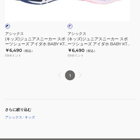
ニ
ニ
ル
ュ
ー
ニ
パ
ア
ア
ア
ア
シ
ー
ー
カ
ー
イ
イ
ス
ス
プ
ュ
ズ
ー
カ
ダ
ダ
ル
ニ
ニ
ー
ー
×
ホ
ホ
ー
ー
ズ
ホ
アシックス
アシックス
KT-
KT-
カ
カ
ワ
(キッズ)ジュニアスニーカー スポ
(キッズ)ジュニアスニーカー スポ
イ
ES
ES
ーツシューズ アイダホ BABY KT-
ーツシューズ アイダホ BABY KT-
ー
ー
ト
ES 5 1144A389.400
ES 5 1144A389.500
￥6,490
￥6,490
D
D
（税込）
（税込）
ス
ス
59
ポイント
59
ポイント
2
2
ポ
ポ
1144A392.300
1144A392.750
ー
ー
ツ
ツ
1
シ
シ
ュ
ュ
ー
ー
ズ
ズ
さらに絞り込む
ア
ア
アシックス
/
キッズ
イ
イ
ダ
ダ
ホ
ホ