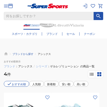
さらに絞り込む
スポーツ・カテゴリ
ブランド
セール
クーポン
ブランドから探す
アシックス
おすすめ
順表示
ブランド
アシックス
/
シリーズ
ゲルレゾリューション
の商品一覧
4
件
おすすめ順
人気順
新着順
安い順
高い順
(メ
(レ
ン
デ