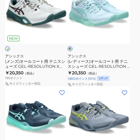
ズ)
ィ
オ
ー
ー
ス)
ル
オ
ブ
コ
ー
ル
ー
ル
NEW
ー
×
ト
コ
グ
用
ー
リ
アシックス
アシックス
テ
ト
ー
(メンズ)オールコート用 テニスシ
(レディース)オールコート用 テニ
ン
ューズ GEL-RESOLUTION X
スシューズ GEL-RESOLUTION X
ニ
用
1041A481.104
1042A279.402
￥20,350
￥20,350
（税込）
（税込）
ス
テ
185
ポイント
UP
1,850
ポイント
(
10
%)
シ
ニ
サイズフィッター対応
サイズフィッター対応
ュ
ス
(メ
(メ
ー
シ
ン
ン
ズ
ュ
ズ)
ズ)
GEL-
ー
オ
オ
RESOLUTION
ズ
ー
ー
X
GEL-
ル
ル
グ
1041A481.104
RESOLUTION
コ
コ
レ