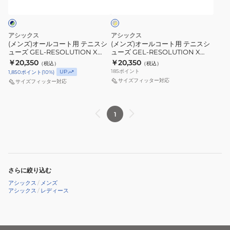
X
ー
ー
ー
×
1042A279.402
ト
ト
イ
用
用
エ
アシックス
アシックス
テ
テ
ロ
(メンズ)オールコート用 テニスシ
(メンズ)オールコート用 テニスシ
ー
ューズ GEL-RESOLUTION X
ューズ GEL-RESOLUTION X
ニ
ニ
1041A481.404
1041A481.402
￥20,350
￥20,350
（税込）
（税込）
ス
ス
185
ポイント
UP
1,850
ポイント
(
10
%)
シ
シ
サイズフィッター対応
サイズフィッター対応
ュ
ュ
ー
ー
1
ズ
ズ
GEL-
GEL-
RESOLUTION
RESOLUTION
X
X
1041A481.404
1041A481.402
さらに絞り込む
アシックス
/
メンズ
アシックス
/
レディース