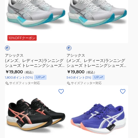
ズ、
ズ、
レ
レ
デ
デ
ィ
ィ
ブ
ー
ー
ル
ス)
ス)
10%OFFクーポン
ー
×
ラ
ラ
シ
ン
ン
ル
アシックス
アシックス
ニ
ニ
バ
(メンズ、レディース)ランニング
(メンズ、レディース)ランニング
ー
シューズ トレーニングシューズ
シューズ トレーニングシューズ
ン
ン
部活 マジックスピード 5 ブルー
部活 マジックスピード 5 ブルー
￥19,800
￥19,800
（税込）
（税込）
グ
グ
シルバー 1013A184.101
シルバー 1013A183.101
UP
UP
1,800
ポイント
(
10
%)
540
ポイント
(
3
%)
シ
シ
サイズフィッター対応
サイズフィッター対応
ュ
ュ
(メ
(メ
ー
ー
ン
ン
ズ
ズ
ズ、
ズ、
ト
ト
レ
レ
レ
レ
デ
デ
ー
ー
ィ
ィ
ブ
ニ
ニ
ー
ー
ル