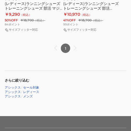
シ
シ
ラ
ピ
(レディース)ランニングシューズ
ジ
(レディース)ランニングシューズ
イ
ッ
トレーニングシューズ 部活 マジ
トレーニングシューズ 部活
ュ
ュ
ー
ッ
ト
ク
ックスピード 4 ブルー ブラック
MAGIC SPEED 4 1012B676.101
￥9,290
￥10,970
（税込）
（税込）
ー
ー
ド
1012B676.400 スニーカー 軽量
ク
グ
50%OFF
￥18,700
41%OFF
￥18,700
（税込）
（税込）
ズ
ズ
4
ス
レ
84
ポイント
99
ポイント
ト
サイズフィッター対応
ト
サイズフィッター対応
ブ
ピ
ー
レ
レ
ラ
ー
1013A183.100
ー
ー
ッ
ド
1
ニ
ニ
ク
4
ン
ン
ブ
レ
グ
グ
ル
ッ
シ
シ
ー
ド
ュ
ュ
さらに絞り込む
1012B676.001
1011B875.600
ー
ー
アシックス
/
セール対象
ス
アシックス
/
レディース
ズ
ズ
ニ
アシックス
/
メンズ
部
部
ー
活
活
カ
マ
MAGIC
ー
ジ
SPEED
ッ
4