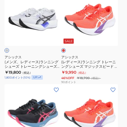
ク
1013A184.400
ジ
ジ
ズ
ズ
ズ、
ィ
1013A183.002
ッ
ッ
ト
ト
レ
ー
ク
ク
レ
レ
デ
ス)
ス
ス
ー
ー
ィ
ラ
ピ
ピ
レ
ニ
ニ
ー
ン
ー
ー
ッ
ン
ン
ス)
ニ
ド
ド
ド
SALE
グ
グ
ラ
ン
5
5
シ
シ
ン
グ
ワ
ブ
アシックス
アシックス
ュ
ュ
ニ
ト
イ
ラ
(メンズ、レディース)ランニング
(レディース)ランニング トレーニ
シューズ トレーニングシューズ
ングシューズ マジックスピード 4
ー
ー
ン
レ
ド
ッ
部活 マジックスピード 5 ライトグ
レッド 1012B676.600
￥19,800
￥9,990
（税込）
（税込）
ズ
ズ
グ
ー
ブ
ク
レー 1013A183.100
UP
1,800
ポイント
(
10
%)
46%OFF
￥18,700
（税込）
部
部
シ
ニ
ラ
1013A183.001
90
ポイント
活
(レ
活
(メ
ュ
ン
ッ
マ
デ
マ
ン
ー
グ
ク
ジ
ィ
ジ
ズ)
ズ
シ
1013A184.001
ッ
ー
ッ
ラ
ト
ュ
ク
ス)
ク
ン
レ
ー
ス
ラ
ス
ニ
ー
ズ