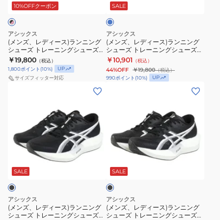
ン
ン
ス)
ス)
ー
10%OFFクーポン
SALE
グ
グ
ラ
ラ
シ
シ
ン
ン
アシックス
アシックス
ュ
ュ
ニ
ニ
(メンズ、レディース)ランニング
(メンズ、レディース)ランニング
シューズ トレーニングシューズ
シューズ トレーニングシューズ
ー
ー
ン
ン
部活 マジックスピード 5 ブラック
部活 マジックスピード 5 ワイド
￥19,800
￥10,901
（税込）
（税込）
ズ
ズ
グ
グ
ピンク 1013A183.002
ブルー 1013A184.400
UP
1,800
ポイント
(
10
%)
44%OFF
￥19,800
（税込）
部
部
シ
シ
UP
990
ポイント
(
10
%)
サイズフィッター対応
活
活
ュ
ュ
(メ
(メ
マ
マ
ー
ー
ン
ン
ジ
ジ
ズ
ズ
ズ、
ズ、
ッ
ッ
ト
ト
レ
レ
ク
ク
レ
レ
デ
デ
ス
ス
ー
ー
ィ
ィ
ブ
ピ
ピ
ニ
ニ
ー
ー
ラ
ー
ー
ン
ン
ス)
ス)
ッ
SALE
SALE
ク
ド
ド
グ
グ
ラ
ラ
5
5
シ
シ
ン
ン
アシックス
アシックス
ブ
ブ
ュ
ュ
ニ
ニ
(メンズ、レディース)ランニング
(メンズ、レディース)ランニング
シューズ トレーニングシューズ
シューズ トレーニングシューズ
ル
ル
ー
ー
ン
ン