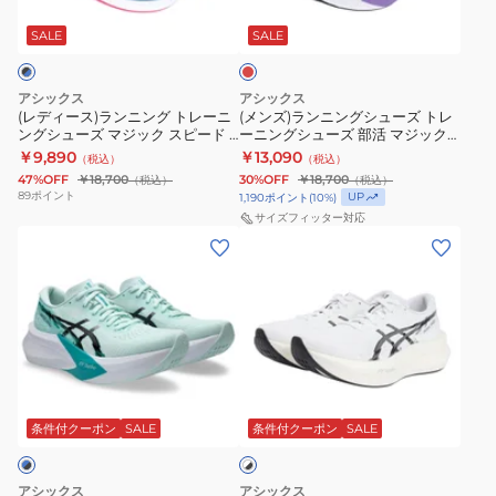
レ
ピ
ン
ピ
ン
ニ
マ
ッ
ー
ニ
ー
グ
ン
ジ
ド
SALE
SALE
ド
ン
ド
シ
グ
ッ
5
グ
5
ュ
シ
ク
アシックス
アシックス
ブ
ト
グ
ー
ュ
ス
(レディース)ランニング トレーニ
(メンズ)ランニングシューズ トレ
ングシューズ マジック スピード 4
ーニングシューズ 部活 マジック
ル
レ
リ
ズ
ー
ピ
ブラック ブルー 1012B676.001
スピード 4 レッド 1011B875.600
￥9,890
￥13,090
（税込）
（税込）
ー
ー
ー
ト
ズ
ー
スニーカー
47%OFF
￥18,700
30%OFF
￥18,700
（税込）
（税込）
1013A183.400
ニ
ン
レ
部
ド
89
ポイント
UP
1,190
ポイント
(
10
%)
ン
ブ
ー
活
4
サイズフィッター対応
(レ
(レ
グ
ラ
ニ
マ
レ
デ
デ
シ
ッ
ン
ジ
ッ
ィ
ィ
ュ
ク
グ
ッ
ド
ー
ー
ー
1013A183.300
シ
ク
1012B676.600
ス)
ス)
ズ
ュ
ス
ラ
ラ
マ
ー
ピ
ホ
ン
ン
ジ
ズ
ー
ワ
ニ
ニ
条件付クーポン
SALE
条件付クーポン
SALE
イ
ッ
部
ド
ト
ン
ン
ク
活
5
×
グ
グ
ス
マ
ラ
ブ
アシックス
アシックス