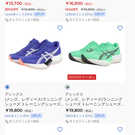
部活 マジックスピード 5 ワイド
部活 マジックスピード 5 ブラック
￥13,700
￥16,900
（税込）
（税込）
ー
ー
ズ
ズ
グ
グ
ブラック 1013A184.001
1013A183.001
30%OFF
￥19,800
14%OFF
￥19,800
（税込）
（税込）
シ
シ
部
部
シ
シ
UP
UP
1,240
ポイント
(
10
%)
1,530
ポイント
(
10
%)
ル
ル
活
活
ュ
ュ
サイズフィッター対応
サイズフィッター対応
(メ
(メ
バ
バ
マ
マ
ー
ー
ン
ン
ー
ー
ジ
ジ
ズ
ズ
ズ、
ズ、
1013A184.101
1013A183.101
ッ
ッ
ト
ト
レ
レ
ク
ク
レ
レ
デ
デ
ス
ス
ー
ー
ィ
ィ
ピ
ピ
ニ
ニ
グ
ー
ー
ー
ー
ン
ン
リ
ス)
ス)
ド
ド
10%OFFクーポン
ー
グ
グ
ン
ラ
ラ
5
5
シ
シ
×
ン
ン
ブ
ワ
ュ
ュ
ブ
アシックス
アシックス
ニ
ニ
ラ
ラ
イ
ー
(メンズ、レディース)ランニング
ー
(メンズ、レディース)ランニング
ッ
シューズ トレーニングシューズ
シューズ トレーニングシューズ
ン
ン
ッ
ド
ズ
ズ
ク
部活 マジックスピード 5 ブルー
部活 マジックスピード 5 グリーン
￥19,800
￥19,800
（税込）
（税込）
グ
グ
ク
ブ
部
1013A183.400
部
ブラック 1013A183.300
UP
UP
540
ポイント
(
3
%)
1,800
ポイント
(
10
%)
シ
シ
ピ
ル
活
活
サイズフィッター対応
サイズフィッター対応
ュ
ュ
(メ
(レ
ン
ー
マ
マ
ー
ー
ン
デ