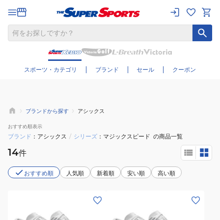
さらに絞り込む
スポーツ・カテゴリ
ブランド
セール
クーポン
ブランドから探す
アシックス
おすすめ
順表示
ブランド
アシックス
/
シリーズ
マジックスピード
の商品一覧
14
件
おすすめ順
人気順
新着順
安い順
高い順
(メ
(メ
ン
ン