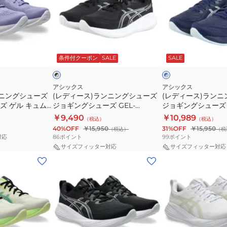
シ
シ
ス)
ス)
ュ
ュ
ラ
ラ
ー
ー
ン
ン
ズ
ズ
ブ
ブ
ニ
ニ
ゲ
ゲ
ラ
ル
条件付クーポン
SALE
SALE
ッ
ー
ー
ン
ン
ル
ル
×
×
グ
グ
キ
キ
グ
グ
レ
レ
シ
シ
ュ
ュ
アシックス
アシックス
ー
ー
ンニングシューズ
(レディース)ランニングシューズ
(レディース)ラン
ュ
ュ
ム
ム
ズ ゲル キュム
ジョギングシューズ GEL-
ジョギングシューズ 
ー
ー
ラ
ラ
ー
CUMULUS 27 WIDE
CUMULUS 27 1012
￥9,490
￥10,989
（税込）
（税込）
ズ
ズ
ス
ス
0 スポーツシューズ
1012B773.002
40%OFF
￥15,950
31%OFF
￥15,950
（税込）
（税
ジ
ジ
28
28
86
ポイント
99
ポイント
対応
ョ
ョ
ワ
ブ
サイズフィッター対応
サイズフィッター対応
(メ
(メ
ギ
ギ
イ
ラ
ン
ン
ン
ン
ド
ッ
ズ)
ズ)
グ
グ
ホ
ク
ラ
ラ
シ
シ
ワ
グ
ン
ン
ュ
ュ
イ
レ
ニ
ニ
ー
ー
ト
ー