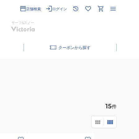
店舗検索
ログイン
サーフ&スノー
クーポン
15
件
(メ