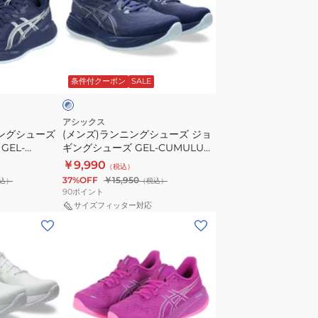
ー
ン
ズ
ニ
ゲ
ン
ル
ブ
グ
キ
ル
条件付クーポン
SALE
シ
ュ
ュ
ム
ー
ラ
アシックス
ニングシューズ
(メンズ)ランニングシューズ ジョ
ズ
ス
GEL-
ギングシューズ GEL-CUMULUS
ジ
28
B772.401
27 1011B960.401
￥9,990
（税込）
ョ
ブ
37%OFF
￥15,950
込）
（税込）
ギ
ラ
90
ポイント
ン
ッ
サイズフィッター対応
(レ
グ
ク
デ
シ
グ
ィ
ュ
レ
ー
ー
ー
ス)
ズ
1011C143.003
ラ
GEL-
ス