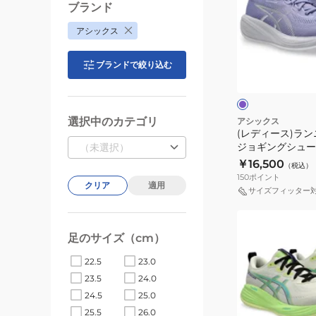
ー
ブランド
ス)
ズ
アシックス
ラ
ゲ
ン
ル
ラ
ブランドで絞り込む
ニ
キ
ベ
ン
ン
ュ
ダ
ク
グ
ム
ー
×
グ
シ
ラ
選択中のカテゴリ
アシックス
レ
(レディース)ラ
ュ
ス
ー
ジョギングシュー
（未選択）
ー
28
ラス 28 ラベンダ
￥16,500
（税込）
ズ
EX
1012B916.50
150
ポイント
ジ
クリア
適用
ワ
サイズフィッター
ョ
イ
(メ
ギ
ド
ン
ン
足のサイズ（cm）
ブ
ズ)
グ
ラ
22.5
23.0
ラ
シ
ッ
23.5
24.0
ン
ュ
ク
24.5
25.0
ニ
ー
ホ
25.5
26.0