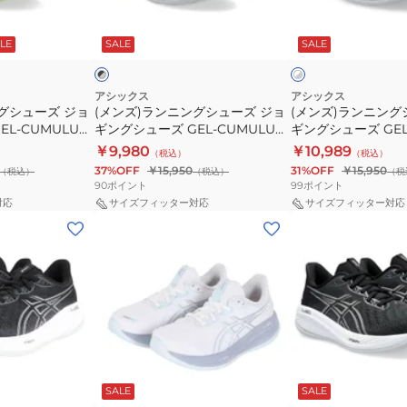
ン
ン
ズ
ズ
ブ
1012B916.003
ブ
ホ
グ
グ
GEL-
GEL-
ル
ス
ラ
ワ
ン
LE
SALE
SALE
ッ
イ
シ
シ
CUMULUS
CUMULUS
ー
ポ
ダ
ト
ュ
ュ
27
27
1012B919.101
ー
×
グ
ー
ー
WIDE
1012B772.401
ス
ツ
アシックス
アシックス
レ
グシューズ ジョ
(メンズ)ランニングシューズ ジョ
(メンズ)ランニング
ズ
ズ
1012B773.002
ポ
シ
ー
L-CUMULUS
ギングシューズ GEL-CUMULUS
ギングシューズ GEL
ジ
ジ
ー
ュ
27 EX WIDE 1011B980.002
27 1011B960.100
￥9,980
￥10,989
（税込）
（税込）
ョ
ョ
ツ
ー
37%OFF
￥15,950
31%OFF
￥15,950
（税込）
（税込）
（税
ギ
ギ
シ
ズ
90
ポイント
99
ポイント
ン
ン
ュ
対応
サイズフィッター対応
サイズフィッター対応
(レ
(レ
グ
グ
ー
デ
デ
シ
シ
ズ
ィ
ィ
ュ
ュ
ー
ー
ー
ー
ス)
ス)
ズ
ズ
ラ
ラ
GEL-
GEL-
ン
ン
CUMULUS
CUMULUS
ホ
ブ
ニ
ニ
27
27
ワ
ラ
SALE
SALE
イ
ッ
ン
ン
EX
1011B960.100