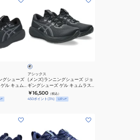
ン
ズ)
ラ
ン
ニ
ン
ブ
グ
ラ
シ
ュ
ー
アシックス
ニングシューズ
(メンズ)ランニングシューズ ジョ
ズ
ゲル キュム
ギングシューズ ゲル キュムラス
ジ
グレー
28 ブラック グレー 1011C143.003
￥16,500
（税込）
ョ
スポーツシューズ
スポーツシューズ
450
ポイント
(
3
%)
UP
ギ
ン
(メ
グ
ン
シ
ズ)
ュ
ラ