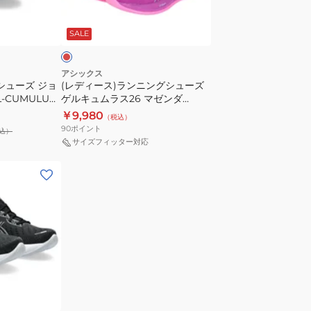
ン
CUMULUS
ポ
マ
ニ
27
ゼ
ー
SALE
ン
1011B960.401
ツ
グ
シ
シ
ュ
アシックス
シューズ ジョ
(レディース)ランニングシューズ
ュ
ー
-CUMULUS
ゲルキュムラス26 マゼンダ
ー
ズ
1012B599.500 スニーカー クッシ
￥9,980
（税込）
ズ
ョン性 軽量
90
ポイント
込）
ゲ
サイズフィッター対応
ル
キ
ュ
ム
ラ
ス
26
マ
ゼ
ン