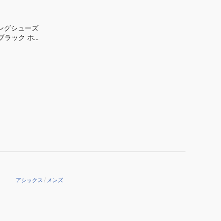
ダ
1012B599.500
ニングシューズ
ス
 ブラック ホワ
ニ
02 スニーカー
ー
性
カ
ー
ク
ッ
シ
ョ
ン
性
軽
量
アシックス
/
メンズ