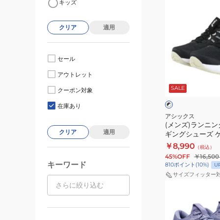
キッズ
ン
ズ)
クリア
適用
ラ
ン
ニ
セール
ン
ブ
アウトレット
グ
ラ
SALE
ッ
シ
クーポン対象
ク
ト
ュ
×
×
在庫あり
ホ
ブ
ー
アシックス
ワ
ル
(メンズ)ランニン
ズ
イ
ー
クリア
適用
ギングシューズ 
ジ
ト
28 EX ワイド 
￥8,990
（税込）
ョ
1011C146.00
45%OFF
￥16,500
ギ
キーワード
810
ポイント
(
10
%)
U
ン
サイズフィッター
(レ
グ
デ
シ
ィ
ュ
ー