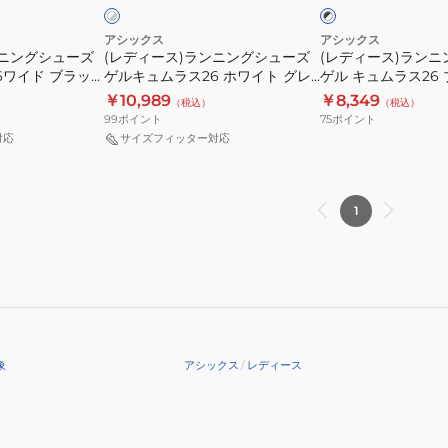
ク
グ
グ
WIDE
×
ホ
シ
シ
1011B980.002
アシックス
アシックス
ワ
ンニングシューズ
(レディース)ランニングシューズ
(レディース)ラン
ュ
ュ
イ
6ワイド ブラッ
ゲルキュムラス26 ホワイト グレ
ゲル キュムラス26
ー
ー
ト
00.002 スニー
ー 1012B599.102 スニーカー クッ
イト 1012B599.0
￥10,989
￥8,349
（税込）
（税込）
ズ
ズ
性
ション性 軽量
ジョグ クッション
99
ポイント
75
ポイント
ゲ
ゲ
対応
サイズフィッター対応
ル
ル
キ
キ
ュ
ュ
1
ム
ム
ラ
ラ
ス
ス
26
26
ホ
ブ
ワ
ラ
象
アシックス
/
レディース
イ
ッ
ト
ク
グ
ホ
レ
ワ