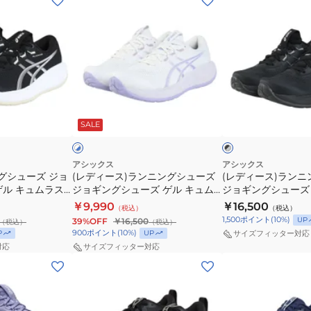
デ
デ
ィ
ィ
ー
ー
ス)
ス)
ラ
ラ
ン
ン
ホ
ブ
ニ
ニ
ワ
ラ
SALE
イ
ッ
ッ
ン
ン
ク
ク
グ
グ
×
×
グ
グ
シ
シ
アシックス
アシックス
レ
レ
グシューズ ジョ
(レディース)ランニングシューズ
(レディース)ラン
ュ
ュ
ー
ー
ゲル キュムラス
ジョギングシューズ ゲル キュム
ジョギングシューズ 
ー
ー
ブラック ホワイト
ラス 28 ワイド ホワイト ブルー
ラス 28 ブラック 
￥9,990
￥16,500
（税込）
（税込）
ズ
ズ
2 スポーツシューズ
1012B919.101 スポーツシューズ
1012B916.003 
1,500
ポイント
(
10
%)
UP
39%OFF
￥16,500
（税込）
（税込）
ジ
ジ
900
ポイント
(
10
%)
P
UP
サイズフィッター対応
ョ
ョ
対応
サイズフィッター対応
(レ
(レ
ギ
ギ
デ
デ
ン
ン
ィ
ィ
グ
グ
ー
ー