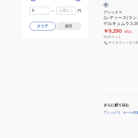
ク
ト
グ
シ
×
×
グ
グ
～
円
シ
ュ
アシックス
レ
レ
(レディース)ラ
ュ
ー
ー
ー
ゲルキュムラス2
ー
クリア
適用
ズ
ク グレー 1012B6
￥9,290
（税込）
ズ
カー クッション
84
ポイント
ゲ
サイズフィッター
ル
キ
ュ
ム
ラ
ス
26
ワ
さらに絞り込む
イ
アシックス
/
セール対
ド
ブ
ラ
ッ