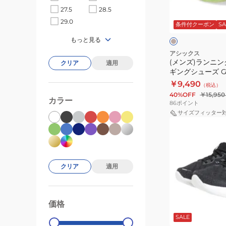
ン
ズ
ワ
ベ
27.5
28.5
グ
ゲ
ー
イ
29.0
ジ
条件付クーポン
SA
シ
ル
ト
ュ
ク
ュ
もっと見る
キ
1011C146.002
×
グ
ー
ュ
ス
アシックス
レ
(メンズ)ランニン
ズ
クリア
適用
ム
ポ
ー
ギングシューズ GE
ジ
ラ
ー
27 1011B960.200
￥9,490
（税込）
ョ
ス
ツ
40%OFF
￥15,950
ギ
カラー
28
シ
86
ポイント
ン
ラ
ュ
サイズフィッター
(レ
グ
ベ
ー
デ
シ
ン
ズ
ィ
ュ
ダ
ー
ー
ー
クリア
適用
ス)
ズ
1012B916.500
ラ
GEL-
ス
ン
CUMULUS
ポ
ブ
価格
99000
0
ニ
27
ラ
ー
SALE
ッ
ン
1011B960.200
ツ