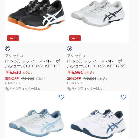
ズ、
ズ、
レ
レ
デ
デ
ィ
ィ
ホ
ー
ー
ワ
ス)
ス)
SALE
SALE
イ
ト
バ
バ
×
レ
レ
ブ
アシックス
アシックス
ー
ー
ラ
(メンズ、レディース)バレーボー
(メンズ、レディース)バレーボー
ッ
ルシューズ GEL-ROCKET 12
ルシューズ GEL-ROCKET 12 ゲル
ボ
ボ
ク
WIDE 1073A081.001
ロケット 1073A080.101
￥6,630
￥6,990
（税込）
（税込）
ー
ー
33%OFF
￥9,900
29%OFF
￥9,900
（税込）
（税込）
ル
ル
60
ポイント
63
ポイント
シ
サイズフィッター対応
シ
サイズフィッター対応
(メ
(メ
ュ
ュ
ン
ン
ー
ー
ズ、
ズ、
ズ
ズ
レ
レ
GEL-
GEL-
デ
デ
ROCKET
ROCKET
ィ
ィ
12
12
ホ