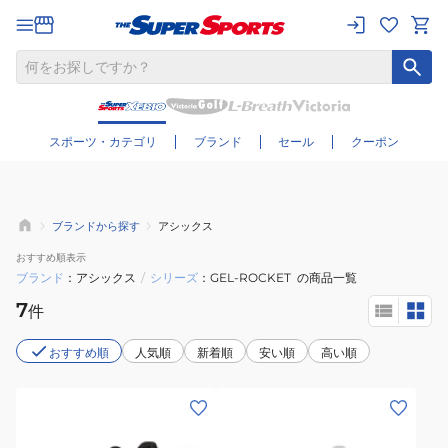
さらに絞り込む
スポーツ・カテゴリ
ブランド
セール
クーポン
ブランドから探す
アシックス
おすすめ
順表示
ブランド
アシックス
/
シリーズ
GEL-ROCKET
の商品一覧
7
件
おすすめ順
人気順
新着順
安い順
高い順
(メ
(メ
ン
ン