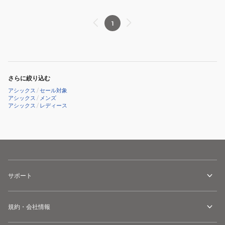
シ
ュ
1
ー
ズ
GEL-
ROCKET
11
さらに絞り込む
ゲ
アシックス
/
セール対象
ル
アシックス
/
メンズ
アシックス
/
レディース
ロ
ケ
ッ
ト
1073A065.101
サポート
規約・会社情報