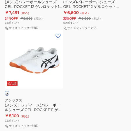
ュ
ュ
(メンズ)バレーボールシューズ
(メンズ)バレーボールシューズ
ッ
ッ
GEL-ROCKET 12 ゲルロケット12
GEL-ROCKET 12 ゲルロケット
ー
ー
ト
ト
1073A081.101
1073A080.001
￥7,491
￥6,600
（税込）
（税込）
ズ
ズ
1073A080.103
1073A080.100
24%OFF
￥9,900
33%OFF
￥9,900
（税込）
（税込）
GEL-
GEL-
68
ポイント
60
ポイント
ROCKET
サイズフィッター対応
ROCKET
サイズフィッター対応
(メ
12
12
ン
ゲ
ゲ
ズ、
ル
ル
レ
ロ
ロ
デ
ケ
ケ
ィ
ッ
ッ
ー
ト
ト
ス)
SALE
12
1073A080.001
バ
1073A081.101
レ
アシックス
ー
(メンズ、レディース)バレーボー
ルシューズ GEL-ROCKET 11 ゲル
ボ
ロケット 1073A065.101
￥8,100
（税込）
ー
73
ポイント
ル
サイズフィッター対応