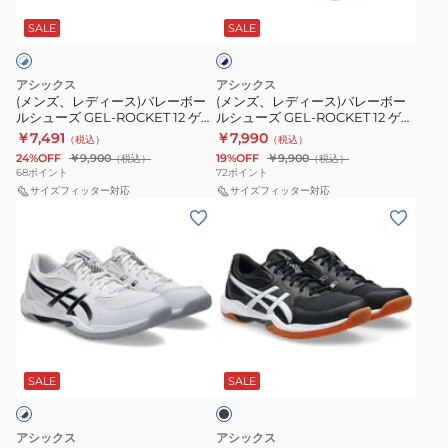
ー
ー
WIDE
ゲ
ワ
ス)
ス)
SALE
SALE
イ
1073A081.001
ル
ト
バ
バ
ロ
×
レ
レ
ケ
ネ
アシックス
アシックス
ー
ー
イ
(メンズ、レディース)バレーボー
(メンズ、レディース)バレーボー
ッ
ビ
ルシューズ GEL-ROCKET 12 ゲル
ルシューズ GEL-ROCKET 12 ゲル
ボ
ボ
ト
ー
ロケット 1073A080.103
ロケット 1073A080.100
￥7,491
￥7,990
（税込）
（税込）
ー
ー
1073A080.101
24%OFF
￥9,900
19%OFF
￥9,900
（税込）
（税込）
ル
ル
68
ポイント
72
ポイント
シ
サイズフィッター対応
シ
サイズフィッター対応
(メ
(メ
ュ
ュ
ン
ン
ー
ー
ズ)
ズ)
ズ
ズ
バ
バ
GEL-
GEL-
レ
レ
ROCKET
ROCKET
ー
ー
12
12
ブ
ボ
ボ
ゲ
ゲ
ラ
ー
ー
ッ
SALE
SALE
ル
ル
ク
ル
ル
ロ
ロ
シ
シ
ケ
ケ
アシックス
アシックス