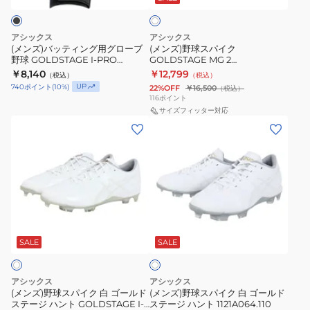
イ
ト
グ
ク
ド
用
GOLDSTAGE
ス
アシックス
アシックス
グ
MG
テ
(メンズ)バッティング用グローブ
(メンズ)野球スパイク
野球 GOLDSTAGE I-PRO
GOLDSTAGE MG 2
ロ
2
ー
3121B298.001
1123A045.110
￥8,140
￥12,799
（税込）
（税込）
ー
1123A045.110
ジ
UP
740
ポイント
(
10
%)
22%OFF
￥16,500
（税込）
ブ
3121B297.103
116
ポイント
野
サイズフィッター対応
(メ
(メ
球
ン
ン
GOLDSTAGE
ズ)
ズ)
I-
野
野
PRO
球
球
3121B298.001
ス
ス
ホ
パ
パ
ワ
イ
イ
SALE
SALE
イ
ト
ク
ク
白
白
アシックス
アシックス
ゴ
ゴ
(メンズ)野球スパイク 白 ゴールド
(メンズ)野球スパイク 白 ゴールド
ステージ ハント GOLDSTAGE I-
ステージ ハント 1121A064.110
ー
ー