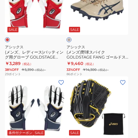
ォ
ォ
デ
球
ー
ー
ィ
ス
ス
ス
ベ
ー
パ
ス
ス
ー
ス)
イ
ジ
SALE
SALE
ピ
ピ
ュ
バ
ク
ー
ー
ッ
GOLDSTAGE
ド
ド
アシックス
アシックス
テ
FANG
(メンズ、レディース)バッティン
(メンズ)野球スパイク
GOLDSTAGE
GOLDSTAGE
グ用グローブ GOLDSTAGE
GOLDSTAGE FANG ゴールドス
ィ
ゴ
I-
I-
BATTING GLOVE 3121B365.600
テージ ファング 1121A067.201
￥3,289
￥9,460
（税込）
（税込）
ン
ー
PRO
PRO
38%OFF
￥5,390
33%OFF
￥14,300
（税込）
（税込）
グ
ル
29
ポイント
86
ポイント
FORCESPEED
FORCESPEED
(メ
(メ
用
ド
MG
WIDE
ン
ン
グ
ス
1121A075.110
1121A074.110
ズ、
ズ)
ロ
テ
レ
軟
ー
ー
デ
式
ブ
ジ
ィ
用
GOLDSTAGE
フ
ブ
ー
グ
BATTING
ァ
ラ
ス)
ラ
GLOVE
ン
ッ
条件付クーポン
SALE
SALE