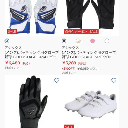
バ
バ
PRO
3121B285.008
ッ
ッ
ゴ
テ
テ
ー
ピ
ホ
ホ
ブ
ィ
ィ
ン
ル
ワ
ワ
ラ
ク
ン
ン
イ
イ
ッ
SALE
条件付クーポン
SALE
ド
ト
ト
ク
グ
グ
ス
×
用
用
ゴ
テ
アシックス
アシックス
ー
グ
グ
(メンズ)バッティング用グローブ
(メンズ)バッティング用グローブ
ー
ル
野球 GOLDSTAGE I-PRO ゴール
野球 GOLDSTAGE 3121B300
ロ
ロ
ド
ジ
ドステージ 3121B297.103
￥6,480
￥3,289
（税込）
（税込）
ー
ー
3121B297.608
58
ポイント
45%OFF
￥6,050
（税込）
ブ
ブ
29
ポイント
(メ
(メ
野
野
ン
ン
球
球
ズ)
ズ)
GOLDSTAGE
GOLDSTAGE
バ
野
I-
3121B300
ッ
球
PRO
テ
ス
ゴ
ホ
ィ
パ
ー
ワ
ン
イ
ル
SALE