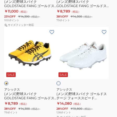
FANG
FANG
ル
(メンズ)野球スパイク
(メンズ)野球スパイク
バ
GOLDSTAGE FANG ゴールドス
GOLDSTAGE FANG ゴールドス
ゴ
ゴ
ー
テージ ファング 1121A067.104
テージ ファング 1121A067.106
￥11,000
￥8,789
（税込）
（税込）
ー
ー
23%OFF
￥14,300
38%OFF
￥14,300
（税込）
（税込）
ル
ル
100
ポイント
79
ポイント
ド
サイズフィッター対応
ド
(メ
(メ
ス
ス
ン
ン
テ
テ
ズ)
ズ)
ー
ー
野
野
ジ
ジ
球
球
フ
フ
ス
ス
ァ
ァ
ホ
パ
パ
ン
ン
ワ
イ
イ
SALE
SALE
イ
グ
グ
ト
ク
ク
1121A067.104
1121A067.106
GOLDSTAGE
ゴ
アシックス
アシックス
FANG
ー
(メンズ)野球スパイク
(メンズ)野球スパイク ゴールドス
GOLDSTAGE FANG ゴールドス
テージ フォーススピード
ゴ
ル
テージ ファング 1121A067.750
GOLDSTAGE I-PRO
￥8,789
￥14,080
（税込）
（税込）
ー
ド
FORCESPEED 1121A073.110
38%OFF
￥14,300
28%OFF
￥19,800
（税込）
（税込）
ル
ス
79
ポイント
128
ポイント