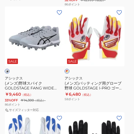
32%OFF
￥13,999
（税込）
野
ル
ス
86
ポイント
(メ
(メ
球
ド
テ
ン
ン
グ
ス
ー
ズ)
ズ)
ロ
テ
ジ
野
バ
ー
ー
3121B283.005
球
ッ
ブ
ジ
ス
テ
一
フ
レ
パ
ィ
般
ァ
ッ
イ
ン
GOLDSTAGE
ン
SALE
SALE
ド
×
ク
グ
I-
グ
イ
GOLDSTAGE
用
PRO
1121A067.001
エ
アシックス
アシックス
FANG
グ
ロ
ゴ
(メンズ)野球スパイク
(メンズ)バッティング用グローブ
ー
GOLDSTAGE FANG WIDE
野球 GOLDSTAGE I-PRO ゴール
WIDE
ロ
ー
1121A071.020
ドステージ 3121B297.608
￥9,460
￥6,480
（税込）
（税込）
1121A071.020
ー
ル
58
ポイント
33%OFF
￥14,300
（税込）
ブ
ド
86
ポイント
サイズフィッター対応
野
ス
(メ
(メ
球
テ
ン
ン
GOLDSTAGE
ー
ズ)
ズ)
I-
ジ