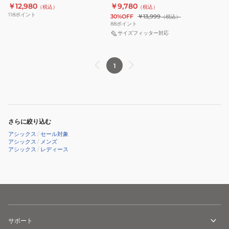
PRO HUNT 1121A065.110
￥12,980
￥9,780
（税込）
（税込）
ル
ル
118
ポイント
30%OFF
￥13,999
（税込）
ド
ド
88
ポイント
ス
ス
サイズフィッター対応
テ
テ
ー
ー
1
ジ
ジ
ハ
ハ
ン
ン
ト
ト
GOLDSTAGE
1121A064.110
さらに絞り込む
I-
アシックス
/
セール対象
アシックス
/
メンズ
PRO
アシックス
/
レディース
HUNT
1121A065.110
サポート