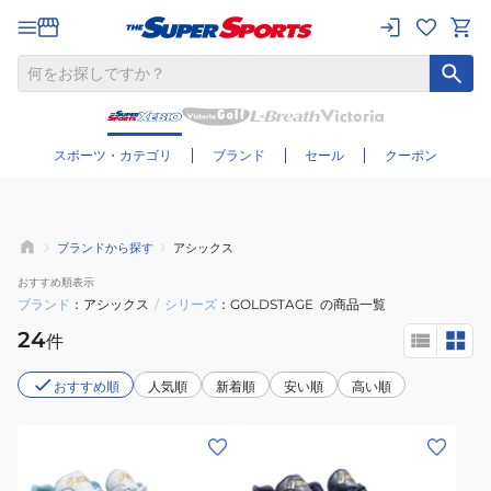
さらに絞り込む
スポーツ・カテゴリ
ブランド
セール
クーポン
ブランドから探す
アシックス
おすすめ
順表示
ブランド
アシックス
/
シリーズ
GOLDSTAGE
の商品一覧
24
件
おすすめ順
人気順
新着順
安い順
高い順
(メ
(メ
ン
ン