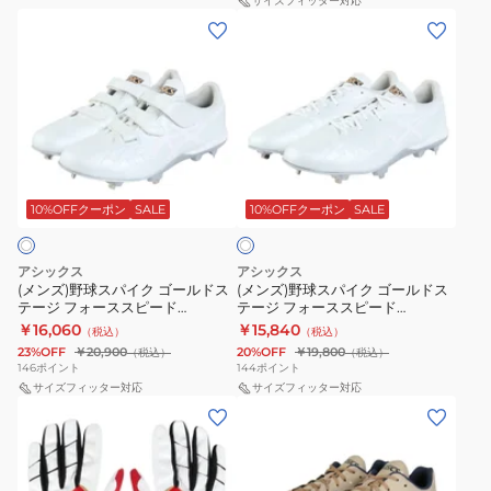
ド
テ
サイズフィッター対応
(メ
(メ
ス
ー
ン
ン
テ
ジ
ズ)
ズ)
ー
フ
野
野
ジ
ォ
球
球
フ
ー
ス
ス
ァ
ス
ホ
パ
パ
ン
ス
ワ
イ
イ
10%OFFクーポン
SALE
10%OFFクーポン
SALE
イ
グ
ピ
ト
ク
ク
1121A067.750
ー
ゴ
ゴ
ド
アシックス
アシックス
ー
ー
(メンズ)野球スパイク ゴールドス
(メンズ)野球スパイク ゴールドス
GOLDSTAGE
テージ フォーススピード
テージ フォーススピード
ル
ル
I-
GOLDSTAGE I-PRO
GOLDSTAGE I-PRO
￥16,060
￥15,840
（税込）
（税込）
ド
ド
FORCESPEED MG 1121A075.110
FORCESPEED WIDE
PRO
23%OFF
￥20,900
20%OFF
￥19,800
（税込）
（税込）
1121A074.110
ス
ス
146
ポイント
144
ポイント
FORCESPEED
テ
サイズフィッター対応
テ
サイズフィッター対応
1121A073.110
(メ
(メ
ー
ー
ン
ン
ジ
ジ
ズ、
ズ)
フ
フ
レ
野