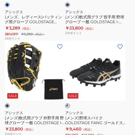
ク
バ
ブ
3121B365.600
グ
ッ
投
1121A067.201
アシックス
アシックス
テ
手
(メンズ、レディース)バッティン
(メンズ)軟式用グラブ 投手用 野球
グ用グローブ GOLDSTAGE
グローブ 一般 GOLDSTAGE I-
ィ
用
BATTING GLOVE 3121B365.410
PRO ゴールドステージ
￥3,289
￥23,800
（税込）
（税込）
ン
野
3121B283.005
216
ポイント
38%OFF
￥5,390
（税込）
グ
球
29
ポイント
(メ
(メ
用
グ
ン
ン
グ
ロ
ズ)
ズ)
ロ
ー
軟
野
ー
ブ
式
球
ブ
一
用
ス
GOLDSTAGE
般
ブ
グ
パ
BATTING
GOLDSTAGE
ラ
ラ
イ
GLOVE
I-
SALE
SALE
ッ
ク
ブ
ク
3121B365.410
PRO
×
外
GOLDSTAGE
ゴ
ゴ
アシックス
アシックス
野
FANG
ー
ー
(メンズ)軟式用グラブ 外野手用 野
(メンズ)野球スパイク
ル
球グローブ 一般 GOLDSTAGE I-
GOLDSTAGE FANG ゴールドス
手
ゴ
ル
ド
PRO ゴールドステージ
テージ ファング 1121A067.001
￥23,800
￥9,460
（税込）
（税込）
用
ー
ド
3121B285.008
216
ポイント