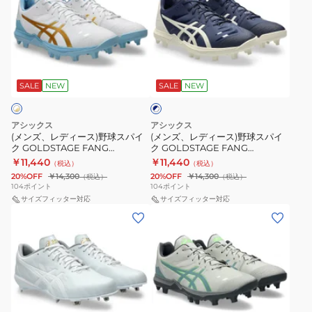
ズ、
ズ、
レ
レ
デ
デ
ィ
ィ
ネ
ー
ー
イ
ス)
ス)
SALE
NEW
SALE
NEW
ビ
ー
野
野
×
球
球
ホ
アシックス
アシックス
ス
ス
ワ
(メンズ、レディース)野球スパイ
(メンズ、レディース)野球スパイ
イ
ク GOLDSTAGE FANG
ク GOLDSTAGE FANG
パ
パ
ト
1121A067.105
1121A067.400
￥11,440
￥11,440
（税込）
（税込）
イ
イ
20%OFF
￥14,300
20%OFF
￥14,300
（税込）
（税込）
ク
ク
104
ポイント
104
ポイント
GOLDSTAGE
サイズフィッター対応
GOLDSTAGE
サイズフィッター対応
(メ
(メ
FANG
FANG
ン
ン
1121A067.105
1121A067.400
ズ)
ズ)
野
野
球
球
ス
ス
グ