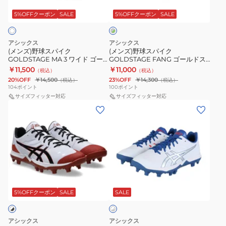
パ
パ
レ
イ
イ
5%OFFクーポン
SALE
5%OFFクーポン
SALE
ー
×
ク
ク
グ
GOLDSTAGE
GOLDSTAGE
リ
アシックス
アシックス
MA
FANG
ー
(メンズ)野球スパイク
(メンズ)野球スパイク
ン
GOLDSTAGE MA 3 ワイド ゴー
GOLDSTAGE FANG ゴールドス
3
ゴ
ルドステージ 1123A052.110
テージ ファング 1121A067.300
￥11,500
￥11,000
（税込）
（税込）
ワ
ー
20%OFF
￥14,500
23%OFF
￥14,300
（税込）
（税込）
イ
ル
104
ポイント
100
ポイント
ド
サイズフィッター対応
ド
サイズフィッター対応
(メ
(メ
ゴ
ス
ン
ン
ー
テ
ズ)
ズ)
ル
ー
野
野
ド
ジ
球
球
ス
フ
ス
ス
テ
ァ
ホ
パ
パ
ー
ン
ワ
イ
イ
5%OFFクーポン
SALE
SALE
イ
ジ
グ
ト
ク
ク
1123A052.110
1121A067.300
×
GOLDSTAGE
GOLDSTAGE
シ
アシックス
アシックス