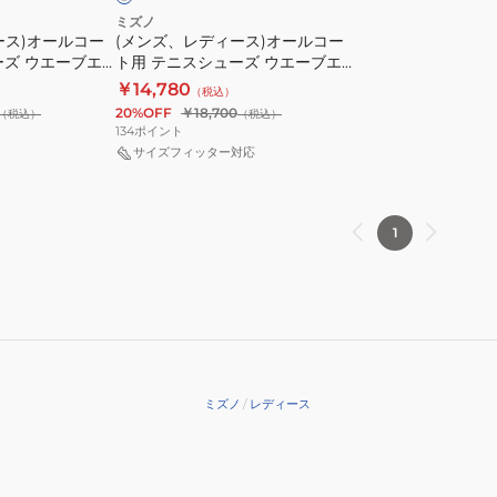
ル
エ
ー
ミズノ
ース)オールコー
(メンズ、レディース)オールコー
コ
ク
ド
ーズ ウエーブエ
ト用 テニスシューズ ウエーブエ
ー
シ
ツ
 AC
クシードツアー 6 AC 10th
￥14,780
（税込）
ト
ー
ア
61GA247652
20%OFF
￥18,700
（税込）
（税込）
用
ド
ー
134
ポイント
テ
5
6
サイズフィッター対応
ニ
WIDE
AC
ス
AC
61GA247158
シ
61GA231529
1
ュ
ー
ズ
ウ
エ
ー
ミズノ
/
レディース
ブ
エ
ク
シ