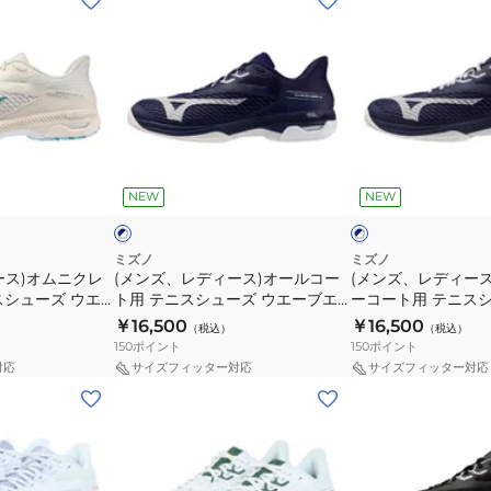
ン
ン
ズ、
ズ、
レ
レ
デ
デ
ィ
ィ
ー
ー
ネ
ネ
ス)
ス)
イ
イ
ー
NEW
NEW
ビ
ビ
オ
オ
ー
ー
ム
×
ホ
ル
ニ
ミズノ
ミズノ
ワ
ース)オムニクレ
(メンズ、レディース)オールコー
(メンズ、レディー
コ
ク
イ
スシューズ ウエ
ト用 テニスシューズ ウエーブエ
ーコート用 テニスシ
ー
レ
ト
ワイド OC
クシード6 スーパーワイド AC
ーブエクシード6 SW
￥16,500
￥16,500
（税込）
（税込）
ト
ー
61GA251614
61GB251414
150
ポイント
150
ポイント
用
コ
対応
サイズフィッター対応
サイズフィッター対応
テ
ー
(メ
(メ
ニ
ト
ン
ン
ス
用
ズ、
ズ、
シ
テ
レ
レ