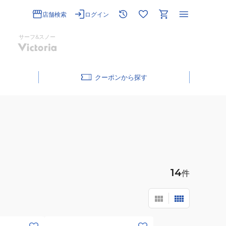
店舗検索
ログイン
サーフ&スノー
クーポン
14
件
(メ