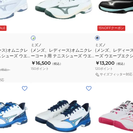
ュ
ニ
デ
デ
ー
ス
ィ
ィ
ズ
シ
ー
ー
ホ
ブ
ウ
ュ
ス)
ス)
ワ
ラ
ALE
15%OFFクーポン
イ
ッ
イ
エ
ー
オ
テ
ク
ト
ー
ズ
ム
ニ
×
×
ブ
ウ
ブ
ピ
ニ
ス
ミズノ
ミズノ
ル
ン
ース)オムニクレ
エ
(メンズ、レディース)オムニクレ
エ
(メンズ、レディー
ク
シ
ー
ク
スシューズ ウエ
ーコート用 テニスシューズ ウエ
ーズ ウエーブエク
ク
ー
レ
ュ
トWIDE OC
ーブエクシード6 SW OC
SW OC 61GB2519
￥16,500
￥13,200
シ
（税込）
ブ
（税込）
ー
ー
61GB251435
150
ポイント
120
ポイント
（税込）
ー
エ
コ
ズ
サイズフィッター対応
ド
ク
ー
ウ
対応
6
シ
(メ
(レ
ト
エ
ス
ー
ン
デ
用
ー
ー
ド
ズ、
ィ
テ
ブ
パ
6
レ
ー
ニ
エ
ー
SW
デ
ス)
ス
ク
ワ
OC
ィ
オ
シ
シ
イ
61GB251414
ー
ー
ュ
ー
ホ
ホ