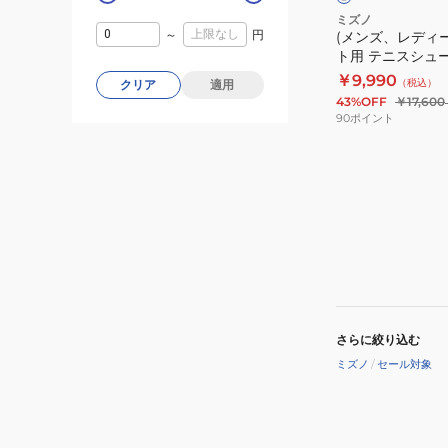
シ
ゴ
ル
ー
ミズノ
ル
ー
～
円
(メンズ、レディ
コ
ズ
バ
ル
ト用 テニスシュ
ー
ウ
ー
ド
クシード ツアー 5
￥9,990
（税込）
クリア
適用
ト
エ
61GA227038
43%OFF
￥17,600
用
ー
90
ポイント
テ
ブ
ニ
エ
ス
ク
シ
シ
ュ
ー
ー
ド
ズ
5
ウ
WIDE
エ
OC
さらに絞り込む
ー
61GB231329
ミズノ
/
セール対象
ブ
エ
ク
シ