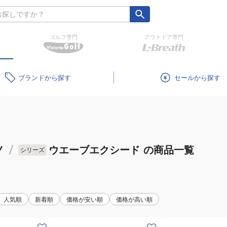
ゴルフ専門
アウトドア専門
ブランド
セール
ノ
/
ウエーブエクシード
の商品一覧
シリーズ
人気順
新着順
価格が安い順
価格が高い順
(メ
(メ