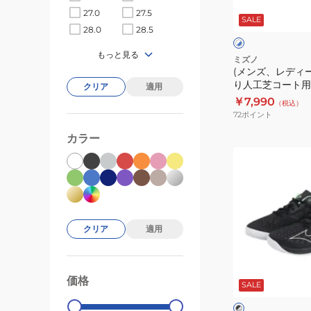
OC
ス)
ー
ワ
27.0
27.5
SALE
イ
61GB251303
ク
ズ
28.0
28.5
ト
ト
レ
ウ
×
×
もっと見る
ブ
ブ
ー/
エ
ミズノ
ル
ル
(メンズ、レディー
砂
ー
ー
ー
り人工芝コート用
クリア
適用
入
ブ
ウエーブエクシード
￥7,990
（税込）
り
エ
61GB231329
72
ポイント
人
ク
カラー
工
シ
(メ
芝
ー
ン
コ
ド
ズ、
ー
コ
レ
ト
ー
デ
用
ト
クリア
適用
ィ
テ
WIDE
ー
ニ
OC
ブ
ス)
ス
ラ
61GB251822
価格
99000
0
SALE
ッ
オ
シ
ク
ク
ー
ュ
×
×