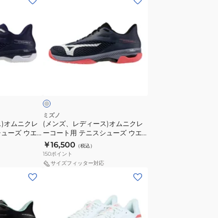
ン
ズ、
レ
デ
ィ
ー
グ
ス)
レ
オ
ム
ニ
ミズノ
ス)オムニクレ
(メンズ、レディース)オムニクレ
ク
ューズ ウエ
ーコート用 テニスシューズ ウエ
レ
 OC
ーブエクシード6 OC
￥16,500
（税込）
ー
61GB251205
150
ポイント
コ
サイズフィッター対応
ー
(メ
ト
ン
用
ズ、
テ
レ