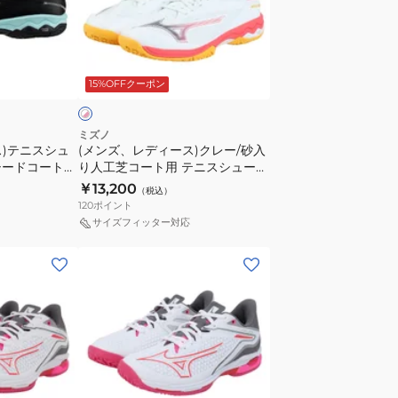
ニ
デ
ス
ィ
シ
ー
ホ
ュ
ス)
ワ
15%OFFクーポン
ー
ク
ズ
レ
ウ
ー/
ミズノ
ス)テニスシュ
エ
(メンズ、レディース)クレー/砂入
砂
シードコート
り人工芝コート用 テニスシューズ
ー
入
09
ウエーブエクシードコート WIDE
￥13,200
ブ
（税込）
り
OC 61GB251860
120
ポイント
エ
人
サイズフィッター対応
ク
工
シ
(レ
芝
ー
デ
コ
ド
ィ
ー
6
ー
ト
OC
ス)
用
61GB251205
オ
テ
ム
ニ
ホ