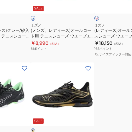
ド
ス)
ル
ー
ド
ワ
ワ
SALE
イ
イ
イ
AC
オ
コ
ズ
コ
ト
ト
61GA251614
ー
ー
ウ
ー
×
×
ピ
ピ
ル
ト
エ
ト
ミズノ
ミズノ
ン
ン
ス)クレー/砂入
(メンズ、レディース)オールコー
(レディース)オール
コ
用
ー
SW
ク
ク
 テニスシューズ
ト用 テニスシューズ ウエーブエ
スシューズ ウエー
ー
テ
ブ
OC
5 WIDE OC
クシード5 WIDE AC
アー 6 AC 61GA247
￥8,990
￥18,150
（税込）
（税込）
ト
ニ
エ
61GB251909
61GA231529
81
ポイント
165
ポイント
用
ス
ク
サイズフィッター対応
テ
シ
シ
(メ
ニ
ュ
ー
ン
ス
ー
ド
ズ、
シ
ズ
6
レ
ュ
ウ
SW
デ
ー
エ
OC
ィ
ズ
ー
61GB251435
ー
ウ
ブ
ブ
ス)
エ
エ
ラ
SALE
ッ
オ
ー
ク
ー
ブ
シ