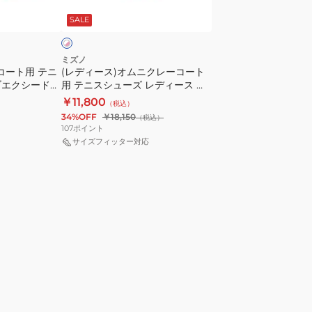
ニ
ス
ワ
SALE
ク
シ
レ
ュ
ー
ー
ミズノ
コート用 テニ
(レディース)オムニクレーコート
コ
ズ
ブエクシードツ
用 テニスシューズ レディース ウ
ー
ウ
158
エーブエクシードツアー 6 OC
￥11,800
（税込）
ト
エ
61GB247358
34%OFF
￥18,150
（税込）
用
ー
107
ポイント
テ
ブ
サイズフィッター対応
ニ
エ
ス
ク
シ
シ
ュ
ー
ー
ド
ズ
コ
レ
ー
デ
ト
ィ
WIDE
ー
OC