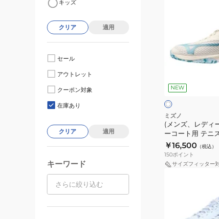
キッズ
ン
ズ、
クリア
適用
レ
デ
ィ
セール
ー
オ
アウトレット
ス)
フ
NEW
ホ
オ
クーポン対象
ワ
ー
ム
イ
×
在庫あり
ト
ホ
ニ
ミズノ
ワ
(メンズ、レディ
ク
イ
クリア
適用
ーコート用 テニ
レ
ト
ーブエクシード6 
￥16,500
（税込）
ー
61GB251303
150
ポイント
コ
キーワード
サイズフィッター
ー
(メ
ト
ン
用
ズ、
テ
レ