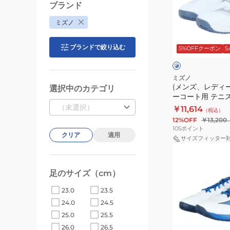
ニ
デ
ブランド
ス
ィ
ミズノ
シ
ー
グ
ュ
ス)
レ
ブランドで絞り込む
5%OFFクーポン
S
ー
ー
オ
×
ト
ズ
ム
ブ
×
ウ
ル
グ
ニ
ミズノ
ー
リ
エ
(メンズ、レディ
選択中のカテゴリ
ク
ー
ーコート用 テニ
ー
レ
ン
ーブエクシードコー
（未選択）
￥11,614
ブ
（税込）
ー
61GB251822
12%OFF
￥13,200
エ
コ
105
ポイント
クリア
適用
ク
ー
サイズフィッター
シ
(メ
ト
ー
ン
用
足のサイズ（cm）
ド
ズ、
テ
6
レ
ニ
23.0
23.5
ワ
デ
ス
24.0
24.5
イ
ィ
シ
25.0
25.5
ド
ー
ュ
26.0
26.5
ホ