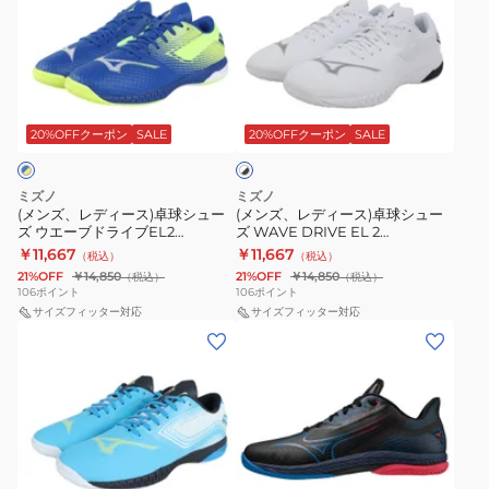
ズ、
ズ、
レ
レ
デ
デ
ィ
ィ
ホ
ー
ー
ワ
ス)
ス)
20%OFFクーポン
SALE
20%OFFクーポン
SALE
イ
ト
卓
卓
×
球
球
ブ
ミズノ
ミズノ
シ
シ
ラ
(メンズ、レディース)卓球シュー
(メンズ、レディース)卓球シュー
ッ
ズ ウエーブドライブEL2
ズ WAVE DRIVE EL 2
ュ
ュ
ク
81GA250112
81GA250101
￥11,667
￥11,667
（税込）
（税込）
ー
ー
21%OFF
￥14,850
21%OFF
￥14,850
（税込）
（税込）
ズ
ズ
106
ポイント
106
ポイント
ウ
サイズフィッター対応
WAVE
サイズフィッター対応
(メ
(メ
エ
DRIVE
ン
ン
ー
EL
ズ、
ズ、
ブ
2
レ
レ
ド
81GA250101
デ
デ
ラ
ィ
ィ
イ
ブ