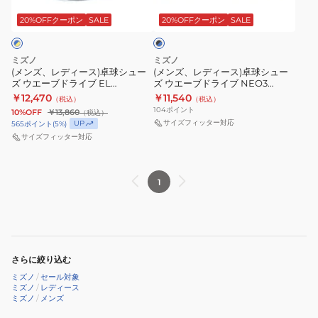
ー
ー
ブ
ラ
ス)
ス)
20%OFFクーポン
SALE
20%OFFクーポン
SALE
ッ
EL2
ク
卓
卓
81GA250112
×
球
球
ブ
ミズノ
ミズノ
シ
シ
ル
(メンズ、レディース)卓球シュー
(メンズ、レディース)卓球シュー
ー
ズ ウエーブドライブ EL
ズ ウエーブドライブ NEO3
ュ
ュ
81GA200142
81GA220021
￥12,470
￥11,540
（税込）
（税込）
ー
ー
104
ポイント
10%OFF
￥13,860
（税込）
ズ
ズ
サイズフィッター対応
UP
565
ポイント
(
5
%)
ウ
ウ
サイズフィッター対応
エ
エ
ー
ー
1
ブ
ブ
ド
ド
ラ
ラ
イ
イ
ブ
ブ
さらに絞り込む
EL
NEO3
ミズノ
/
セール対象
ミズノ
/
レディース
81GA200142
81GA220021
ミズノ
/
メンズ