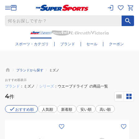
さらに絞り込む
スポーツ・カテゴリ
ブランド
セール
クーポン
ブランドから探す
ミズノ
おすすめ
順表示
ブランド
ミズノ
/
シリーズ
ウエーブドライブ
の商品一覧
4
件
おすすめ順
人気順
新着順
安い順
高い順
(メ
(メ
ン
ン