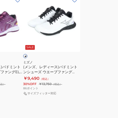
ン
ズ、
レ
デ
ィ
ー
ホ
ス)
ワ
SALE
バ
ド
ミ
ミズノ
ス)バドミント
(メンズ、レディース)バドミント
ン
ファングEL2
ンシューズ ウエーブファング
ト
WAVE FANG EL2 71GA242302
￥9,490
（税込）
ン
30%OFF
￥13,750
税込）
（税込）
シ
86
ポイント
ュ
サイズフィッター対応
ー
ズ
ウ