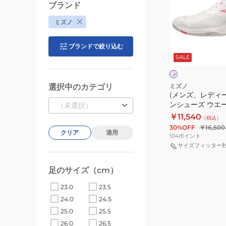
エ
ブランド
デ
ー
ミズノ
ィ
ブ
ー
フ
ホ
ブランドで絞り込む
ス)
ァ
ワ
SALE
イ
バ
ン
ト
ト
ド
グ
×
×
ピ
ブ
ミ
2
選択中のカテゴリ
ミズノ
ン
ラ
(メンズ、レディ
ン
FIT
ク
ッ
ンシューズ ウエー
（未選択）
ト
71GA231245
ク
FIT 71GA231222
￥11,540
（税込）
ン
30%OFF
￥16,500
シ
クリア
適用
104
ポイント
ュ
サイズフィッター
ー
ズ
足のサイズ（cm）
ウ
23.0
23.5
エ
24.0
24.5
ー
25.0
25.5
ブ
26.0
26.5