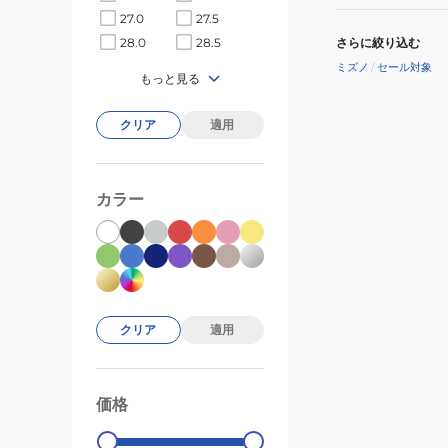
フ
27.0
27.5
ァ
さらに絞り込む
28.0
28.5
ン
ミズノ
/
セール対象
グ
もっと見る
2
クリア
適用
FIT
71GA231222
カラー
クリア
適用
価格
99000
0