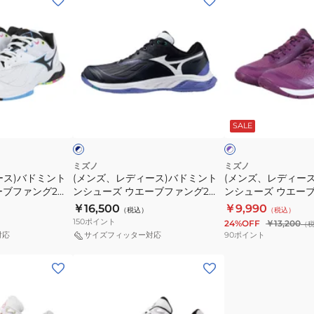
ン
ン
ズ、
ズ、
レ
レ
デ
デ
ィ
ィ
ー
ー
ネ
パ
ス)
ス)
イ
ー
SALE
ビ
プ
イ
バ
バ
ル
ト
ド
ド
×
×
ホ
ブ
ミ
ミ
ミズノ
ミズノ
ワ
ラ
ース)バドミント
(メンズ、レディース)バドミント
(メンズ、レディー
ン
ン
イ
ッ
ーブファング2
ンシューズ ウエーブファング2
ンシューズ ウエーブ
ト
ト
ト
ク
71GA231346
71GA242303
￥16,500
￥9,990
（税込）
（税込）
ン
ン
150
ポイント
24%OFF
￥13,200
（
シ
シ
90
ポイント
対応
サイズフィッター対応
ュ
ュ
(メ
ー
ー
ン
ズ
ズ
ズ、
ウ
ウ
レ