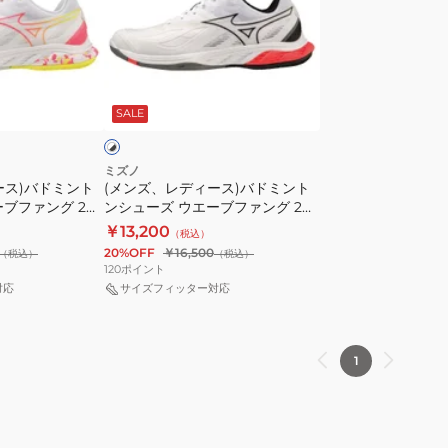
エ
エ
デ
ー
ー
ィ
ブ
ブ
ー
フ
フ
ホ
ス)
ァ
ァ
ワ
SALE
イ
バ
ン
ン
ド
グ
グ
ミ
2
EL2
ミズノ
ース)バドミント
(メンズ、レディース)バドミント
ン
71GA231346
71GA242303
ブファング 2
ンシューズ ウエーブファング 2
ト
71GA231321
￥13,200
（税込）
ン
20%OFF
￥16,500
（税込）
（税込）
シ
120
ポイント
ュ
対応
サイズフィッター対応
ー
ズ
ウ
1
エ
ー
ブ