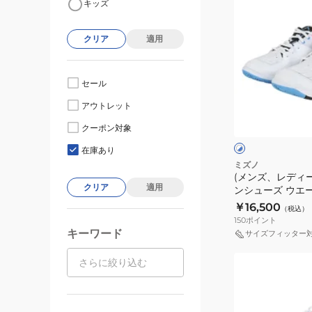
キッズ
ン
ズ、
クリア
適用
レ
デ
ィ
セール
ー
ホ
アウトレット
ス)
ワ
イ
バ
クーポン対象
ト
ー
ド
×
×
在庫あり
ブ
ホ
ミ
ミズノ
ル
ワ
(メンズ、レディ
ン
ー
イ
クリア
適用
ンシューズ ウエ
ト
ト
FIT 71GA231245
￥16,500
（税込）
ン
150
ポイント
シ
キーワード
サイズフィッター
ュ
(メ
ー
ン
ズ
ズ、
ウ
レ