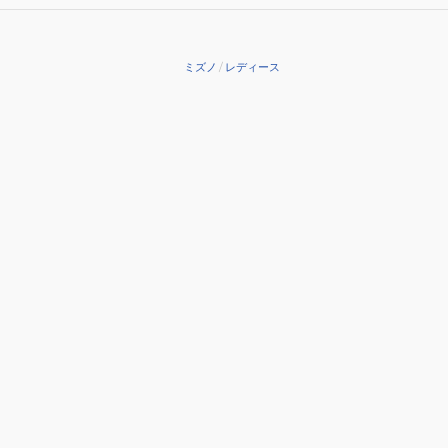
フ
ァ
ン
ミズノ
/
レディース
グ
2
71GA231321