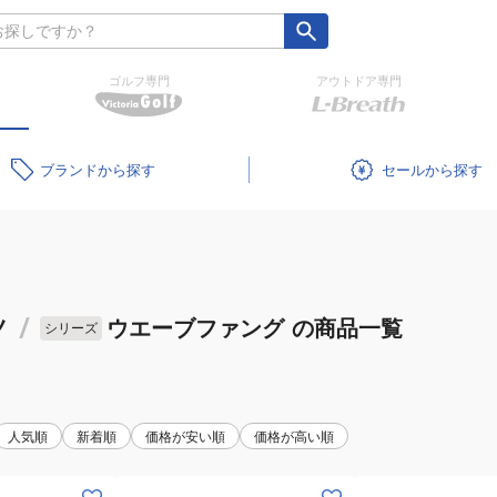
ゴルフ専門
アウトドア専門
ブランド
セール
ノ
/
ウエーブファング
の商品一覧
シリーズ
人気順
新着順
価格が安い順
価格が高い順
(メ
(メ