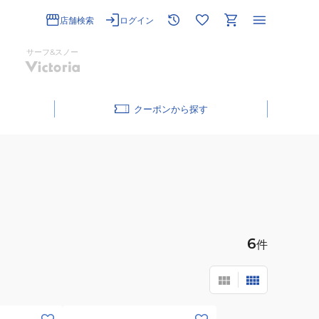
店舗検索
ログイン
サーフ&スノー
クーポン
6
件
(メ