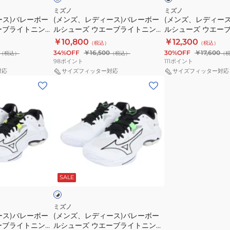
ニ
ニ
ブ
ー
ー
ミズノ
ミズノ
ラ
ン
ン
ース)バレーボー
(メンズ、レディース)バレーボー
(メンズ、レディー
ボ
ボ
ッ
ーブライトニング
ルシューズ ウエーブライトニング
ルシューズ ウエー
グ
グ
ー
ー
ク
TNING
Z8 WIDE WAVE LIGHTNING
Z8 MID V1GA2405
￥10,800
￥12,300
エ
エ
（税込）
（税込）
ル
ル
V1GA240158
34%OFF
￥16,500
30%OFF
￥17,600
（税込）
（税込）
（
リ
リ
シ
シ
98
ポイント
111
ポイント
ー
ー
ュ
ュ
対応
サイズフィッター対応
サイズフィッター対応
ト
ト
(メ
ー
ー
MID
V1GA260054
ン
ズ
ズ
V1GA260552
ズ、
ウ
ウ
レ
エ
エ
デ
ー
ー
ィ
ブ
ブ
ー
ラ
ラ
ホ
ス)
イ
イ
ワ
SALE
イ
バ
ト
ト
レ
ニ
ニ
ー
ン
ン
ミズノ
ース)バレーボー
(メンズ、レディース)バレーボー
ボ
グ
グ
ーブライトニング
ルシューズ ウエーブライトニング
ー