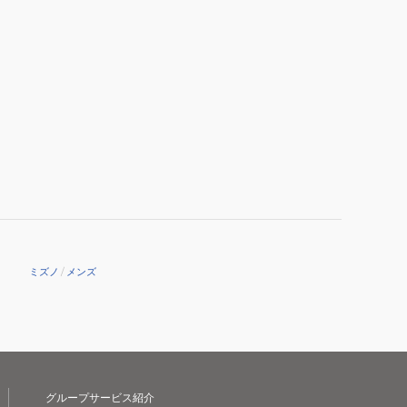
Z8
MID
V1GA240551
ミズノ
/
メンズ
グループサービス紹介