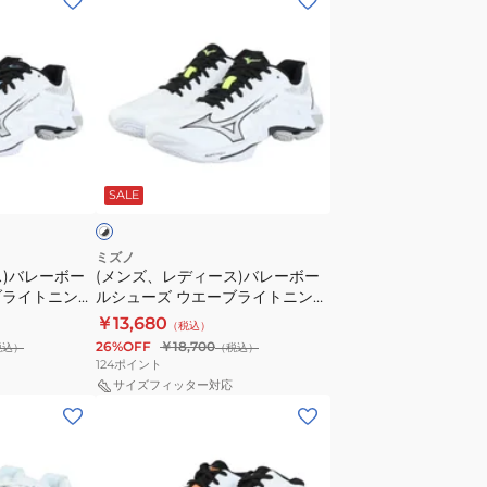
ン
ズ、
レ
デ
ィ
ー
ホ
ス)
ワ
SALE
バ
レ
ー
ミズノ
ス)バレーボー
(メンズ、レディース)バレーボー
ボ
ブライトニング
ルシューズ ウエーブライトニング
ー
A260151
エリート V1GA260051
￥13,680
（税込）
ル
26%OFF
￥18,700
税込）
（税込）
シ
124
ポイント
ュ
サイズフィッター対応
(メ
ー
ン
ズ
ズ、
ウ
レ