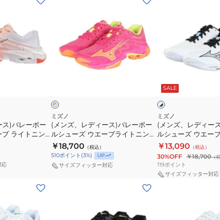
ン
ン
ズ、
ズ、
レ
レ
デ
デ
ィ
ィ
ー
ー
ピ
ホ
ス)
ス)
ン
ワ
SALE
ク
イ
イ
バ
バ
ト
ト
レ
レ
×
×
ブ
ブ
ー
ー
ミズノ
ミズノ
ラ
ラ
ース)バレーボー
(メンズ、レディース)バレーボー
(メンズ、レディー
ボ
ボ
ッ
ッ
ーブ ライトニン
ルシューズ ウエーブライトニング
ルシューズ ウエー
ー
ー
ク
ク
260080
エリート V1GA260042
エリート WIDE V1G
￥18,700
￥13,090
（税込）
（税込）
ル
ル
510
ポイント
(
3
%)
UP
30%OFF
￥18,700
（
シ
シ
119
ポイント
対応
サイズフィッター対応
ュ
ュ
サイズフィッター対応
(メ
(メ
ー
ー
ン
ン
ズ
ズ
ズ、
ズ、
ウ
ウ
レ
レ