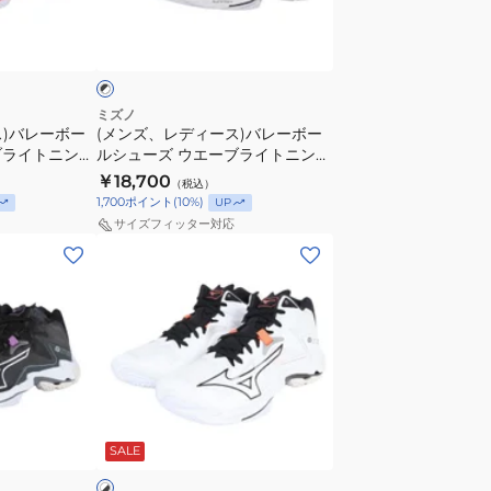
ー
ラ
ブ
ス)
イ
ラ
バ
ト
レ
ニ
ー
ン
ミズノ
ス)バレーボー
(メンズ、レディース)バレーボー
ボ
グ
ブライトニング
ルシューズ ウエーブライトニング
ー
エ
054
エリート WIDE V1GA260152
￥18,700
（税込）
ル
リ
1,700
ポイント
(
10
%)
UP
シ
ー
サイズフィッター対応
ュ
ト
(メ
ー
MID
ン
ズ
V1GA260551
ズ、
ウ
レ
エ
デ
ー
ィ
ブ
ー
ホ
ラ
ス)
ワ
イ
SALE
バ
ト
レ