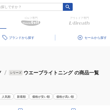
ゴルフ専門
アウトドア専門
ブランド
セール
ノ
/
ウエーブライトニング
の商品一覧
シリーズ
人気順
新着順
価格が安い順
価格が高い順
(メ
(メ