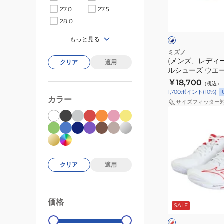
ー
ラ
ホ
27.0
27.5
ス)
イ
ワ
28.0
イ
バ
ト
ト
ク
レ
ニ
もっと見る
×
×
ネ
ホ
ー
ン
ミズノ
イ
ワ
(メンズ、レディ
ボ
クリア
適用
グ
ビ
イ
ルシューズ ウエ
ー
エ
ー
ト
エリート V1GA26
￥18,700
（税込）
ル
リ
1,700
ポイント
(
10
%)
シ
カラー
ー
サイズフィッター
ュ
ト
(メ
ー
V1GA260039
ン
ズ
ズ、
ウ
レ
エ
デ
クリア
適用
ー
ィ
ブ
ー
ホ
ラ
ス)
ワ
価格
99000
0
イ
SALE
イ
バ
ト
ク
ト
レ
×
×