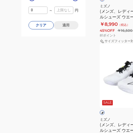
ニ
レ
シ
ー
ミズノ
ッ
ル
～
円
ン
(メンズ、レディ
ボ
ド
バ
ルシューズ ウエ
グ
ー
ー
Z8 WAVE LIGH
￥8,990
エ
（税込）
クリア
適用
ル
V1GA240060
45%OFF
￥16,500
リ
シ
81
ポイント
ー
ュ
サイズフィッター
ト
(メ
ー
V1GA260055
ン
ズ
ズ、
ウ
レ
エ
デ
ー
ィ
ブ
ー
ラ
ホ
ス)
イ
ワ
SALE
イ
バ
ト
ト
ト
レ
ニ
×
×
ブ
ブ
ー
ン
ミズノ
ラ
ラ
(メンズ、レディ
ボ
グ
ッ
ッ
ルシューズ ウエ
ー