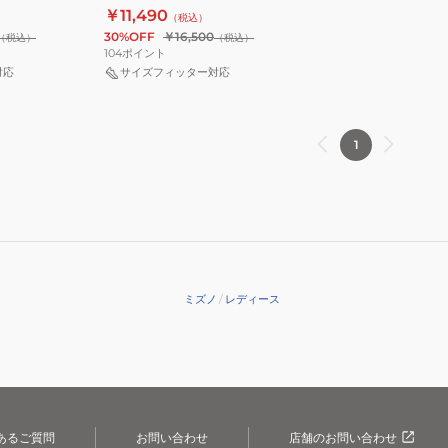
Z8
Z8
Z8 WIDE V1GA240157
￥11,490
（税込）
ル
WIDE
MID
30%OFF
￥16,500
（税込）
（税込）
シ
WAVE
V1GA240552
104
ポイント
ュ
LIGHTNING
対応
サイズフィッター対応
ー
V1GA240158
ズ
ウ
1
エ
ー
ブ
ラ
イ
ト
ミズノ
/
レディース
ニ
ン
グ
Z8
WIDE
V1GA240157
あるご質問
お問い合わせ
店舗のお問い合わせ