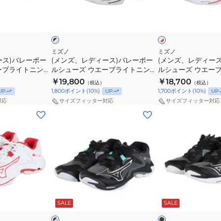
ー
ー
ラ
ラ
ブ
ホ
ス)
ス)
イ
イ
ラ
ワ
ッ
イ
ッ
バ
バ
ト
ト
ト
ク
レ
レ
ニ
ニ
×
×
レ
ホ
ー
ー
ン
ン
ミズノ
ミズノ
ッ
ワ
ース)バレーボー
(メンズ、レディース)バレーボー
(メンズ、レディー
ボ
ボ
グ
グ
ド
イ
ーブライトニング
ルシューズ ウエーブライトニング
ルシューズ ウエー
ー
ー
エ
エ
ト
0055
エリート MID V1GA260552
エリート V1GA260
￥19,800
￥18,700
（税込）
（税込）
ル
ル
リ
リ
1,800
ポイント
(
10
%)
1,700
ポイント
(
10
%)
UP
UP
UP
シ
シ
ー
ー
対応
サイズフィッター対応
サイズフィッター対応
ュ
ュ
ト
ト
(メ
(メ
ー
ー
V1GA260052
V1GA260056
ン
ン
ズ
ズ
ズ、
ズ、
ウ
ウ
レ
レ
エ
エ
デ
デ
ー
ー
ィ
ィ
ブ
ブ
ー
ー
ブ
ブ
ラ
ラ
ス)
ス)
ラ
ラ
ッ
イ
イ
SALE
SALE
ッ
イ
バ
バ
ク
ト
ト
ト
レ
レ
×