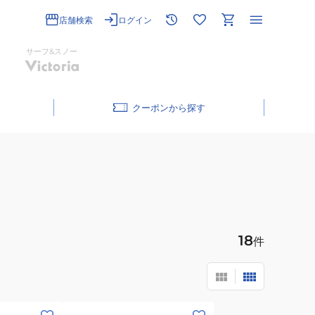
店舗検索
ログイン
サーフ&スノー
クーポン
18
件
(メ