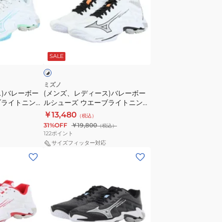
エ
デ
ー
ィ
ブ
ー
ラ
ホ
ス)
イ
ワ
SALE
バ
ト
レ
ニ
ー
ン
ミズノ
ス)バレーボー
(メンズ、レディース)バレーボー
ボ
グ
ブライトニング
ルシューズ ウエーブライトニング
ー
エ
056
エリート MID V1GA260551
￥13,480
（税込）
ル
リ
31%OFF
￥19,800
（税込）
シ
ー
122
ポイント
ュ
ト
サイズフィッター対応
(メ
ー
V1GA260051
ン
ズ
ズ、
ウ
レ
エ
デ
ー
ィ
ブ