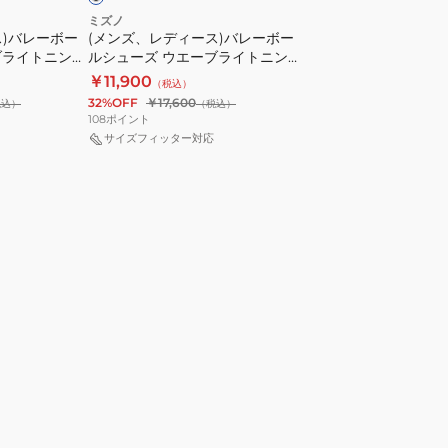
ニ
ー
ミズノ
ン
ス)バレーボー
(メンズ、レディース)バレーボー
ボ
ブライトニング
ルシューズ ウエーブライトニング
グ
ー
52
Z8 MID V1GA240551
￥11,900
エ
（税込）
ル
32%OFF
￥17,600
税込）
（税込）
リ
シ
108
ポイント
ー
ュ
サイズフィッター対応
ト
ー
WIDE
ズ
V1GA260152
ウ
エ
ー
ブ
ラ
イ
ト
ニ
ン
グ