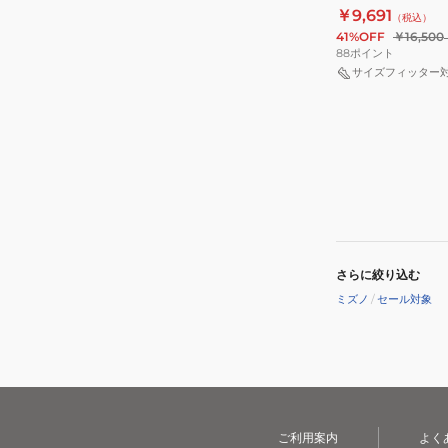
Z8
ク
ク
Z8 V1GA240051
￥9,691
（税込）
ル
WAVE
41%OFF
￥16,500
シ
LIGHTNING
88
ポイント
ュ
V1GA240060
サイズフィッター
ー
ズ
ウ
エ
ー
ブ
ラ
イ
さらに絞り込む
ト
ミズノ
/
セール対象
ニ
ン
グ
Z8
V1GA240051
ご利用案内
よく