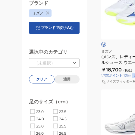
エ
ブランド
デ
ー
ミズノ
ィ
ブ
ー
ラ
ホ
ブランドで絞り込む
ス)
イ
ワ
イ
バ
ト
ト
ク
レ
ニ
×
×
ブ
ホ
ー
ン
選択中のカテゴリ
ミズノ
ル
ワ
(メンズ、レディ
ボ
グ
ー
イ
ルシューズ ウエ
（未選択）
ー
エ
ト
エリート V1GA26
￥18,700
（税込）
ル
リ
1,700
ポイント
(
10
%)
シ
クリア
適用
ー
サイズフィッター
ュ
ト
(メ
ー
V1GA260080
ン
ズ
足のサイズ（cm）
ズ、
ウ
23.0
23.5
レ
エ
24.0
24.5
デ
ー
25.0
25.5
ィ
ブ
26.0
26.5