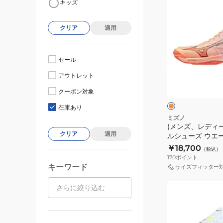
キッズ
ン
ズ、
クリア
適用
レ
デ
ィ
セール
ー
オ
アウトレット
ス)
レ
ン
バ
クーポン対象
ジ
×
レ
イ
在庫あり
エ
ー
ミズノ
ロ
(メンズ、レディ
ボ
ー
クリア
適用
ルシューズ ウエ
ー
グエリート V1GA
￥18,700
（税込）
ル
170
ポイント
シ
キーワード
サイズフィッター
ュ
(メ
ー
ン
ズ
ズ、
ウ
レ