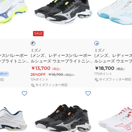
エ
エ
デ
デ
ー
ー
ィ
ィ
ブ
ブ
ー
ー
ラ
ラ
ブ
ホ
ス)
ス)
イ
イ
ラ
ワ
SALE
ッ
イ
イ
バ
バ
ト
ト
ト
ト
レ
レ
ニ
ニ
×
×
ブ
ブ
ー
ー
ン
ン
ミズノ
ミズノ
ル
ラ
ース)バレーボー
(メンズ、レディース)バレーボー
(メンズ、レディー
ボ
ボ
グ
グ
ー
ッ
ーブライトニング
ルシューズ ウエーブライトニング
ルシューズ ウエー
ー
ー
エ
エ
ク
0039
エリート V1GA260052
エリート V1GA260
￥13,700
￥18,700
（税込）
（税込）
ル
ル
リ
リ
170
ポイント
UP
26%OFF
￥18,700
（税込）
シ
シ
ー
ー
124
ポイント
サイズフィッター対応
対応
ュ
ュ
ト
ト
サイズフィッター対応
(メ
(メ
ー
ー
V1GA260042
WIDE
ン
ン
ズ
ズ
V1GA260151
ズ、
ズ、
ウ
ウ
レ
レ
エ
エ
デ
デ
ー
ー
ィ
ィ
ブ
ブ