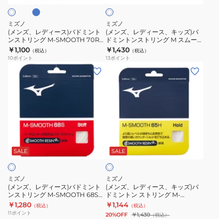
66H
ム
ト
バ
キ
レ
ー
ド
ッ
ミズノ
ミズノ
ッ
ス
ミ
ズ)
(メンズ、レディース)バドミント
(メンズ、レディース、キッズ)バ
ド
70R
ンストリング M-SMOOTH 70R
ドミントンストリング M スムース
ン
バ
73JGA660
66H 73JGA31001
￥1,100
￥1,430
73JGA31062
73JGA66045
（税込）
（税込）
ト
ド
10
ポイント
13
ポイント
ン
ミ
(メ
(メ
ス
ン
ン
ン
ト
ト
ズ、
ズ、
リ
ン
レ
レ
ン
ス
デ
デ
グ
ト
ィ
ィ
ホ
M-
リ
ー
ー
ワ
SMOOTH
ン
ス)
ス、
SALE
SALE
イ
70R
グ
ト
バ
キ
73JGA660
M
ド
ッ
ミズノ
ミズノ
ス
ミ
ズ)
(メンズ、レディース)バドミント
(メンズ、レディース、キッズ)バ
ム
ンストリング M-SMOOTH 68S
ドミントン ストリング M-
ン
バ
73JGA25001
SMOOTH 65H 73JGA93001
￥1,280
￥1,144
ー
（税込）
（税込）
ト
ド
11
ポイント
20%OFF
￥1,430
（税込）
ス