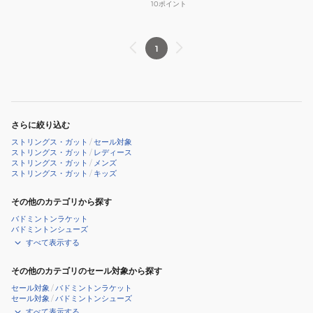
ン
ミ
10
ポイント
66H
ス
ン
73JGA31001
ト
ト
1
リ
ン
ン
ス
グ
ト
M-
リ
SMOOTH
ン
さらに絞り込む
68S
グ
ストリングス・ガット
/
セール対象
73JGA25001
M-
ストリングス・ガット
/
レディース
ストリングス・ガット
/
メンズ
SMOOTH
ストリングス・ガット
/
キッズ
65H
その他のカテゴリから探す
73JGA93001
バドミントンラケット
バドミントンシューズ
すべて表示する
その他のカテゴリのセール対象から探す
セール対象
/
バドミントンラケット
セール対象
/
バドミントンシューズ
すべて表示する