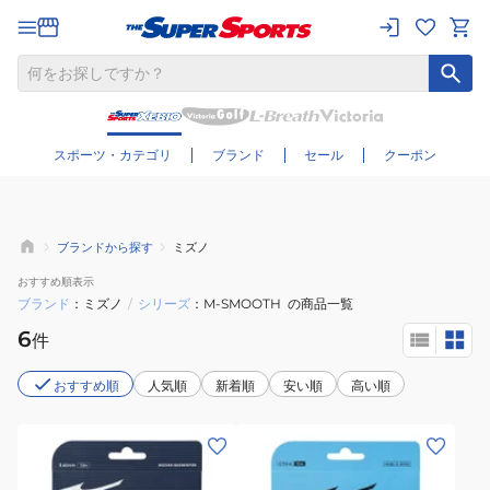
さらに絞り込む
スポーツ・カテゴリ
ブランド
セール
クーポン
ブランドから探す
ミズノ
おすすめ
順表示
ブランド
ミズノ
/
シリーズ
M-SMOOTH
の商品一覧
6
件
おすすめ順
人気順
新着順
安い順
高い順
(メ
(メ
ン
ン