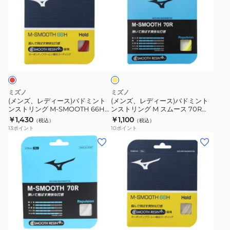
ズ、
ズ、
レ
レ
デ
デ
ィ
ィ
イ
ー
ー
エ
ス)
ス)
ロ
ー
バ
バ
ド
ド
ミズノ
ミズノ
ミ
ミ
(メンズ、レディース)バドミント
(メンズ、レディース)バドミント
ンストリング M-SMOOTH 66H
ンストリング M スムース 70R
ン
ン
レッド 73JGA31062
73JGA66045
￥1,430
￥1,100
（税込）
（税込）
ト
ト
13
ポイント
10
ポイント
ン
ン
(メ
(メ
ス
ス
ン
ン
ト
ト
ズ、
ズ、
リ
リ
レ
レ
ン
ン
デ
デ
グ
グ
ィ
ィ
ブ
ホ
M-
M
ー
ー
ワ
SMOOTH
ス
ス)
ス、
イ