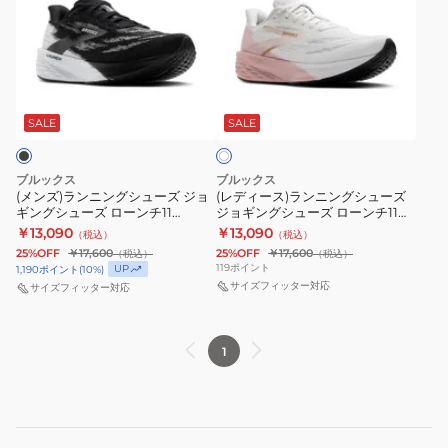
ズ)
ィ
ラ
ー
ン
ス)
ニ
ラ
ホ
ン
ン
ワ
グ
ニ
SALE
SALE
イ
ト
シ
ン
ュ
グ
ブルックス
ブルックス
ー
シ
(メンズ)ランニングシューズ ジョ
(レディース)ランニングシューズ
ギングシューズ ローンチ11
ジョギングシューズ ローンチ11
ズ
ュ
BRM4503 BLK/W
BRW4392 W/P
￥13,090
￥13,090
（税込）
（税込）
ジ
ー
25%OFF
￥17,600
25%OFF
￥17,600
（税込）
（税込）
ョ
ズ
119
ポイント
UP
1,190
ポイント
(
10
%)
ギ
ジ
サイズフィッター対応
サイズフィッター対応
ン
ョ
グ
ギ
1
シ
ン
ュ
グ
ー
シ
ズ
ュ