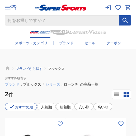
さらに絞り込む
スポーツ・カテゴリ
ブランド
セール
クーポン
ブランドから探す
ブルックス
おすすめ
順表示
ブランド
ブルックス
/
シリーズ
ローンチ
の商品一覧
2
件
おすすめ順
人気順
新着順
安い順
高い順
(メ
(レ
ン
デ