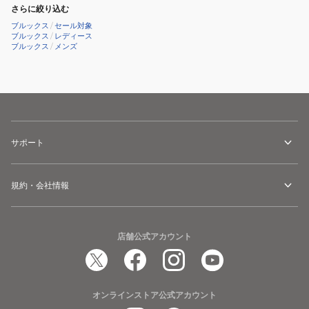
ロ
ー
さらに絞り込む
ー
ズ
ブルックス
/
セール対象
ブルックス
/
レディース
ン
ロ
ブルックス
/
メンズ
チ
ー
11
ン
BRM4503
チ
BLK/W
11
BRW4392
W/P
サポート
規約・会社情報
店舗公式アカウント
オンラインストア公式アカウント