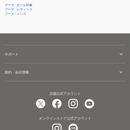
ス
シ
プーマ
/
セール対象
ポ
ュ
プーマ
/
レディース
プーマ
/
メンズ
ー
ス
ツ
ポ
379204
ー
ツ
309735
サポート
規約・会社情報
店舗公式アカウント
オンラインストア公式アカウント