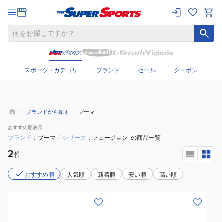
さらに絞り込む
スポーツ・カテゴリ
ブランド
セール
クーポン
ブランドから探す
プーマ
おすすめ
順表示
ブランド
プーマ
/
シリーズ
フュージョン
の商品一覧
2
件
おすすめ順
人気順
新着順
安い順
高い順
(メ
(レ
ン
デ