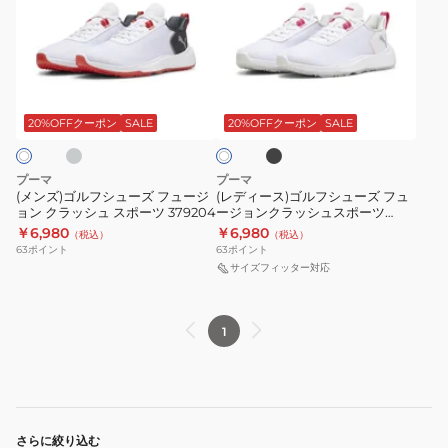
ズ)
ィ
ゴ
ー
ル
ス)
フ
ゴ
グ
ブ
ホ
シ
ル
ラ
ワ
ッ
ュ
フ
20%OFFクーポン
SALE
20%OFFクーポン
SALE
イ
ク
ト
ー
シ
ズ
ュ
プーマ
プーマ
フ
ー
(メンズ)ゴルフシューズ フュージ
(レディース)ゴルフシューズ フュ
ョン クラッシュ スポーツ 379204
ージョンクラッシュスポーツ
ュ
ズ
309735
￥6,980
￥6,980
（税込）
（税込）
ー
フ
63
ポイント
63
ポイント
ジ
ュ
サイズフィッター対応
ョ
ー
ン
ジ
1
ク
ョ
ラ
ン
ッ
ク
シ
ラ
ュ
ッ
さらに絞り込む