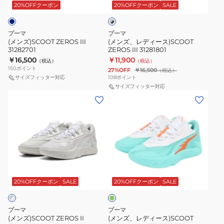
ス)SCOOT
20%OFFクーポン
20%OFFクーポン
SALE
ー
×
ZEROS
ブ
III
ラ
プーマ
プーマ
31281801
ッ
(メンズ)SCOOT ZEROS III
(メンズ、レディース)SCOOT
ク
31282701
ZEROS III 31281801
￥16,500
￥11,900
（税込）
（税込）
150
ポイント
27%OFF
￥16,500
（税込）
サイズフィッター対応
108
ポイント
サイズフィッター対応
(メ
(メ
ン
ン
ズ)SCOOT
ズ、
ZEROS
レ
II
デ
31222301
ィ
ミ
ー
ン
ス)SCOOT
ト
20%OFFクーポン
SALE
20%OFFクーポン
SALE
ZEROS
II
プーマ
プーマ
SHIFT
(メンズ)SCOOT ZEROS II
(メンズ、レディース)SCOOT