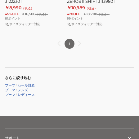
31222301
ZEROS II SHIFT 31139801
31139801
￥8,990
￥10,989
（税込）
（税込）
45%OFF
￥16,500
41%OFF
￥18,700
（税込）
（税込）
81
ポイント
99
ポイント
サイズフィッター対応
サイズフィッター対応
1
さらに絞り込む
プーマ
/
セール対象
プーマ
/
メンズ
プーマ
/
レディース
サポート