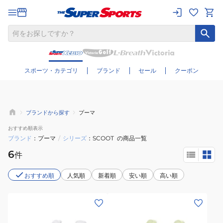
さらに絞り込む
スポーツ・カテゴリ
ブランド
セール
クーポン
ブランドから探す
プーマ
おすすめ
順表示
ブランド
プーマ
/
シリーズ
SCOOT
の商品一覧
6
件
おすすめ順
人気順
新着順
安い順
高い順
(メ
(メ
ン
ン