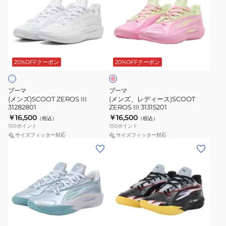
ズ)SCOOT
ズ、
ZEROS
レ
III
デ
31282801
ィ
ピ
ー
ン
ス)SCOOT
ク
20%OFFクーポン
20%OFFクーポン
ZEROS
III
プーマ
プーマ
31315201
(メンズ)SCOOT ZEROS III
(メンズ、レディース)SCOOT
31282801
ZEROS III 31315201
￥16,500
￥16,500
（税込）
（税込）
150
ポイント
150
ポイント
サイズフィッター対応
サイズフィッター対応
(メ
(メ
ン
ン
ズ)SCOOT
ズ、
ZEROS
レ
III
デ
31282701
ィ
グ
ー
レ