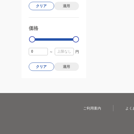
クリア
適用
価格
99000
0
～
円
クリア
適用
ご利用案内
よく