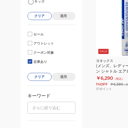
キッズ
クリア
適用
セール
アウトレット
SALE
クーポン対象
ヨネックス
在庫あり
(メンズ、レディ
ン シャトル エアロ
個入) AS-600 
クリア
適用
￥6,290
（税込）
1%OFF
￥6,380
（
57
ポイント
キーワード