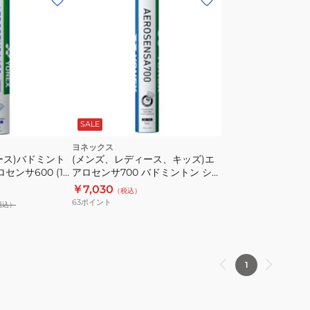
SALE
ヨネックス
ース)バドミント
(メンズ、レディース、キッズ)エ
センサ600 (12
アロセンサ700 バドミントン シャ
自主練
トル(12個入) AS-700 自主練
￥7,030
（税込）
63
ポイント
税込）
1