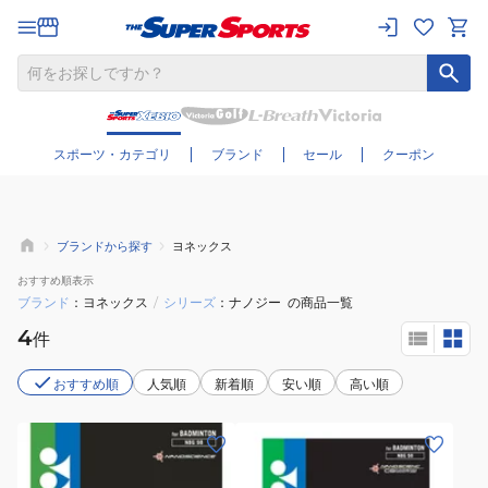
さらに絞り込む
スポーツ・カテゴリ
ブランド
セール
クーポン
ブランドから探す
ヨネックス
おすすめ
順表示
ブランド
ヨネックス
/
シリーズ
ナノジー
の商品一覧
4
件
おすすめ順
人気順
新着順
安い順
高い順
(メ
(メ
ン
ン