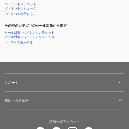
98
95(NANOGY
バドミントンラケット
バドミントンシューズ
NBG98-
95)
すべて表示する
528
NBG95
その他のカテゴリのセール対象から探す
セール対象
/
バドミントンラケット
セール対象
/
バドミントンシューズ
すべて表示する
サポート
規約・会社情報
店舗公式アカウント