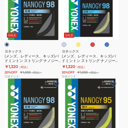
ズ、
ズ、
レ
レ
デ
デ
ィ
ィ
イ
レ
ブ
ラ
ー
ー
エ
ッ
ル
イ
ロ
ド
ー
ス、
ス、
ト
SALE
SALE
ー
グ
キ
キ
レ
ッ
ッ
ー
ヨネックス
ヨネックス
ズ)
ズ)
(メンズ、レディース、キッズ)バ
(メンズ、レディース、キッズ)バ
ドミントン ストリング ナノジー
ドミントン ストリング ナノジー
バ
バ
98(NANOGY 98) NBG98-101
98(NANOGY 98) NBG98
￥1,320
￥1,320
（税込）
（税込）
ド
ド
20%OFF
￥1,650
20%OFF
￥1,650
（税込）
（税込）
ミ
ミ
12
ポイント
12
ポイント
(メ
(メ
ン
ン
ン
ン
ト
ト
ズ、
ズ、
ン
ン
レ
レ
ス
ス
デ
デ
ト
ト
ィ
ィ
リ
リ
レ
エ
フ
ー
ー
ン
ン
ッ
メ
ラ