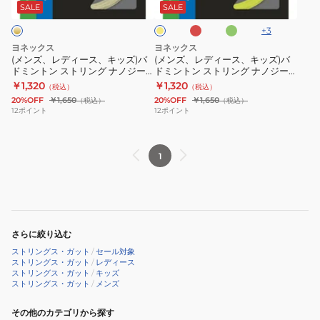
ド
グ
ス、
ス、
グ
グ
ッ
SALE
SALE
リ
シ
キ
キ
ナ
ナ
ー
+
3
ュ
ッ
ッ
ノ
ノ
ン
イ
ヨネックス
ヨネックス
エ
ズ)
ズ)
ジ
ジ
(メンズ、レディース、キッズ)バ
(メンズ、レディース、キッズ)バ
ロ
ドミントン ストリング ナノジー
ドミントン ストリング ナノジー
バ
バ
ー
ー
ー
98 NBG98-528
95(NANOGY 95) NBG95
￥1,320
￥1,320
（税込）
（税込）
ド
ド
98(NANOGY
98(NANOGY
20%OFF
￥1,650
20%OFF
￥1,650
（税込）
（税込）
ミ
ミ
98)
98)
12
ポイント
12
ポイント
ン
ン
NBG98-
NBG98
ト
ト
101
1
ン
ン
ス
ス
ト
ト
リ
リ
ン
ン
さらに絞り込む
グ
グ
ストリングス・ガット
/
セール対象
ナ
ナ
ストリングス・ガット
/
レディース
ストリングス・ガット
/
キッズ
ノ
ノ
ストリングス・ガット
/
メンズ
ジ
ジ
ー
その他のカテゴリから探す
ー