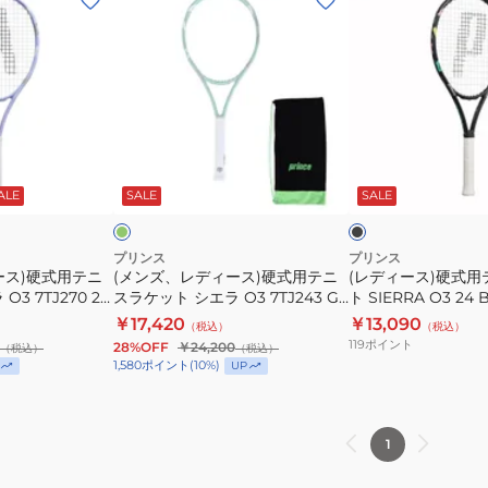
ン
デ
ズ、
ィ
レ
ー
デ
ス)
ィ
硬
ー
式
エ
ブ
ス)
用
メ
ラ
グ
ッ
ALE
SALE
SALE
ビ
硬
テ
ク
ー
式
ニ
×
ブ
用
ス
プリンス
プリンス
ル
ース)硬式用テニ
(メンズ、レディース)硬式用テニ
(レディース)硬式
テ
ラ
ー
3 7TJ270 26
スラケット シエラ O3 7TJ243 G
ト SIERRA O3 24 B
ニ
ケ
EMD
￥17,420
￥13,090
（税込）
（税込）
ス
ッ
119
ポイント
28%OFF
￥24,200
（税込）
（税込）
ラ
ト
1,580
ポイント
(
10
%)
UP
ケ
SIERRA
ッ
O3
ト
24
1
シ
BLK