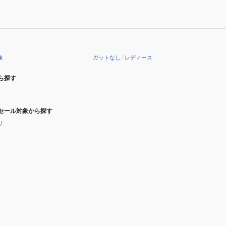
エ
7TJ220
ラ
O3
7TJ243
G
象
ガットなし
/
レディース
EMD
ら探す
セール対象から探す
り