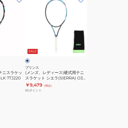
ン
ズ、
レ
デ
ィ
ー
ネ
ス)
イ
SALE
硬
式
用
プリンス
用テニスラケッ
(メンズ、レディース)硬式用テニ
テ
LK 7TJ220
スラケット シエラ(SIERRA) O3
ニ
NVY 7TJ169
￥9,479
（税込）
ス
86
ポイント
ラ
ケ
ッ
ト
シ