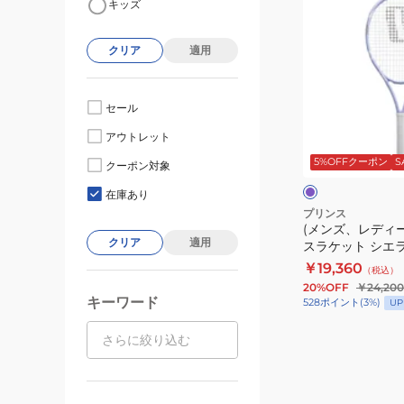
キッズ
ン
ズ、
クリア
適用
レ
デ
ィ
セール
ー
ラ
アウトレット
ス)
ベ
ン
5%OFFクーポン
S
硬
クーポン対象
ダ
リ
式
ー
ー
在庫あり
ン
用
プリンス
(メンズ、レディ
テ
クリア
適用
スラケット シエラ O
ニ
LAV
￥19,360
（税込）
ス
20%OFF
￥24,200
ラ
キーワード
528
ポイント
(
3
%)
UP
ケ
ッ
ト
シ