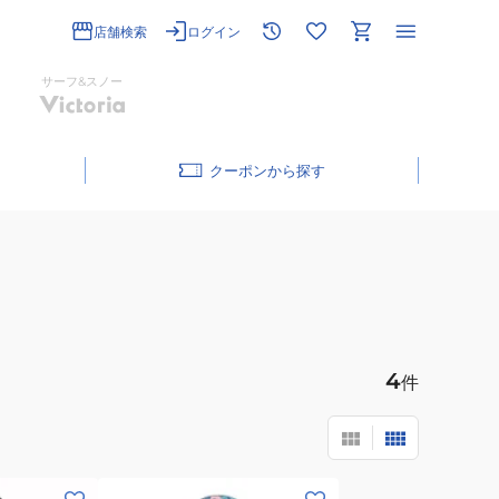
店舗検索
ログイン
サーフ&スノー
クーポン
4
件
(メ