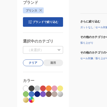
エ
ブランド
ラ
プリンス
O3
7TJ270
さらに絞り込む
ブランドで絞り込む
26
ガットなし
/
セール対
LAV
その他のカテゴリか
選択中のカテゴリ
張り上がり
（未選択）
その他のカテゴリの
セール対象
/
張り上が
クリア
適用
カラー