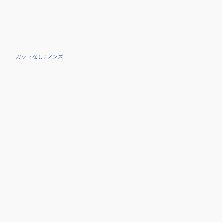
エ
ラ
(SIERRA)
O3
NVY
ガットなし
/
メンズ
7TJ169