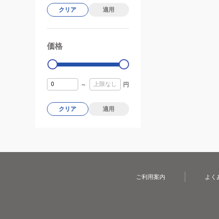
クリア
適用
価格
99000
0
～
円
クリア
適用
ご利用案内
よく