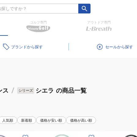
ゴルフ専門
アウトドア専門
ブランド
セール
ンス
/
シエラ
の商品一覧
シリーズ
人気順
新着順
価格が安い順
価格が高い順
(メ
(レ