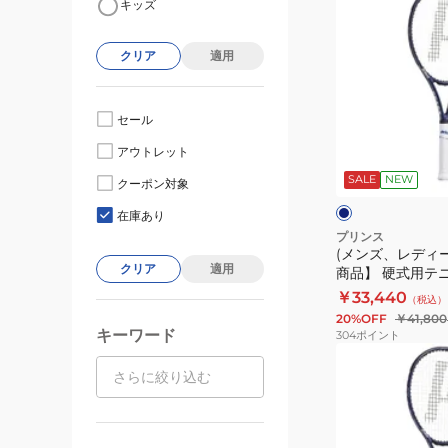
キッズ
ン
ズ、
クリア
適用
レ
デ
ィ
セール
ー
ネ
アウトレット
ス)
イ
ビ
SALE
NEW
【先
クーポン対象
ー
ー
行
在庫あり
予
プリンス
(メンズ、レディ
約
クリア
適用
商品】 硬式用テ
商
BEAST 100 300g
￥33,440
（税込）
品】
BEAST100 300 
20%OFF
￥41,800
硬
キーワード
304
ポイント
式
(メ
用
ン
テ
ズ、
ニ
レ