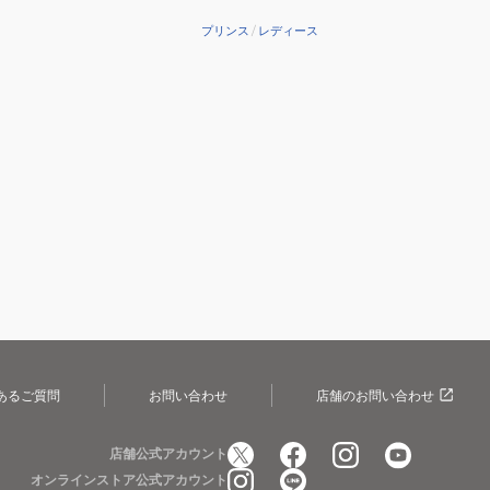
ト
ST
プリンス
/
レディース
BEAST
25
98
285g
7TJ279
BEAST98
285
27
あるご質問
お問い合わせ
店舗のお問い合わせ
店舗公式アカウント
オンラインストア公式アカウント