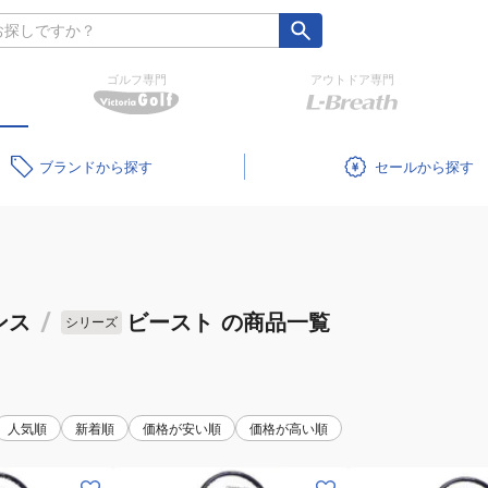
ゴルフ専門
アウトドア専門
ブランド
セール
ンス
/
ビースト
の商品一覧
シリーズ
人気順
新着順
価格が安い順
価格が高い順
(メ
(メ