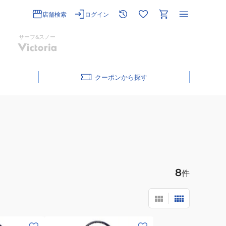
店舗検索
ログイン
サーフ&スノー
クーポン
8
件
(メ