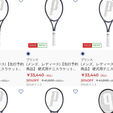
ン
ン
ズ、
ズ、
レ
レ
デ
デ
ィ
ィ
ー
ー
ネ
ネ
ス)
ス)
イ
イ
ビ
ビ
ビ
SALE
NEW
SALE
NEW
【先
【先
ー
ー
行
行
予
予
プリンス
プリンス
ース)【先行予約
(メンズ、レディース)【先行予約
(メンズ、レディー
約
約
ニスラケット
商品】 硬式用テニスラケット
商品】 硬式用テニ
商
商
 7TJ273
BEAST O3 100 280g 7TJ276
BEAST O3 100 300
￥33,440
￥33,440
（税込）
（税込）
品】
品】
27
BEAST O3100 280 27
BEAST O3100 300 
20%OFF
￥41,800
20%OFF
￥41,800
（税込）
（税込）
（
硬
硬
304
ポイント
304
ポイント
式
式
(メ
(キ
用
用
ン
ッ
テ
テ
ズ、
ズ)
ニ
ニ
レ
ジ