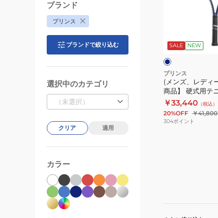
ス
デ
ブランド
ラ
ィ
プリンス
ケ
ー
ネ
ッ
ス)
イ
ブランドで絞り込む
ビ
SALE
NEW
ト
【先
ー
ー
BEAST
行
100
予
プリンス
(メンズ、レディ
300g
約
選択中のカテゴリ
商品】 硬式用テ
7TJ273
商
BEAST 98 305g 
（未選択）
￥33,440
（税込）
BEAST100
品】
BEAST98 305 2
20%OFF
￥41,800
300
硬
304
ポイント
クリア
適用
27
式
用
テ
カラー
ニ
ス
ラ
ケ
ッ