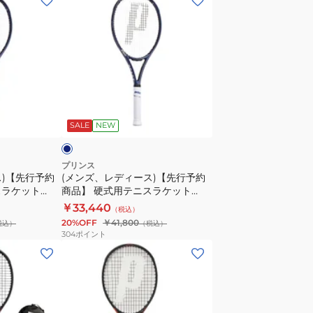
ン
ズ、
レ
デ
ィ
ー
ネ
ス)
イ
SALE
NEW
【先
行
予
プリンス
ス)【先行予約
(メンズ、レディース)【先行予約
約
スラケット
商品】 硬式用テニスラケット
商
g 7TJ275
BEAST 100 280g 7TJ274
￥33,440
（税込）
品】
27
BEAST100 280 27
20%OFF
￥41,800
税込）
（税込）
硬
304
ポイント
式
(キ
用
ッ
テ
ズ)
ニ
ジ