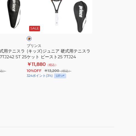
ス
ュ
ラ
ニ
ケ
ア
オ
ッ
硬
レ
SALE
ト
式
BEAST
用
100
テ
プリンス
硬式用テニスラ
(キッズ)ジュニア 硬式用テニスラ
280g
ニ
J242 ST 25
ケット ビースト25 7TJ24
7TJ274
ス
￥11,880
（税込）
BEAST100
ラ
10%OFF
￥13,200
込）
（税込）
280
ケ
324
ポイント
(
3
%)
UP
27
ッ
ト
ビ
ー
ス
ト
25
7TJ24