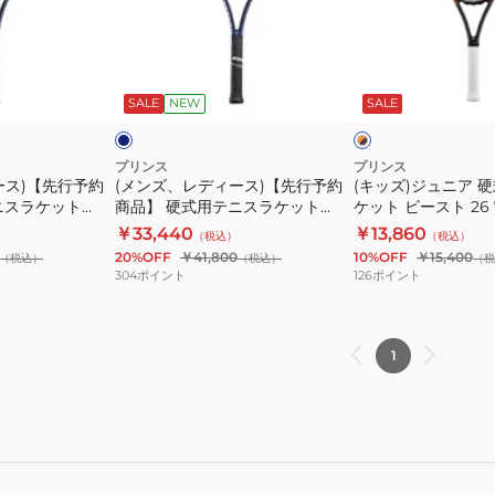
ス
ス
デ
ュ
ラ
ラ
ィ
ニ
ケ
ケ
ー
ア
ネ
オ
ッ
ッ
ス)
硬
イ
レ
ビ
SALE
NEW
SALE
ン
ン
ト
ト
【先
式
ジ
ジ
BEAST
BEAST
行
用
×
×
O3
O3
ブ
ブ
予
テ
プリンス
プリンス
ラ
ラ
ース)【先行予約
(メンズ、レディース)【先行予約
(キッズ)ジュニア 
100
100
約
ニ
ッ
ッ
ニスラケット
商品】 硬式用テニスラケット
ケット ビースト 26 7T
280g
300g
商
ス
ク
ク
7TJ278
BEAST 98 285g 7TJ279
￥33,440
￥13,860
（税込）
（税込）
7TJ276
7TJ275
品】
ラ
7
BEAST98 285 27
20%OFF
￥41,800
10%OFF
￥15,400
（税込）
（税込）
（税
BEAST
BEAST
硬
ケ
304
ポイント
126
ポイント
O3100
O3100
式
ッ
280
300
用
ト
27
27
テ
ビ
1
ニ
ー
ス
ス
ラ
ト
ケ
26
ッ
7TJ242