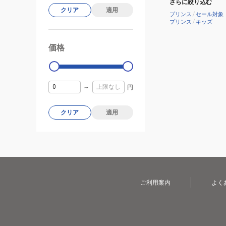
さらに絞り込む
ト
クリア
適用
プリンス
/
セール対象
BEAST
プリンス
/
キッズ
98
305g
価格
99000
0
7TJ278
BEAST98
305
～
円
27
クリア
適用
ご利用案内
よく