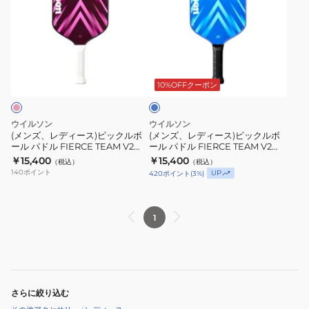
ズ、
ズ、
レ
レ
デ
デ
ィ
ィ
ブ
ー
ー
ル
ス)
ス)
ー
10%OFFクーポン
ピ
ピ
ッ
ッ
ウイルソン
ウイルソン
ク
ク
(メンズ、レディース)ピックルボ
(メンズ、レディース)ピックルボ
ール パドル FIERCE TEAM V2
ール パドル FIERCE TEAM V2
ル
ル
PINK WR89139011U2
BLUE WR89138011U2
￥15,400
￥15,400
（税込）
（税込）
ボ
ボ
140
ポイント
UP
420
ポイント
(
3
%)
ー
ー
ル
ル
パ
パ
1
ド
ド
ル
ル
FIERCE
FIERCE
TEAM
TEAM
さらに絞り込む
V2
V2