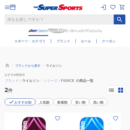
さらに絞り込む
スポーツ・カテゴリ
ブランド
セール
クーポン
ブランドから探す
ウイルソン
おすすめ
順表示
ブランド
ウイルソン
/
シリーズ
FIERCE
の商品一覧
2
件
おすすめ順
人気順
新着順
安い順
高い順
(メ
(メ
ン
ン