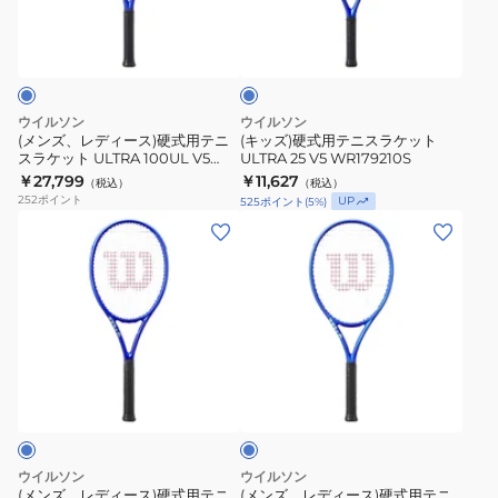
ィ
用
TOUR
99
ロ
ー
テ
イ
98
PRO
ス)
ニ
ヤ
V5
V5
ル
硬
ス
ブ
WR189711U
WR178711U
式
ラ
ル
ウイルソン
ウイルソン
ー
用
ケ
(メンズ、レディース)硬式用テニ
(キッズ)硬式用テニスラケット
スラケット ULTRA 100UL V5
ULTRA 25 V5 WR179210S
テ
ッ
WR179011U
￥27,799
￥11,627
（税込）
（税込）
ニ
ト
252
ポイント
UP
525
ポイント
(
5
%)
ス
ULTRA
(メ
(メ
ラ
25
ン
ン
ケ
V5
ズ、
ズ、
ッ
WR179210S
レ
レ
ト
デ
デ
ULTRA
ィ
ィ
100UL
ロ
ー
ー
イ
V5
ス)
ス)
ヤ
WR179011U
ル
硬
硬
ブ
式
式
ル
ウイルソン
ウイルソン
ー
用
用
(メンズ、レディース)硬式用テニ
(メンズ、レディース)硬式用テニ