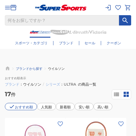
さらに絞り込む
スポーツ・カテゴリ
ブランド
セール
クーポン
ブランドから探す
ウイルソン
おすすめ
順表示
ブランド
ウイルソン
/
シリーズ
ULTRA
の商品一覧
17
件
おすすめ順
人気順
新着順
安い順
高い順
(キ
(メ
ッ
ン