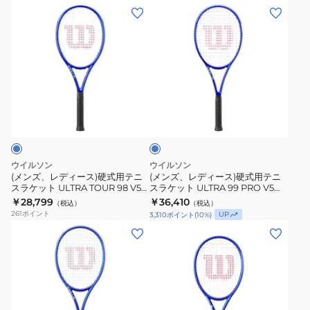
ス
ス
(メ
(メ
ラ
ラ
ン
ン
ケ
ケ
ズ、
ズ、
ッ
ッ
レ
レ
ト
ト
デ
デ
ULTRA
ULTRA
ィ
ィ
100
TEAM
ロ
ー
ー
イ
V5
V5
ス)
ス)
ヤ
WR178811U
WR190011U
ル
硬
硬
ブ
式
式
ル
ウイルソン
ウイルソン
ー
用
用
(メンズ、レディース)硬式用テニ
(メンズ、レディース)硬式用テニ
スラケット ULTRA TOUR 98 V5
スラケット ULTRA 99 PRO V5
テ
テ
WR189711U
WR178711U
￥28,799
￥36,410
（税込）
（税込）
ニ
ニ
261
ポイント
UP
3,310
ポイント
(
10
%)
ス
ス
(メ
(キ
ラ
ラ
ン
ッ
ケ
ケ
ズ、
ズ)
ッ
ッ
レ
硬
ト
ト
デ
式
ULTRA
ULTRA