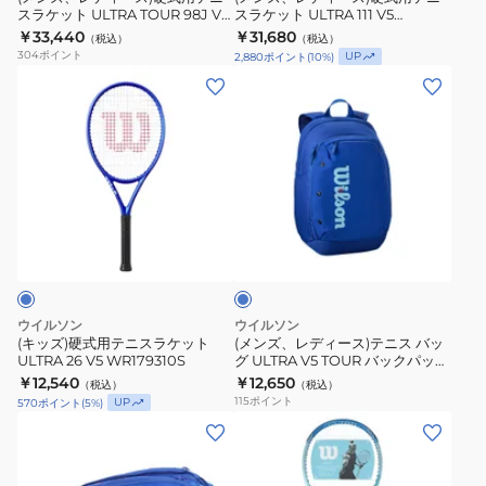
スラケット ULTRA TOUR 98J V5
スラケット ULTRA 111 V5
テ
テ
WR189811U
WR179111U
￥33,440
￥31,680
（税込）
（税込）
ニ
ニ
304
ポイント
UP
2,880
ポイント
(
10
%)
ス
ス
(キ
(メ
ラ
ラ
ッ
ン
ケ
ケ
ズ)
ズ、
ッ
ッ
硬
レ
ト
ト
式
デ
ULTRA
ULTRA
用
ィ
TOUR
111
ロ
テ
ー
イ
98J
V5
ニ
ス)
ヤ
V5
WR179111U
ル
ス
テ
ブ
WR189811U
ラ
ニ
ル
ウイルソン
ウイルソン
ー
ケ
ス
(キッズ)硬式用テニスラケット
(メンズ、レディース)テニス バッ
ULTRA 26 V5 WR179310S
グ ULTRA V5 TOUR バックパック
ッ
バ
WR8044501001
￥12,540
￥12,650
（税込）
（税込）
ト
ッ
115
ポイント
UP
570
ポイント
(
5
%)
ULTRA
グ
(メ
(メ
26
ULTRA
ン
ン
V5
V5
ズ、
ズ、