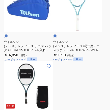
WR179310S
TOUR
レ
レ
バ
デ
デ
ッ
ィ
ィ
ク
ブ
ー
ー
ル
パ
ス)
ス)
ー
ッ
×
テ
硬
サ
ク
ニ
式
ッ
ウイルソン
ウイルソン
WR8044501001
ス
用
ク
(メンズ、レディース)テニス バッ
(メンズ、レディース)硬式用テニ
ス
グ ULTRA V5 TOUR 12本入れ
スラケット 24 ULTRA POWER
バ
テ
WR8044301001
103 WR146920U2
￥14,850
￥9,590
（税込）
（税込）
ッ
ニ
UP
UP
2,025
ポイント
(
15
%)
435
ポイント
(
5
%)
グ
ス
(メ
ULTRA
ラ
ン
V5
ケ
ズ、
TOUR
ッ
レ
12
ト
デ
本
24
ィ
入
ULTRA
ー
れ
POWER
ス)
SALE
WR8044301001
103