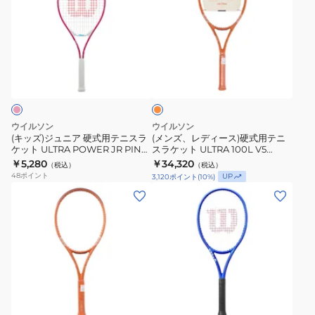
ズ)
ズ、
ジ
レ
ュ
デ
ニ
ィ
フ
ア
ー
ラ
硬
ス)
ッ
シ
式
硬
ュ
用
式
オ
ウイルソン
ウイルソン
レ
テ
用
(キッズ)ジュニア 硬式用テニスラ
(メンズ、レディース)硬式用テニ
ン
ケット ULTRA POWER JR PINK
スラケット ULTRA 100L V5
ニ
テ
ジ
25 WR187510H
Roland-Garros 2026 G2
￥5,280
￥34,320
（税込）
（税込）
ス
ニ
WR204311U2
48
ポイント
UP
3,120
ポイント
(
10
%)
ラ
ス
(メ
(メ
ケ
ラ
ン
ン
ッ
ケ
ズ、
ズ、
ト
ッ
レ
レ
ULTRA
ト
デ
デ
POWER
ULTRA
ィ
ィ
JR
100L
ロ
ー
ー
イ
PINK
V5
ス)
ス)
ヤ