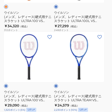
25
Roland-
ル
硬
硬
ブ
WR187510H
Garros
式
式
ル
ウイルソン
ウイルソン
2026
ー
用
用
(メンズ、レディース)硬式用テニ
(メンズ、レディース)硬式用テニ
G2
スラケット ULTRA 100 V5
スラケット ULTRA 100L V5
テ
テ
RG2026 WR201711U2
WR178911U
￥34,320
WR204311U2
￥27,299
（税込）
（税込）
ニ
ニ
312
ポイント
248
ポイント
ス
ス
(メ
(メ
ラ
ラ
ン
ン
ケ
ケ
ズ、
ズ、
ッ
ッ
レ
レ
ト
ト
デ
デ
ULTRA
ULTRA
ィ
ィ
ロ
100
100L
ー
ー
イ
V5
V5
ス)
ス)
ヤ
RG2026
WR178911U
ル
硬
硬
ブ
WR201711U2
式
式
ル
ウイルソン
ウイルソン
ー
用
用
(メンズ、レディース)硬式用テニ
(メンズ、レディース)硬式用テニ
スラケット ULTRA 100 V5
スラケット ULTRA TEAM V5
テ
テ
WR178811U
WR190011U
￥29,090
￥24,579
（税込）
（税込）
ニ
ニ
UP
UP
1,320
ポイント
(
5
%)
2,230
ポイント
(
10
%)