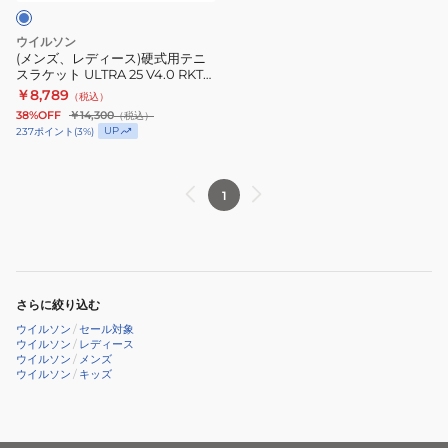
硬
WR146920U2
式
ウイルソン
用
(メンズ、レディース)硬式用テニ
スラケット ULTRA 25 V4.0 RKT
テ
25 WR116610S
￥8,789
（税込）
ニ
38%OFF
￥14,300
（税込）
ス
UP
237
ポイント
(
3
%)
ラ
ケ
1
ッ
ト
ULTRA
25
V4.0
さらに絞り込む
RKT
ウイルソン
/
セール対象
25
ウイルソン
/
レディース
ウイルソン
/
メンズ
WR116610S
ウイルソン
/
キッズ