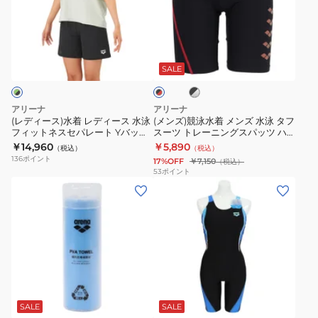
く
上
ス)
泳
イ
ラ
も
下
水
水
ル
ー
り
セ
ブ
ブ
着
着
キ
レ
止
ッ
ラ
ラ
レ
メ
ッ
ャ
ン
め
ト
SALE
ッ
ク
ク
デ
ン
ッ
ズ
AS5SGG42U
青
×
×
ィ
ズ
プ
Q-
BLBK
S-
シ
レ
アリーナ
アリーナ
ル
ー
水
ッ
AS5SSC70U
CHAKU2
LL
(レディース)水着 レディース 水泳
(メンズ)競泳水着 メンズ 水泳 タフ
バ
ド
フィットネスセパレート Yバック
スーツ トレーニングスパッツ ハ
ス
泳
BKBK
WA
サ
ー
ミドルレッグ Tシャツ 3点セット
ーフレッグ S-3Lサイズ
￥14,960
￥5,890
（税込）
（税込）
水
タ
承
イ
緑×黒 S-LLサイズ AS6FWF64L
AS6SWM08M
136
ポイント
17%OFF
￥7,150
（税込）
GRBK
泳
フ
認
ズ
53
ポイント
(メ
(レ
フ
ス
モ
AS6SWF50L
ン
デ
ィ
ー
デ
BLBK
ズ、
ィ
ッ
ツ
ル
半
レ
ー
ト
ト
AS5SGG20U
袖
デ
ス)
ネ
レ
水
水
ィ
フ
ス
ー
泳
着
ブ
ー
ィ
セ
ニ
ゴ
ラ
ス、
ッ
パ
ン
ー
SALE
SALE
ッ