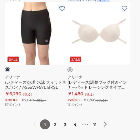
ズ
ウェア 半袖 大きいサイズ
ス
レ
パ
セ
(レ
(レ
水
デ
ッ
ッ
デ
デ
泳
ィ
ツ
ト
ィ
ィ
ア
ー
黒
緑
ー
ー
ク
ス
×
×
ス)
ス)
ア
水
青
黒
水
調
レ
泳
ベ
M-
S-
着
整
ー
ー
フ
3L
LL
水
フ
ジ
SALE
SALE
シ
ィ
サ
サ
ュ
泳
ッ
ン
ッ
イ
イ
フ
ク
アリーナ
アリーナ
グ
ト
ズ
ズ
ィ
付
(レディース)水着 水泳 フィットネ
(レディース)調整フック付きイン
ワ
ネ
AS6FWF02L
AS6FWF64L
スパンツ AS5SWF57L BKSL
ナーパッド レーシングタイプ
ッ
き
AS6SAZ11U BGBG
ン
￥6,290
ス
￥1,480
BKBL
GRBK
（税込）
（税込）
ト
イ
10%OFF
￥7,040
15%OFF
￥1,760
（税込）
（税込）
ピ
セ
大
ネ
ン
57
ポイント
13
ポイント
ー
パ
き
ス
ナ
ス
レ
い
パ
ー
ス
ー
サ
･･･
1
2
3
4
11
ン
パ
パ
ツ
イ
ツ
ッ
ッ
グ
ズ