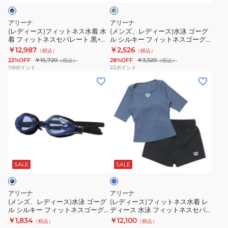
セ
×
ー
ト
ー
ッ
ト
水
グ
ッ
フ
ス
ト
ネ
泳
リ
アリーナ
アリーナ
ト
レ
ス
ネ
ス
ゴ
ー
(レディース)フィットネス水着 水
(メンズ、レディース)水泳 ゴーグ
半
ン
着 フィットネスセパレート 黒×青
ル シルキー フィットネスゴーグ
ッ
パ
ス
水
ー
M-LLサイズ AS6FWF55L BKBL
ル ミラーレンズ リノンくもり止
袖
￥12,987
￥2,526
（税込）
（税込）
グ
ッ
セ
着
グ
上下セット
め AS5SGG52U BLEM
22%OFF
￥16,720
28%OFF
￥3,520
（税込）
（税込）
WA
ツ
パ
水
ル
118
ポイント
22
ポイント
承
オ
(メ
レ
(レ
着
シ
認
ー
ン
ー
デ
フ
ル
黒
プ
ズ、
ツ
ィ
ィ
キ
×
ン
レ
青
ー
ッ
ー
紫
バ
デ
S-
ス)
ト
フ
S-
ッ
ィ
3L
フ
ネ
ィ
ブ
3L
ク
ー
サ
ィ
ス
ッ
ル
AS6SRC86L
ハ
ス)
イ
ッ
セ
ト
ー
SALE
SALE
BKPP
ー
水
ズ
ト
パ
ネ
フ
泳
AS5SWF41L
ネ
レ
ス
アリーナ
アリーナ
レ
ゴ
BLBL
ス
ー
ゴ
(メンズ、レディース)水泳 ゴーグ
(レディース)フィットネス水着 レ
ル シルキー フィットネスゴーグ
ディース 水泳 フィットネスセパ
ッ
ー
水
水
ト
ー
ル リノンくもり止め
レーツ 上下セット 青 S-LLサイズ
￥1,834
￥12,100
（税込）
（税込）
グ
グ
着
着
黒
グ
AS5SGG42U BLBK
AS6SWF50L BLBK 半袖 水着