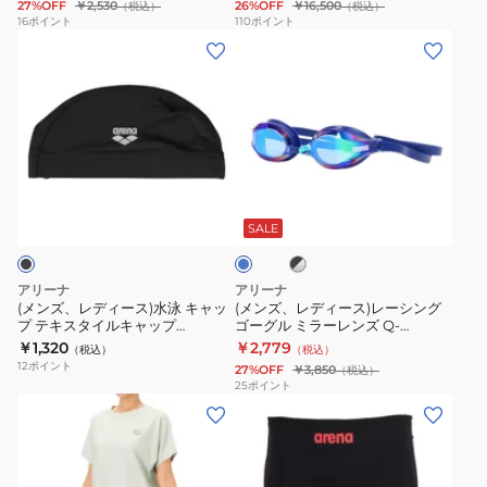
27%OFF
￥2,530
26%OFF
￥16,500
（税込）
（税込）
WA
ル
ス
レ
×
ル
16
ポイント
110
ポイント
(メ
(メ
承
シ
イ
デ
青
ミ
ン
ン
認
ル
ム
ィ
M-
ラ
ズ、
ズ、
紺
キ
ウ
ー
LL
ー
レ
レ
×
ー
ェ
ス
サ
レ
デ
デ
黄
フ
ア
水
イ
ン
ィ
ィ
M-
ィ
上
泳
ズ
ズ
ブ
ブ
ー
ー
3L
ッ
下
フ
AS6FWF55L
リ
ラ
ル
ス)
ス)
ッ
AS6SRC83L
ト
セ
ィ
BKBL
ノ
ー
SALE
ク
水
レ
NVYL
ネ
ッ
ッ
上
ン
×
泳
ー
ス
ト
ト
下
く
シ
アリーナ
アリーナ
ル
キ
シ
ゴ
ネ
セ
も
(メンズ、レディース)水泳 キャッ
(メンズ、レディース)レーシング
バ
プ テキスタイルキャップ
ゴーグル ミラーレンズ Q-
ャ
ン
ー
ス
ッ
り
ー
AS5SSC70U BKBK
CHAKU2 WA承認モデル
￥1,320
￥2,779
（税込）
（税込）
ッ
グ
グ
セ
ト
止
AS5SGG20U 水泳 ゴーグル 初心
12
ポイント
27%OFF
￥3,850
（税込）
者 吸着
プ
ゴ
ル
パ
め
25
ポイント
(レ
(メ
テ
ー
リ
レ
AS5SGG52U
デ
ン
キ
グ
ノ
ー
BLEM
ィ
ズ)
ス
ル
ン
ツ
ー
競
タ
ミ