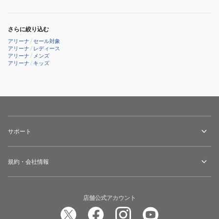
AS5SWF57L
ド
ツ
レ
オ
BKSL
レ
WA
ー
ー
ー
さらに絞り込む
承
×
ル
シ
アリーナ
/
セール対象
認
黒
イ
ン
アリーナ
/
レディース
黒
アリーナ
/
メンズ
4L-
ン
グ
アリーナ
/
キッズ
S-
6L
ワ
タ
3L
AS5SWF44L
ン
イ
サ
GYBK
プ
イ
水
AS6SAZ11U
ズ
着
BGBG
AS6SRC50L
ス
サポート
BKBK
イ
大
ム
き
規約・会社情報
ウ
い
ェ
サ
ア
イ
半
店舗公式アカウント
ズ
袖