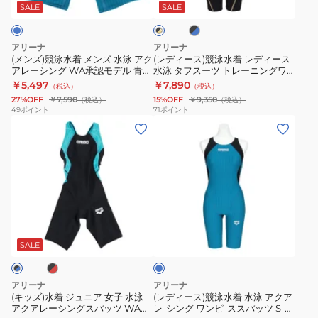
水
ワ
ー
メ
水
ッ
SALE
SALE
ッ
ク
ク
泳
ン
ト
ン
着
×
×
カ
ピ
上
ズ
レ
ブ
ゴ
アリーナ
アリーナ
ル
バ
ー
下
水
デ
ー
(メンズ)競泳水着 メンズ 水泳 アク
(レディース)競泳水着 レディース
ー
ル
アレーシング WA承認モデル 青
水泳 タフスーツ トレーニングワ
ー
ス
セ
泳
ィ
ド
S-3Lサイズ AS6SRC54M BLBK
ンピース スパッツ S-LLサイズ
￥5,497
￥7,890
（税込）
（税込）
バ
ス
ッ
ア
ー
AS6SWM02L
27%OFF
￥7,590
15%OFF
￥9,350
（税込）
（税込）
ッ
パ
ト
ク
ス
49
ポイント
71
ポイント
ク
ッ
(キ
カ
(レ
ア
水
半
ツ
ッ
バ
デ
レ
泳
袖
AS6SWF15L
ズ)
ー
ィ
ー
タ
差
水
バ
ー
シ
フ
し
着
ッ
ス)
ン
ス
込
ジ
ク
競
グ
ー
ブ
ブ
み
ュ
紫
泳
WA
ツ
ル
パ
ニ
×
水
承
ト
ー
SALE
ッ
ア
黒
着
認
レ
ド
女
M-
水
モ
ー
アリーナ
アリーナ
子
3L
泳
デ
ニ
(キッズ)水着 ジュニア 女子 水泳
(レディース)競泳水着 水泳 アクア
アクアレーシングスパッツ WA承
レ-シング ワンピ-ススパッツ S-L
水
サ
ア
ル
ン