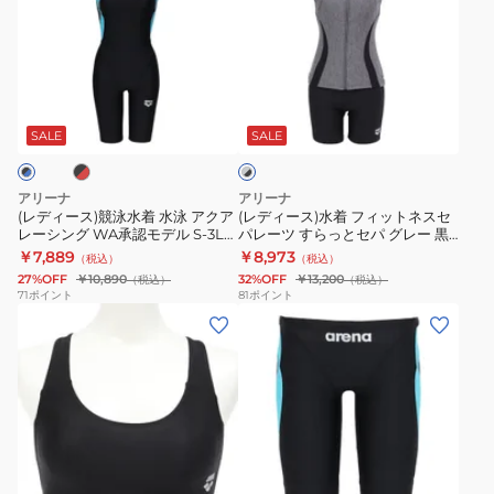
ィ
ィ
ー
ー
ス)
ス)
競
水
ブ
グ
泳
着
レ
水
フ
SALE
SALE
ー
×
着
ィ
ブ
水
ッ
ラ
アリーナ
アリーナ
泳
ト
ッ
(レディース)競泳水着 水泳 アクア
(レディース)水着 フィットネスセ
ク
レーシング WA承認モデル S-3Lサ
パレーツ すらっとセパ グレー 黒
ア
ネ
イズ AS6SRC50L レース 公式大
M-LLサイズ AS5SWF41L GYBK
￥7,889
￥8,973
（税込）
（税込）
ク
ス
会
水泳 差し込みパッド ミドルレッ
27%OFF
￥10,890
32%OFF
￥13,200
（税込）
（税込）
グ
ア
セ
71
ポイント
81
ポイント
(レ
(メ
レ
パ
デ
ン
ー
レ
ィ
ズ)
シ
ー
ー
競
ン
ツ
ス)
泳
グ
す
水
水
WA
ら
ブ
ブ
着
着
承
っ
ラ
ラ