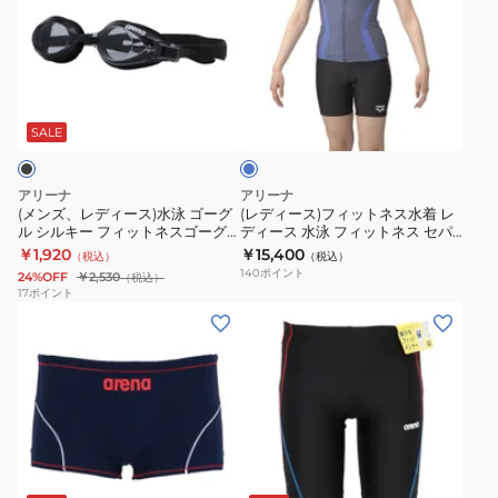
レ
ー
水
ル
130-
青
デ
ス)
泳
ー
150
ブ
ィ
フ
キ
フ
サ
ル
ブ
ー
ィ
ャ
バ
イ
ー
ル
ス)
ッ
ッ
ッ
ズ
WA
ー
SALE
水
ト
プ
グ
AS6SRC50G
承
泳
ネ
2
L
レ
認
アリーナ
アリーナ
ゴ
ス
ウ
AS5SBZ30U
ー
モ
(メンズ、レディース)水泳 ゴーグ
(レディース)フィットネス水着 レ
ル シルキー フィットネスゴーグ
ディース 水泳 フィットネス セパ
ー
水
ェ
シ
デ
ル リノンくもり止め
レーツ 青 4L-6Lサイズ
￥1,920
￥15,400
（税込）
（税込）
グ
着
イ
ン
ル
AS5SGG42U BKBK
AS5SWF42L BLBL 水着 スイムウ
140
ポイント
24%OFF
￥2,530
（税込）
ェア 大きいサイズ
ル
レ
50-
グ
AS6SRC50L
17
ポイント
(メ
(メ
シ
デ
59
BLBK
ン
ン
ル
ィ
セ
ズ)
ズ)
キ
ー
ン
競
水
ー
ス
チ
泳
着
フ
水
AS5SSC30U
水
メ
ィ
泳
ア
ブ
ブ
ネ
ブ
着
ン
ッ
フ
リ
ラ
イ
ラ