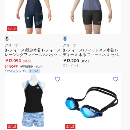
ー
ー
青
デ
グ
ー
ス)
ス)
M-
ル
ワ
ツ
競
フ
ブ
3L
130-
ン
カ
泳
ィ
ル
サ
150
ピ
バ
水
ッ
ー
SALE
イ
サ
ー
ー
着
ト
ズ
イ
ス
バ
レ
ネ
アリーナ
アリーナ
AS5SWF43L
ズ
ス
ッ
デ
ス
(レディース)競泳水着 レディース
(レディース)フィットネス水着 レ
BLBL
AS6SRC54B
レーシングワンピーススパッツ オ
ディース 水泳 フィットネス セパ
パ
ク
ィ
水
ープンバック ハーフレッグ WA承
レーツ 青 S-3Lサイズ
￥13,090
￥13,200
水
（税込）
（税込）
ッ
M-
ー
着
認 紺×黄 M-3L AS6SRC83L NVYL
AS5SWF41L BLBL 水着 スイムウ
120
ポイント
24%OFF
￥17,380
（税込）
着
ェア 上下セット
ツ
LL
ス
レ
UP
357
ポイント
(
3
%)
ス
オ
サ
レ
デ
(レ
(メ
イ
ー
イ
ー
ィ
デ
ン
ム
プ
ズ
シ
ー
ィ
ズ、
ウ
ン
AS6SWF46L
ン
ス
ー
レ
ェ
バ
上
グ
水
ス)
デ
ア
ッ
下
ワ
泳
フ
ィ
上
ブ
ク
セ
ン
フ
ィ
ー
ル
下
ハ
ッ
ピ
ィ
ッ
ス)
SALE
SALE
ー