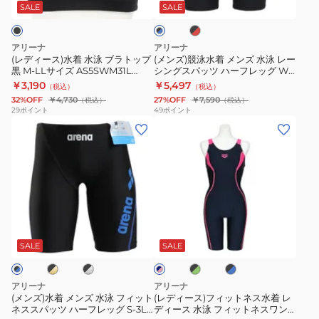
水
メ
ッ
認
と
SALE
SALE
ッ
ク
ク
泳
ン
モ
セ
×
×
ブ
ズ
デ
パ
レ
ブ
アリーナ
アリーナ
ッ
ラ
水
ル
ル
グ
(レディース)水着 水泳 ブラトップ
(メンズ)競泳水着 メンズ 水泳 レー
ド
ー
黒 M-LLサイズ AS5SWM31L
シングスパッツ ハーフレッグ WA
ト
泳
S-
レ
BKBK ブラトップ 縫い込みパッド
承認モデル S-3Lサイズ
￥3,190
￥5,497
（税込）
（税込）
ッ
レ
3L
ー
パッド付き トレーニング 練習用
AS6SRC54M 公式大会 レース
32%OFF
￥4,730
27%OFF
￥7,590
（税込）
（税込）
ロゴ 入り
プ
ー
サ
黒
29
ポイント
49
ポイント
(メ
(レ
黒
シ
イ
M-
ン
デ
M-
ン
ズ
LL
ズ)
ィ
LL
グ
AS6SRC50L
サ
水
ー
サ
ス
レ
イ
着
ス)
イ
パ
ー
ズ
メ
フ
ズ
ッ
ス
AS5SWF41L
ブ
ブ
ブ
ブ
ネ
ン
ィ
AS5SWM31L
ツ
公
GYBK
ラ
ラ
ラ
イ
ズ
ッ
ッ
ッ
ッ
BKBK
ハ
式
水
SALE
SALE
ビ
ク
ク
ク
ー
水
ト
ブ
ー
大
泳
×
×
×
泳
ネ
ラ
フ
会
差
グ
ブ
ピ
アリーナ
アリーナ
リ
ル
フ
ス
ン
ト
レ
し
(メンズ)水着 メンズ 水泳 フィット
(レディース)フィットネス水着 レ
ー
ー
ク
ネススパッツ ハーフレッグ S-3L
ディース 水泳 フィットネスワン
ィ
水
ッ
ッ
込
ン