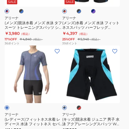
メ
ズ
ッ
ビ
ト
ィ
ー
SALE
SALE
ッ
ク
ー
ク
ン
水
ネ
ッ
ナ
×
×
×
ズ
泳
ス
ト
ロ
ブ
パ
レ
アリーナ
アリーナ
ル
ー
水
フ
ッ
ゴ
ネ
ゴ
(メンズ)競泳水着 メンズ 水泳 タフ
(メンズ)水着 メンズ 水泳 フィット
ー
プ
ド
スーツ トレーニングスパッツ シ
ネススパッツ ハーフレッグ
泳
ィ
ー
ス
シ
ル
ョートレッグ S-LLサイズ
AS5SWF63M スイムウェア イン
￥3,980
￥4,397
（税込）
（税込）
タ
ッ
グ
セ
ン
AS6SWM04M
ナー付き
17%OFF
￥4,840
25%OFF
￥5,940
（税込）
（税込）
フ
ト
ル
パ
プ
36
ポイント
39
ポイント
(レ
(キ
ス
ネ
リ
レ
ル
デ
ッ
ー
ス
ノ
ー
ニ
ィ
ズ)
ツ
ス
ン
ツ
ッ
ー
競
ト
パ
く
青
ト
ス)
泳
レ
ッ
も
4L-
フ
水
ー
ツ
り
6L
ブ
ブ
ィ
着
ニ
ハ
止
サ
ラ
ラ
ッ
ジ
ッ
ン
ー
め
イ
ッ
ク
ク
ト
ュ
グ
フ
AS5SGG42U
ズ
×
×
ネ
ニ
ス
レ
BKBK
AS5SWF42L
レ
ブ
アリーナ
アリーナ
ッ
ス
ア
ル
パ
ッ
BLBL
(レディース)フィットネス水着 レ
(キッズ)競泳水着 ジュニア 男子 水
ド
ー
ディース 水泳 フィットネス セパ
泳 アクアレーシングスパッツ WA
水
男
ッ
グ
水
レーツ 青 M-3Lサイズ
承認モデル 130-150サイズ