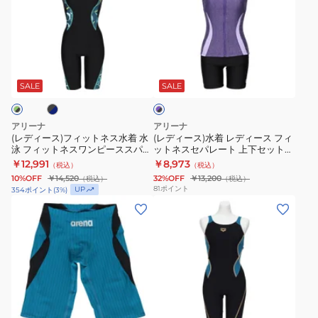
ツ
ス
AS6SWF60M
ー
ス
ー
練
ス
す
水
大
ス)
パ
ス)
習
ら
泳
き
フ
ッ
水
用
ブ
パ
っ
ス
い
ィ
ツ
着
ロ
ー
と
パ
サ
ッ
AS6SWF00L
レ
ゴ
SALE
SALE
プ
ル
セ
ッ
イ
ト
デ
入
×
パ
ツ
ズ
ネ
ィ
り
ブ
アリーナ
アリーナ
グ
S-
ス
ー
ラ
(レディース)フィットネス水着 水
(レディース)水着 レディース フィ
ッ
泳 フィットネスワンピーススパッ
ットネスセパレート 上下セット
レ
LL
水
ス
ク
ツ AS6SWF15L
カバーバック 紫×黒 M-3Lサイズ
￥12,991
￥8,973
（税込）
（税込）
ー
サ
着
フ
AS5SWF41L PPBK
10%OFF
￥14,520
32%OFF
￥13,200
（税込）
（税込）
黒
イ
水
ィ
81
ポイント
UP
354
ポイント
(
3
%)
M-
ズ
泳
ッ
(メ
(レ
LL
AS6SWF08L
フ
ト
ン
デ
サ
ィ
ネ
ズ)
ィ
イ
ッ
ス
競
ー
ズ
ト
セ
泳
ス)
AS5SWF43L
ネ
パ
水
競
ブ
ブ
GYBK
ス
レ
着
泳
ラ
ラ