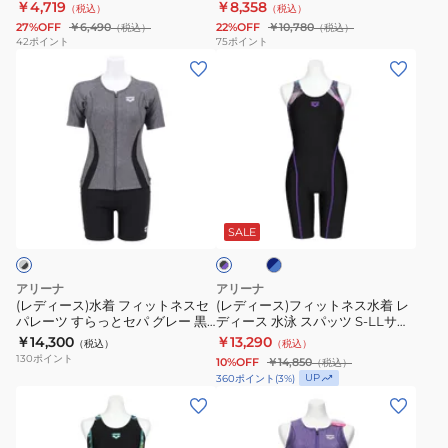
サイズ AS6SWF60M 大きいサイ
ピーススパッツ AS6SWF00L
￥4,719
￥8,358
（税込）
（税込）
ッ
着
プ
グ
み
ズ
27%OFF
￥6,490
22%OFF
￥10,780
（税込）
（税込）
ト
レ
縫
WA
パ
42
ポイント
75
ポイント
(レ
(レ
ネ
デ
い
承
ッ
デ
デ
ス
ィ
込
認
ド
ィ
ィ
ス
ー
み
モ
ミ
ー
ー
パ
ス
パ
デ
ド
ス)
ス)
ッ
水
ッ
ル
ル
水
フ
ツ
泳
ド
S-
レ
ネ
ブ
着
ィ
ハ
フ
パ
3L
ッ
イ
ラ
フ
ッ
ビ
ー
ィ
ッ
サ
グ
SALE
ッ
ー
ク
ィ
ト
フ
ッ
ド
イ
×
×
ッ
ネ
レ
ト
付
ズ
ブ
パ
アリーナ
アリーナ
ル
ト
ス
ー
ッ
ネ
き
AS6SRC54M
(レディース)水着 フィットネスセ
(レディース)フィットネス水着 レ
ー
プ
パレーツ すらっとセパ グレー 黒
ディース 水泳 スパッツ S-LLサイ
ネ
水
グ
ス
ト
公
ル
M-LLサイズAS5SWF43L GYBK
ズ AS6SWF08L
￥14,300
￥13,290
（税込）
（税込）
ス
着
S-
ワ
レ
式
水泳 カバーバック 半袖 差し込み
130
ポイント
10%OFF
￥14,850
（税込）
パッド
セ
レ
3L
ン
ー
大
UP
360
ポイント
(
3
%)
パ
デ
サ
(レ
ピ
(レ
ニ
会
レ
ィ
イ
デ
ー
デ
ン
レ
ー
ー
ズ
ィ
ス
ィ
グ
ー