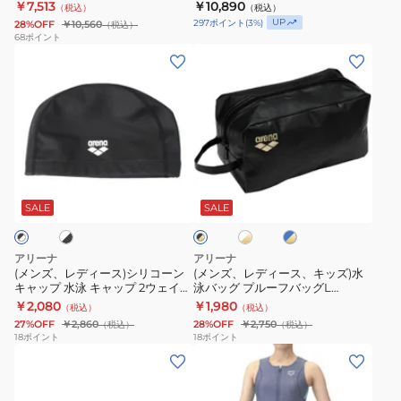
認モデル 130-150サイズ
サイズ 青 ブルー WA承認モデル
￥7,513
￥10,890
（税込）
（税込）
泳
イ
ク
青
グ
AS6SRC50G レーシング
AS6SRC50L BLBK
UP
297
ポイント
(
3
%)
28%OFF
￥10,560
（税込）
ア
ズ
ア
S-
ワ
68
ポイント
(メ
(メ
ク
AS5SWF41L
レ-
3L
ン
ン
ン
ア
PPBK
シ
サ
ピ
ズ、
ズ、
レ
ン
イ
ー
レ
レ
ー
グ
ズ
ス
デ
デ
シ
ワ
AS6SRC54M
ス
ィ
ィ
ン
ン
BLBK
パ
ホ
ホ
ブ
ブ
ー
ー
グ
ピ-
ッ
ワ
ル
ラ
ス)
ス、
イ
ー
ス
ス
ツ
SALE
SALE
ッ
ト
×
ク
シ
キ
パ
ス
S-
×
ゴ
×
リ
ッ
ッ
パ
LL
ゴ
ー
ゴ
アリーナ
アリーナ
ー
ル
コ
ズ)
ー
ツ
ッ
サ
(メンズ、レディース)シリコーン
(メンズ、レディース、キッズ)水
ル
ド
ル
キャップ 水泳 キャップ 2ウェイ
泳バッグ プルーフバッグL
ー
水
WA
ツ
イ
ド
ド
50-59センチ AS5SSC30U アリー
AS5SBZ30U
￥2,080
￥1,980
（税込）
（税込）
ン
泳
承
S-
ズ
ナロゴ シンプル ニット
27%OFF
￥2,860
28%OFF
￥2,750
（税込）
（税込）
キ
バ
認
L
AS6SWM02L
18
ポイント
18
ポイント
(メ
(レ
ャ
ッ
モ
サ
ン
デ
ッ
グ
デ
イ
ズ、
ィ
プ
プ
ル
ズ