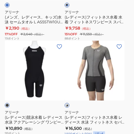
ク
キ
ト
レ
グ
グ
×
ッ
ネ
ー
ス
ル
ブ
アリーナ
アリーナ
ズ)
ス
ル
ト
パ
初
(メンズ、レディース、キッズ)水
(レディース)フィットネス水着 水
ー
泳 セームタオル L AS5STW10U
着 フィットネスワンピース スパ
水
水
Y
ッ
心
BLBL
ッツ 黒×青 M-3Lサイズ
￥2,190
￥9,758
（税込）
（税込）
泳
着
バ
ツ
者
AS6FWF02L BKBL 大きいサイズ
17%OFF
￥2,640
15%OFF
￥11,550
（税込）
（税込）
オールインワン
セ
水
ッ
ハ
吸
19
ポイント
88
ポイント
(レ
(レ
ー
着
ク
ー
着
デ
デ
ム
フ
ミ
フ
ィ
ィ
タ
ィ
ド
レ
ー
ー
オ
ッ
ル
ッ
ス)
ス)
ル
ト
レ
グ
競
フ
L
ネ
ッ
S-
グ
泳
ィ
AS5STW10U
ス
グ
3L
レ
水
ッ
BLBL
ワ
T
サ
ー
×
着
ト
ン
シ
イ
ブ
レ
ネ
ピ
ャ
ズ
ラ
アリーナ
アリーナ
デ
ス
ッ
ー
ツ
AS6SWM08M
(レディース)競泳水着 レディース
(レディース)フィットネス水着 レ
ク
水泳 アクアレーシング ワンピー
ディース 水泳 フィットネス セパ
ィ
水
ス
3
ススパッツ WA承認 黒 S-3Lサイ
レーツ グレー×黒 4L-6L
￥10,890
￥16,500
（税込）
（税込）
ー
着
ス
点
ズ AS6SRC50L BKBK 大きいサイ
AS5SWF44L GYBK 水着 スイム
99
ポイント
UP
1,500
ポイント
(
10
%)