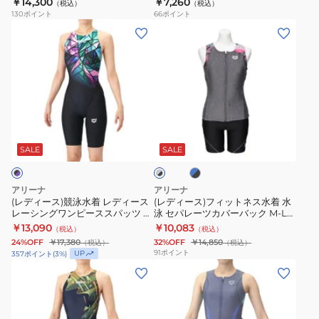
￥14,300
￥7,260
（税込）
（税込）
着
子
ツ
AS5SWF63M
着
AS5SWF43L BLBL 水着 スイムウ
AS6SRC54B
130
ポイント
66
ポイント
ェア 上下セット 半袖
レ
水
シ
ス
ス
(レ
(レ
デ
泳
ョ
イ
イ
デ
デ
ィ
ア
ー
ム
ム
ィ
ィ
ー
ク
ト
ウ
ウ
ー
ー
ス
ア
レ
ェ
ェ
ス)
ス)
水
レ
ッ
ア
ア
競
フ
ブ
グ
泳
ー
グ
イ
大
泳
ィ
ル
レ
フ
シ
S-
ン
き
水
ッ
ー
SALE
SALE
ー
×
ィ
ン
LL
ナ
い
×
着
ト
ブ
ブ
ッ
グ
サ
ー
サ
レ
ネ
ラ
ラ
アリーナ
アリーナ
ト
ス
イ
付
ッ
イ
デ
ス
ッ
(レディース)競泳水着 レディース
(レディース)フィットネス水着 水
ク
ク
ネ
パ
ズ
き
レーシングワンピーススパッツ オ
ズ
泳 セパレーツカバーバック M-LL
ィ
水
ープンバック ハーフレッグ WA承
サイズ AS6SWF46L 上下セット
￥13,090
￥10,083
ス
ッ
AS6SWM04M
（税込）
（税込）
ー
着
認 黒×紫 S-3L AS6SRC86L BKPP
24%OFF
￥17,380
32%OFF
￥14,850
（税込）
（税込）
セ
ツ
ス
水
91
ポイント
UP
357
ポイント
(
3
%)
パ
WA
レ
泳
(レ
(レ
レ
承
ー
セ
デ
デ
ー
認
シ
パ
ィ
ィ
ツ
モ
ン
レ