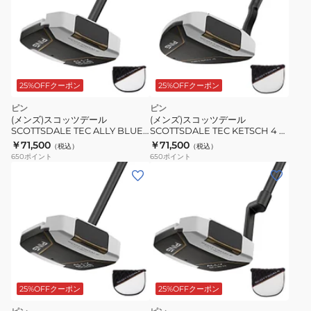
25%OFFクーポン
25%OFFクーポン
ピン
ピン
(メンズ)スコッツデール
(メンズ)スコッツデール
SCOTTSDALE TEC ALLY BLUE
SCOTTSDALE TEC KETSCH 4 パ
ONSET パター(ロフト3度)オリジ
ター(ロフト3度)オリジナルシャフ
￥71,500
￥71,500
（税込）
（税込）
ナルシャフト
ト
650
ポイント
650
ポイント
25%OFFクーポン
25%OFFクーポン