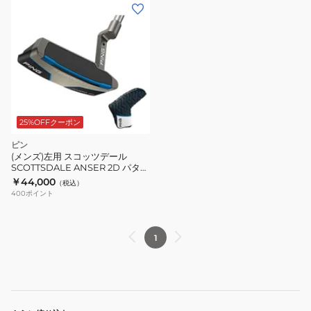
25%OFFクーポン
ピン
(メンズ)左用 スコッツデール
SCOTTSDALE ANSER 2D パター
(ロフト3度)Stepless Steel
￥44,000
（税込）
400
ポイント
1