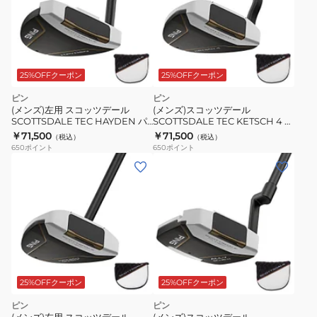
25%OFFクーポン
25%OFFクーポン
ピン
ピン
(メンズ)左用 スコッツデール
(メンズ)スコッツデール
SCOTTSDALE TEC HAYDEN パ
SCOTTSDALE TEC KETSCH 4 パ
ター(ロフト3度)オリジナルシャフ
ター(ロフト3度)オリジナルシャフ
￥71,500
￥71,500
（税込）
（税込）
ト
ト
650
ポイント
650
ポイント
25%OFFクーポン
25%OFFクーポン
ピン
ピン