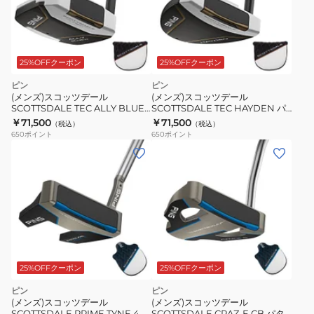
25%OFFクーポン
25%OFFクーポン
ピン
ピン
(メンズ)スコッツデール
(メンズ)スコッツデール
SCOTTSDALE TEC ALLY BLUE
SCOTTSDALE TEC HAYDEN パ
H パター(ロフト3度)オリジナルシ
ター(ロフト3度)オリジナルシャフ
￥71,500
￥71,500
（税込）
（税込）
ャフト
ト
650
ポイント
650
ポイント
25%OFFクーポン
25%OFFクーポン
ピン
ピン
(メンズ)スコッツデール
(メンズ)スコッツデール
SCOTTSDALE PRIME TYNE 4 パ
SCOTTSDALE CRAZ-E CB パタ