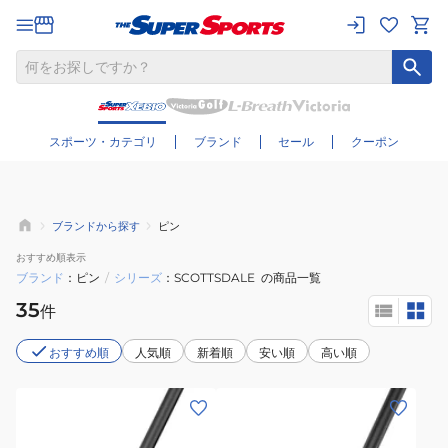
さらに絞り込む
スポーツ・カテゴリ
ブランド
セール
クーポン
ブランドから探す
ピン
おすすめ
順表示
ブランド
ピン
/
シリーズ
SCOTTSDALE
の商品一覧
35
件
おすすめ順
人気順
新着順
安い順
高い順