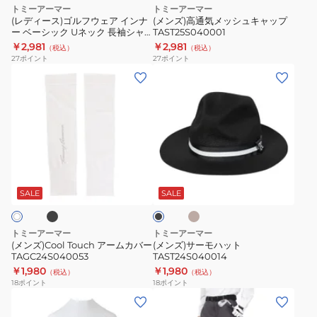
ェ
ュ
トミーアーマー
トミーアーマー
ア
キ
(レディース)ゴルフウェア インナ
(メンズ)高通気メッシュキャップ
ー ベーシック Uネック 長袖シャ
TAST25S040001
イ
ャ
ツ TAGC24B080116
￥2,981
￥2,981
（税込）
（税込）
ン
ッ
27
ポイント
27
ポイント
ナ
プ
(メ
(メ
ー
TAST25S040001
ン
ン
ベ
ズ)Cool
ズ)
ー
Touch
サ
シ
ア
ー
ッ
ー
モ
ブ
キ
ブ
ク
ム
ハ
ナ
ラ
U
リ
カ
ッ
ッ
SALE
SALE
ネ
ク
バ
ト
ッ
ー
TAST24S040014
トミーアーマー
トミーアーマー
ク
TAGC24S040053
(メンズ)Cool Touch アームカバー
(メンズ)サーモハット
長
TAGC24S040053
TAST24S040014
￥1,980
￥1,980
袖
（税込）
（税込）
18
ポイント
18
ポイント
シ
(レ
(メ
ャ
デ
ン