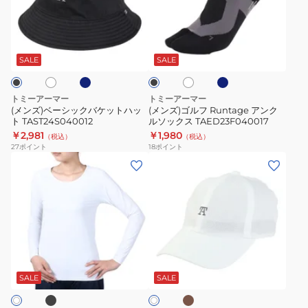
袖
用
ー
ル
ジ
フ
シ
フ
ネ
ネ
ホ
ホ
ブ
ャ
ァ
ッ
Runtage
イ
イ
ワ
ラ
ガ
ン
ビ
ビ
ク
ア
イ
ッ
SALE
SALE
ー
ー
ト
ー
付
ク
バ
ン
ド
パ
ケ
ク
トミーアーマー
トミーアーマー
モ
ラ
ッ
ル
(メンズ)ベーシックバケットハッ
(メンズ)ゴルフ Runtage アンク
ッ
ソ
ト TAST24S040012
ルソックス TAED23F040017
ト
ソ
￥2,981
￥1,980
ク
ル
（税込）
（税込）
ハ
ッ
27
ポイント
18
ポイント
ネ
60cm
ッ
ク
(レ
(メ
ッ
UV
ト
ス
デ
ン
ク
カ
TAST24S040012
TAED23F040017
ィ
ズ)
シ
ッ
ー
高
ャ
ト
ス)
通
ツ
TABK25S300002
ゴ
気
ブ
カ
TANB25S030003
BLK
ホ
ル
メ
ー
ワ
キ
フ
ッ
SALE
SALE
イ
ト
ウ
シ