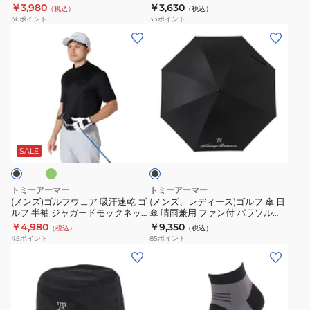
￥3,980
￥3,630
（税込）
（税込）
ベ
36
ポイント
33
ポイント
ル
(メ
(メ
ト
ン
ン
35mm
ズ)
ズ、
TATW23S042311
ゴ
レ
ル
デ
フ
ィ
グ
ブ
ウ
ー
ラ
ェ
ス)
ッ
SALE
ク
ア
ゴ
吸
ル
トミーアーマー
トミーアーマー
汗
フ
(メンズ)ゴルフウェア 吸汗速乾 ゴ
(メンズ、レディース)ゴルフ 傘 日
ルフ 半袖 ジャガードモックネッ
傘 晴雨兼用 ファン付 パラソル
速
傘
クシャツ TANB25S030003
60cm UVカット
￥4,980
￥9,350
（税込）
（税込）
乾
日
TABK25S300002 BLK
45
ポイント
85
ポイント
ゴ
傘
(メ
(メ
ル
晴
ン
ン
フ
雨
ズ)
ズ)
半
兼
ベ
ゴ