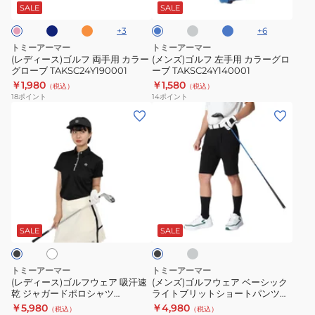
ン
ー
コ
フ
手
ー
SALE
SALE
ジ
イ
両
用
ズ
+
3
+
6
手
カ
トミーアーマー
トミーアーマー
用
ラ
(レディース)ゴルフ 両手用 カラー
(メンズ)ゴルフ 左手用 カラーグロ
グローブ TAKSC24Y190001
ーブ TAKSC24Y140001
カ
ー
￥1,980
￥1,580
（税込）
（税込）
ラ
グ
18
ポイント
14
ポイント
ー
ロ
(レ
(メ
グ
ー
デ
ン
ロ
ブ
ィ
ズ)
ー
TAKSC24Y140001
ー
ゴ
ブ
ス)
ル
TAKSC24Y190001
ゴ
フ
グ
ホ
ブ
ル
ウ
レ
ラ
ー
フ
ェ
ッ
SALE
SALE
ク
ウ
ア
ェ
ベ
トミーアーマー
トミーアーマー
ア
ー
(レディース)ゴルフウェア 吸汗速
(メンズ)ゴルフウェア ベーシック
乾 ジャガードポロシャツ
ライトブリットショートパンツ
吸
シ
TANB25S070023
TAMP25B020121
￥5,980
￥4,980
（税込）
（税込）
汗
ッ