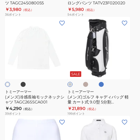
ッ
ツ TAGC24S080055
ロングパンツ TATV23F020020
TAGC24S080055
ロ
ト
￥3,980
￥5,980
（税込）
（税込）
ン
36
ポイント
54
ポイント
TAMP25S060025
グ
(メ
(メ
パ
ン
ン
ン
ズ)
ズ)
ツ
冷
ゴ
TATV23F020020
感
ル
長
フ
ブ
ベ
ラ
ラ
袖
キ
ー
イ
イ
ジ
ト
モ
ャ
ト
SALE
ュ
ブ
グ
ッ
デ
ル
レ
ク
ィ
ー
ー
トミーアーマー
トミーアーマー
ネ
バ
(メンズ)冷感長袖モックネックシ
(メンズ)ゴルフ キャディバッグ 軽
ャツ TAGC26SSCA001
量 カート式 9.0型 5分割
ッ
ッ
TAPG24Y120001
￥4,290
￥21,890
（税込）
（税込）
ク
グ
39
ポイント
199
ポイント
シ
軽
(レ
(レ
ャ
量
デ
デ
ツ
カ
ィ
ィ