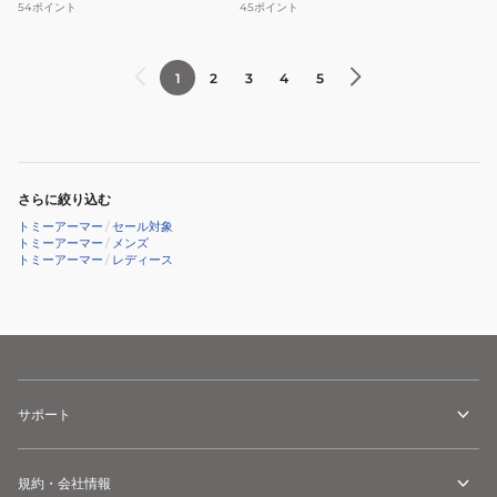
54
ポイント
45
ポイント
速
ク
乾
ラ
ジ
イ
1
2
3
4
5
ャ
ト
ガ
ブ
ー
リ
ド
ッ
さらに絞り込む
ポ
ト
トミーアーマー
/
セール対象
ロ
シ
トミーアーマー
/
メンズ
トミーアーマー
/
レディース
シ
ョ
ャ
ー
ツ
ト
TANB25S070023
パ
ン
ツ
サポート
TAMP25B020121
規約・会社情報