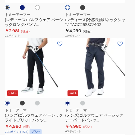
ク
ト
ト
ウ
袖
ェ
U
トミーアーマー
トミーアーマー
ア
ネ
(レディース)ゴルフウェア ベーシ
(レディース)冷感長袖Uネックシャ
ックロングパンツ
ツ TAGC26SSCA102
ベ
ッ
TATSV24B060105
￥2,981
￥4,290
（税込）
（税込）
ー
ク
27
ポイント
39
ポイント
シ
シ
(メ
(メ
ッ
ャ
ン
ン
ク
ツ
ズ)
ズ)
ロ
TAGC26SSCA102
ゴ
ゴ
ン
ル
ル
グ
フ
フ
ブ
グ
グ
ネ
パ
ウ
ウ
レ
レ
イ
ン
ー
ー
ェ
ェ
ビ
SALE
SALE
ツ
ー
ア
ア
TATSV24B060105
ベ
ベ
トミーアーマー
トミーアーマー
ー
ー
(メンズ)ゴルフウェア ベーシック
(メンズ)ゴルフウェア ベーシック
ライトブリットパンツ
テーパードパンツ
シ
シ
TAMP25B020120
TATSV24B020103
￥4,980
￥4,980
（税込）
（税込）
ッ
ッ
45
ポイント
UP
225
ポイント
(
5
%)