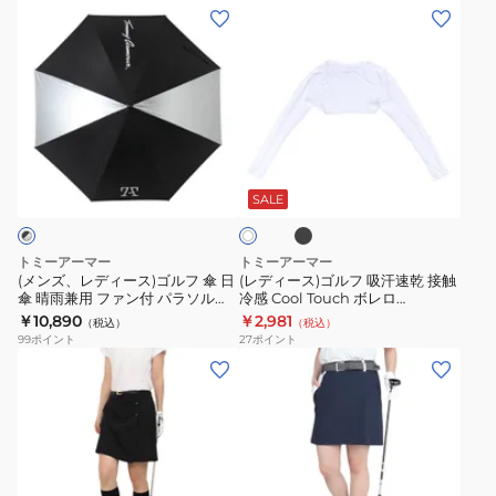
ク
ク
(メ
(レ
ラ
テ
ン
デ
イ
ー
ズ、
ィ
ト
パ
レ
ー
ブ
ー
デ
ス)
リ
ド
ィ
ゴ
ブ
ッ
パ
ホ
ー
ル
ラ
ワ
ト
ン
ッ
ス)
フ
SALE
イ
ク
パ
ツ
ト
ゴ
吸
ン
TATSV24B020103
ル
汗
トミーアーマー
トミーアーマー
ツ
フ
速
(メンズ、レディース)ゴルフ 傘 日
(レディース)ゴルフ 吸汗速乾 接触
TAMP25B020120
傘 晴雨兼用 ファン付 パラソル
冷感 Cool Touch ボレロ
傘
乾
70cm UVカット
TAGC24S080056
￥10,890
￥2,981
（税込）
（税込）
日
接
TABK25S300003 BKXSL
99
ポイント
27
ポイント
傘
触
(レ
(レ
晴
冷
デ
デ
雨
感
ィ
ィ
兼
Cool
ー
ー
用
Touch
ス)
ス)
フ
ボ
ゴ
ゴ