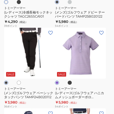
ブ
モ
ド
トミーアーマー
トミーアーマー
ポ
ッ
ビ
(レディース)冷感長袖モックネッ
(メンズ)ゴルフウェア ドビー テー
ロ
クシャツ TAGC26SSCA101
パードパンツ TAMP25B020122
ク
ー
￥4,290
￥5,980
シ
（税込）
（税込）
ネ
テ
39
ポイント
54
ポイント
ャ
ッ
ー
(メ
(レ
ツ
ク
パ
ン
デ
TAES24B070107
シ
ー
ズ)
ィ
ャ
ド
ゴ
ー
ツ
パ
ル
ス)
TAGC26SSCA101
ン
フ
ゴ
ブ
ホ
ラ
ツ
ウ
ル
ラ
ベ
TAMP25B020122
ッ
ェ
フ
ン
SALE
SALE
ク
ダ
ア
ウ
ー
ベ
ェ
トミーアーマー
トミーアーマー
ー
ア
(メンズ)ゴルフウェア ベーシック
(レディース)ゴルフウェア ハニカ
タックパンツ TAMP24B020112
ムメッシュボーダーポロ
シ
ハ
TANB25S070027
￥3,980
￥5,980
（税込）
（税込）
ッ
ニ
36
ポイント
54
ポイント
ク
カ
(メ
(メ