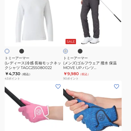
ツ
ィ
ズ)
TAGC24B080116
ー
ゴ
ス)
ル
冷
フ
ブ
ブ
チ
感
ウ
ラ
ャ
ッ
長
ェ
コ
SALE
ク
ー
袖
ア
ル
モ
撥
グ
トミーアーマー
トミーアーマー
レ
ッ
水
(レディース)冷感 長袖モックネッ
(メンズ)ゴルフウェア 撥水 保温
ー
クシャツ TAGC25S080022
MOVE UP パンツ
ク
保
TADK24F020009
￥4,730
￥9,980
（税込）
（税込）
ネ
温
43
ポイント
90
ポイント
ッ
MOVE
(レ
(メ
ク
UP
デ
ン
シ
パ
ィ
ズ)
ャ
ン
ー
ゴ
ツ
ツ
ス)
ル
TAGC25S080022
TADK24F020009
ゴ
フ
ネ
オ
グ
タ
ブ
ル
左
レ
レ
ー
ル