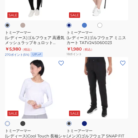
ベ
ブ
ホ
ネ
ァ
レ
ル
ル
ル
ワ
イ
ン
ロ
ー
フ
フ
イ
ビ
SALE
SALE
ト
付
TAGC24S080056
ー
ウ
ウ
パ
ェ
ェ
トミーアーマー
トミーアーマー
ラ
ア
ア
(レディース)ゴルフウェア 高通気
(レディース)ゴルフウェア ミニス
ソ
メッシュラップキュロット
カート TATV24S060023
高
ミ
TAMP25S060025
￥5,980
￥1,980
ル
（税込）
（税込）
通
ニ
18
ポイント
UP
270
ポイント
(
5
%)
70cm
気
ス
(レ
(メ
UV
メ
カ
デ
ン
カ
ッ
ー
ィ
ズ)
ッ
シ
ト
ー
ゴ
ト
ュ
TATV24S060023
ス)Cool
ル
TABK25S300003
ラ
Touch
フ
BKXSL
ブ
ネ
ッ
ブ
長
ウ
イ
ラ
プ
ビ
袖
ェ
ッ
SALE
SALE
ー
キ
ク
シ
ア
ュ
ャ
SNAP
トミーアーマー
トミーアーマー
ロ
ツ
FIT
(レディース)Cool Touch 長袖シャ
(メンズ)ゴルフウェア SNAP FIT