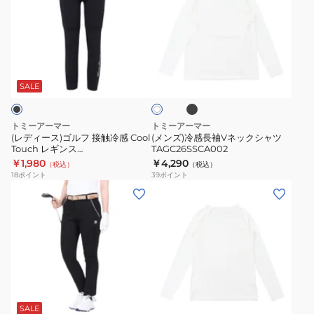
ィ
ズ)
ー
冷
ス)
感
ゴ
長
ブ
ホ
ル
袖
ラ
ワ
ッ
フ
V
SALE
イ
ク
ト
接
ネ
触
ッ
トミーアーマー
トミーアーマー
冷
ク
(レディース)ゴルフ 接触冷感 Cool
(メンズ)冷感長袖Vネックシャツ
Touch レギンス
TAGC26SSCA002
感
シ
TAGC24S080060 BLK
￥1,980
￥4,290
（税込）
（税込）
Cool
ャ
18
ポイント
39
ポイント
Touch
ツ
(レ
(レ
レ
TAGC26SSCA002
デ
デ
ギ
ィ
ィ
ン
ー
ー
ス
ス)
ス)
TAGC24S080060
ゴ
冷
ネ
ブ
ホ
ホ
BLK
ル
感
ラ
ワ
ワ
ッ
フ
長
イ
SALE
イ