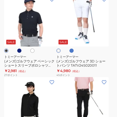
タ
ム
ン
ン
ッ
メ
ズ)
ズ)
ク
ッ
ゴ
ゴ
パ
シ
ル
ル
ン
ュ
フ
フ
ネ
ブ
ホ
ホ
ツ
ボ
ウ
ウ
ル
ワ
ワ
TAMP24B020112
ー
ー
ェ
ェ
イ
SALE
SALE
イ
ト
ダ
ト
ア
ア
ー
ベ
3D
トミーアーマー
トミーアーマー
ポ
ー
シ
(メンズ)ゴルフウェア ベーシック
(メンズ)ゴルフウェア 3D ショー
ロ
ショートスリーブポロシャツ
トパンツ TATV24S020011
シ
ョ
TAES24B030100
￥2,981
￥4,980
TANB25S070027
（税込）
（税込）
ッ
ー
27
ポイント
45
ポイント
ク
ト
(レ
(メ
シ
パ
デ
ン
ョ
ン
ィ
ズ)
ー
ツ
ー
ゴ
ト
TATV24S020011
ス)
ル
ス
ゴ
フ
カ
ホ
ブ
リ