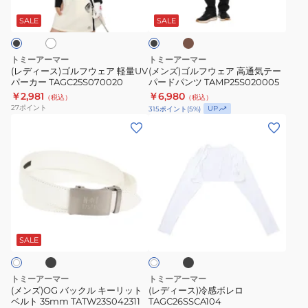
ル
ウ
ー
ラ
ー
キ
フ
ェ
ッ
SALE
SALE
ブ
ク
ウ
ア
ポ
ェ
高
トミーアーマー
トミーアーマー
ロ
ア
通
(レディース)ゴルフウェア 軽量UV
(メンズ)ゴルフウェア 高通気テー
シ
パーカー TAGC25S070020
パードパンツ TAMP25S020005
軽
気
￥2,981
￥6,980
ャ
（税込）
（税込）
量
テ
27
ポイント
UP
315
ポイント
(
5
%)
ツ
UV
ー
(メ
(レ
TAES24B030100
パ
パ
ン
デ
ー
ー
ズ)OG
ィ
カ
ド
バ
ー
ー
パ
ッ
ス)
TAGC25S070020
ン
ク
冷
ブ
ブ
ツ
ホ
ル
感
ラ
ワ
TAMP25S020005
ッ
キ
ボ
SALE
イ
ク
ト
ー
レ
リ
ロ
トミーアーマー
トミーアーマー
ッ
TAGC26SSCA104
(メンズ)OG バックル キーリット
(レディース)冷感ボレロ
ベルト 35mm TATW23S042311
TAGC26SSCA104
ト