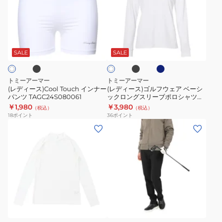
TAGC26SSCA001
ー
ー
ー
ト
ス)Cool
ス)
式
Touch
ゴ
ブ
ブ
ネ
ホ
9.0
イ
ル
ラ
イ
ワ
型
ッ
ビ
ン
フ
SALE
SALE
イ
ク
ー
5
ト
ナ
ウ
分
ー
ェ
トミーアーマー
トミーアーマー
割
パ
ア
(レディース)Cool Touch インナー
(レディース)ゴルフウェア ベーシ
TAPG24Y120001
パンツ TAGC24S080061
ックロングスリーブポロシャツ
ン
ベ
TAES24B070107
￥1,980
￥3,980
（税込）
（税込）
ツ
ー
18
ポイント
36
ポイント
TAGC24S080061
シ
(レ
(メ
ッ
デ
ン
ク
ィ
ズ)
ロ
ー
ゴ
ン
ス)
ル
グ
冷
フ
ブ
グ
ブ
ス
感
ウ
レ
ラ
リ
ー
長
ェ
ッ
ー
ク
袖
ア