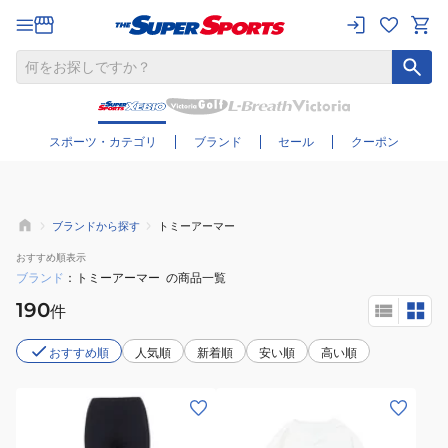
さらに絞り込む
スポーツ・カテゴリ
ブランド
セール
クーポン
ブランドから探す
トミーアーマー
おすすめ
順表示
ブランド
トミーアーマー
の商品一覧
190
件
おすすめ順
人気順
新着順
安い順
高い順
(レ
(メ
デ
ン