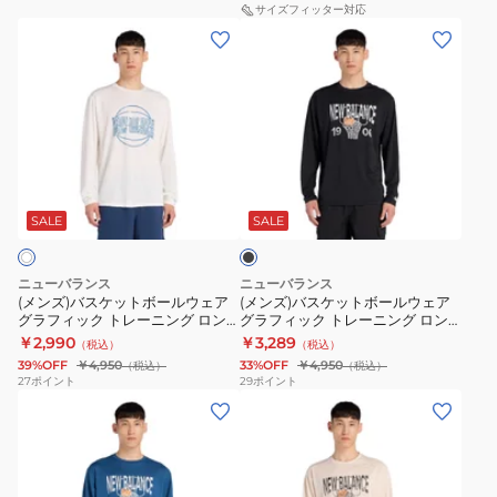
グ
ン
サイズフィッター対応
ツ
ト
(メ
(メ
ラ
グ
シ
ス
ン
ン
フ
シ
ュ
リ
ズ)
ズ)
ィ
ュ
ー
ー
バ
バ
ッ
ー
ズ
ブ
ス
ス
ク
ズ
シ
ケ
ケ
ト
363
ャ
ブ
ッ
ッ
レ
v9
ツ
ラ
ト
ト
ッ
SALE
SALE
ー
ネ
MT53630SRU
ク
ボ
ボ
ニ
イ
ー
ー
ン
ビ
ニューバランス
ニューバランス
ル
ル
グ
(メンズ)バスケットボールウェア
ー
(メンズ)バスケットボールウェア
グラフィック トレーニング ロン
グラフィック トレーニング ロン
ウ
ウ
ロ
WW363SE9
グスリーブシャツ MT53632SST
グスリーブシャツ MT53631BK
￥2,990
￥3,289
（税込）
（税込）
ェ
ェ
ン
2E
39%OFF
￥4,950
33%OFF
￥4,950
（税込）
（税込）
ア
ア
グ
ス
27
ポイント
29
ポイント
(メ
(メ
グ
グ
ス
ポ
ン
ン
ラ
ラ
リ
ー
ズ)
ズ)
フ
フ
ー
ツ
バ
バ
ィ
ィ
ブ
シ