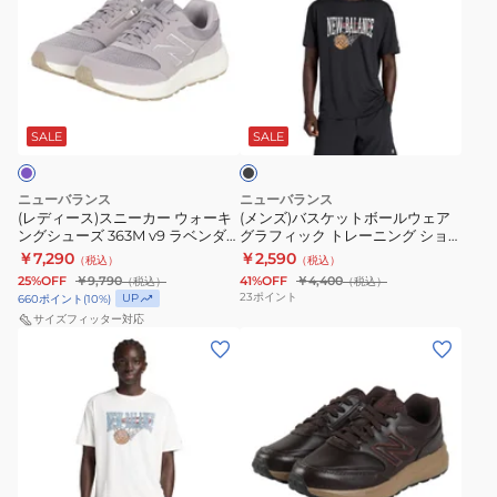
ィ
ズ)
ー
バ
ス)
ス
ス
ケ
ブ
ニ
ッ
ラ
ー
ト
ッ
SALE
SALE
ク
カ
ボ
ー
ー
ニューバランス
ニューバランス
ウ
ル
(レディース)スニーカー ウォーキ
(メンズ)バスケットボールウェア
ングシューズ 363M v9 ラベンダ
グラフィック トレーニング ショ
ォ
ウ
ー W363M81J 2E ウォーキングシ
ートスリーブシャツ MT53630BK
￥7,290
￥2,590
（税込）
（税込）
ー
ェ
ューズ
25%OFF
￥9,790
41%OFF
￥4,400
（税込）
（税込）
キ
ア
23
ポイント
UP
660
ポイント
(
10
%)
ン
グ
サイズフィッター対応
(メ
(メ
グ
ラ
ン
ン
シ
フ
ズ)
ズ)
ュ
ィ
バ
ス
ー
ッ
ス
ニ
ズ
ク
ケ
ー
363M
ト
ブ