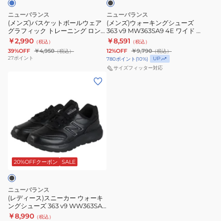
ー
シ
ニ
ニ
ニューバランス
ニューバランス
ル
ュ
ン
ン
(メンズ)バスケットボールウェア
(メンズ)ウォーキングシューズ
グラフィック トレーニング ロン
363 v9 MW363SA9 4E ワイド 幅
ウ
ー
グ
グ
グスリーブシャツ MT53632SRU
広
￥2,990
￥8,591
（税込）
（税込）
ェ
ズ
ロ
ロ
39%OFF
￥4,950
12%OFF
￥9,790
（税込）
（税込）
ア
363
ン
ン
27
ポイント
UP
780
ポイント
(
10
%)
グ
v9
グ
グ
サイズフィッター対応
(レ
ラ
MW363SA9
ス
ス
デ
フ
4E
リ
リ
ィ
ィ
ワ
ー
ー
ー
ッ
イ
ブ
ブ
ス)
ク
ド
シ
シ
ス
ト
幅
ャ
ャ
ニ
レ
広
ツ
ツ
ー
20%OFFクーポン
SALE
ー
MT53631DAL
MT53631BIS
カ
ニ
ー
ン
ニューバランス
ウ
グ
(レディース)スニーカー ウォーキ
ングシューズ 363 v9 WW363SA9
ォ
ロ
2E
￥8,990
（税込）
ー