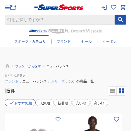
さらに絞り込む
スポーツ・カテゴリ
ブランド
セール
クーポン
ブランドから探す
ニューバランス
おすすめ
順表示
ブランド
ニューバランス
/
シリーズ
363
の商品一覧
15
件
おすすめ順
人気順
新着順
安い順
高い順
(レ
(メ
デ
ン