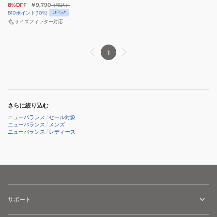
ン
8%OFF
￥9,790
（税込）
キ
グ
UP
810
ポイント
(
10
%)
ン
サイズフィッター対応
ス
グ
リ
シ
ー
1
ュ
ブ
ー
シ
ズ
ャ
363
ツ
v9
MT53632SRU
さらに絞り込む
WW363SA9
ニューバランス
/
セール対象
ニューバランス
/
メンズ
2E
ニューバランス
/
レディース
サポート