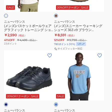
ッ
カ
v9
レ
ラ
ト
ー
ウ
SALE
20%OFFクーポン
SALE
ラ
ー
ン
ボ
ウ
ベ
ニ
ー
ォ
ン
ン
ニューバランス
ニューバランス
ル
ー
ダ
(メンズ)バスケットボールウェア
グ
(メンズ)スニーカー ウォーキング
グラフィック トレーニング ショ
シューズ 363 v9 ブラウン
ウ
キ
ー
シ
ートスリーブシャツ MT53630SST
MW363SD9 4E スポーツシュー
￥2,590
￥8,591
（税込）
（税込）
ェ
ン
W363M81J
ョ
ズ
41%OFF
￥4,400
12%OFF
￥9,790
（税込）
（税込）
ア
グ
2E
ー
23
ポイント
UP
780
ポイント
(
10
%)
グ
シ
サイズフィッター対応
ウ
ト
(メ
(メ
ラ
ュ
ォ
ス
ン
ン
フ
ー
ー
リ
ズ)
ズ)
ィ
ズ
キ
ー
ス
バ
ッ
363
ン
ブ
ニ
ス
ク
v9
グ
シ
ー
ケ
ト
ブ
シ
ャ
ラ
カ
ッ
レ
ラ
ュ
ツ
イ
ー
ト
ト
20%OFFクーポン
SALE
SALE
ー
ウ
ー
MT53630BK
ブ
ウ
ボ
ニ
ン
ズ
ル
ォ
ー
ン
MW363SD9
ー
ニューバランス
ニューバランス