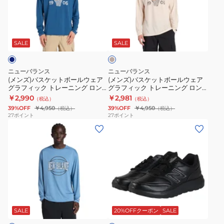
ス
ス
ッ
ッ
シ
ュ
ケ
ケ
ク
ク
ャ
ー
ベ
ッ
ッ
ト
ト
ツ
ズ
ー
ト
ト
レ
レ
ジ
SALE
SALE
MT53632BK
ュ
ボ
ボ
ー
ー
ー
ー
ニ
ニ
ニューバランス
ニューバランス
ル
ル
ン
ン
(メンズ)バスケットボールウェア
(メンズ)バスケットボールウェア
グラフィック トレーニング ロン
グラフィック トレーニング ロン
ウ
ウ
グ
グ
グスリーブシャツ MT53631DAL
グスリーブシャツ MT53631BIS
￥2,990
￥2,981
（税込）
（税込）
ェ
ェ
ロ
ロ
39%OFF
￥4,950
39%OFF
￥4,950
（税込）
（税込）
ア
ア
ン
ン
27
ポイント
27
ポイント
(メ
(メ
グ
グ
グ
グ
ン
ン
ラ
ラ
ス
ス
ズ)
ズ)
フ
フ
リ
リ
バ
ウ
ィ
ィ
ー
ー
ス
ォ
ッ
ッ
ブ
ブ
ケ
ー
ク
ク
シ
シ
ブ
ッ
キ
ト
ト
ャ
ャ
ラ
ト
ン
レ
レ
ツ
ツ
ッ
SALE
20%OFFクーポン
SALE
ク
ボ
グ
ー
ー
MT53632SST
MT53631BK