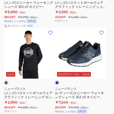
ー
ル
グ
(メンズ)スニーカー ウォーキング
4E
(メンズ)バスケットボールウェア
シューズ 363 v9 ネイビー
グラフィック トレーニング ショ
キ
ウ
シ
ス
MW363SE9 4E スポーツシュー
ートスリーブシャツ
￥6,990
￥2,590
（税込）
（税込）
ン
ェ
ョ
ズ
ポ
MT53630SRU
28%OFF
￥9,790
41%OFF
￥4,400
（税込）
（税込）
グ
ア
ー
ー
23
ポイント
UP
630
ポイント
(
10
%)
シ
グ
サイズフィッター対応
ト
ツ
(メ
(レ
ュ
ラ
ス
シ
ン
デ
ー
フ
リ
ュ
ズ)
ィ
ズ
ィ
ー
ー
バ
ー
363
ッ
ブ
ズ
ス
ス)
v9
ク
シ
ケ
ス
ネ
ト
ャ
ネ
ッ
ニ
イ
レ
ツ
イ
ト
ー
ビ
SALE
20%OFFクーポン
SALE
ビ
ー
MT53630SST
ー
ボ
カ
ー
ニ
ー
ー
MW363SE9
ン
ニューバランス
ニューバランス
ル
ウ
4E
(メンズ)バスケットボールウェア
グ
(レディース)スニーカー ウォーキ
グラフィック トレーニング ロン
ングシューズ 363 v9 ネイビー
ウ
ォ
ス
シ
グスリーブシャツ MT53632BK
WW363SE9 2E スポーツシュー
￥2,990
￥7,249
（税込）
（税込）
ェ
ー
ポ
ョ
ズ
39%OFF
￥4,950
25%OFF
￥9,790
（税込）
（税込）
ア
キ
ー
ー
27
ポイント
UP
975
ポイント
(
15
%)