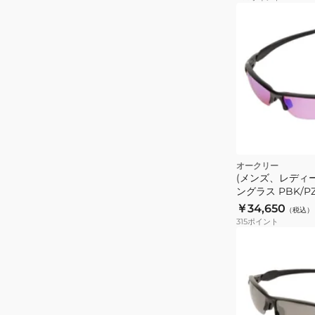
オークリー
(メンズ、レディース
ングラス PBK/P
92710961 ケース
￥34,650
（税込）
315
ポイント