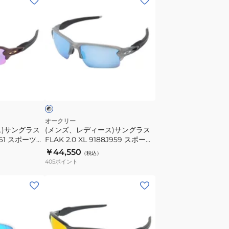
ン
ズ、
レ
デ
ィ
ー
ブ
ス)
ラ
サ
ン
グ
オークリー
ス)サングラス
(メンズ、レディース)サングラス
ラ
5761 スポーツサ
FLAK 2.0 XL 9188J959 スポーツ
ス
 日差し対策
サングラス UVカット 日差し対策
￥44,550
（税込）
FLAK
405
ポイント
2.0
XL
(メ
9188J959
ン
ス
ズ)
ポ
サ