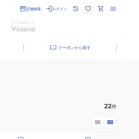
店舗検索
ログイン
サーフ&スノー
クーポン
22
件
(メ