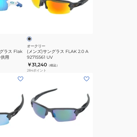
ー
ン
ツ
グ
サ
ラ
ブ
ン
ス
ラ
グ
FLAK
ラ
2.0
ス
A
オークリー
ラス Flak
(メンズ)サングラス FLAK 2.0 A
UV
92715561
 子供用
92715561 UV
カ
UV
￥31,240
（税込）
ッ
284
ポイント
ト
日
差
し
対
策