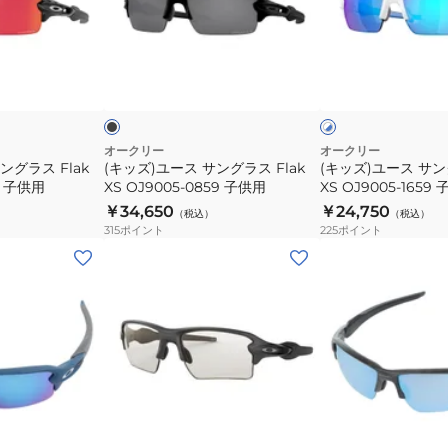
ー
ー
ー
ツ
ス
ス
サ
サ
サ
ブ
ホ
ン
ン
ン
ラ
ワ
ッ
ッ
イ
グ
グ
グ
ク
ト
ラ
ラ
ラ
×
ス
ブ
ス
ス
オークリー
オークリー
ル
ングラス Flak
(キッズ)ユース サングラス Flak
(キッズ)ユース サング
UV
Flak
Flak
ー
59 子供用
XS OJ9005-0859 子供用
XS OJ9005-1659
カ
XS
XS
￥34,650
￥24,750
（税込）
（税込）
ッ
OJ9005-
OJ9005-
315
ポイント
225
ポイント
ト
0859
1659
(メ
(メ
日
子
子
ン
ン
差
供
供
ズ、
ズ、
し
用
用
レ
レ
対
デ
デ
策
ィ
ィ
ー
ー
ブ
ブ
ス)
ス)
ラ
ラ
ッ
ッ
サ
サ