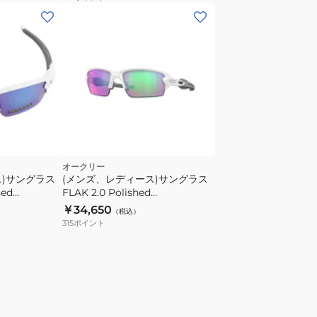
オークリー
ス)サングラス
(メンズ、レディース)サングラス
hed
FLAK 2.0 Polished
hire Iridium
White/Prizm Golf 9271-1061 ケ
￥34,650
（税込）
付 UV
ース付 UV
315
ポイント