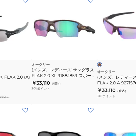
ン
ズ、
レ
デ
ィ
ー
ダ
ス)
ー
ク
ッ
サ
ブ
ク
ン
オークリー
ラ
×
(メンズ、レディース)サングラス
ウ
グ
グ
オークリー
ン
FLAK 2.0 XL 9188J859 スポーツ
レ
LAK 2.0 (A)
(メンズ、レディー
ラ
ー
サングラス UVカット 日差し対策
￥33,110
FLAK 2.0 A 9271
（税込）
ス
ングラス UVカット
301
ポイント
￥33,110
（税込）
FLAK
301
ポイント
（税込）
2.0
A
(キ
(キ
92715761
ッ
ッ
ス
ズ)
ズ)
ポ
ユ
ユ