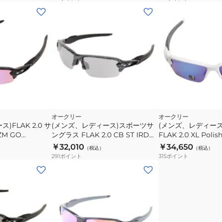
オークリー
オークリー
)FLAK 2.0 サ
(メンズ、レディース)スポーツサ
(メンズ、レディー
ZM GO
ングラス FLAK 2.0 CB ST IRD
FLAK 2.0 XL Polis
付 UV
92710661.M ケース付 UV
White/Prizm Sapp
￥32,010
￥34,650
（税込）
（税込）
9188-9459 ケース
291
ポイント
315
ポイント