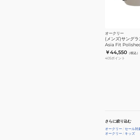
オークリー
(メンズ)サングラス 
Asia Fit Polish
Black Polarize
￥44,550
（税込）
ス付 UV
405
ポイント
さらに絞り込む
オークリー
/
セール対
オークリー
/
キッズ