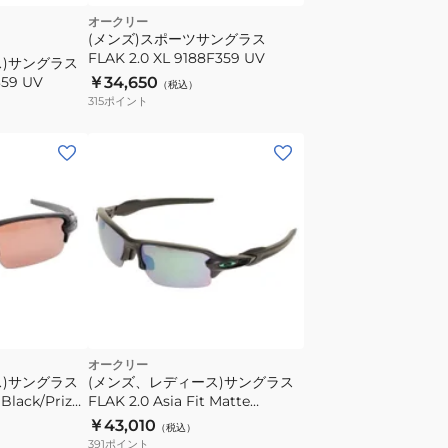
オークリー
(メンズ)スポーツサングラス
FLAK 2.0 XL 9188F359 UV
ス)サングラス
359 UV
￥34,650
（税込）
315
ポイント
オークリー
ス)サングラス
(メンズ、レディース)サングラス
 Black/Prizm
FLAK 2.0 Asia Fit Matte
3761 ケース付
Black/prizm jade polarized
￥43,010
（税込）
9271-2561 ケース付 UV
391
ポイント