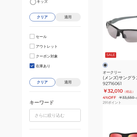
キッズ
ン
ズ)
クリア
適用
サ
ン
グ
セール
ラ
ブ
アウトレット
ス
ラ
ッ
SALE
FLAK
クーポン対象
ク
2.0
在庫あり
(A)
オークリー
(メンズ)サングラス F
92716061
クリア
適用
92716061
￥32,010
（税込）
4%OFF
￥33,550
キーワード
291
ポイント
(キ
ッ
ズ)
ユ