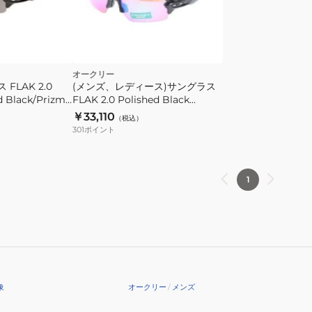
オークリー
FLAK 2.0
(メンズ、レディース)サングラス
ed Black/Prizm
FLAK 2.0 Polished Black
d 9271-2661 ケー
Ink/Prizm Golf 9271-0561 ケー
￥33,110
（税込）
ス付 UV
301
ポイント
1
象
オークリー
/
メンズ