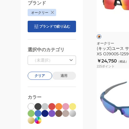
ー
ブランド
ス
オークリー
サ
オ
ン
レ
ブランドで絞り込む
ン
グ
ク
ジ
ラ
×
ブ
ス
オークリー
ラ
(キッズ)ユース サ
Flak
選択中のカテゴリ
ッ
XS OJ9005-12
XS
ク
（未選択）
￥24,750
（税込）
OJ9005-
225
ポイント
1259
クリア
適用
子
供
用
カラー