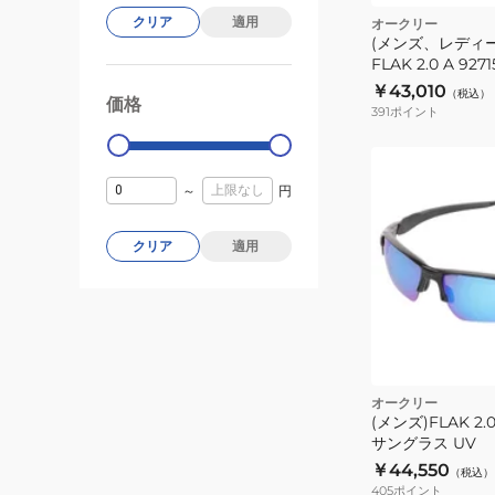
ク
クリア
適用
オークリー
(メンズ、レディ
FLAK 2.0 A 927
￥43,010
（税込）
価格
99000
0
391
ポイント
～
円
クリア
適用
オークリー
(メンズ)FLAK 2.0
サングラス UV
￥44,550
（税込）
405
ポイント