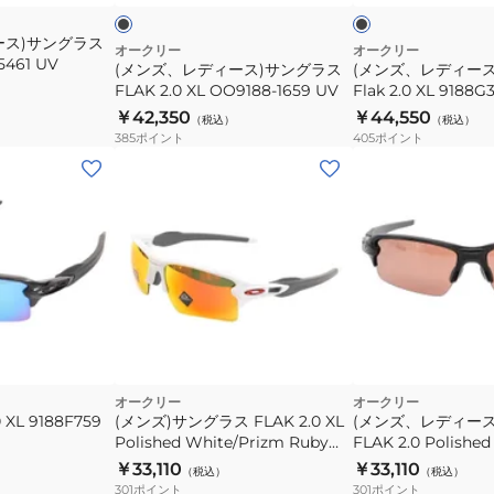
ク
ン
ン
ース)サングラス
グ
グ
オークリー
オークリー
15461 UV
(メンズ、レディース)サングラス
(メンズ、レディー
ラ
ラ
FLAK 2.0 XL OO9188-1659 UV
Flak 2.0 XL 9188G
ス
ス
￥42,350
￥44,550
（税込）
（税込）
FLAK
Flak
385
ポイント
405
ポイント
2.0
2.0
XL
XL
OO9188-
9188G359
1659
UV
UV
オークリー
オークリー
 XL 9188F759
(メンズ)サングラス FLAK 2.0 XL
(メンズ、レディー
Polished White/Prizm Ruby
FLAK 2.0 Polished
9188-9359 ケース付 UV
Dark Golf 9271-
￥33,110
￥33,110
（税込）
（税込）
UV
301
ポイント
301
ポイント