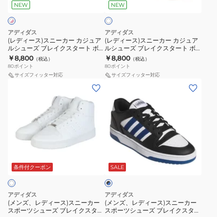
ー
ー
ミ
の
NEW
NEW
ホ
ワ
カ
カ
ッ
ハ
イ
ー
ー
ド
コ
ト
アディダス
アディダス
カ
カ
ア
笠
(レディース)スニーカー カジュア
(レディース)スニーカー カジュア
ルシューズ ブレイクスタート ボ
ルシューズ ブレイクスタート ボ
ジ
ジ
オ
原
ールド W アオのハコ 蝶野雛 着用
ールド W アオのハコ 守屋菖蒲 着
￥8,800
￥8,800
（税込）
（税込）
ュ
ュ
の
匡
ホワイト ピンク NSB35-JP7523
用 オフホワイト ONW17-KI3764
80
ポイント
80
ポイント
お一人様一点まで
お一人様一点まで
ア
ア
ハ
着
サイズフィッター対応
サイズフィッター対応
(メ
(メ
ル
ル
コ
用
ン
ン
シ
シ
鹿
ホ
ズ、
ズ、
ュ
ュ
野
ワ
レ
レ
ー
ー
千
イ
デ
デ
ズ
ズ
夏
ト
ィ
ィ
ブ
ブ
着
レ
ブ
ー
ー
レ
レ
用
ッ
ラ
ス)
ス)
イ
イ
ラ
ド
条件付クーポン
SALE
ッ
ク
ス
ス
ク
ク
イ
OSK17-
×
ニ
ニ
ス
ス
ト
KH9214
ブ
アディダス
アディダス
ー
ー
ル
タ
タ
グ
お
(メンズ、レディース)スニーカー
(メンズ、レディース)スニーカー
ー
スポーツシューズ ブレイクスター
スポーツシューズ ブレイクスター
カ
カ
ー
ー
レ
一