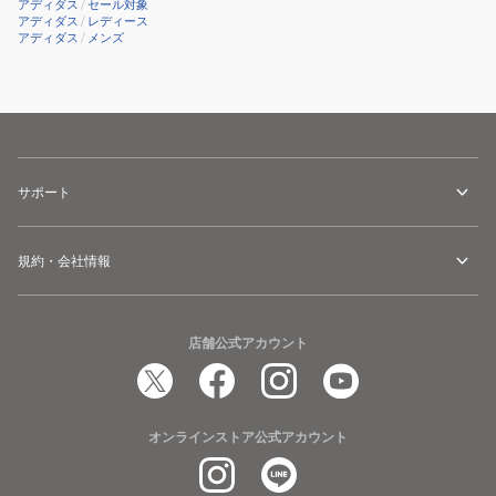
アディダス
/
セール対象
ッ
アディダス
/
レディース
アディダス
/
メンズ
ド
ロ
イ
ヤ
ル
ブ
サポート
ル
ー
IH7970
規約・会社情報
店舗公式アカウント
オンラインストア公式アカウント