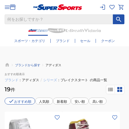
さらに絞り込む
スポーツ・カテゴリ
ブランド
セール
クーポン
ブランドから探す
アディダス
おすすめ
順表示
ブランド
アディダス
/
シリーズ
ブレイクスタート
の商品一覧
19
件
おすすめ順
人気順
新着順
安い順
高い順
(メ
(メ
ン
ン