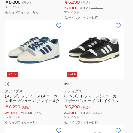
ト ミッド ホワイト OSO74-
ト ブラック ブルー NKA22-
￥8,800
￥6,290
（税込）
（税込）
ー
ー
ト
ト
ー
人
KJ0085 スポーツ カジュアル シ
JS2261 スポーツ カジュアル シュ
80
ポイント
23%OFF
￥8,250
（税込）
ューズ
ーズ
ス
ス
ボ
ボ
OPO50-
様
サイズフィッター対応
57
ポイント
ポ
ポ
サイズフィッター対応
ー
ー
KI1271
一
(メ
(メ
ー
ー
ル
ル
お
点
ン
ン
ツ
ツ
ド
ド
一
ま
ズ、
ズ、
シ
シ
W
W
人
で
レ
レ
ュ
ュ
ア
ア
様
デ
デ
ー
ー
オ
オ
一
ィ
ィ
ズ
ズ
の
の
点
ブ
ー
ー
ブ
ブ
ハ
ハ
ま
ラ
ス)
ス)
SALE
SALE
ッ
レ
レ
コ
コ
で
ク
ス
ス
イ
イ
蝶
守
×
ニ
ニ
ク
ク
ホ
野
屋
アディダス
アディダス
ー
ー
ワ
(メンズ、レディース)スニーカー
(メンズ、レディース)スニーカー
ス
ス
雛
菖
イ
スポーツシューズ ブレイクスター
スポーツシューズ ブレイクスター
カ
カ
タ
タ
着
蒲
ト
ト ホワイト ブルー NKA22-
ト ブラック ホワイト NKA22-
￥6,290
￥6,290
（税込）
（税込）
ー
ー
JQ9571 スポーツ カジュアル シュ
JS2263 スポーツ カジュアル シュ
ー
ー
用
着
23%OFF
￥8,250
23%OFF
￥8,250
（税込）
（税込）
ーズ
ーズ
ス
ス
57
ポイント
57
ポイント
ト
ト
ホ
用
ポ
サイズフィッター対応
ポ
サイズフィッター対応
ミ
ブ
ワ
オ
(メ
(メ
ー
ー
ッ
ラ
イ
フ