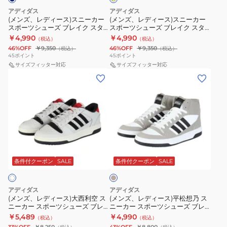
KK1283
ジ
×
ニ
ニ
ク
ク
イ
アディダス
アディダス
ス
ュ
ー
ー
エ
(メンズ、レディース)スニーカー
(メンズ、レディース)スニーカー
ス
ス
ポ
ア
ロ
スポーツシューズ ブレイク スタ
スポーツシューズ ブレイク スタ
カ
カ
タ
タ
ー
ート プレミアム ロー ネイビー
ート プレミアム ロー ブラック イ
ー
ル
￥4,990
￥4,990
（税込）
（税込）
ー
ー
JR1443
エロー JR1442
ー
ー
ツ
シ
46%OFF
￥9,350
46%OFF
￥9,350
（税込）
（税込）
ス
ス
45
ポイント
45
ポイント
ト
ト
カ
ュ
ポ
サイズフィッター対応
ポ
サイズフィッター対応
2000
プ
ジ
ー
(メ
(メ
ー
ー
グ
レ
ュ
ズ
ン
ン
ツ
ツ
レ
ミ
ア
ズ、
ズ、
シ
シ
ー
ア
ル
レ
レ
ュ
ュ
JR1471
ム
シ
デ
デ
ー
ー
カ
ロ
ュ
ィ
ィ
ズ
ズ
ジ
ー
ベ
ー
ー
ー
ブ
ブ
ー
ュ
レ
ズ
ス)
ス)
ジ
条件付クーポン
SALE
条件付クーポン
SALE
レ
レ
ア
ッ
ュ
大
平
イ
イ
ル
ド
西
松
ク
ク
アディダス
アディダス
シ
JS3387
利
想
(メンズ、レディース)大西利空 ス
(メンズ、レディース)平松想乃 ス
ス
ス
ュ
カ
ニーカー スポーツシューズ ブレ
ニーカー スポーツシューズ ブレ
空
乃
タ
タ
イクスタート Turnaround
イクスタート ミッド JI3406
ー
ジ
￥5,489
￥4,990
（税込）
（税込）
ス
ス
JQ5301
ー
ー