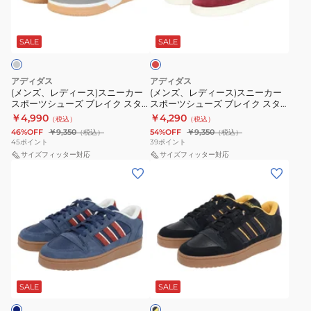
ー
ー
ィ
ィ
ズ
ズ
ー
イ
レ
ズ
ズ
ー
ー
ブ
ブ
ッ
NKA22-
ト
ス)
ス)
ド
SALE
SALE
レ
レ
JQ9571
NKA22-
ス
ス
イ
イ
ス
JS2263
ニ
ニ
ク
ク
アディダス
アディダス
ポ
ス
ー
ー
(メンズ、レディース)スニーカー
(メンズ、レディース)スニーカー
ス
ス
ー
ポ
スポーツシューズ ブレイク スタ
スポーツシューズ ブレイク スタ
カ
カ
タ
タ
ート 2000 グレー JR1471 カジュ
ート プレミアム ロー レッド
ツ
ー
￥4,990
￥4,290
（税込）
（税込）
ー
ー
アルシューズ
JS3387 カジュアルシューズ スポ
ー
ー
カ
ツ
46%OFF
￥9,350
54%OFF
￥9,350
（税込）
（税込）
ーツ
ス
ス
45
ポイント
39
ポイント
ト
ト
ジ
カ
ポ
サイズフィッター対応
ポ
サイズフィッター対応
ホ
ミ
ュ
ジ
(メ
(メ
ー
ー
ワ
ッ
ア
ュ
ン
ン
ツ
ツ
イ
ド
ル
ア
ズ、
ズ、
シ
シ
ト
ブ
シ
ル
レ
レ
ュ
ュ
ブ
ラ
ュ
シ
デ
デ
ー
ー
ラ
ッ
ー
ュ
ィ
ィ
ズ
ズ
ッ
ク
ブ
ズ
ー
ー
ー
ブ
ブ
ラ
ク
KJ1153
ズ
ス)
ス)
SALE
SALE
ッ
レ
レ
NKA22-
カ
ク
ス
ス
イ
イ