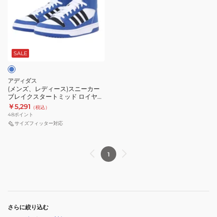
レ
ス
ス
ト
ト
デ
タ
タ
Turnaround
ミ
ィ
ー
ー
JQ5301
ッ
ー
ト
ト
ド
ス)
ブ
ミ
SALE
JI3406
ス
ル
ッ
ニ
ー
ド
アディダス
ー
IH7967
パ
(メンズ、レディース)スニーカー
ブレイクスタートミッド ロイヤル
カ
ス
ー
ブルー IH7970
￥5,291
（税込）
ー
ポ
プ
48
ポイント
ブ
ー
ル
サイズフィッター対応
レ
ツ
ホ
イ
シ
ワ
1
ク
ュ
イ
ス
ー
ト
タ
ズ
IH7972
ー
タ
ト
ウ
さらに絞り込む
ミ
ン