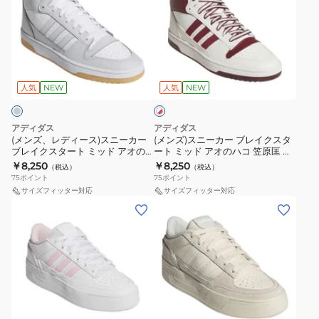
ズ、
ズ)
レ
ス
デ
ニ
ィ
ー
ホ
ー
カ
ワ
ス)
ー
人気
NEW
人気
NEW
イ
ト
ス
ブ
×
ニ
レ
レ
アディダス
アディダス
ー
イ
ッ
(メンズ、レディース)スニーカー
(メンズ)スニーカー ブレイクスタ
ド
ブレイクスタート ミッド アオの
ート ミッド アオのハコ 笠原匡 着
カ
ク
ハコ 鹿野千夏 着用 ライトグレー
用 ホワイト レッド OSK17-
￥8,250
￥8,250
（税込）
（税込）
ー
ス
OPO50-KI1271 お一人様一点まで
KH9214 お一人様一点まで
75
ポイント
75
ポイント
ブ
タ
サイズフィッター対応
サイズフィッター対応
(レ
(レ
レ
ー
デ
デ
イ
ト
ィ
ィ
ク
ミ
ー
ー
ス
ッ
ス)
ス)
タ
ド
ス
ス
ー
ア
オ
ニ
ニ
ト
オ
フ