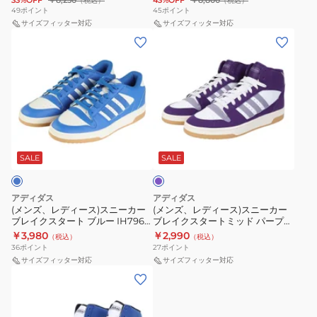
ズ
ュ
33%OFF
￥8,250
43%OFF
￥8,800
（税込）
（税込）
ニ
ニ
49
ポイント
45
ポイント
ト
ト
ア
ー
サイズフィッター対応
ー
サイズフィッター対応
プ
プ
ル
(メ
(メ
カ
カ
レ
レ
シ
ン
ン
ー
ー
ミ
ミ
ュ
ズ、
ズ、
ス
ス
ア
ア
ー
レ
レ
ポ
ポ
ム
ム
ズ
デ
デ
ー
ー
ロ
ロ
ス
ィ
ィ
ツ
ツ
ー
ー
パ
ポ
ー
ー
シ
シ
ー
ネ
ブ
ー
ス)
ス)
プ
SALE
SALE
ュ
ュ
イ
ラ
ル
ツ
ス
ス
ー
ー
ビ
ッ
ニ
ニ
ズ
ズ
アディダス
アディダス
ー
ク
ー
ー
(メンズ、レディース)スニーカー
(メンズ、レディース)スニーカー
ブ
ブ
JR1443
イ
ブレイクスタート ブルー IH7967
ブレイクスタートミッド パープル
カ
カ
レ
レ
スポーツシューズ タウン
ホワイト IH7972
エ
￥3,980
￥2,990
（税込）
（税込）
ー
ー
イ
イ
36
ポイント
27
ポイント
ロ
ブ
ブ
サイズフィッター対応
サイズフィッター対応
ク
ク
ー
(メ
レ
レ
ス
ス
JR1442
ン
イ
イ
タ
タ
ズ、
ク
ク
ー
ー