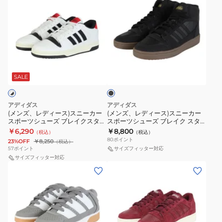
ン
ン
ツ
ツ
ド
ッ
ト
ホ
ズ、
ズ、
シ
シ
ホ
ク
ピ
ワ
レ
レ
ュ
ュ
ワ
ブ
ン
イ
デ
デ
ー
ー
イ
ル
ク
ト
ィ
ィ
ズ
ズ
ト
ー
NSB35-
ONW17-
ブ
ー
ー
ブ
ブ
ラ
OSO74-
NKA22-
JP7523
KI3764
ス)
ス)
ッ
SALE
レ
レ
KJ0085
JS2261
お
お
ク
ス
ス
イ
イ
ス
ス
一
一
ニ
ニ
ク
ク
アディダス
アディダス
ポ
ポ
人
人
ー
ー
(メンズ、レディース)スニーカー
(メンズ、レディース)スニーカー
ス
ス
ー
ー
様
様
スポーツシューズ ブレイクスター
スポーツシューズ ブレイク スタ
カ
カ
タ
タ
ト ホワイト ブラック NKA22-
ート ミッド ブラック KJ1153 カジ
ツ
ツ
一
一
￥6,290
￥8,800
（税込）
（税込）
ー
ー
KK1283 スポーツ カジュアル シュ
ュアルシューズ
ー
ー
80
ポイント
カ
カ
点
23%OFF
￥8,250
点
（税込）
ーズ
ス
ス
57
ポイント
サイズフィッター対応
ト
ト
ジ
ジ
ま
ま
ポ
サイズフィッター対応
ポ
ホ
ブ
ュ
ュ
で
で
(メ
(メ
ー
ー
ワ
ラ
ア
ア
ン
ン
ツ
ツ
イ
ッ
ル
ル
ズ、
ズ、
シ
シ
ト
ク
シ
シ
レ
レ
ュ
ュ
ブ
ホ
ュ
ュ
デ
デ
ー
ー
ル
ワ