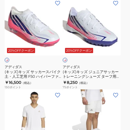
(キ
(キ
ン
ュ
ァ
ー
ッ
ッ
グ
ー
ス
フ
ズ)
ズ)
シ
ズ
ト
ァ
キ
キ
ュ
タ
LEAGUE
ス
ッ
ッ
ー
ー
HG
ト
ズ
ズ
ズ
フ
ONL81-
CLUB
ホ
サ
ジ
タ
用
HQ2379
TF
ワ
ッ
ュ
ー
F50
ONP20-
20%OFFクーポン
20%OFFクーポン
イ
ト
カ
ニ
フ
ハ
KK1368
×
ー
ア
用
イ
ピ
アディダス
アディダス
ス
サ
ン
F50
パ
(キッズ)キッズ サッカースパイク
(キッズ)キッズ ジュニアサッカー
ク
土・人工芝用 F50 ハイパーファス
トレーニングシューズ ターフ用
パ
ッ
ハ
ー
ト ELITE サッカースパイク
F50 ハイパーファスト LEAGUE
￥16,500
￥8,250
（税込）
（税込）
イ
カ
イ
フ
HG/MG OQA32-KH8263
TF OMS29-KK1321
150
ポイント
75
ポイント
ク
ー
パ
ァ
(メ
(メ
土・
ト
ー
ス
ン
ン
人
レ
フ
ト
ズ)
ズ)
工
ー
ァ
CLUB
テ
テ
芝
ニ
ス
TF
ニ
ニ
用
ン
ト
OMN60-
ス
ス