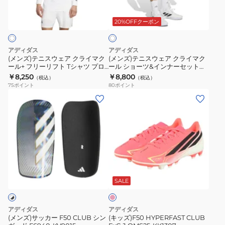
ホ
F50
グ
CLUB
KJ3409
ウ
ウ
ワ
ハ
シ
面
ェ
ェ
20%OFFクーポン
イ
イ
ュ
フ
ト
ア
ア
パ
ー
ァ
ク
ク
アディダス
アディダス
ー
ズ
ス
ラ
ラ
(メンズ)テニスウェア クライマク
(メンズ)テニスウェア クライマク
フ
タ
ナ
ール+ フリーリフト Tシャツ プロ
ール ショーツ&インナーセット
イ
イ
Z3568-KF5001
MBZ10-KF5008
￥8,250
￥8,800
ァ
ー
ー
（税込）
（税込）
マ
マ
75
ポイント
80
ポイント
ス
フ
TF
ク
ク
(メ
(キ
ト
用
ONP14-
ー
ー
ン
ッ
ELITE
F50
KK1337
ル
ル
ズ)
ズ)F50
サ
ハ
+
シ
サ
HYPERFAST
ッ
イ
フ
ョ
ッ
CLUB
カ
パ
リ
ー
カ
FxG
ー
ー
シ
ー
ツ
ー
J
ョ
ス
フ
リ
&
F50
OMS25-
ッ
SALE
パ
ァ
フ
イ
ク
CLUB
KK1307
ピ
イ
ス
ト
ン
シ
ン
アディダス
アディダス
ク
ト
T
ナ
ク
ン
(メンズ)サッカー F50 CLUB シン
(キッズ)F50 HYPERFAST CLUB
HG/MG
LEAGUE