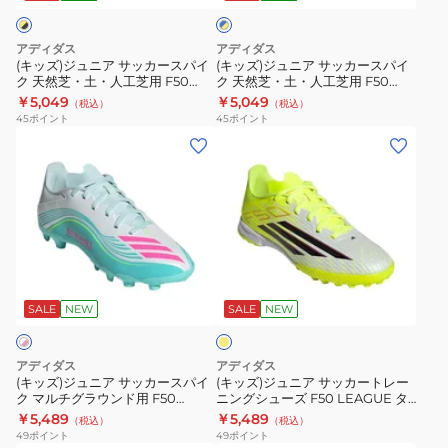
F50
OOL63-
×
ッ
ッ
イ
LEAGUE
JR9053
カ
カ
エ
アディダス
アディダス
タ
ー
ー
ロ
(キッズ)ジュニア サッカースパイ
(キッズ)ジュニア サッカースパイ
ー
ー
ク 天然芝・土・人工芝用 F50
ク 天然芝・土・人工芝用 F50
ス
ス
LEAGUE OOL49-JR9022
LEAGUE OOL49-JR9021
￥5,049
￥5,049
フ
（税込）
（税込）
パ
パ
45
ポイント
45
ポイント
用
イ
イ
(キ
(キ
OOL47-
ク
ク
ッ
ッ
JR9015
天
天
ズ)
ズ)
然
然
ジ
ジ
芝・
芝・
ュ
ュ
土・
土・
ニ
ニ
イ
人
人
ア
ア
エ
工
工
サ
サ
ロ
SALE
NEW
SALE
NEW
芝
芝
ー
ッ
ッ
用
用
カ
カ
アディダス
アディダス
F50
F50
ー
ー
(キッズ)ジュニア サッカースパイ
(キッズ)ジュニア サッカートレー
LEAGUE
LEAGUE
ク マルチグラウンド用 F50
ニングシューズ F50 LEAGUE タ
ス
ト
MESSI LEAGUE OPJ57-JQ0941
ーフ用 OOL47-JR9018
￥5,489
￥5,489
OOL49-
OOL49-
（税込）
（税込）
パ
レ
49
ポイント
49
ポイント
JR9022
JR9021