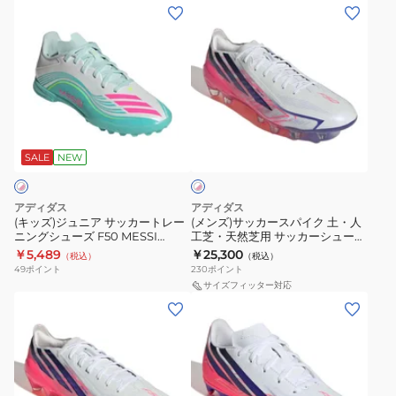
イ
ー
(キ
(メ
ク
ニ
ッ
ン
マ
ン
ズ)
ズ)
ル
グ
ジ
サ
チ
シ
ュ
ッ
グ
ュ
ニ
カ
ホ
ラ
ー
ア
ー
ワ
ウ
ズ
サ
ス
SALE
NEW
イ
ン
F50
ト
ッ
パ
×
ド
LEAGUE
カ
イ
ピ
アディダス
アディダス
用
タ
ー
ク
ン
(キッズ)ジュニア サッカートレー
(メンズ)サッカースパイク 土・人
ク
F50
ー
ニングシューズ F50 MESSI
工芝・天然芝用 サッカーシューズ
ト
土・
LEAGUE ターフ用 OPJ59-
F50 ハイパーファスト ELITE
￥5,489
￥25,300
MESSI
フ
（税込）
（税込）
レ
人
JQ0944
HG/AG ONL46-KK1038
49
ポイント
230
ポイント
LEAGUE
用
ー
工
サイズフィッター対応
OPJ57-
OOL47-
(メ
(キ
ニ
芝・
JQ0941
JR9018
ン
ッ
ン
天
ズ、
ズ)
グ
然
キ
キ
シ
芝
ッ
ッ
ュ
用