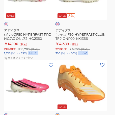
HG/AG
TF
シ
ONL72-
J
ョ
HQ2360
ONP20-
ッ
SALE
SALE
人気
ク
KK1366
ピ
ン
アディダス
アディダス
ク
(メンズ)F50 HYPERFAST PRO
(キッズ)F50 HYPERFAST CLUB
HG/AG ONL72-HQ2360
TF J ONP20-KK1366
￥14,190
￥4,389
（税込）
（税込）
24%OFF
￥18,700
27%OFF
￥6,050
（税込）
（税込）
UP
UP
1,935
ポイント
(
15
%)
390
ポイント
(
10
%)
サイズフィッター対応
(メ
(キ
ン
ッ
ズ)F50
ズ)F50
HYPERFAST
MESSI
ELITE
CLUB
HG/AG
FxG
オ
ONL46-
J
レ
HQ0020
OPJ64-
ン
SALE
ジ
JQ0951