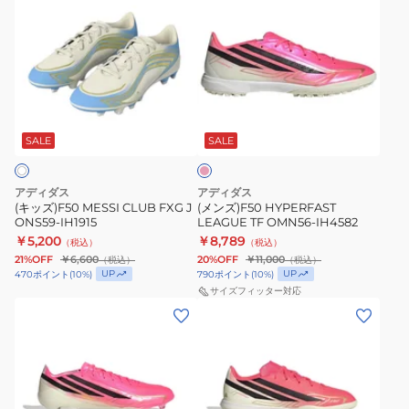
ッ
ン
ズ)F50
ズ)F50
MESSI
HYPERFAST
CLUB
LEAGUE
FXG
TF
シ
J
OMN56-
ョ
ONS59-
IH4582
ッ
SALE
SALE
ク
IH1915
ピ
ン
アディダス
アディダス
ク
(キッズ)F50 MESSI CLUB FXG J
(メンズ)F50 HYPERFAST
ONS59-IH1915
LEAGUE TF OMN56-IH4582
￥5,200
￥8,789
（税込）
（税込）
21%OFF
￥6,600
20%OFF
￥11,000
（税込）
（税込）
UP
UP
470
ポイント
(
10
%)
790
ポイント
(
10
%)
サイズフィッター対応
(メ
(キ
ン
ッ
ズ)F50
ズ)F50
HYPERFAST
HYPERFAST
PRO
CLUB