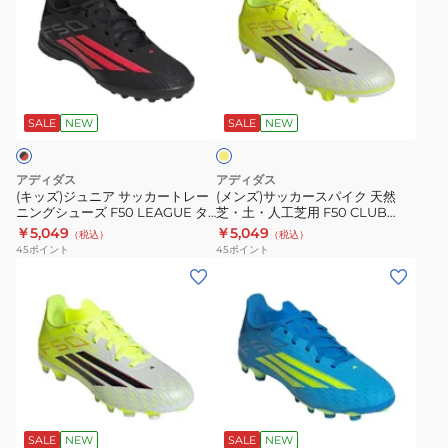
ズ)
ズ)
ジ
サ
ュ
ッ
ニ
カ
イ
ア
ー
エ
サ
ス
ロ
SALE
NEW
SALE
NEW
ー
ッ
パ
カ
イ
アディダス
アディダス
ー
ク
(キッズ)ジュニア サッカートレー
(メンズ)サッカースパイク 天然
ニングシューズ F50 LEAGUE タ
芝・土・人工芝用 F50 CLUB
ト
天
ーフ用 OOL47-JR9015
OOL63-JR9053
￥5,049
￥5,049
（税込）
（税込）
レ
然
45
ポイント
45
ポイント
ー
芝・
(キ
(キ
ニ
土・
ッ
ッ
ン
人
ズ)
ズ)
グ
工
ジ
ジ
シ
芝
ュ
ュ
ュ
用
ニ
ニ
ブ
ー
F50
ア
ア
ル
ズ
CLUB
サ
サ
SALE
NEW
SALE
NEW
ー