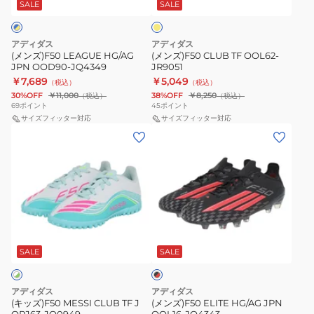
JQ4349
ロ
SALE
SALE
ー
アディダス
アディダス
(メンズ)F50 LEAGUE HG/AG
(メンズ)F50 CLUB TF OOL62-
JPN OOD90-JQ4349
JR9051
￥7,689
￥5,049
（税込）
（税込）
30%OFF
￥11,000
38%OFF
￥8,250
（税込）
（税込）
69
ポイント
45
ポイント
サイズフィッター対応
サイズフィッター対応
(キ
(メ
ッ
ン
ズ)F50
ズ)F50
MESSI
ELITE
CLUB
HG/AG
TF
JPN
ブ
J
OOL16-
ラ
OPJ63-
JQ4343
SALE
SALE
ッ
ク
JQ0949
×
レ
アディダス
アディダス
ッ
(キッズ)F50 MESSI CLUB TF J
(メンズ)F50 ELITE HG/AG JPN
ド