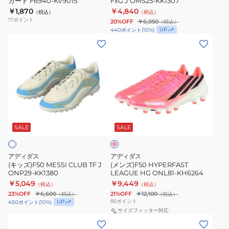
シ
ー
ガード F6940-KV9015
FxG J OMS25-KK1307
ガ
OQA32-
TF
￥1,870
￥4,840
ャ
セ
（税込）
（税込）
ー
17
ポイント
KH8263
OMS29-
20%OFF
￥6,050
（税込）
ツ
ッ
ド
UP
440
ポイント
(
10
%)
KK1321
プ
ト
F6940-
(キ
(メ
ロ
MBZ10-
KV9015
ッ
ン
Z3568-
KF5008
ズ)F50
ズ)F50
KF5001
MESSI
HYPERFAST
CLUB
LEAGUE
TF
HG
シ
J
ONL81-
ョ
ONP29-
KH6264
ッ
SALE
SALE
ク
KK1380
ピ
ン
アディダス
アディダス
ク
(キッズ)F50 MESSI CLUB TF J
(メンズ)F50 HYPERFAST
ONP29-KK1380
LEAGUE HG ONL81-KH6264
￥5,049
￥9,449
（税込）
（税込）
23%OFF
￥6,600
21%OFF
￥12,100
（税込）
（税込）
85
ポイント
UP
450
ポイント
(
10
%)
サイズフィッター対応
(キ
(メ