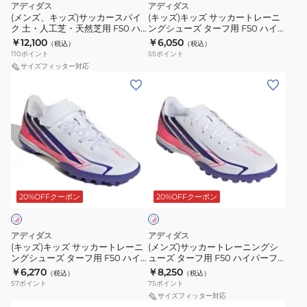
ピ
アディダス
アディダス
ス
ト
ン
イ
イ
ONL46-
(メンズ、キッズ)サッカースパイ
(キッズ)キッズ サッカートレーニ
ク
ク 土・人工芝・天然芝用 F50 ハ
ングシューズ ターフ用 F50 ハイ
パ
レ
パ
パ
KK1038
イパーファスト LEAGUE HG
パーファスト CLUB TF ONP20-
￥12,100
￥6,050
（税込）
（税込）
イ
ー
ー
ー
ONL81-HQ2379
KK1368
110
ポイント
55
ポイント
ク
ニ
フ
フ
サイズフィッター対応
(キ
(メ
土・
ン
ァ
ァ
ッ
ン
人
グ
ス
ス
ズ)
ズ)
工
シ
ト
ト
キ
サ
芝・
ュ
Pro
CLUB
ッ
ッ
天
ー
HG/AG
FG/MG
ズ
カ
然
ズ
ONL72-
OMS25-
ホ
サ
ー
芝
タ
HQ2361
KK1308
ワ
ッ
ト
用
ー
20%OFFクーポン
20%OFFクーポン
イ
ト
カ
レ
F50
フ
×
ー
ー
ハ
用
ピ
アディダス
アディダス
ト
ニ
ン
イ
F50
(キッズ)キッズ サッカートレーニ
(メンズ)サッカートレーニングシ
ク
ングシューズ ターフ用 F50 ハイ
ューズ ターフ用 F50 ハイパーフ
レ
ン
パ
ハ
パーファスト CLUB 面ファスナー
ァスト CLUB TF OMN60-
￥6,270
￥8,250
（税込）
（税込）
ー
グ
ー
イ
TF ONP14-KK1337
KJ3409
57
ポイント
75
ポイント
ニ
シ
フ
パ
サイズフィッター対応