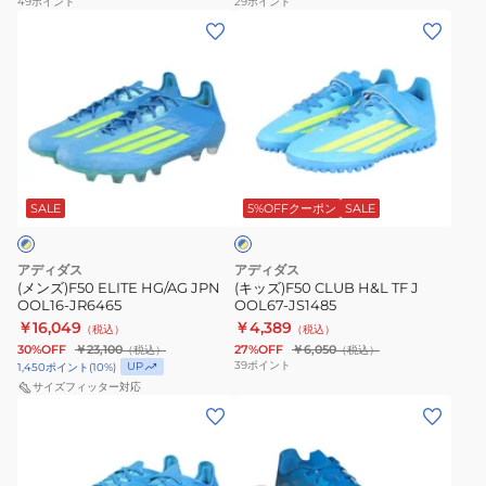
49
ポイント
29
ポイント
(メ
(キ
ム
ニ
ン
ッ
長
ア
ズ)F50
ズ)F50
袖
水
ELITE
CLUB
黒
泳
HG/AG
H&L
M-
ジ
JPN
TF
LL
ッ
ブ
OOL16-
J
サ
プ
ル
JR6465
OOL67-
イ
キ
SALE
5%OFFクーポン
SALE
ー
×
JS1485
ズ
ッ
イ
JWM55-
ズ
エ
アディダス
アディダス
ロ
JL5994
120-
(メンズ)F50 ELITE HG/AG JPN
(キッズ)F50 CLUB H&L TF J
ー
OOL16-JR6465
OOL67-JS1485
ス
160
￥16,049
￥4,389
（税込）
（税込）
イ
サ
30%OFF
￥23,100
27%OFF
￥6,050
（税込）
（税込）
ム
イ
39
ポイント
UP
1,450
ポイント
(
10
%)
ウ
ズ
サイズフィッター対応
(メ
(キ
ェ
SX826
ン
ッ
ア
UPF50+
ズ)F50
ズ)F50
UPF50+
UV