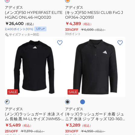
アディダス
アディダス
(メンズ)F50 HYPERFAST ELITE
(キッズ)F50 MESSI CLUB FxG J
HG/AG ONL46-HQ0020
OPJ64-JQ0951
￥26,400
￥4,389
（税込）
（税込）
UP
2,400
ポイント
(
10
%)
33%OFF
￥6,600
（税込）
39
ポイント
サイズフィッター対応
(メ
(キ
ン
ッ
ズ)
ズ)
ラ
ラ
ッ
ッ
シ
シ
ブ
ブ
ュ
ュ
ル
ラ
ー
ガ
ガ
ッ
SALE
SALE
ク
ー
ー
ド
ド
アディダス
アディダス
水
水
(メンズ)ラッシュガード 水泳 スイ
(キッズ)ラッシュガード 水着 ジュ
ム 長袖 黒 M-LLサイズ JWM55-
ニア 水泳 ジップ キッズ 120-160
泳
着
JL5994 スイムウェア UPF50+
サイズ SX826 UPF50+ UVカット
￥5,489
￥3,289
（税込）
（税込）
ス
ジ
UVカット
25%OFF
￥7,370
33%OFF
￥4,950
（税込）
（税込）
イ
ュ