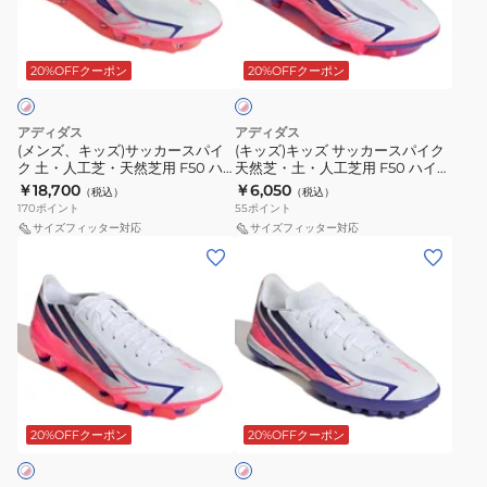
ズ)
ズ
ー
サ
ホ
サ
サ
ズ
ッ
ワ
ッ
ッ
F50
カ
20%OFFクーポン
20%OFFクーポン
イ
ト
カ
カ
MESSI
ー
×
ー
ー
LEAGUE
シ
ピ
アディダス
アディダス
ス
ス
ン
タ
ュ
(メンズ、キッズ)サッカースパイ
(キッズ)キッズ サッカースパイク
ク
ク 土・人工芝・天然芝用 F50 ハ
天然芝・土・人工芝用 F50 ハイパ
パ
パ
ー
ー
イパーファスト Pro HG/AG
ーファスト CLUB FG/MG
￥18,700
￥6,050
（税込）
（税込）
イ
イ
フ
ズ
ONL72-HQ2361
OMS25-KK1308
170
ポイント
55
ポイント
ク
ク
用
F50
サイズフィッター対応
サイズフィッター対応
(メ
(キ
土・
天
OPJ59-
ハ
ン
ッ
人
然
JQ0944
イ
ズ、
ズ)
工
芝・
パ
キ
キ
芝・
土・
ー
ッ
ッ
天
人
フ
ズ)
ズ
然
工
ァ
ホ
サ
サ
芝
芝
ス
ワ
ッ
ッ
用
用
ト
20%OFFクーポン
20%OFFクーポン
イ
ト
カ
カ
F50
F50
ELITE
×
ー
ー
ハ
ハ
HG/AG