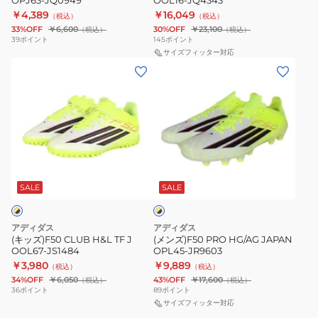
OPJ63-JQ0949
OOL16-JQ4343
￥4,389
￥16,049
（税込）
（税込）
33%OFF
￥6,600
30%OFF
￥23,100
（税込）
（税込）
39
ポイント
145
ポイント
サイズフィッター対応
(キ
(メ
ッ
ン
ズ)F50
ズ)F50
CLUB
PRO
H&L
HG/AG
TF
JAPAN
イ
J
OPL45-
エ
OOL67-
JR9603
SALE
SALE
ロ
ー
JS1484
×
ブ
アディダス
アディダス
ラ
(キッズ)F50 CLUB H&L TF J
(メンズ)F50 PRO HG/AG JAPAN
ッ
OOL67-JS1484
OPL45-JR9603
ク
￥3,980
￥9,889
（税込）
（税込）
34%OFF
￥6,050
43%OFF
￥17,600
（税込）
（税込）
36
ポイント
89
ポイント
サイズフィッター対応