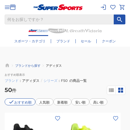
さらに絞り込む
スポーツ・カテゴリ
ブランド
セール
クーポン
ブランドから探す
アディダス
おすすめ
順表示
ブランド
アディダス
/
シリーズ
F50
の商品一覧
50
件
おすすめ順
人気順
新着順
安い順
高い順
(キ
(メ
ッ
ン