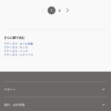
1
2
さらに絞り込む
アディダス
/
セール対象
アディダス
/
キッズ
アディダス
/
メンズ
アディダス
/
レディース
サポート
規約・会社情報