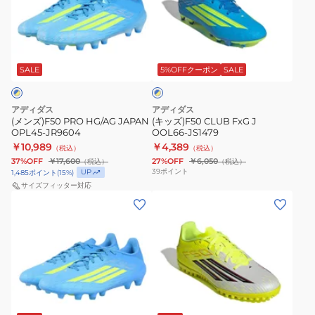
PRO
CLUB
UV
カ
HG/AG
FxG
カ
ッ
JAPAN
J
ッ
ト
ブ
OPL45-
OOL66-
ト
ル
JR9604
JS1479
SALE
5%OFFクーポン
SALE
ー
×
イ
エ
アディダス
アディダス
ロ
(メンズ)F50 PRO HG/AG JAPAN
(キッズ)F50 CLUB FxG J
ー
OPL45-JR9604
OOL66-JS1479
￥10,989
￥4,389
（税込）
（税込）
37%OFF
￥17,600
27%OFF
￥6,050
（税込）
（税込）
39
ポイント
UP
1,485
ポイント
(
15
%)
サイズフィッター対応
(メ
(メ
ン
ン
ズ)F50
ズ)F50
LEAGUE
CLUB
HG/AG
TF
JPN
OOL62-
イ
OOD90-
JR9051
エ