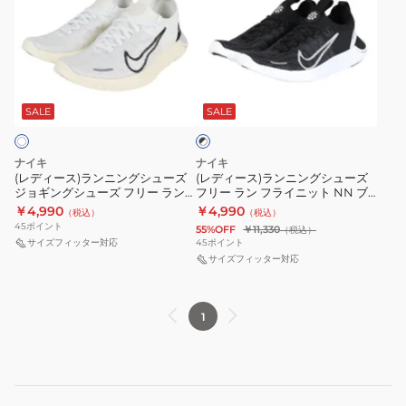
ィ
ィ
ー
ー
ス)
ス)
ラ
ラ
ブ
ン
ン
ラ
ニ
ニ
SALE
SALE
ッ
ク
ン
ン
×
グ
グ
ホ
ナイキ
ナイキ
シ
シ
ワ
(レディース)ランニングシューズ
(レディース)ランニングシューズ
イ
ジョギングシューズ フリー ラン
フリー ラン フライニット NN ブ
ュ
ュ
ト
フライニット ネクスト ネイチャ
ラック ホワイト DX6482-002 ス
￥4,990
￥4,990
（税込）
（税込）
ー
ー
ー DX6482-100
ニーカー ジョギング 軽量 柔軟性
45
ポイント
55%OFF
￥11,330
（税込）
ズ
ズ
サイズフィッター対応
45
ポイント
ジ
フ
サイズフィッター対応
ョ
リ
ギ
ー
1
ン
ラ
グ
ン
シ
フ
ュ
ラ