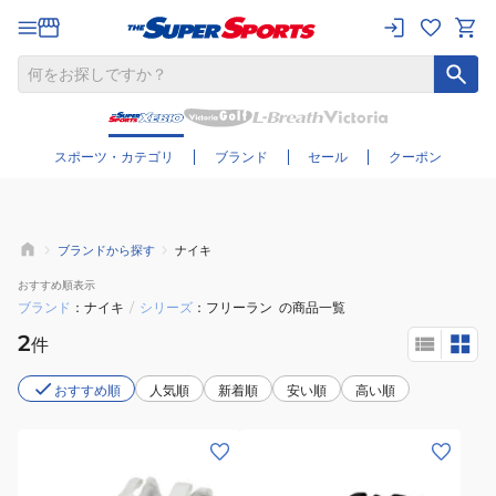
さらに絞り込む
スポーツ・カテゴリ
ブランド
セール
クーポン
ブランドから探す
ナイキ
おすすめ
順表示
ブランド
ナイキ
/
シリーズ
フリーラン
の商品一覧
2
件
おすすめ順
人気順
新着順
安い順
高い順
(レ
(レ
デ
デ