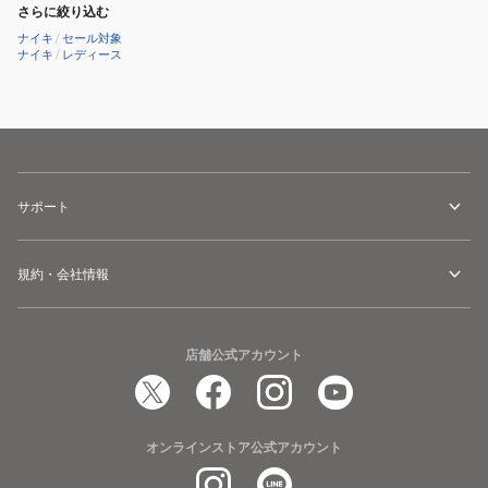
ー
イ
さらに絞り込む
ズ
ニ
ナイキ
/
セール対象
ナイキ
/
レディース
フ
ッ
リ
ト
ー
NN
ラ
ブ
ン
ラ
フ
ッ
サポート
ラ
ク
イ
ホ
ニ
ワ
規約・会社情報
ッ
イ
ト
ト
ネ
DX6482-
店舗公式アカウント
ク
002
ス
ス
ト
ニ
オンラインストア公式アカウント
ネ
ー
イ
カ