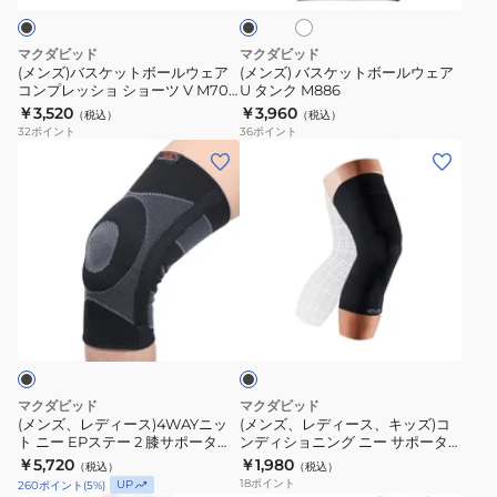
ト
ッ
レ
ク
ボ
ボ
ツ
ッ
ー
ー
マクダビッド
マクダビッド
コ
グ
ル
ル
(メンズ)バスケットボールウェア
(メンズ) バスケットボールウェア
ン
コ
コンプレッショ ショーツ V M705
U タンク M886
ウ
ウ
BK 速乾 UVカット
￥3,520
￥3,960
プ
ン
（税込）
（税込）
ェ
ェ
32
ポイント
36
ポイント
レ
プ
ア
ア
(メ
(メ
ッ
レ
コ
U
ン
ン
シ
ッ
ン
タ
ズ、
ズ、
ョ
シ
プ
ン
レ
レ
ン
ョ
レ
ク
デ
デ
シ
ン
ッ
M886
ィ
ィ
ョ
タ
ブ
シ
ー
ー
ラ
ー
イ
ョ
ス)4WAY
ス、
ッ
ツ
ツ
シ
ク
ニ
キ
M706
左
ョ
ッ
ッ
マクダビッド
マクダビッド
速
脚
ー
ト
ズ)
(メンズ、レディース)4WAYニッ
(メンズ、レディース、キッズ)コ
乾
用
ツ
ト ニー EPステー 2 膝サポーター
ンディショニング ニー サポータ
ニ
コ
M5117
ー MA101
M816L/BK
￥5,720
￥1,980
V
（税込）
（税込）
ー
ン
18
ポイント
UP
260
ポイント
(
5
%)
M705