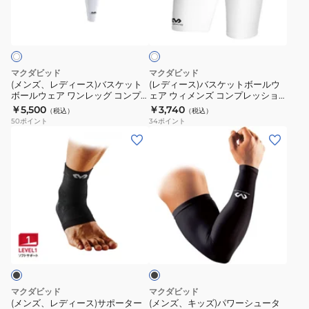
ホ
イ
用
ー
ス
ワ
ス
2
ス)
ケ
イ
5
本
ト
バ
ッ
足
入
ス
ト
マクダビッド
マクダビッド
首
り
ケ
ボ
(メンズ、レディース)バスケット
(レディース)バスケットボールウ
用
M6566/BK
ボールウェア ワンレッグ コンプ
ェア ウィメンズ コンプレッショ
ッ
ー
レッションタイツ 左脚用
ンショーツ M707W/WH
￥5,500
￥3,740
M4305
（税込）
（税込）
ト
ル
M816L/WH
50
ポイント
34
ポイント
ボ
ウ
(メ
(メ
ー
ェ
ン
ン
ル
ア
ズ、
ズ、
ウ
ウ
レ
キ
ェ
ィ
デ
ッ
ア
メ
ィ
ズ)
ブ
ワ
ン
ー
パ
ラ
ン
ズ
ス)
ワ
ッ
レ
コ
ク
サ
ー
ッ
ン
ポ
シ
マクダビッド
マクダビッド
グ
プ
ー
ュ
(メンズ、レディース)サポーター
(メンズ、キッズ)パワーシュータ