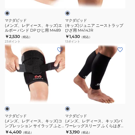
ス、
ニ
ッ
ク
キ
ー
ッ
ス
マクダビッド
マクダビッド
ズ)
ト
(メンズ、レディース、キッズ)エ
(キッズ)ジュニア ニーストラップ
ルボー バンド DP ひじ用 M489
ひざ用 M414JR
エ
ラ
￥2,530
￥1,430
（税込）
（税込）
ル
ッ
23
ポイント
13
ポイント
ボ
プ
(メ
(メ
ー
ひ
ン
ン
バ
ざ
ズ、
ズ、
ン
用
レ
レ
ド
M414JR
デ
デ
DP
ィ
ィ
ブ
ひ
ー
ー
ラ
じ
ス、
ス、
ッ
用
ク
キ
キ
M489
ッ
ッ
マクダビッド
マクダビッド
ズ)
ズ)
(メンズ、レディース、キッズ)コ
(メンズ、レディース、キッズ)パ
ンプレッション サイラップ ふと
ワーレッグスリーブ ふくらはぎ用
コ
パ
もも用 M474
2個入りM6577
￥4,400
￥3,190
（税込）
（税込）
ン
ワ