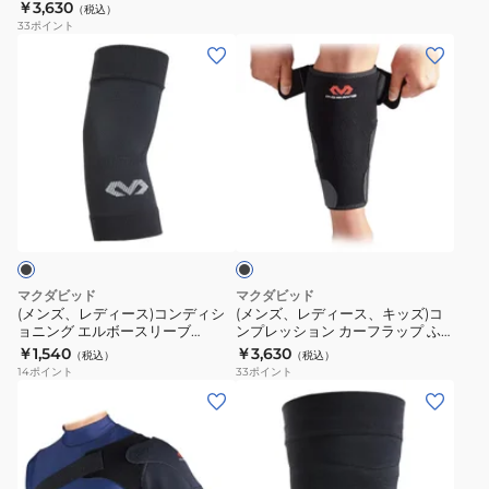
￥3,630
ド
（税込）
ー
33
ポイント
1
ト
(メ
(メ
個
親
ン
ン
入
指
ズ、
ズ、
り
用
レ
レ
M603
M468
デ
デ
ィ
ィ
ブ
ー
ー
ラ
ス)
ス、
ッ
ク
コ
キ
ン
ッ
マクダビッド
マクダビッド
デ
ズ)
(メンズ、レディース)コンディシ
(メンズ、レディース、キッズ)コ
ョニング エルボースリーブ
ンプレッション カーフラップ ふ
ィ
コ
MA106
くらはぎ用 M443
￥1,540
￥3,630
（税込）
（税込）
シ
ン
14
ポイント
33
ポイント
ョ
プ
(メ
(メ
ニ
レ
ン
ン
ン
ッ
ズ、
ズ、
グ
シ
レ
レ