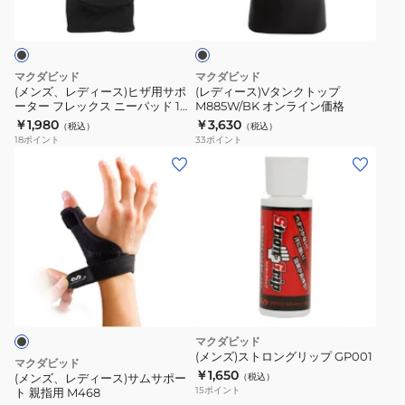
ー
ン
ラ
M401
ス)
ク
ッ
ク
ヒ
ト
ザ
ッ
マクダビッド
マクダビッド
用
プ
(メンズ、レディース)ヒザ用サポ
(レディース)Vタンクトップ
ーター フレックス ニーパッド 1個
M885W/BK オンライン価格
サ
M885W/BK
入り M603
￥1,980
￥3,630
（税込）
（税込）
ポ
オ
18
ポイント
33
ポイント
ー
ン
(メ
タ
ラ
ン
ー
イ
ズ、
フ
ン
レ
レ
価
デ
ッ
格
ィ
ク
ー
ス
ス)
ニ
サ
マクダビッド
ー
ム
(メンズ)ストロングリップ GP001
マクダビッド
パ
サ
￥1,650
(メンズ、レディース)サムサポー
（税込）
ッ
15
ポイント
ト 親指用 M468
ポ