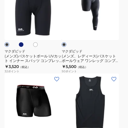
ズ)
ズ、
バ
レ
ス
デ
ケ
ィ
ネ
ホ
ブ
ッ
ー
ワ
ラ
ト
ス)
イ
ッ
ト
ク
ボ
バ
ー
ス
マクダビッド
マクダビッド
ル
ケ
(メンズ)バスケットボール UVカッ
(メンズ、レディース)バスケット
ト インナー スパッツ コンプレッ
ボールウェア ワンレッグ コンプ
UV
ッ
ション ショーツ M706 速乾
レッションタイツ 左脚用
￥3,520
￥5,500
（税込）
（税込）
カ
ト
M816L/BK
32
ポイント
50
ポイント
ッ
ボ
(メ
(メ
ト
ー
ン
ン
イ
ル
ズ)
ズ)
ン
ウ
バ
バ
ナ
ェ
ス
ス
ー
ア
ケ
ケ
ホ
ブ
ス
ワ
ッ
ッ
ワ
ラ
パ
ン
ト
ト
イ
ッ