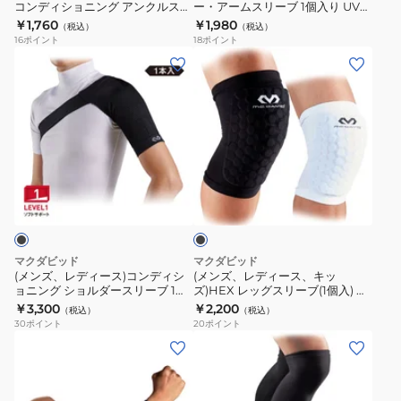
コ
レ
コンディショニング アンクルスリ
ー・アームスリーブ 1個入り UVカ
タ
ー
ーブ 黒 S-Lサイズ MA107 スリー
ット M656/BL 速乾
￥1,760
￥1,980
ン
ッ
（税込）
（税込）
ー
タ
ブタイプ UVカット 紫外線対策
16
ポイント
18
ポイント
プ
シ
コ
ー・
(メ
(メ
レ
ョ
ン
ア
ン
ン
ッ
ン
デ
ー
ズ、
ズ、
シ
シ
ィ
ム
レ
レ
ョ
ョ
シ
ス
デ
デ
ン
ー
ョ
リ
ィ
ィ
タ
ツ
ブ
ニ
ー
ー
ー
ラ
イ
M707W/WH
ン
ブ
ス)
ス、
ッ
ツ
グ
1
ク
コ
キ
左
ア
個
ン
ッ
マクダビッド
マクダビッド
脚
ン
入
デ
ズ)HEX
(メンズ、レディース)コンディシ
(メンズ、レディース、キッ
用
ク
り
ョニング ショルダースリーブ 1本
ズ)HEX レッグスリーブ(1個入) ひ
ィ
レ
入 黒 S-Lサイズ MA109 肩 保護 サ
ざ用 M6441L
M816L/WH
￥3,300
￥2,200
ル
UV
（税込）
（税込）
シ
ッ
ポート
30
ポイント
20
ポイント
ス
カ
ョ
グ
(メ
(メ
リ
ッ
ニ
ス
ン
ン
ー
ト
ン
リ
ズ)
ズ、
ブ
M656/BL