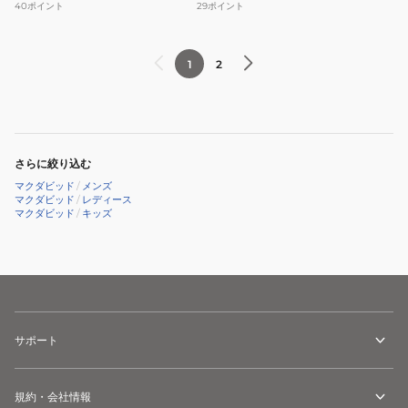
40
ポイント
29
ポイント
プ
ー
レ
レ
ッ
ッ
1
2
シ
グ
ョ
ス
ン
リ
サ
ー
さらに絞り込む
イ
ブ
マクダビッド
/
メンズ
ラ
ふ
マクダビッド
/
レディース
マクダビッド
/
キッズ
ッ
く
プ
ら
ふ
は
と
ぎ
も
用
も
2
サポート
用
個
M474
入
り
規約・会社情報