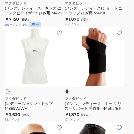
マクダビッド
マクダビッド
MA105
ズ)
ー
(メンズ、レディース、キッズ)ニ
(メンズ、レディース)ショート ニ
ースタビライザー5 ひざ用 M425
ーラップ ひざ用 M4191
ニ
ト
￥7,150
￥1,870
（税込）
（税込）
ー
ニ
17
ポイント
UP
195
ポイント
(
3
%)
ス
ー
(レ
(メ
タ
ラ
デ
ン
ビ
ッ
ィ
ズ、
ラ
プ
ー
レ
イ
ひ
ス)V
デ
ザ
ざ
タ
ィ
ー
用
ブ
ン
ー
ラ
5
M4191
ク
ス、
ッ
ひ
ク
ト
キ
ざ
ッ
ッ
マクダビッド
マクダビッド
用
プ
ズ)
(レディース)Vタンクトップ
(メンズ、レディース、キッズ)リ
M425
M885W/WH
ストサポート 手首用 M451N/BK
M885W/WH
リ
￥3,630
￥1,870
（税込）
（税込）
ス
33
ポイント
17
ポイント
ト
(メ
(メ
サ
ン
ン