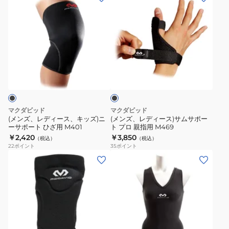
速
用
ア
ッ
ン
ン
乾
M437L
ン
プ
ズ、
ズ、
ク
ア
レ
レ
ル
ン
デ
デ
ラ
ク
ィ
ィ
ブ
ッ
ル
ー
ー
ラ
プ
ラ
ス、
ス)
ッ
M4321
ッ
ク
キ
サ
プ
ッ
ム
マクダビッド
マクダビッド
足
ズ)
サ
(メンズ、レディース、キッズ)ニ
(メンズ、レディース)サムサポー
首/
ーサポート ひざ用 M401
ト プロ 親指用 M469
ニ
ポ
￥2,420
￥3,850
右
（税込）
（税込）
ー
ー
22
ポイント
35
ポイント
足
サ
ト
(メ
(レ
用
ポ
プ
ン
デ
M437R
ー
ロ
ズ、
ィ
ト
親
レ
ー
ひ
指
デ
ス)V
ざ
用
ィ
タ
ブ
用
M469