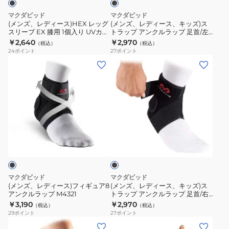
紫
MA109
ン
ッ
ッ
外
マクダビッド
マクダビッド
肩
グ
グ
ズ)
(メンズ、レディース)HEX レッグ
(メンズ、レディース、キッズ)ス
線
保
ふ
スリーブ EX 膝用 1個入り UVカッ
トラップ アンクルラップ 足首/左
ス
ス
対
ト M6447/BK 速乾
足用 M437L
護
￥2,640
￥2,970
く
（税込）
（税込）
リ
ト
策
24
ポイント
27
ポイント
サ
ら
ー
ラ
(メ
(メ
ポ
は
ブ
ッ
ン
ン
ー
ぎ
EX
プ
ズ、
ズ、
ト
用
膝
ア
レ
レ
2
用
ン
デ
デ
個
1
ク
ィ
ィ
入
ブ
個
ル
ー
ー
ラ
り
入
ラ
ス)
ス、
ッ
M6572
り
ッ
ク
フ
キ
UV
プ
ィ
ッ
マクダビッド
マクダビッド
カ
足
ギ
ズ)
(メンズ、レディース)フィギュア8
(メンズ、レディース、キッズ)ス
ッ
首/
アンクルラップ M4321
トラップ アンクルラップ 足首/右
ュ
ス
足用 M437R
￥3,190
￥2,970
ト
左
（税込）
（税込）
ア
ト
29
ポイント
27
ポイント
M6447/BK
足
8
ラ
(メ
(メ