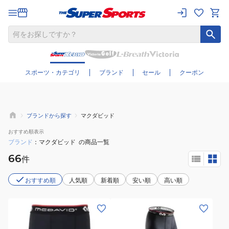
さらに絞り込む
スポーツ・カテゴリ
ブランド
セール
クーポン
ブランドから探す
マクダビッド
おすすめ
順表示
ブランド
マクダビッド
の商品一覧
66
件
おすすめ順
人気順
新着順
安い順
高い順
(メ
(メ
ン
ン