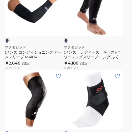
グ
ー
コ
レ
黒
速
シ
ブ
ン
デ
S-
乾
ョ
(1
デ
ィ
L
ブ
ル
個
ィ
ー
ラ
サ
ダ
入)
シ
ス、
ッ
イ
ー
ひ
ク
ョ
キ
ズ
ス
ざ
ニ
ッ
マクダビッド
マクダビッド
MA107
リ
用
ン
ズ)
(メンズ)コンディショニング アー
(メンズ、レディース、キッズ)パ
ス
ー
M6441L
ムスリーブ MA104
ワーレッグスリーブ ロング ふく
グ
パ
らはぎ用 2個入り M6572
リ
￥2,640
￥4,180
ブ
（税込）
（税込）
ア
ワ
24
ポイント
38
ポイント
ー
1
ー
ー
(メ
(メ
ブ
本
ム
レ
ン
ン
タ
入
ス
ッ
ズ、
ズ、
イ
黒
リ
グ
レ
レ
プ
S-
ー
ス
デ
デ
UV
L
ブ
リ
ィ
ィ
カ
サ
ブ
MA104
ー
ー
ー
ッ
ラ
イ
ブ
ス)HEX
ス、
ッ
ト
ズ
ロ
ク
レ
キ