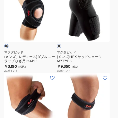
ポ
ズ、
ズ)HEX
ー
レ
サ
ト
デ
ッ
手
ィ
ド
ブ
首
ー
シ
ラ
用
ス)
ョ
ッ
M451N/BK
ク
ダ
ー
ブ
ツ
マクダビッド
マクダビッド
ル
M737/BK
(メンズ、レディース)ダブル ニー
(メンズ)HEX サッドショーツ
ラップ ひざ用 M4192
M737/BK
ニ
￥3,190
￥9,350
（税込）
（税込）
ー
29
ポイント
85
ポイント
ラ
(メ
(キ
ッ
ン
ッ
プ
ズ、
ズ)
ひ
レ
ジ
ざ
デ
ュ
用
ィ
ニ
ブ
M4192
ー
ア
ラ