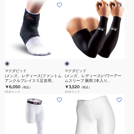
EP
デ
(メ
(メ
BK
ス
ィ
ン
ン
速
テ
シ
ズ、
ズ、
乾
ー
ョ
レ
レ
UV
2
ニ
デ
デ
カ
膝
ン
ィ
ィ
ッ
サ
グ
ブ
ー
ー
ラ
ト
ポ
ニ
ス)
ス)
ッ
ー
ー
ク
フ
パ
タ
サ
ァ
ワ
マクダビッド
マクダビッド
ー
ポ
ン
ー
(メンズ、レディース)ファントム
(メンズ、レディース)パワーアー
M5117
ー
アンクルブレイス 5 足首用
ムスリーブ 腕用 2本入り
ト
ア
M4305
M6566/BK
￥6,050
タ
￥3,520
（税込）
（税込）
ム
ー
55
ポイント
32
ポイント
ー
ア
ム
(メ
(レ
MA101
ン
ス
ン
デ
ク
リ
ズ、
ィ
ル
ー
レ
ー
ブ
ブ
デ
ス)
レ
腕
ィ
バ