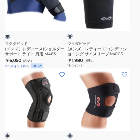
エ
ョ
デ
デ
ル
ン
ィ
ィ
ブ
ボ
カ
ー
ー
ラ
ー
ー
ス)
ス)
ッ
ス
フ
ク
シ
コ
リ
ラ
ョ
ン
マクダビッド
マクダビッド
ー
ッ
ル
デ
(メンズ、レディース)ショルダー
(メンズ、レディース)コンディシ
ブ
プ
サポート ライト 肩用 M463
ョニング サイスリーブ MA105
ダ
ィ
￥6,050
￥1,980
MA106
ふ
（税込）
（税込）
ー
シ
18
ポイント
UP
275
ポイント
(
5
%)
く
サ
ョ
(メ
(メ
ら
ポ
ニ
ン
ン
は
ー
ン
ズ、
ズ、
ぎ
ト
グ
レ
レ
用
ラ
サ
デ
デ
M443
イ
イ
ィ
ィ
ト
ス
ブ
ー
ー
ラ
肩
リ
ス、
ス)
ッ
用
ー
ク
キ
シ
M463
ブ
ッ
ョ