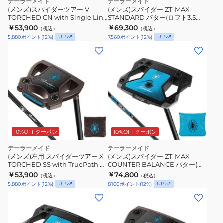
テーラーメイド
テーラーメイド
(メンズ)スパイダーツアー V
(メンズ)スパイダー ZT-MAX
TORCHED CN with Single Line
STANDARD パター(ロフト3.5
パター(ロフト3度)KBS BLACK
度)KBS CT 120 STEPLESS
￥53,900
￥69,300
（税込）
（税込）
STEPLESS
BLACK
UP
UP
5,880
ポイント
(
12
%)
7,560
ポイント
(
12
%)
10%OFFクーポン
10%OFFクーポン
テーラーメイド
テーラーメイド
(メンズ)左用 スパイダーツアー X
(メンズ)スパイダー ZT-MAX
TORCHED SS with TruePath パ
COUNTER BALANCE パター(ロ
ター(ロフト3度)KBS CT 120
フト3.5度)KBS GPS Custom
￥53,900
￥74,800
（税込）
（税込）
STEPLESS BLACK
Graphite 155g
UP
UP
5,880
ポイント
(
12
%)
8,160
ポイント
(
12
%)