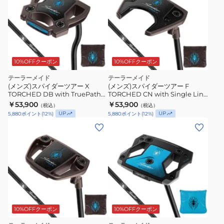
10%OFFクーポン
10%OFFクーポン
テーラーメイド
テーラーメイド
(メンズ)スパイダーツアー X
(メンズ)スパイダーツアー F
TORCHED DB with TruePath
TORCHED CN with Single Line
パター(ロフト3度)KBS CT 120
パター(ロフト3度)KBS BLACK
￥53,900
￥53,900
（税込）
（税込）
STEPLESS BLACK
STEPLESS
UP
UP
5,880
ポイント
(
12
%)
5,880
ポイント
(
12
%)
10%OFFクーポン
10%OFFクーポン