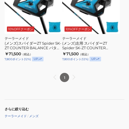
10%OFFクーポン
10%OFFクーポン
テーラーメイド
テーラーメイド
(メンズ)スパイダーZT Spider 5K-
(メンズ)左用 スパイダーZT
ZT COUNTER BALANCE パター
Spider 5K-ZT COUNTER
(ロフト2.5度)KBS GPS Custom
BALANCE パター(ロフト2.5
￥71,500
￥71,500
（税込）
（税込）
Graphite
度)KBS GPS Custom Graphite
UP
UP
7,800
ポイント
(
12
%)
7,800
ポイント
(
12
%)
1
さらに絞り込む
テーラーメイド
/
メンズ