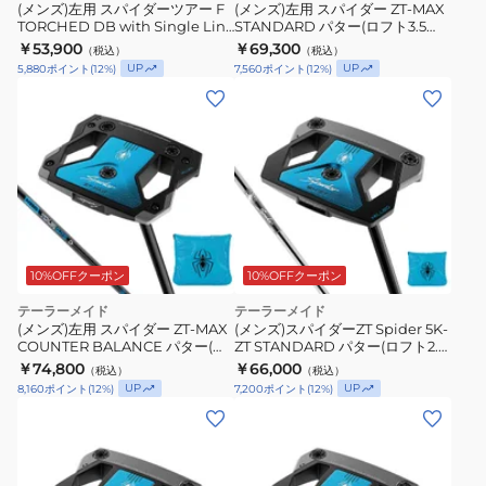
(メンズ)左用 スパイダーツアー F
(メンズ)左用 スパイダー ZT-MAX
TORCHED DB with Single Line
STANDARD パター(ロフト3.5
パター(ロフト3度)KBS BLACK
度)KBS CT Putter 120 Stepless
￥53,900
￥69,300
（税込）
（税込）
STEPLESS
Black
UP
UP
5,880
ポイント
(
12
%)
7,560
ポイント
(
12
%)
10%OFFクーポン
10%OFFクーポン
テーラーメイド
テーラーメイド
(メンズ)左用 スパイダー ZT-MAX
(メンズ)スパイダーZT Spider 5K-
COUNTER BALANCE パター(ロ
ZT STANDARD パター(ロフト2.5
フト3.5度)KBS GPS Custom
度)KBS CT Putter 120 Stepless
￥74,800
￥66,000
（税込）
（税込）
Graphite 155g
Black
UP
UP
8,160
ポイント
(
12
%)
7,200
ポイント
(
12
%)