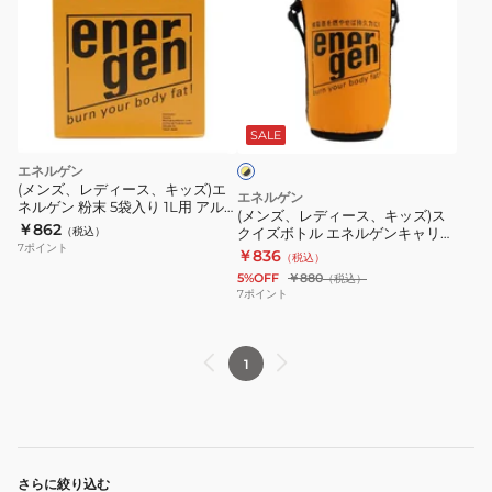
ズ、
レ
デ
ィ
イ
ー
エ
ス、
SALE
ロ
ー
キ
エネルゲン
×
ッ
(メンズ、レディース、キッズ)エ
ブ
エネルゲン
ネルゲン 粉末 5袋入り 1L用 アル
ズ)
ラ
(メンズ、レディース、キッズ)ス
ギニン カロテン クエン酸
￥862
ッ
（税込）
クイズボトル エネルゲンキャリー
ス
ク
7
ポイント
ジャケット 13
￥836
（税込）
ク
5%OFF
￥880
（税込）
イ
7
ポイント
ズ
ボ
1
ト
ル
エ
ネ
ル
さらに絞り込む