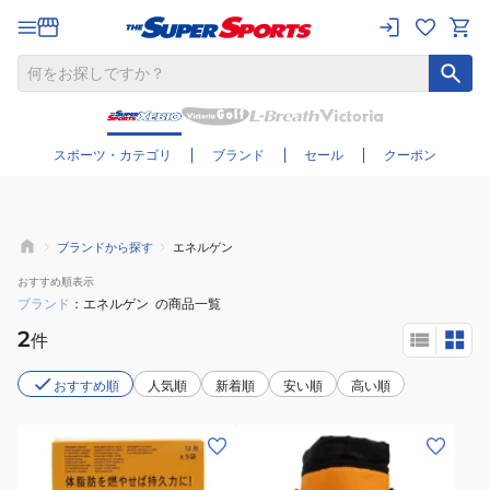
さらに絞り込む
スポーツ・カテゴリ
ブランド
セール
クーポン
ブランドから探す
エネルゲン
おすすめ
順表示
ブランド
エネルゲン
の商品一覧
2
件
おすすめ順
人気順
新着順
安い順
高い順
(メ
ン