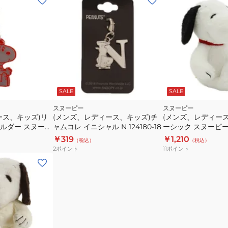
SALE
SALE
スヌーピー
スヌーピー
ース、キッズ)リ
(メンズ、レディース、キッズ)チ
(メンズ、レディー
ルダー スヌーピ
ャムコレ イニシャル N 124180-18
ーシック スヌーピー S 
9444-19
￥319
￥1,210
（税込）
（税込）
2
ポイント
11
ポイント