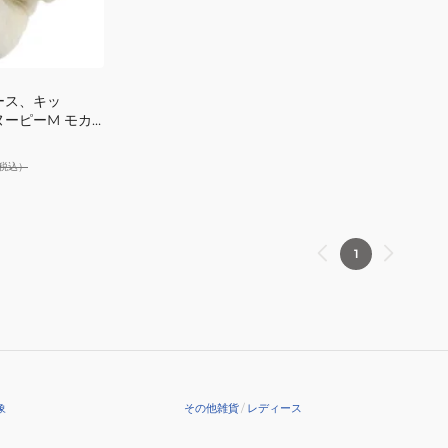
ース、キッ
スヌーピーM モカ
税込）
1
象
その他雑貨
/
レディース