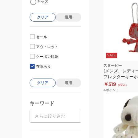
キッズ
クリア
適用
セール
アウトレット
SALE
クーポン対象
スヌーピー
在庫あり
(メンズ、レディ
フレクターキーホ
ー フライングA 12
クリア
適用
￥519
（税込）
4
ポイント
キーワード