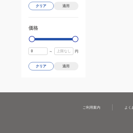
クリア
適用
価格
99000
0
～
円
クリア
適用
ご利用案内
よく