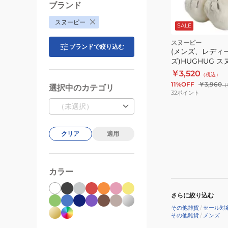
ブランド
スヌーピー
SALE
スヌーピー
ブランドで絞り込む
(メンズ、レディ
ズ)HUGHUG 
077462-15
￥3,520
（税込）
11%OFF
￥3,960
（
選択中のカテゴリ
32
ポイント
（未選択）
クリア
適用
カラー
さらに絞り込む
その他雑貨
/
セール対
その他雑貨
/
メンズ