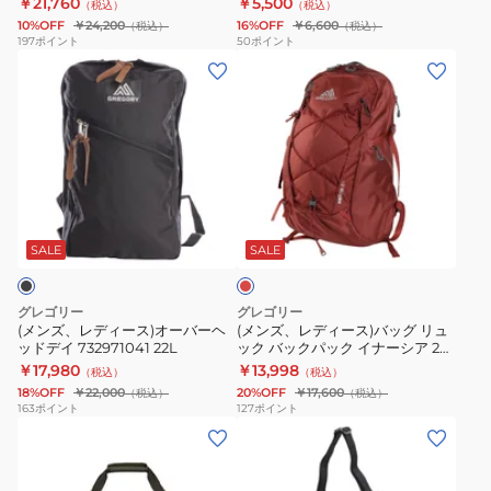
￥21,760
￥5,500
（税込）
（税込）
タ
ト
レ
ュ
W20×H26
10%OFF
￥24,200
16%OFF
￥6,600
（税込）
（税込）
V3
ロ
ッ
バ
197
ポイント
50
ポイント
1525711041
(メ
24
(メ
キ
ッ
ン
1268797416
ン
ン
グ
ズ、
オ
ズ、
グ
2L
レ
ゾ
レ
バ
ク
デ
ン
デ
ッ
ラ
ィ
ブ
ィ
グ
シ
レ
ー
ラ
ー
パ
ッ
ッ
ス)
ッ
ス)
ト
ク
ド
SALE
SALE
オ
ク
バ
ス
サ
ー
24L
ッ
V3
コ
グレゴリー
グレゴリー
バ
グ
1525701041
ッ
(メンズ、レディース)オーバーヘ
(メンズ、レディース)バッグ リュ
ッドデイ 732971041 22L
ック バックパック イナーシア 24
ー
リ
シ
1413391129 ブリックレッド 24L
￥17,980
￥13,998
（税込）
（税込）
ヘ
ュ
ュ
18%OFF
￥22,000
20%OFF
￥17,600
（税込）
（税込）
ッ
ッ
M
163
ポイント
127
ポイント
(メ
(メ
ド
ク
1094571041
ン
ン
デ
バ
1094571290
ズ、
ズ、
イ
ッ
W20×H26