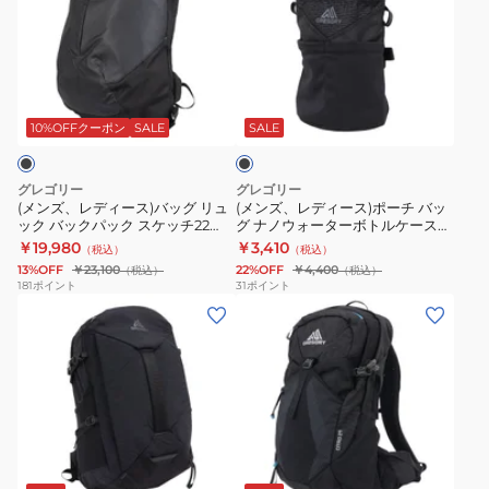
レ
レ
通
リ
災
デ
デ
勤
ュ
地
ィ
ィ
通
ッ
震
ブ
ー
ー
学
ク
災
ラ
ス)
ス)
バ
コ
害
ッ
10%OFFクーポン
SALE
SALE
ク
バ
ポ
ッ
ン
対
ッ
ー
グ
パ
策
グレゴリー
グレゴリー
グ
チ
リ
ス
(メンズ、レディース)バッグ リュ
(メンズ、レディース)ポーチ バッ
ック バックパック スケッチ22
グ ナノウォーターボトルケース
リ
バ
ュ
40
1426310413 ブラック 22L
1540759974
￥19,980
￥3,410
（税込）
（税込）
ュ
ッ
ッ
ユ
13%OFF
￥23,100
22%OFF
￥4,400
（税込）
（税込）
ッ
グ
ク
ニ
181
ポイント
31
ポイント
(メ
(メ
ク
ナ
バ
バ
ン
ン
バ
ノ
ッ
ー
ズ、
ズ、
ッ
ウ
ク
ス
レ
レ
ク
ォ
パ
ブ
デ
デ
パ
ー
ッ
ラ
ィ
ィ
ッ
タ
ク
ッ
ブ
ー
ー
ク
ー
イ
ク
ラ