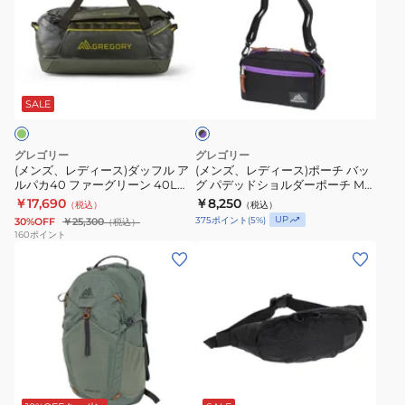
レ
レ
732971041
ク
デ
デ
22L
パ
ィ
ィ
ッ
ブ
ー
ー
ク
ラ
ス)
ス)
イ
SALE
ッ
ク
ダ
ポ
ナ
×
ッ
ー
ー
パ
グレゴリー
グレゴリー
フ
チ
ー
シ
(メンズ、レディース)ダッフル ア
(メンズ、レディース)ポーチ バッ
プ
ルパカ40 ファーグリーン 40L
グ パデッドショルダーポーチ M
ル
バ
ア
ル
147897A182
65380A769
￥17,690
￥8,250
（税込）
（税込）
ア
ッ
24
UP
375
ポイント
(
5
%)
30%OFF
￥25,300
（税込）
ル
グ
1413391129
160
ポイント
(メ
ウ
パ
パ
ブ
ン
エ
カ
デ
リ
ズ、
ス
40
ッ
ッ
レ
ト
フ
ド
ク
デ
バ
ァ
シ
レ
ィ
ッ
ー
ョ
ッ
ブ
ー
グ
グ
ル
ド
ラ
ス)
ウ