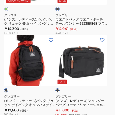
リ
ダ
24L
ッ
10%OFFクーポン
SALE
ク
バ
エ
ー
ー
ッ
ス
ン
ポ
グレゴリー
グレゴリー
ク
ト
40L
ー
(メンズ、レディース)バックパッ
ウエストバッグ ウエストポーチ
ク リュック 登山 ハイキング ナノ
テールランナー 652389868 ブラ
パ
ポ
147897A182
チ
20 1530589304
ック 2.5L スリム 斜めがけ
￥14,300
￥4,941
（税込）
（税込）
ッ
ー
M
130
ポイント
44
ポイント
ク
チ
65380A769
(メ
(メ
リ
テ
ン
ン
ュ
ー
ズ、
ズ、
ッ
ル
レ
レ
ク
ラ
デ
デ
登
ン
ィ
ィ
ブ
山
ナ
ー
ー
ラ
ハ
ー
ス)
ス)
ッ
SALE
イ
652389868
ク
バ
シ
キ
ブ
ッ
ョ
グレゴリー
グレゴリー
ン
ラ
グ
ル
(メンズ、レディース)バッグ リュ
(メンズ、レディース)ショルダー
グ
ッ
ック デイパック キャンパスデイM
バッグ ユーティリティーショルダ
リ
ダ
1303121041 登山
ーS 1481831041 ブラック 7L
￥17,600
￥11,800
ナ
ク
（税込）
（税込）
ュ
ー
160
ポイント