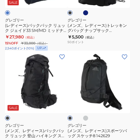
オ
イ
ビ
地
ク
ス)
ッ
SALE
ー
ク
ー
ド
震
パ
ト
ル
33
災
ッ
レ
グレゴリー
グレゴリー
デ
ミ
害
ク
ッ
(レディース)バックパック リュッ
(メンズ、レディース)トレッキン
ク ジェイド33 SM/MD ミッドナイ
グバッグ ナップサック
イ
ス
対
リ
キ
トネイビー 1466621552 33L
1385901041 1385901439
￥27,980
￥5,500
（税込）
（税込）
JPS
ト
策
ュ
ン
50
ポイント
15%OFF
￥33,000
（税込）
1410181041
グ
ッ
グ
UP
2,540
ポイント
(
10
%)
24L
レ
ク
バ
(メ
(メ
ブ
ー
ジ
ッ
ン
ン
ラ
SM/MD
ェ
グ
ズ、
ズ、
ッ
1466629978
イ
ナ
レ
レ
ク
防
ド
ッ
デ
デ
災
33
プ
ィ
ィ
グ
ブ
地
SM/MD
サ
ー
ー
レ
ラ
震
ミ
ッ
ー
ス)
ス)
ッ
SALE
ク
災
ッ
ク
バ
ス
害
ド
1385901041
ッ
ポ
グレゴリー
グレゴリー
対
ナ
1385901439
ク
ー
(メンズ、レディース)バックパッ
(メンズ、レディース)スポーツバ
ク リュック 登山 ハイキング スタ
ッグ スケッチ8 142629
策
イ
パ
ツ