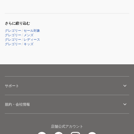
ラ
ク
ク
ッ
パ
バ
ク
デ
ッ
さらに絞り込む
7L
ッ
グ
グレゴリー
/
セール対象
ド
サ
グレゴリー
/
メンズ
グレゴリー
/
レディース
ケ
ッ
グレゴリー
/
キッズ
ー
チ
ス
ェ
S
ル
1351411041
M
ブ
1545031041
ラ
サポート
ッ
ク
規約・会社情報
小
物
入
店舗公式アカウント
れ