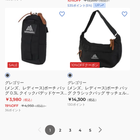
10%OFF
￥13,200
（税込）
ノ
2.5L
ッ
バ
UP
535
ポイント
(
5
%)
20
ス
ク
ッ
(メ
(メ
1530589304
リ
デ
グ
ン
ン
ム
イ
ユ
ズ、
ズ、
斜
パ
ー
レ
レ
め
ッ
テ
デ
デ
が
ク
ィ
ィ
ィ
ブ
け
キ
リ
ー
ー
ラ
ャ
テ
ス)
ス)
ッ
SALE
10%OFFクーポン
ク
ン
ィ
ポ
ポ
パ
ー
ー
ー
グレゴリー
グレゴリー
ス
シ
チ
チ
(メンズ、レディース)ポーチ バッ
(メンズ、レディース)ポーチ バッ
グ 0.3L クイックパデッドケースS
グ クラシックバッグ サッチェルM
デ
ョ
バ
バ
1351411041 ブラック 小物入れ
1545031041
￥3,980
￥14,300
（税込）
（税込）
イ
ル
ッ
ッ
W9×H16.5×D3
130
ポイント
19%OFF
￥4,950
（税込）
M
ダ
グ
グ
36
ポイント
1303121041
ー
0.3L
ク
登
S
ク
ラ
1
2
3
4
5
山
1481831041
イ
シ
ブ
ッ
ッ