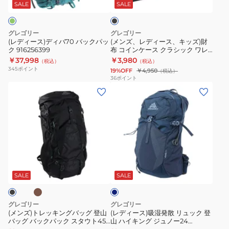
バ
ス、
リ
イ
ッ
SALE
SALE
ク
70
キ
ラ
キ
バ
ッ
ッ
ン
グレゴリー
グレゴリー
ッ
ズ)
ク
グ
(レディース)ディバ70 バックパッ
(メンズ、レディース、キッズ)財
ク 916256399
布 コインケース クラシック ワレ
ク
財
ス
ナ
ット1525291041
￥37,998
￥3,980
（税込）
（税込）
パ
布
デ
ノ
345
ポイント
19%OFF
￥4,950
（税込）
ッ
コ
イ
20
36
ポイント
(メ
(レ
ク
イ
1557661041
1530589974
ン
デ
916256399
ン
ズ)
ィ
ケ
ト
ー
ー
レ
ス)
ス
ッ
吸
ク
ブ
ダ
キ
湿
ラ
ー
ン
発
シ
ク
SALE
SALE
ブ
グ
散
ッ
ル
バ
リ
ク
ー
グレゴリー
グレゴリー
ッ
ュ
ワ
(メンズ)トレッキングバッグ 登山
(レディース)吸湿発散 リュック 登
バッグ バックパック スタウト45
山 ハイキング ジュノー24
グ
ッ
レ