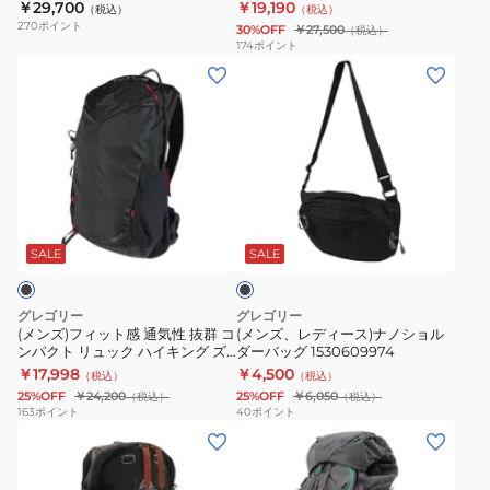
ックブラック 1456640662
ク 60L 1478980413
￥29,700
￥19,190
（税込）
（税込）
ク
ア
ッ
DAY
270
ポイント
30%OFF
￥27,500
（税込）
登
ル
ク
1464931041
174
ポイント
(メ
(メ
山
パ
65L
ブ
ン
ン
ハ
カ
1479030413
ラ
ズ)
ズ、
イ
60
ッ
フ
レ
キ
オ
ク
ィ
デ
ン
ブ
18L
ッ
ィ
グ
シ
通
ブ
ト
ー
ズ
デ
勤
ラ
感
ス)
ー
ィ
通
ッ
SALE
SALE
ク
通
ナ
ル
ア
学
気
ノ
30
ン
グレゴリー
グレゴリー
性
シ
ボ
ブ
(メンズ)フィット感 通気性 抜群 コ
(メンズ、レディース)ナノショル
ンパクト リュック ハイキング ズ
ダーバッグ 1530609974
抜
ョ
ル
ラ
ール20 LT 1493150662 防災 地震
￥17,998
￥4,500
（税込）
（税込）
群
ル
ケ
ッ
災害対策
25%OFF
￥24,200
25%OFF
￥6,050
（税込）
（税込）
コ
ダ
ニ
ク
163
ポイント
40
ポイント
(メ
(レ
ン
ー
ッ
60L
ン
デ
パ
バ
ク
1478980413
ズ、
ィ
ク
ッ
ブ