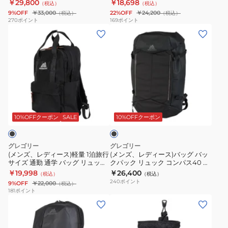
149375A266 1493752038
1268829173 24L 大容量 防災 地震
￥29,800
￥18,698
（税込）
（税込）
登
ク
ッ
災害対策
9%OFF
￥33,000
22%OFF
￥24,200
（税込）
（税込）
山
登
ト
270
ポイント
169
ポイント
(メ
(メ
バ
山
1525291041
ン
ン
ッ
ハ
ズ、
ズ、
グ
イ
レ
レ
バ
キ
デ
デ
ッ
ン
ィ
ィ
ク
グ
ブ
ー
ー
パ
ジ
ラ
ス)
ス)
ッ
ュ
ッ
10%OFFクーポン
SALE
10%OFFクーポン
ク
軽
バ
ク
ノ
量
ッ
ス
ー
グレゴリー
グレゴリー
1
グ
タ
24
(メンズ、レディース)軽量 1泊旅行
(メンズ、レディース)バッグ バッ
サイズ 通勤 通学 バッグ リュック
クパック リュック コンパス40 ユ
泊
バ
ウ
1268829173
バックパック イージーピージーデ
ニバースブラック 1426352480
￥19,998
￥26,400
（税込）
（税込）
旅
ッ
ト
24L
イ 1038681041 18L ブラック
240
ポイント
9%OFF
￥22,000
（税込）
行
ク
45
大
181
ポイント
(メ
(メ
サ
パ
149375A266
容
ン
ン
イ
ッ
1493752038
量
ズ、
ズ、
ズ
ク
防