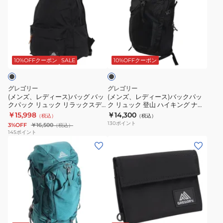
ォ
レ
レ
オ
ム
レ
デ
デ
ブ
バ
ス
ィ
ィ
シ
ッ
ブ
ト
ー
ー
デ
ク
ラ
ブ
ス)
ス)
ィ
パ
ッ
10%OFFクーポン
SALE
10%OFFクーポン
ク
ラ
バ
バ
ア
ッ
ッ
ッ
ッ
ン
ク
グレゴリー
グレゴリー
ク
グ
ク
ブ
ブ
(メンズ、レディース)バッグ バッ
(メンズ、レディース)バックパッ
クパック リュック リラックスデ
ク リュック 登山 ハイキング ナノ
149374A266
バ
パ
ラ
ラ
イ 1557661041
20 1530589974
￥15,998
￥14,300
（税込）
（税込）
ッ
ッ
ッ
ッ
130
ポイント
3%OFF
￥16,500
（税込）
ク
ク
ク
ク
145
ポイント
(レ
(メ
パ
リ
40L
1426381041
デ
ン
ッ
ュ
1478970413
16L
ィ
ズ、
ク
ッ
ー
レ
リ
ク
ス)
デ
ュ
登
デ
ィ
ッ
山
ブ
ィ
ー
ク
ハ
ラ