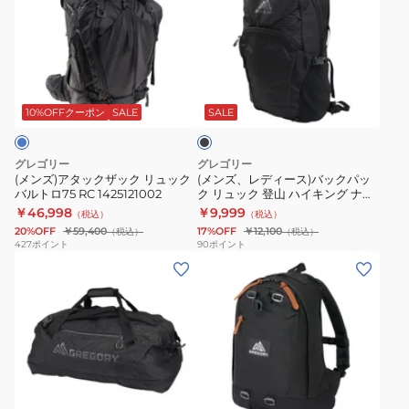
ズ)
ズ、
ア
レ
タ
デ
ッ
ィ
ブ
ク
ー
ラ
ザ
ス)
ッ
10%OFFクーポン
SALE
SALE
ク
ッ
バ
ク
ッ
グレゴリー
グレゴリー
リ
ク
(メンズ)アタックザック リュック
(メンズ、レディース)バックパッ
バルトロ75 RC 1425121002
ク リュック 登山 ハイキング ナノ
ュ
パ
18 オプティックブラック
￥46,998
￥9,999
（税込）
（税込）
ッ
ッ
1530579974
20%OFF
￥59,400
17%OFF
￥12,100
（税込）
（税込）
ク
ク
427
ポイント
90
ポイント
(メ
(メ
バ
リ
ン
ン
ル
ュ
ズ、
ズ、
ト
ッ
レ
レ
ロ
ク
デ
デ
75
登
ィ
ィ
RC
山
ブ
ー
ー
1425121002
ハ
ラ