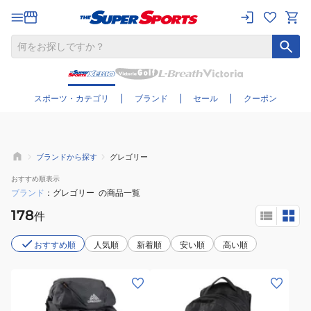
さらに絞り込む
スポーツ・カテゴリ
ブランド
セール
クーポン
ブランドから探す
グレゴリー
おすすめ
順表示
ブランド
グレゴリー
の商品一覧
178
件
おすすめ順
人気順
新着順
安い順
高い順
(メ
(メ
ン
ン