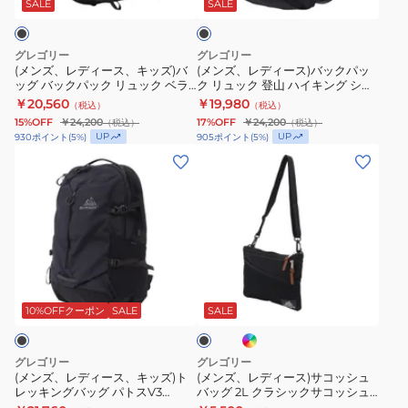
ス、
ス)
ス
ボ
ー
1426352480
ッ
SALE
SALE
ク
キ
バ
ケ
ト
ジ
ッ
ッ
ッ
ル
ー
グレゴリー
グレゴリー
ズ)
ク
チ
ケ
ピ
(メンズ、レディース、キッズ)バ
(メンズ、レディース)バックパッ
ッグ バックパック リュック ベラ
ク リュック 登山 ハイキング シト
バ
パ
22
ー
ー
タV3 1525711041
ロ24 1268797416 オゾンブラック
￥20,560
￥19,980
（税込）
（税込）
ッ
ッ
1426310413
ス
ジ
24L
15%OFF
￥24,200
17%OFF
￥24,200
（税込）
（税込）
グ
ク
ブ
1540759974
ー
UP
UP
930
ポイント
(
5
%)
905
ポイント
(
5
%)
バ
リ
ラ
(メ
(メ
デ
ッ
ュ
ッ
ン
ン
イ
ク
ッ
ク
ズ、
ズ、
1038681041
パ
ク
22L
レ
レ
18L
ッ
登
デ
デ
ブ
ク
山
ィ
ィ
ラ
イ
ブ
リ
ハ
ー
ー
ッ
ン
ラ
ュ
イ
デ
ス、
ス)
ク
ッ
10%OFFクーポン
SALE
SALE
ィ
ク
ッ
キ
キ
サ
ゴ
ク
ン
ッ
コ
ブ
グレゴリー
グレゴリー
ル
ベ
グ
ズ)
ッ
(メンズ、レディース、キッズ)ト
(メンズ、レディース)サコッシュ
ー
レッキングバッグ パトスV3
バッグ 2L クラシックサコッシュ
ラ
シ
ト
シ
1525701041
M 1094571041 1094571290