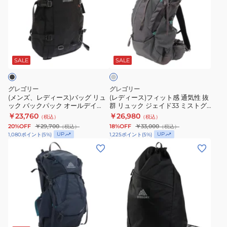
レ
ー
ト
グ
ラ
デ
ス)
リ
1530609974
ッ
ィ
フ
ュ
ク
グ
ー
ィ
ッ
1456640662
レ
ス)
ッ
ク
ー
SALE
SALE
バ
ト
ハ
ッ
感
イ
グレゴリー
グレゴリー
グ
通
キ
(メンズ、レディース)バッグ リュ
(レディース)フィット感 通気性 抜
ック バックパック オールデイ
群 リュック ジェイド33 ミストグ
リ
気
ン
JPS 1410181041 24L ブラック
レー SM/MD 1466629978 防災
￥23,760
￥26,980
（税込）
（税込）
ュ
性
グ
地震 災害対策
20%OFF
￥29,700
18%OFF
￥33,000
（税込）
（税込）
ッ
抜
ズ
UP
UP
1,080
ポイント
(
5
%)
1,225
ポイント
(
5
%)
ク
群
ー
(レ
(メ
バ
リ
ル
デ
ン
ッ
ュ
20
ィ
ズ、
ク
ッ
LT
ー
レ
パ
ク
1493150662
ス)
デ
ッ
ジ
防
バ
ィ
ネ
ブ
ク
ェ
災
ッ
ー
イ
ラ