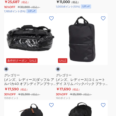
ウト 35L フォレストブラック
￥25,687
￥11,000
（税込）
（税込）
ト
ッ
バ
149374A266
UP
1,000
ポイント
(
10
%)
16%OFF
￥30,800
（税込）
ネ
ク
ッ
UP
1,165
ポイント
(
5
%)
イ
リ
グ
(メ
(メ
ビ
ュ
ス
ン
ン
ー
ッ
ケ
ズ、
ズ、
1466621552
ク
ッ
レ
レ
33L
登
チ
デ
デ
山
8
ィ
ィ
ブ
ハ
142629
ー
ー
ラ
イ
ス)
ス)
ッ
条件付クーポン
SALE
SALE
ク
キ
ダ
コ
ン
ッ
ミ
グレゴリー
グレゴリー
グ
フ
ュ
(メンズ、レディース)ダッフル ア
(メンズ、レディース)コミュート
ルパカ40 オブシディアンブラッ
デイ スリム バックパック ブラッ
ス
ル
ー
ク 40L 1478970413
ク 1426381041 16L
￥17,590
￥17,690
（税込）
（税込）
タ
ア
ト
30%OFF
￥25,300
30%OFF
￥25,300
（税込）
（税込）
ウ
ル
デ
159
ポイント
160
ポイント
ト
(メ
(メ
パ
イ
35L
ン
ン
カ
ス
フ
ズ、
ズ、
40
リ