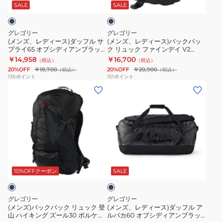
ス)
ス)
イ
ッ
SALE
SALE
ク
ダ
バ
キ
ッ
ッ
ン
グレゴリー
グレゴリー
フ
ク
グ
(メンズ、レディース)ダッフル サ
(メンズ、レディース)バックパッ
プライ65 オブシディアンブラック
ク リュック ファインデイ V2
ル
パ
ナ
65L 1479030413
FINE DAY 1464931041 ブラック
￥14,958
￥16,700
（税込）
（税込）
サ
ッ
ノ
18L 通勤 通学
20%OFF
￥18,700
20%OFF
￥20,900
（税込）
（税込）
プ
ク
18
135
ポイント
151
ポイント
(メ
(メ
ラ
リ
オ
ン
ン
イ
ュ
プ
ズ)
ズ、
65
ッ
テ
バ
レ
オ
ク
ィ
ッ
デ
ブ
フ
ッ
ク
ィ
シ
ァ
ク
ブ
パ
ー
デ
イ
ブ
ラ
ッ
ス)
ィ
ン
ラ
ッ
10%OFFクーポン
SALE
ク
ク
ダ
ア
デ
ッ
リ
ッ
ン
イ
ク
グレゴリー
グレゴリー
ュ
フ
ブ
V2
1530579974
(メンズ)バックパック リュック 登
(メンズ、レディース)ダッフル ア
山 ハイキング ズール30 ボルケニ
ルパカ60 オブシディアンブラッ
ッ
ル
ラ
FINE