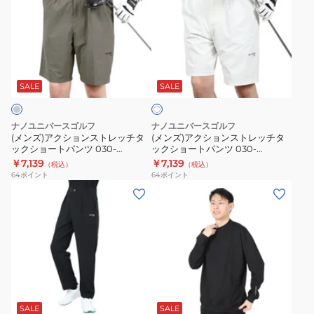
ズ)
ズ)
ア
ア
ク
ク
シ
シ
ホ
ョ
ョ
ワ
ン
ン
SALE
SALE
イ
ト
ス
ス
ト
ト
ナノユニバースゴルフ
ナノユニバースゴルフ
レ
レ
(メンズ)アクションストレッチタ
(メンズ)アクションストレッチタ
ックショートパンツ 030-
ックショートパンツ 030-
ッ
ッ
4133101-020
4133101-030
￥7,139
￥7,139
（税込）
（税込）
チ
チ
64
ポイント
64
ポイント
タ
タ
(メ
(メ
ッ
ッ
ン
ン
ク
ク
ズ)
ズ)
シ
シ
ナ
サ
ョ
ョ
イ
マ
ー
ー
ロ
ー
ブ
ト
ト
ン
ル
ラ
パ
パ
ク
モ
ッ
SALE
SALE