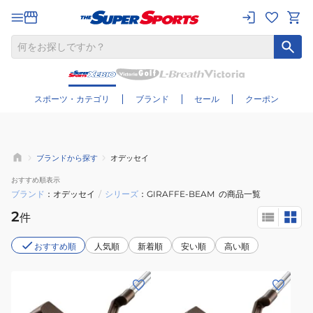
さらに絞り込む
スポーツ・カテゴリ
ブランド
セール
クーポン
ブランドから探す
オデッセイ
おすすめ
順表示
ブランド
オデッセイ
/
シリーズ
GIRAFFE-BEAM
の商品一覧
2
件
おすすめ順
人気順
新着順
安い順
高い順