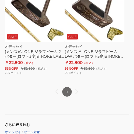
SALE
SALE
オデッセイ
オデッセイ
(メンズ)Ai-ONE ジラフビーム 2
(メンズ)Ai-ONE ジラフビーム
パター(ロフト3度)STROKE LAB
DW パター(ロフト3度)STROKE
90 STEEL
LAB 90 STEEL
￥22,800
￥22,800
（税込）
（税込）
56%OFF
￥52,800
56%OFF
￥52,800
（税込）
（税込）
207
ポイント
207
ポイント
1
さらに絞り込む
オデッセイ
/
セール対象