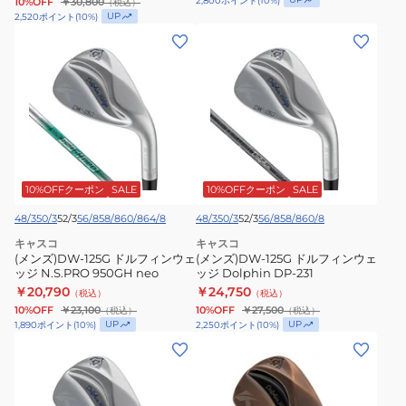
ィ
ィ
2,800
ポイント
(
10
%)
10%OFF
￥30,800
（税込）
ジ
ェ
UP
2,520
ポイント
(
10
%)
ン
ン
Dolphin
ッ
(メ
(メ
オ
オ
DP-
ジ
ン
ン
リ
リ
231
Dolphin
ズ)DW-
ズ)DW-
ジ
ジ
DP-
125G
125G
ナ
ナ
231
ド
ド
ル
ル
ル
ル
ス
ス
フ
フ
チ
チ
ィ
ィ
10%OFFクーポン
SALE
10%OFFクーポン
SALE
ー
ー
ン
ン
ル
ル
48/3
50/3
52/3
56/8
58/8
60/8
64/8
48/3
50/3
52/3
56/8
58/8
60/8
ウ
ウ
キャスコ
キャスコ
ェ
ェ
(メンズ)DW-125G ドルフィンウェ
(メンズ)DW-125G ドルフィンウェ
ッ
ッジ N.S.PRO 950GH neo
ッ
ッジ Dolphin DP-231
￥20,790
￥24,750
ジ
（税込）
ジ
（税込）
10%OFF
￥23,100
10%OFF
￥27,500
（税込）
（税込）
N.S.PRO
Dolphin
UP
UP
1,890
ポイント
(
10
%)
2,250
ポイント
(
10
%)
950GH
DP-
(レ
(メ
neo
231
デ
ン
ィ
ズ)DW-