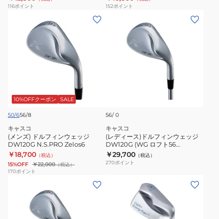
DW-
ッ
116
ポイント
152
ポイント
120G
ク
(メ
(レ
N.S.PRO
ウ
ン
デ
Zelos
ェ
ズ)
ィ
7
ッ
ド
ー
メ
ジ
ル
ス)
ン
N.S.PRO
フ
ド
ズ
MODUS3
ィ
ル
WEDGE
ン
フ
10%OFFクーポン
SALE
105
ウ
ィ
50/6
56/8
56/ 0
ェ
ン
キャスコ
キャスコ
ッ
ウ
(メンズ) ドルフィンウェッジ
(レディース)ドルフィンウェッジ
ジ
DW120G N.S.PRO Zelos6
ェ
DW120G (WG ロフト56
度)ATTAS IRON 40
￥18,700
￥29,700
DW120G
（税込）
ッ
（税込）
270
ポイント
15%OFF
￥22,000
（税込）
N.S.PRO
ジ
170
ポイント
Zelos6
DW120G
(レ
(メ
(WG
デ
ン
ロ
ィ
ズ)DOLPHIN
フ
ー
RUNNING