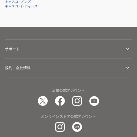
ロ
キャスコ
/
メンズ
キャスコ
/
レディース
フ
ト
56
度)Magical
ATTAS
サポート
規約・会社情報
店舗公式アカウント
オンラインストア公式アカウント