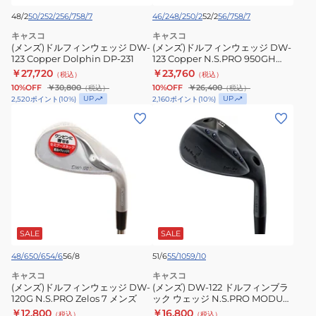
ウ
ウ
48/2
50/2
52/2
56/7
58/7
46/2
48/2
50/2
52/2
56/7
58/7
ェ
ェ
キャスコ
キャスコ
ッ
ッ
(メンズ)ドルフィンウェッジ DW-
(メンズ)ドルフィンウェッジ DW-
ジ
123 Copper Dolphin DP-231
ジ
123 Copper N.S.PRO 950GH
neo
￥27,720
￥23,760
DW-
（税込）
DW-
（税込）
10%OFF
￥30,800
10%OFF
￥26,400
（税込）
（税込）
123
123
UP
UP
2,520
ポイント
(
10
%)
2,160
ポイント
(
10
%)
Copper
Copper
(メ
(メ
Dolphin
N.S.PRO
ン
ン
DP-
950GH
ズ)
ズ)
231
neo
ド
DW-
ル
122
フ
ド
ィ
ル
ン
フ
SALE
SALE
ウ
ィ
48/6
50/6
54/6
56/8
51/6
55/10
59/10
ェ
ン
キャスコ
キャスコ
ッ
ブ
(メンズ)ドルフィンウェッジ DW-
(メンズ) DW-122 ドルフィンブラ
ジ
120G N.S.PRO Zelos 7 メンズ
ラ
ック ウェッジ N.S.PRO MODUS3
WEDGE 105
￥12,800
￥16,800
（税込）
（税込）