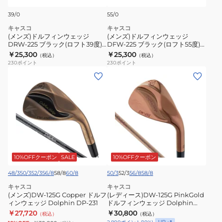
48
ウ
ウ
39/0
55/0
度)
ェ
ェ
ド
キャスコ
キャスコ
ッ
ッ
(メンズ)ドルフィンウェッジ
(メンズ)ドルフィンウェッジ
ル
ジ
DRW-225 ブラック(ロフト39度)
ジ
DFW-225 ブラック(ロフト55度)
フ
ドルフィンオリジナルスチール
ドルフィンオリジナルスチール
￥25,300
￥25,300
DRW-
（税込）
DFW-
（税込）
ィ
230
ポイント
230
ポイント
225
225
(メ
(レ
ン
ブ
ブ
ン
デ
オ
ラ
ラ
ズ)DW-
ィ
リ
ッ
ッ
125G
ー
ジ
ク
ク
Copper
ス)DW-
ナ
(ロ
(ロ
ド
125G
ル
フ
フ
ル
PinkGold
ス
ト
ト
フ
ド
10%OFFクーポン
SALE
10%OFFクーポン
チ
39
55
ィ
ル
ー
48/3
50/3
52/3
56/8
58/8
60/8
50/3
52/3
56/8
58/8
度)
度)
ン
フ
ル
ド
キャスコ
ド
キャスコ
ウ
ィ
(メンズ)DW-125G Copper ドルフ
(レディース)DW-125G PinkGold
ル
ル
ェ
ィンウェッジ Dolphin DP-231
ン
ドルフィンウェッジ Dolphin
フ
フ
DP-231
￥27,720
￥30,800
ッ
（税込）
ウ
（税込）
UP