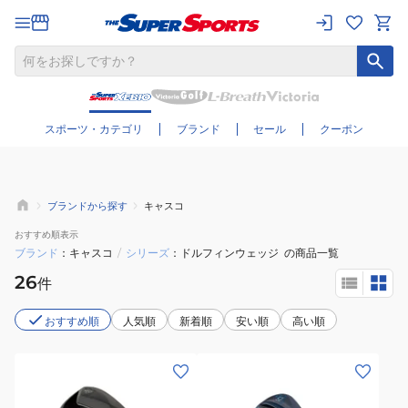
さらに絞り込む
スポーツ・カテゴリ
ブランド
セール
クーポン
ブランドから探す
キャスコ
おすすめ
順表示
ブランド
キャスコ
/
シリーズ
ドルフィンウェッジ
の商品一覧
26
件
おすすめ順
人気順
新着順
安い順
高い順
(メ
(メ
ン
ン