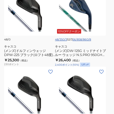
ズ)
ズ)DW-
ド
125G
ル
ミ
フ
ッ
ィ
ド
ン
ナ
10%OFFクーポン
ウ
イ
48/0
48/3
50/3
52/3
56/8
58/8
60/8
ェ
ト
キャスコ
キャスコ
ッ
ブ
(メンズ)ドルフィンウェッジ
(メンズ)DW-125G ミッドナイトブ
ジ
DPW-225 ブラック(ロフト48度)
ル
ルー ウェッジ N.S.PRO 950GH
ドルフィンオリジナルスチール
neo
￥25,300
￥26,400
DPW-
（税込）
ー
（税込）
230
ポイント
UP
2,400
ポイント
(
10
%)
225
ウ
(メ
(メ
ブ
ェ
ン
ン
ラ
ッ
ズ)
ズ)
ッ
ジ
ド
ド
ク
N.S.PRO
ル
ル
(ロ
950GH
フ
フ
フ
neo
ィ
ィ
ト
ン
ン