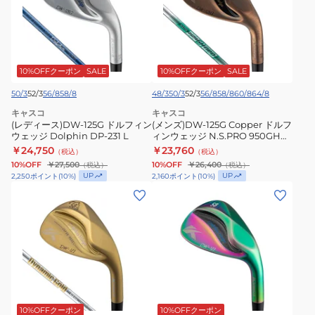
ー
125G
ス)DW-
Copper
125G
ド
ド
ル
ル
フ
10%OFFクーポン
SALE
10%OFFクーポン
SALE
フ
ィ
50/3
52/3
56/8
58/8
48/3
50/3
52/3
56/8
58/8
60/8
64/8
ィ
ン
キャスコ
キャスコ
ン
ウ
(レディース)DW-125G ドルフィン
(メンズ)DW-125G Copper ドルフ
ウ
ウェッジ Dolphin DP-231 L
ェ
ィンウェッジ N.S.PRO 950GH
neo
￥24,750
￥23,760
ェ
（税込）
ッ
（税込）
10%OFF
￥27,500
10%OFF
￥26,400
（税込）
（税込）
ッ
ジ
UP
UP
2,250
ポイント
(
10
%)
2,160
ポイント
(
10
%)
ジ
N.S.PRO
(メ
(メ
Dolphin
950GH
ン
ン
DP-
neo
ズ)
ズ)DW-
231
ド
123
L
ル
Rainbow
フ
ド
ィ
ル
ン
フ
10%OFFクーポン
10%OFFクーポン