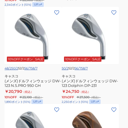
10%OFF
￥28,600
（税込）
123
ク
UP
2,340
ポイント
(
10
%)
Copper
ウ
(メ
(メ
Dynamic
ェ
ン
ン
Gold
ッ
ズ)
ズ)
S200
ジ
ド
ド
ATTAS
ル
ル
SPINWEDGE
フ
フ
IP
ィ
ィ
80
ン
ン
10%OFFクーポン
SALE
10%OFFクーポン
SALE
ウ
ウ
48/2
50/2
52/2
56/7
58/7
50/2
52/2
56/7
58/7
ェ
ェ
キャスコ
キャスコ
ッ
ッ
(メンズ)ドルフィンウェッジ DW-
(メンズ)ドルフィンウェッジ DW-
ジ
123 N.S.PRO 950 GH
ジ
123 Dolphin DP-231
￥20,790
￥24,750
DW-
（税込）
DW-
（税込）
10%OFF
￥23,100
10%OFF
￥27,500
（税込）
（税込）
123
123
UP
UP
1,890
ポイント
(
10
%)
2,250
ポイント
(
10
%)
N.S.PRO
Dolphin
(レ
(レ
950
DP-
デ
デ
GH
231
ィ
ィ