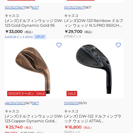
ウ
ィ
50/2
52/2
56/7
58/7
60/7
50/2
52/2
56/7
58/7
ェ
ン
キャスコ
キャスコ
ッ
ウ
(メンズ)ドルフィンウェッジ DW-
(メンズ)DW-123 Rainbow ドルフ
ジ
123 Gold Dynamic Gold 95
ェ
ィン ウェッジ N.S.PRO 950GH
neo
￥33,000
￥29,700
DW-
（税込）
ッ
（税込）
270
ポイント
UP
3,000
ポイント
(
10
%)
123
ジ
(メ
(メ
Gold
N.S.PRO
ン
ン
Dynamic
950GH
ズ)
ズ)
Gold
neo
ド
DW-
95
ル
122
フ
ド
ィ
ル
ン
フ
10%OFFクーポン
SALE
SALE
ウ
ィ
48/2
50/2
52/2
56/7
58/7
51/6
55/10
59/10
ェ
ン
キャスコ
キャスコ
ッ
ブ
(メンズ)ドルフィンウェッジ DW-
(メンズ) DW-122 ドルフィンブラ
ジ
123 Copper Dynamic Gold
ラ
ック ウェッジ ATTAS
S200
SPINWEDGE IP 80
￥25,740
￥16,800
DW-
（税込）
ッ
（税込）
152
ポイント