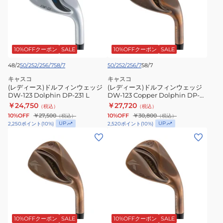
ー
ー
ス)
ス)
ド
ド
ル
ル
フ
フ
10%OFFクーポン
SALE
10%OFFクーポン
SALE
ィ
ィ
48/2
50/2
52/2
56/7
58/7
50/2
52/2
56/7
58/7
ン
ン
キャスコ
キャスコ
ウ
ウ
(レディース)ドルフィンウェッジ
(レディース)ドルフィンウェッジ
ェ
DW-123 Dolphin DP-231 L
ェ
DW-123 Copper Dolphin DP-
231 L
￥24,750
￥27,720
ッ
（税込）
ッ
（税込）
10%OFF
￥27,500
10%OFF
￥30,800
（税込）
（税込）
ジ
ジ
UP
UP
2,250
ポイント
(
10
%)
2,520
ポイント
(
10
%)
DW-
DW-
(メ
(メ
123
123
ン
ン
Dolphin
Copper
ズ)
ズ)
DP-
Dolphin
ド
ド
231
DP-
ル
ル
L
231
フ
フ
L
ィ
ィ
ン
ン
10%OFFクーポン
SALE
10%OFFクーポン
SALE