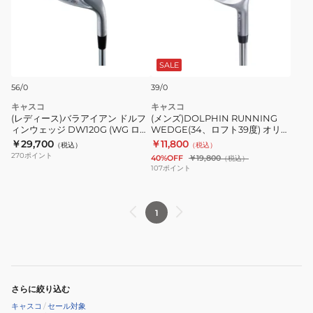
ト
ス)
WEDGE(34、
56
バ
ロ
度)ATTAS
ラ
フ
IRON
ア
ト
SALE
40
イ
39
56/0
39/0
ア
度)
キャスコ
キャスコ
ン
オ
(レディース)バラアイアン ドルフ
(メンズ)DOLPHIN RUNNING
ド
ィンウェッジ DW120G (WG ロフ
リ
WEDGE(34、ロフト39度) オリジ
ト56度)Magical ATTAS
ナルシャフト
￥29,700
￥11,800
ル
（税込）
ジ
（税込）
270
ポイント
40%OFF
￥19,800
（税込）
フ
ナ
107
ポイント
ィ
ル
ン
シ
1
ウ
ャ
ェ
フ
ッ
ト
ジ
DW120G
さらに絞り込む
(WG
キャスコ
/
セール対象