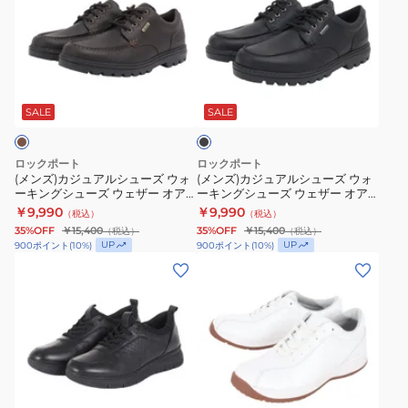
ズ)
ズ)
カ
カ
ジ
ジ
ュ
ュ
ブ
ア
ア
ラ
ル
ル
ッ
SALE
SALE
ク
シ
シ
ュ
ュ
ロックポート
ロックポート
ー
ー
(メンズ)カジュアルシューズ ウォ
(メンズ)カジュアルシューズ ウォ
ーキングシューズ ウェザー オア
ーキングシューズ ウェザー オア
ズ
ズ
ノット モック オックスフォード
ノット モック オックスフォード
￥9,990
￥9,990
（税込）
（税込）
ウ
ウ
ダークブラウン CJ5624
ブラック CJ5623
35%OFF
￥15,400
35%OFF
￥15,400
（税込）
（税込）
ォ
ォ
UP
UP
900
ポイント
(
10
%)
900
ポイント
(
10
%)
ー
ー
(メ
(メ
キ
キ
ン
ン
ン
ン
ズ)
ズ)
グ
グ
カ
カ
シ
シ
ジ
ジ
ュ
ュ
ュ
ュ
ホ
ー
ー
ア
ア
ワ