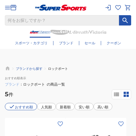
さらに絞り込む
スポーツ・カテゴリ
ブランド
セール
クーポン
ブランドから探す
ロックポート
おすすめ
順表示
ブランド
ロックポート
の商品一覧
5
件
おすすめ順
人気順
新着順
安い順
高い順
(メ
(メ
ン
ン