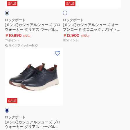
ズ
ズ
ル
ル
SALE
SALE
イ
ト
ウ
ウ
シ
シ
ェ
ェ
ュ
ュ
ロックポート
ロックポート
ザ
ザ
ー
ー
(メンズ)カジュアルシューズ プロ
(メンズ)カジュアルシューズ オー
ウォーカー ダリアス ウーバル
プンロード タコニック ホワイト
ー
ー
ズ
ズ
ML0039
ML0007 スニーカー タウンシュ
￥10,890
￥12,900
（税込）
（税込）
オ
オ
プ
オ
ーズ 通勤 会社 父の日
99
ポイント
117
ポイント
ア
ア
ロ
ー
サイズフィッター対応
ノ
(メ
ノ
ウ
プ
ッ
ン
ッ
ォ
ン
ト
ズ)
ト
ー
ロ
モ
カ
モ
カ
ー
ッ
ジ
ッ
ー
ド
ク
ュ
ク
ダ
タ
オ
ア
オ
リ
コ
ッ
ル
ッ
ア
ニ
SALE
ク
シ
ク
ス
ッ
ス
ュ
ス
ウ
ク
ロックポート
フ
ー
フ
ー
ホ
(メンズ)カジュアルシューズ プロ
ウォーカー ダリアス ウーバル
ォ
ズ
ォ
バ
ワ