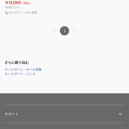
ML0041
￥13,090
（税込）
ー
プ
ー
ル
イ
119
ポイント
ド
ロ
ド
ML0039
ト
サイズフィッター対応
ダ
ウ
ブ
ML0007
ー
ォ
ラ
ス
1
ク
ー
ッ
ニ
ブ
カ
ク
ー
ラ
ー
CJ5623
カ
ウ
ダ
ー
ン
リ
タ
さらに絞り込む
CJ5624
ア
ウ
ロックポート
/
セール対象
ス
ン
ロックポート
/
メンズ
ウ
シ
ー
ュ
バ
ー
ル
ズ
ML0041
通
サポート
勤
会