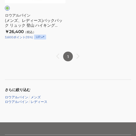
イ
ア
バ
キ
ゾ
ッ
ロウアルパイン
ン
ー
ク
(メンズ、レディース)バックパッ
グ
ン
ク リュック 登山 ハイキング
パ
AirZone Trail 30L FTF-36-ABR-
Sirac
￥26,400
ト
（税込）
ッ
MED
UP
3,600
ポイント
(
15
%)
40L
レ
ク
FMQ-
イ
リ
28-
ル
ュ
1
DII-
30
ッ
40
FTF-
ク
36-
登
BLA-
山
MED
さらに絞り込む
ハ
ロウアルパイン
/
メンズ
イ
ロウアルパイン
/
レディース
キ
ン
グ
AirZone
Trail