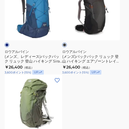
ズ、
ズ)
レ
バ
デ
ッ
ィ
ク
ブ
ー
パ
ラ
ス)
ッ
ッ
ク
バ
ク
ッ
リ
ロウアルパイン
ロウアルパイン
ク
ュ
(メンズ、レディース)バックパッ
(メンズ)バックパック リュック 登
ク リュック 登山 ハイキング Sirac
山 ハイキング エアゾーントレイ
パ
ッ
40L FMQ-28-DII-40
ル 30 FTF-36-BLA-MED
￥26,400
￥26,400
（税込）
（税込）
ッ
ク
UP
UP
3,600
ポイント
(
15
%)
3,600
ポイント
(
15
%)
ク
登
(メ
リ
山
ン
ュ
ハ
ズ、
ッ
イ
レ
ク
キ
デ
登
ン
ィ
山
グ
ー
ハ
エ
ス)