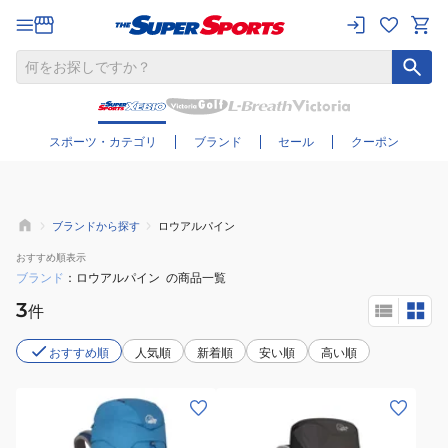
さらに絞り込む
スポーツ・カテゴリ
ブランド
セール
クーポン
ブランドから探す
ロウアルパイン
おすすめ
順表示
ブランド
ロウアルパイン
の商品一覧
3
件
おすすめ順
人気順
新着順
安い順
高い順
(メ
(メ
ン
ン