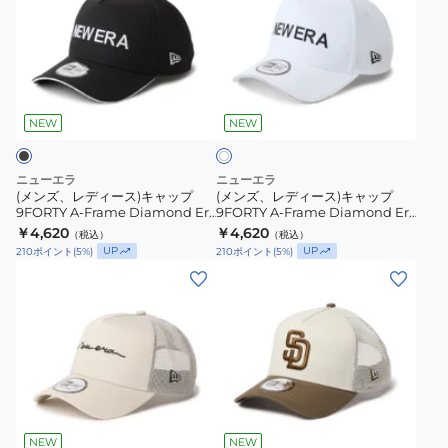
ズ、
ズ、
レ
レ
デ
デ
ィ
ィ
ホ
ー
ー
ワ
ス)
ス)
NEW
NEW
イ
ト
キ
キ
ャ
ャ
ニューエラ
ニューエラ
ッ
ッ
(メンズ、レディース)キャップ
(メンズ、レディース)キャップ
9FORTY A-Frame Diamond Era
9FORTY A-Frame Diamond Era
プ
プ
グレー サンドイッチバイザー
グレー サンドイッチバイザー
￥4,620
￥4,620
（税込）
（税込）
9FORTY
9FORTY
14744964
14744963
UP
UP
210
ポイント
(
5
%)
210
ポイント
(
5
%)
A-
A-
(メ
(メ
Frame
Frame
ン
ン
Diamond
Diamond
ズ、
ズ、
Era
Era
レ
レ
グ
グ
デ
デ
レ
レ
ィ
ィ
ー
ー
キ
ー
ー
ナ
サ
サ
ス)
ス)
リ
NEW
NEW