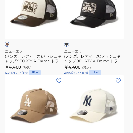
A-
Wing
レ
レ
Frame
キ
デ
デ
ト
ャ
ィ
ィ
ラ
ッ
ブ
ー
ー
ラ
ッ
プ
ス)
ス)
ッ
カ
14774377
ク
メ
メ
ー
14774378
ッ
ッ
ニューエラ
ニューエラ
MLB
14774379
シ
シ
(メンズ、レディース)メッシュキ
(メンズ、レディース)メッシュキ
Side
ャップ 9FORTY A-Frame トラッ
ャップ 9FORTY A-Frame トラッ
ュ
ュ
カー フレームロゴ 14744924
カー フレームロゴ 14744926
Patch
￥4,400
￥4,400
（税込）
（税込）
キ
キ
UP
UP
120
ポイント
(
3
%)
200
ポイント
(
5
%)
サ
ャ
ャ
(メ
(メ
ン
ッ
ッ
ン
ン
デ
プ
プ
ズ、
ズ、
ィ
9FORTY
9FORTY
レ
レ
エ
A-
A-
デ
デ
ゴ・
Frame
Frame
ィ
ィ
パ
ト
ト
ク
ー
ー
ド
リ
ラ
ラ
ス)
ス)
ー
レ