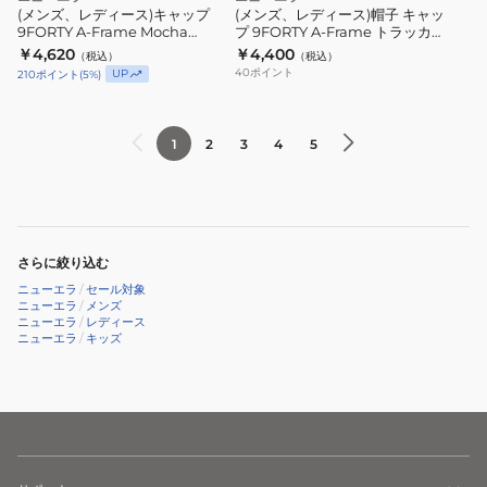
し
ー
ッ
キ
(メンズ、レディース)キャップ
(メンズ、レディース)帽子 キャッ
ゅ
ロ
9FORTY A-Frame Mocha
プ 9FORTY A-Frame トラッカー
プ
ャ
Mousse ニューヨーク・ヤンキー
kansai yamamoto kansai logo
う
￥4,620
サ
￥4,400
（税込）
（税込）
9FORTY
ッ
ス 14744967
14858763
40
ポイント
UP
210
ポイント
(
5
%)
キ
ン
A-
プ
ャ
ゼ
Frame
9FORTY
ッ
ル
Mocha
A-
1
2
3
4
5
プ
ス・
Mousse
Frame
14747271
ド
ニ
ト
14747273
ジ
ュ
ラ
ャ
ー
ッ
ー
さらに絞り込む
ヨ
カ
ス
ニューエラ
/
セール対象
ー
ー
ニューエラ
/
メンズ
TPU
ク・
kansai
ニューエラ
/
レディース
ニューエラ
/
キッズ
ロ
ヤ
yamamoto
ゴ
ン
kansai
14744913
キ
logo
ー
14858763
ス
14744967