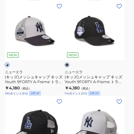
ャ
ャ
(キ
(キ
14744920
サ
ッ
ッ
ッ
ッ
ン
プ
プ
ズ)
ズ)
デ
9FORTY
9FORTY
メ
メ
ィ
A-
A-
ッ
ッ
エ
Frame
Frame
シ
シ
ゴ・
ト
ト
ブ
ュ
ュ
パ
ラ
ラ
ラ
キ
キ
ッ
NEW
NEW
ド
ッ
ッ
ク
ャ
ャ
レ
カ
カ
ッ
ッ
ス
ニューエラ
ニューエラ
ー
ー
プ
プ
(キッズ)メッシュキャップ キッズ
(キッズ)メッシュキャップ キッズ
14744879
Handwritten
Handwritten
Youth 9FORTY A-Frame トラッ
Youth 9FORTY A-Frame トラッ
キ
キ
カー MLB Side Patch ニューヨー
カー MLB Side Patch ロサンゼル
Logo
￥4,180
Logo
￥4,180
（税込）
（税込）
ッ
ッ
ク・ヤンキース 14747008
ス・ドジャース 14747013
UP
UP
190
ポイント
(
5
%)
114
ポイント
(
3
%)
Logo
Logo
ズ
ズ
(メ
(メ
14744921
14744922
Youth
Youth
ン
ン
9FORTY
9FORTY
ズ、
ズ、
A-
A-
レ
レ
Frame
Frame
デ
デ
ト
ト