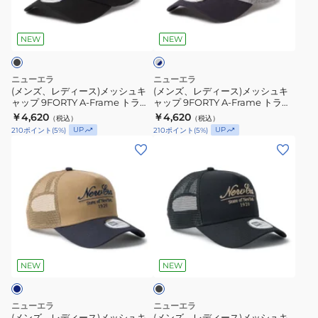
ィ
ィ
ラ
ラ
グ
ー
ー
レ
ッ
ッ
ス)
ス)
NEW
NEW
ー
カ
カ
×
メ
メ
ネ
ー
ー
ッ
ッ
イ
ニューエラ
ニューエラ
MLB
MLB
シ
シ
ビ
(メンズ、レディース)メッシュキ
(メンズ、レディース)メッシュキ
Side
Side
ー
ャップ 9FORTY A-Frame トラッ
ャップ 9FORTY A-Frame トラッ
ュ
ュ
カー MLB Side Patch ロサンゼル
カー MLB Side Patch ニューヨー
Patch
￥4,620
Patch
￥4,620
（税込）
（税込）
キ
キ
ス・ドジャース 14744914
ク・ヤンキース 14744895
UP
UP
210
ポイント
(
5
%)
210
ポイント
(
5
%)
ニ
ロ
ャ
ャ
(メ
(メ
ュ
サ
ッ
ッ
ン
ン
ー
ン
プ
プ
ズ、
ズ、
ヨ
ゼ
9FORTY
9FORTY
レ
レ
ー
ル
A-
A-
デ
デ
ク・
ス・
Frame
Frame
ィ
ィ
ヤ
ド
ト
ト
ブ
ー
ー
ン
ジ
ラ
ラ
ラ
ス)
ス)
ッ
NEW
NEW
キ
ャ
ッ
ッ
ク
メ
メ
ー
ー
カ
カ
ッ
ッ
ス
ス
ニューエラ
ニューエラ
ー
ー
シ
シ
(メンズ、レディース)メッシュキ
(メンズ、レディース)メッシュキ