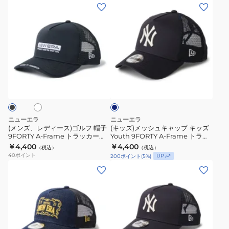
(メ
(キ
ゼ
ヨ
ッ
A-
ン
ッ
ル
ー
プ
Frame
ズ、
ズ)
ス・
ク・
9FORTY
ト
レ
メ
ド
ヤ
A-
ラ
デ
ッ
ジ
ン
Frame
ッ
ィ
シ
ャ
キ
ホ
ト
カ
ネ
ー
ュ
ー
ー
イ
ラ
ー
ス)
キ
ビ
ス
ス
ッ
イ
ー
ゴ
ャ
MLB
MLB
カ
タ
ル
ッ
Embroidered
Embroidered
ニューエラ
ニューエラ
ー
リ
フ
プ
(メンズ、レディース)ゴルフ 帽子
(キッズ)メッシュキャップ キッズ
Mesh
Mesh
ロ
ッ
9FORTY A-Frame トラッカー
Youth 9FORTY A-Frame トラッ
帽
キ
カ
白
CORDURA COOLMAX Bar ロゴ
カー ニューヨーク・ヤンキース
サ
￥4,400
ク
￥4,400
（税込）
（税込）
子
ッ
キャップ
MLB Embroidered Mesh 紺
ー
14744898
40
ポイント
UP
200
ポイント
(
5
%)
ン
ロ
14747009
9FORTY
ズ
(メ
(メ
キ
ゼ
ゴ
A-
Youth
ン
ン
14744916
ル
メ
Frame
9FORTY
ズ、
ズ、
ス・
ッ
ト
A-
レ
レ
ド
シ
ラ
Frame
デ
デ
ジ
ュ
ッ
ト
ィ
ィ