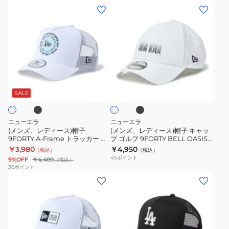
ッ
(メ
(メ
ラ
ラ
ツ
ン
ン
ッ
ッ
14865347
ズ、
ズ、
カ
カ
レ
レ
ー
ー
デ
デ
ビ
ダ
ィ
ィ
ン
ブ
ブ
ブ
ホ
ー
ー
テ
ル
ラ
ワ
ッ
ス)
ス)
ー
メ
SALE
イ
ク
ト
帽
帽
ジ
ッ
子
子
ピ
シ
ニューエラ
ニューエラ
9FORTY
キ
ー
ュ
(メンズ、レディース)帽子
(メンズ、レディース)帽子 キャッ
9FORTY A-Frame トラッカー サ
プ ゴルフ 9FORTY BELL OASIS
A-
ャ
ナ
キ
ークルロゴキャップ 14747295
& Uchimizu 14747248
￥3,980
￥4,950
（税込）
（税込）
Frame
ッ
ッ
ャ
14747296
14747249
45
ポイント
9%OFF
￥4,400
（税込）
ト
プ
ツ
ッ
36
ポイント
(メ
(メ
ラ
ゴ
ゴ
プ
ン
ン
ッ
ル
ル
14747282
ズ、
ズ、
カ
フ
フ
14747283
レ
レ
ー
9FORTY
サ
14747284
デ
デ
サ
BELL
ー
14747285