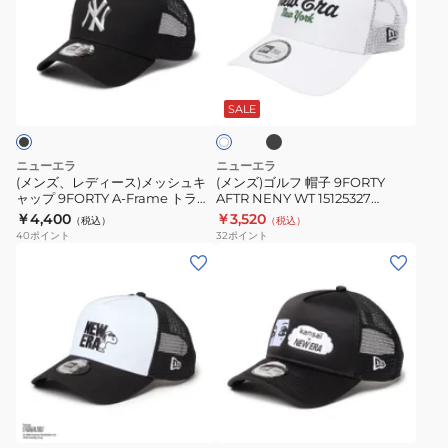
ジ
ジ
レ
ゴ
ジ
ク・
ュ
ュ
デ
ル
ャ
ヤ
ス
ス
ィ
フ
ー
ン
ブ
ウ
ウ
ホ
ー
帽
ラ
ス
キ
ワ
ェ
ェ
ッ
ス)
子
SALE
イ
MLB
ー
ク
ッ
ッ
ト
メ
9FORTY
Embroidered
ス
ト
ト
ッ
AFTR
Mesh
14744896
ニューエラ
ニューエラ
バ
バ
シ
NENY
(メンズ、レディース)メッシュキ
(メンズ)ゴルフ 帽子 9FORTY
14747014
ン
ン
ャップ 9FORTY A-Frame トラッ
AFTR NENY WT 15125327
ュ
WT
カー ニューヨーク・ヤンキース
15125330
ド
￥4,400
ド
￥3,520
（税込）
（税込）
キ
15125327
TPUロゴ 14744894
40
ポイント
32
ポイント
ロ
ニ
ャ
15125330
(メ
(メ
サ
ュ
ッ
ン
ン
ン
ー
プ
ズ、
ズ、
ゼ
ヨ
9FORTY
レ
レ
ル
ー
A-
デ
デ
ス・
ク・
Frame
ィ
ィ
ド
ヤ
ブ
ト
ー
ー
ラ
ジ
ン
ラ
ス)
ス)
ッ
ャ
キ
ッ
ク
帽
帽