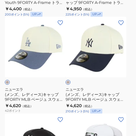
フ
ニ
Youth 9FORTY A-Frame トラッ
ャップ 9FORTY A-Frame トラッ
ャ
ュ
14747009
カー ロサンゼルス・ドジャース
カー MLB ニューヨーク・ヤンキ
レ
￥4,400
ュ
￥4,950
（税込）
（税込）
ッ
キ
MLB Embroidered Mesh
ース 14744896
UP
UP
200
ポイント
(
5
%)
225
ポイント
(
5
%)
ー
ー
14747014
プ
ャ
(メ
(メ
ム
ヨ
Youth
ッ
ン
ン
ロ
ー
9FORTY
プ
ズ、
ズ、
ゴ
ク・
A-
9FORTY
レ
レ
14744925
ヤ
Frame
A-
デ
デ
ン
ト
Frame
ィ
ィ
キ
ラ
ト
ク
ー
ー
ー
リ
ッ
ラ
ス)
ス)
ー
ス
カ
ッ
ム
キ
キ
MLB
ー
カ
ャ
ャ
Embroidered
ニューエラ
ニューエラ
ロ
ー
ッ
ッ
(メンズ、レディース)キャップ
(メンズ、レディース)キャップ
Mesh
サ
MLB
9FORTY MLB ベージュ スウェッ
9FORTY MLB ベージュ スウェッ
プ
プ
紺
トバンド ロサンゼルス・ドジャー
トバンド ニューヨーク・ヤンキー
ン
￥4,620
ニ
￥4,620
（税込）
（税込）
9FORTY
9FORTY
ス 14744855
ス 14744846
14744897
42
ポイント
UP
210
ポイント
(
5
%)
ゼ
ュ
MLB
MLB
(メ
(メ
ル
ー
ベ
ベ
ン
ン
ス・
ヨ
ー
ー
ズ、
ズ)
ド
ー