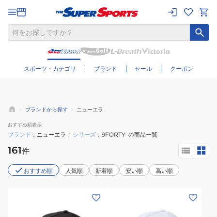
さらに絞り込む
スポーツ・カテゴリ
ブランド
セール
クーポン
ブランドから探す
ニューエラ
おすすめ
順表示
ブランド
ニューエラ
/
シリーズ
9FORTY
の商品一覧
161
件
おすすめ順
人気順
新着順
安い順
高い順
(メ
(メ
ン
ン