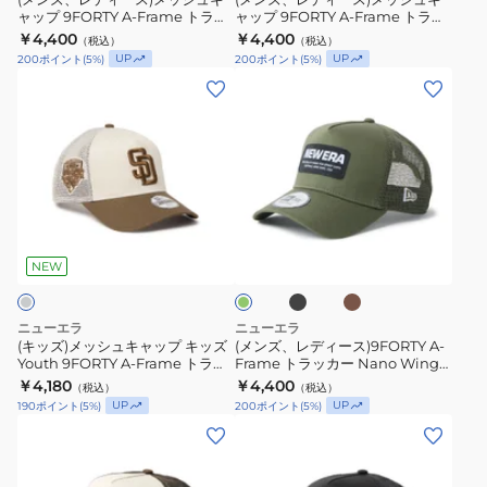
14747008
14747013
MLB
MLB
ャップ 9FORTY A-Frame トラッ
ャップ 9FORTY A-Frame トラッ
ュ
ュ
カー Classic Script 14744937
カー Classic Script 14744940
Side
￥4,400
Side
￥4,400
（税込）
（税込）
キ
キ
UP
UP
200
ポイント
(
5
%)
200
ポイント
(
5
%)
Patch
Patch
ャ
ャ
(キ
(メ
ロ
ニ
ッ
ッ
ッ
ン
サ
ュ
プ
プ
ズ)
ズ、
ン
ー
9FORTY
9FORTY
メ
レ
ゼ
ヨ
A-
A-
ッ
デ
ル
ー
Frame
Frame
シ
ィ
ス・
ク・
ブ
カ
ト
ト
グ
ュ
ー
ラ
ー
ド
ヤ
リ
ラ
ラ
ッ
キ
キ
ス)9FORTY
ー
NEW
ジ
ン
ク
ッ
ッ
ン
ャ
A-
ャ
キ
カ
カ
ッ
Frame
ー
ー
ニューエラ
ニューエラ
ー
ー
プ
ト
(キッズ)メッシュキャップ キッズ
(メンズ、レディース)9FORTY A-
ス
ス
Classic
Classic
Youth 9FORTY A-Frame トラッ
Frame トラッカー Nano Wing
キ
ラ
14744914
14744895
カー MLB Side Patch サンディエ
キャップ 14774377 14774378
Script
￥4,180
Script
￥4,400
（税込）
（税込）
ッ
ッ
ゴ・パドレス 14747003
14774379
UP
UP
190
ポイント
(
5
%)
200
ポイント
(
5
%)
14744937
14744940
ズ
カ
(メ
(メ
Youth
ー
ン
ン
9FORTY
Nano
ズ、
ズ、