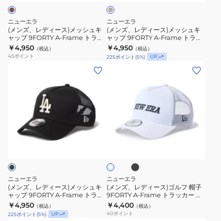
ッ
ッ
ム
メ
メ
ス
カ
カ
ッ
ッ
14747003
ニューエラ
ニューエラ
ー
ー
シ
シ
(メンズ、レディース)メッシュキ
(メンズ、レディース)メッシュキ
フ
フ
ャップ 9FORTY A-Frame トラッ
ャップ 9FORTY A-Frame トラッ
ュ
ュ
カー ロサンゼルス・ドジャース
カー ニューヨーク・ヤンキース
レ
￥4,950
レ
￥4,950
（税込）
（税込）
キ
キ
MLB Embroidered Mesh カー
MLB Embroidered Mesh 白
45
ポイント
UP
225
ポイント
(
5
%)
ー
ー
キ 14744916
14744898
ャ
ャ
(メ
(メ
ム
ム
ッ
ッ
ン
ン
ロ
ロ
プ
プ
ズ、
ズ、
ゴ
ゴ
9FORTY
9FORTY
レ
レ
14744924
14744926
A-
A-
デ
デ
Frame
Frame
ィ
ィ
ブ
ト
ト
ホ
ー
ー
ラ
ワ
ラ
ラ
ッ
ス)
ス)
イ
ク
ッ
ッ
ト
メ
ゴ
カ
カ
ッ
ル
ニューエラ
ニューエラ
ー
ー
シ
フ
(メンズ、レディース)メッシュキ
(メンズ、レディース)ゴルフ 帽子
ロ
ニ
ャップ 9FORTY A-Frame トラッ
9FORTY A-Frame トラッカー イ
ュ
帽
カー ロサンゼルス・ドジャース
タリックロゴ メッシュキャップ
サ
￥4,950
ュ
￥4,400
（税込）
（税込）
キ
子
MLB Embroidered Mesh 黒
40
ポイント
UP
225
ポイント
(
5
%)
ン
ー
14744917
ャ
9FORTY