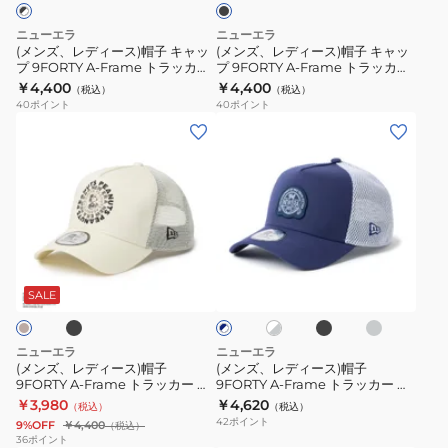
ー
ー
カ
子
子
ス
ス
ニューエラ
ニューエラ
ー
キ
キ
(メンズ、レディース)帽子 キャッ
(メンズ、レディース)帽子 キャッ
14744855
14744846
ニ
プ 9FORTY A-Frame トラッカー
プ 9FORTY A-Frame トラッカー
ャ
ャ
Vintage PEANUTS ピーナッツ
kansai yamamoto kansai logo
￥4,400
￥4,400
ュ
（税込）
（税込）
ッ
ッ
14865347
14858764
40
ポイント
40
ポイント
ー
プ
プ
(メ
(メ
ヨ
9FORTY
9FORTY
ン
ン
ー
A-
A-
ズ、
ズ、
ク・
Frame
Frame
レ
レ
ヤ
ト
ト
デ
デ
ン
ラ
ラ
ィ
ィ
ブ
ブ
グ
キ
ホ
ネ
ッ
ッ
ー
ー
ラ
レ
ワ
イ
ー
カ
カ
ッ
ー
ス)
ス)
イ
SALE
ビ
ス
ク
ト
ー
ー
ー
帽
帽
×
TPU
×
Vintage
kansai
子
子
グ
ホ
ニューエラ
ニューエラ
ロ
PEANUTS
yamamoto
レ
9FORTY
9FORTY
ワ
(メンズ、レディース)帽子
(メンズ、レディース)帽子
ー
ゴ
イ
ピ
kansai
9FORTY A-Frame トラッカー ビ
9FORTY A-Frame トラッカー ダ
A-
A-
ト
ンテージピーナッツ ゴルフ サー
ブルメッシュ キャップ 14747282
14744894
￥3,980
￥4,620
ー
logo
（税込）
（税込）
Frame
Frame
クルロゴキャップ 14865322
14747283 14747284 14747285
42
ポイント
9%OFF
￥4,400
（税込）
ナ
14858764
14865323
ト
ト
36
ポイント