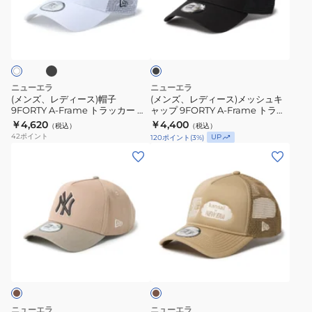
ィ
ィ
ー
OASIS
ク
ブ
ブ
ー
ー
ク
&
ル
ラ
ス)
ス)
ル
Uchimizu
ロ
ッ
ク
帽
メ
ロ
14747248
ゴ
子
ッ
ゴ
14747249
キ
ニューエラ
ニューエラ
9FORTY
シ
キ
ャ
(メンズ、レディース)帽子
(メンズ、レディース)メッシュキ
9FORTY A-Frame トラッカー メ
ャップ 9FORTY A-Frame トラッ
A-
ュ
ャ
ッ
ッシュ 刺しゅうキャップ
カー ロサンゼルス・ドジャース
￥4,620
￥4,400
（税込）
（税込）
Frame
キ
ッ
プ
14747271 14747273
TPUロゴ 14744913
42
ポイント
UP
120
ポイント
(
3
%)
ト
ャ
プ
14865322
(メ
(メ
ラ
ッ
14747295
14865323
ン
ン
ッ
プ
14747296
ズ、
ズ、
カ
9FORTY
レ
レ
ー
A-
デ
デ
メ
Frame
ィ
ィ
ッ
ト
カ
ー
ー
ー
シ
ラ
ス)
ス)
キ
ュ
ッ
キ
帽
刺
カ
ャ
子
ニューエラ
ニューエラ