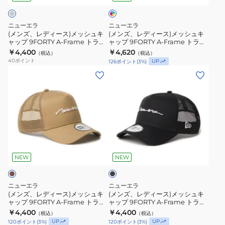
ン
ン
×
メ
メ
ブ
ド
ド
ッ
ッ
ラ
ニューエラ
ニューエラ
イ
イ
ウ
シ
シ
(メンズ、レディース)メッシュキ
(メンズ、レディース)メッシュキ
ン
ッ
ッ
ャップ 9FORTY A-Frame トラッ
ャップ 9FORTY A-Frame トラッ
ュ
ュ
カー Handwritten Logo Logo
カー MLB Side Patch サンディエ
チ
￥4,400
チ
￥4,620
（税込）
（税込）
キ
キ
14744920
ゴ・パドレス 14744879
40
ポイント
UP
126
ポイント
(
3
%)
バ
バ
ャ
ャ
(メ
(メ
イ
イ
ッ
ッ
ン
ン
ザ
ザ
プ
プ
ズ、
ズ、
ー
ー
9FORTY
9FORTY
レ
レ
14744964
14744963
A-
A-
デ
デ
Frame
Frame
ィ
ィ
ト
ト
ブ
ー
ー
ラ
ラ
ラ
ス)
ス)
ッ
NEW
NEW
ッ
ッ
ク
メ
メ
カ
カ
ッ
ッ
ニューエラ
ニューエラ
ー
ー
シ
シ
(メンズ、レディース)メッシュキ
(メンズ、レディース)メッシュキ
Handwritten
MLB
ャップ 9FORTY A-Frame トラッ
ャップ 9FORTY A-Frame トラッ
ュ
ュ
カー Handwritten Logo Logo
カー Handwritten Logo Logo
Logo
￥4,400
Side
￥4,400
（税込）
（税込）
キ
キ
14744921
14744922
UP
UP
120
ポイント
(
3
%)
120
ポイント
(
3
%)
Logo
Patch