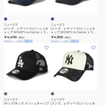
ャ
キ
カ
ラ
ネ
ー
ー
ー
ャ
イ
ー
ッ
ス)
ス)
ビ
ス
ッ
CORDURA
カ
ー
メ
メ
MLB
プ
COOLMAX
ー
ッ
ッ
Embroidered
ニューエラ
ニューエラ
Bar
ニ
シ
シ
(メンズ、レディース)メッシュキ
(メンズ、レディース)メッシュキ
Mesh
ロ
ュ
ャップ 9FORTY A-Frame トラッ
ャップ 9FORTY A-Frame トラッ
ュ
ュ
黒
カー フレームロゴ 14744925
カー ニューヨーク・ヤンキース
ゴ
￥4,400
ー
￥4,950
（税込）
（税込）
キ
キ
MLB Embroidered Mesh 紺
14744917
UP
UP
200
ポイント
(
5
%)
225
ポイント
(
5
%)
キ
ヨ
14744897
ャ
ャ
(キ
(メ
ャ
ー
ッ
ッ
ッ
ン
ッ
ク・
プ
プ
ズ)
ズ、
プ
ヤ
9FORTY
9FORTY
キ
レ
ン
A-
A-
ッ
デ
キ
Frame
Frame
ズ
ィ
ー
ト
ト
ブ
メ
ー
ス
ラ
ラ
ラ
ッ
ス)
ッ
MLB
ッ
ッ
ク
シ
メ
Embroidered
カ
カ
ュ
ッ
Mesh
ニューエラ
ニューエラ
ー
ー
キ
シ
(キッズ)キッズ メッシュキャップ
(メンズ、レディース)メッシュキ
紺