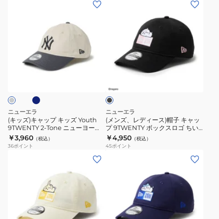
(キ
(メ
パ
ロ
ッ
ン
ド
サ
ズ)
ズ、
レ
ン
キ
レ
ス
ゼ
ャ
デ
SAKURANAG
ル
ッ
ィ
ネ
ブ
14745029
ス・
プ
ー
ラ
ド
キ
ス)
ッ
ジ
ク
ッ
帽
ャ
ズ
子
ニューエラ
ニューエラ
ー
Youth
キ
(キッズ)キャップ キッズ Youth
(メンズ、レディース)帽子 キャッ
ス
9TWENTY 2-Tone ニューヨー
プ 9TWENTY ボックスロゴ ちい
9TWENTY
ャ
ク・ヤンキース 14747040
かわ 14864518
￥3,960
￥4,950
14747061
（税込）
（税込）
2-
ッ
14747045
36
ポイント
45
ポイント
14747066
Tone
プ
(メ
(メ
ニ
9TWENTY
ン
ン
ュ
ボ
ズ、
ズ、
ー
ッ
レ
レ
ヨ
ク
デ
デ
ー
ス
ィ
ィ