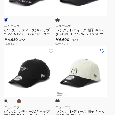
ブ
ー
14774419
ー
ー
ッ
ピ
ラ
ス
14774420
ス)
ス)
ツ
ー
ッ
ブ
ク
キ
帽
2-
ナ
ラ
ャ
子
Tone
ッ
ニューエラ
ニューエラ
ッ
ッ
キ
14865366
ツ
(メンズ、レディース)キャップ
(メンズ、レディース)帽子 キャッ
ク
9TWENTY MLB バイザーロゴ ダ
プ 9TWENTY GORE-TEX 2L ブラ
プ
ャ
ゴ
メージ ニューヨーク・ヤンキース
ック 14774422
￥4,950
￥6,600
14745079
（税込）
（税込）
9TWENTY
ッ
ル
ネイビー 14745044
45
ポイント
60
ポイント
MLB
プ
フ
(メ
(メ
バ
9TWENTY
ス
ン
ン
イ
GORE-
イ
ズ、
ズ、
ザ
TEX
ン
レ
レ
ー
2L
グ
デ
デ
ロ
ブ
14865326
ィ
ィ
ブ
ブ
ゴ
ラ
14865327
ー
ー
ラ
ダ
ッ
ス)
ス)
ッ
メ
ク
ク
キ
帽
ー
14774422
ャ
子
ニューエラ
ニューエラ
ジ
ッ
キ
(メンズ、レディース)キャップ
(メンズ、レディース)帽子 キャッ