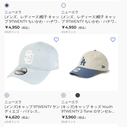
ロ
ド
リ
帽
帽
ー
ゴ
ス
子
子
ニューエラ
ニューエラ
15135296
ト
キ
キ
(メンズ、レディース)帽子 キャッ
(メンズ、レディース)帽子 キャッ
15135293
ッ
プ 9TWENTY ちいかわ・ハチワ
プ 9TWENTY ちいかわ・ハチワ
ャ
ャ
レ・うさぎ 14864520
レ・うさぎ 14864519
￥4,950
￥4,950
ク
（税込）
（税込）
ッ
ッ
45
ポイント
45
ポイント
14865328
プ
プ
(メ
(キ
14865329
9TWENTY
9TWENTY
ン
ッ
ち
ち
ズ)
ズ)
い
い
キ
キ
か
か
ャ
ャ
わ・
わ・
ッ
ッ
ブ
グ
ハ
ハ
プ
プ
ラ
レ
チ
チ
ッ
9TWENTY
キ
ー
ク
ワ
ワ
サ
ッ
レ・
レ・
ン
ズ
ニューエラ
ニューエラ
う
う
デ
Youth
(メンズ)キャップ 9TWENTY サン
(キッズ)キャップ キッズ Youth
さ
さ
ディエゴ・パドレス
9TWENTY 2-Tone ロサンゼル
ィ
9TWENTY
SAKURANAG 14745029
ス・ドジャース 14747061
￥4,620
￥3,960
ぎ
ぎ
（税込）
（税込）
エ
2-
14747066
42
ポイント
36
ポイント
14864520
14864519
ゴ・
Tone