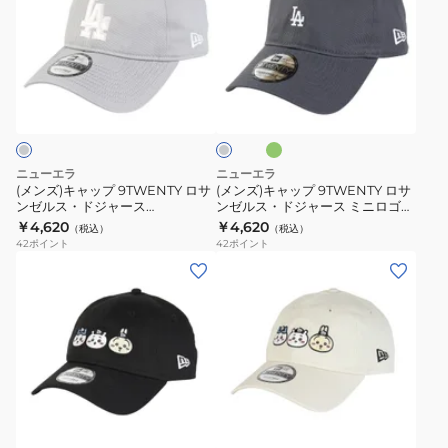
キ
キ
テ
ン
ャ
ャ
ー
1474713
ッ
ッ
ジ
オ
グ
プ
プ
ピ
リ
レ
ー
9TWENTY
9TWENTY
ー
ー
ブ
ロ
ロ
ナ
サ
サ
ッ
ニューエラ
ニューエラ
ン
ン
ツ
(メンズ)キャップ 9TWENTY ロサ
(メンズ)キャップ 9TWENTY ロサ
ンゼルス・ドジャース
ンゼルス・ドジャース ミニロゴ
ゼ
ゼ
ゴ
SAKURANAG 14745083
15135296 15135293
￥4,620
￥4,620
（税込）
（税込）
ル
ル
ル
42
ポイント
42
ポイント
ス・
ス・
フ
(メ
(メ
ド
ド
ス
ン
ン
ジ
ジ
ヌ
ズ、
ズ、
ャ
ャ
ー
レ
レ
ー
ー
ピ
デ
デ
ス
ス
ー
ィ
ィ
ア
SAKURANAG
ミ
ウ
ー
ー
イ
14745083
ニ
ッ
ス)
ス)
ボ