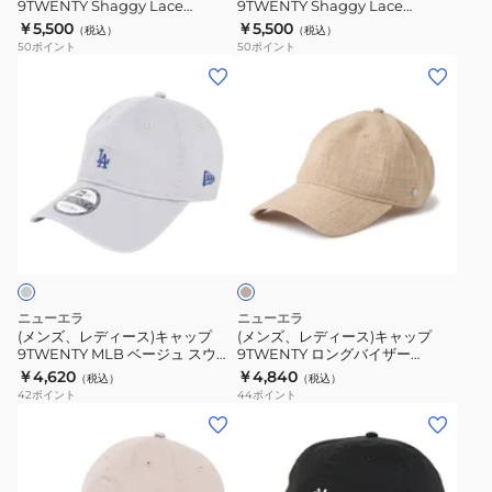
レ
キ
9TWENTY Shaggy Lace
9TWENTY Shaggy Lace
プ
プ
14745024
14745025
￥5,500
￥5,500
ス
ー
（税込）
（税込）
9TWENTY
9TWENTY
50
ポイント
50
ポイント
14745028
ス
Shaggy
Shaggy
(メ
(メ
14745048
Lace
Lace
ン
ン
14745024
14745025
ズ、
ズ、
レ
レ
デ
デ
ィ
ィ
ベ
ー
ー
ー
ス)
ス)
ジ
ュ
キ
キ
ャ
ャ
ニューエラ
ニューエラ
ッ
ッ
(メンズ、レディース)キャップ
(メンズ、レディース)キャップ
9TWENTY MLB ベージュ スウェ
9TWENTY ロングバイザー
プ
プ
ットバンド ロサンゼルス・ドジャ
Reflax Canvas Metal Pin
￥4,620
￥4,840
（税込）
（税込）
9TWENTY
9TWENTY
ース BEI SWEAT 14745094
14744998
42
ポイント
44
ポイント
MLB
ロ
(メ
(メ
ベ
ン
ン
ン
ー
グ
ズ、
ズ、
ジ
バ