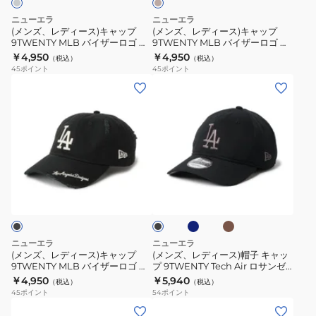
ー
ー
ト
ト
ャ
ャ
ジ
ニューエラ
ニューエラ
ス
バ
バ
ュ
ッ
ッ
(メンズ、レディース)キャップ
(メンズ、レディース)キャップ
BEI
ン
ン
9TWENTY MLB バイザーロゴ ダ
9TWENTY MLB バイザーロゴ ダ
プ
プ
メージ ニューヨーク・ヤンキース
メージ ロサンゼルス・ドジャース
SWEAT
￥4,950
￥4,950
ド
ド
（税込）
（税込）
9TWENTY
9TWENTY
グラファイト 14745045
ストーン 14745078
45
ポイント
45
ポイント
14745094
ロ
ニ
MLB
MLB
(メ
(メ
サ
ュ
バ
バ
ン
ン
ン
ー
イ
イ
ズ、
ズ、
ゼ
ヨ
ザ
ザ
レ
レ
ル
ー
ー
ー
デ
デ
ス・
ク・
ロ
ロ
ィ
ィ
ネ
カ
ド
ヤ
ブ
ゴ
ゴ
ー
ー
イ
ー
ラ
ジ
ン
ダ
ダ
ビ
キ
ス)
ス)
ッ
ャ
キ
ー
メ
メ
ク
キ
帽
ー
ー
ー
ー
ャ
子
ニューエラ
ニューエラ
ス
ス
ジ
ジ
ッ
キ
(メンズ、レディース)キャップ
(メンズ、レディース)帽子 キャッ
D
14745058
ニ
ロ
9TWENTY MLB バイザーロゴ ダ
プ 9TWENTY Tech Air ロサンゼ
プ
ャ
メージ ロサンゼルス・ドジャース
ルス・ドジャース ブラック
ロ
￥4,950
￥5,940
ュ
サ
（税込）
（税込）
9TWENTY
ッ
ブラック 14745079
14774418 14774419 14774420
45
ポイント
54
ポイント
ゴ
ー
ン
MLB
プ
(メ
(メ
BEI