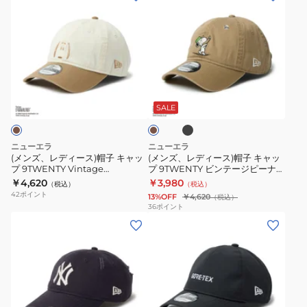
ヨ
ゼ
バ
9TWENTY
ン
ン
14745085
ー
ル
イ
Tech
ズ、
ズ、
ク・
ス・
ザ
Air
レ
レ
ヤ
ド
ー
ロ
デ
デ
ン
ジ
ロ
サ
ィ
ィ
ブ
キ
ャ
カ
ゴ
ン
ー
ー
ラ
ー
ー
ー
ダ
ゼ
ッ
ス)
ス)
キ
SALE
ス
ス
ク
メ
ル
帽
帽
グ
ス
ー
ス・
子
子
ニューエラ
ニューエラ
ラ
ト
ジ
ド
キ
キ
(メンズ、レディース)帽子 キャッ
(メンズ、レディース)帽子 キャッ
フ
ー
ロ
ジ
プ 9TWENTY Vintage
プ 9TWENTY ビンテージピーナッ
ャ
ャ
PEANUTS ピーナッツ 2-Tone
ツ ゴルフ スイング 14865326
ァ
ン
￥4,620
￥3,980
サ
ャ
（税込）
（税込）
ッ
ッ
14865366
14865327
42
ポイント
イ
14745078
13%OFF
￥4,620
（税込）
ン
ー
プ
プ
36
ポイント
ト
ゼ
ス
(メ
(メ
9TWENTY
9TWENTY
14745045
ル
ブ
ン
ン
Vintage
ビ
ス・
ラ
ズ、
ズ、
PEANUTS
ン
ド
ッ
レ
レ
ピ
テ
ジ
ク
デ
デ
ー
ー
ャ
14774418
ィ
ィ
ナ
ジ