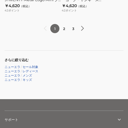
プ
ヨ
ラシックロゴ 14745112
SAKURANAG 14745049
￥4,620
￥4,620
14864517
（税込）
（税込）
9TWENTY
ー
42
ポイント
42
ポイント
Metal
ク・
Logo
ヤ
Mini
ン
1
2
3
ク
キ
ラ
ー
シ
ス
ッ
SAKURANAG
さらに絞り込む
ク
14745049
ニューエラ
/
セール対象
ロ
ニューエラ
/
レディース
ニューエラ
/
メンズ
ゴ
ニューエラ
/
キッズ
14745112
サポート