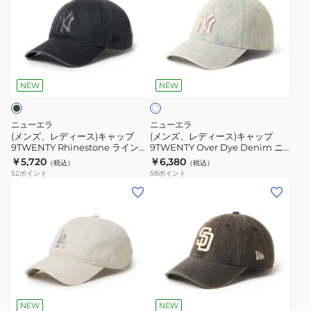
ズ、
ズ、
レ
レ
デ
デ
ィ
ィ
ホ
ー
ー
ワ
ス)
ス)
NEW
NEW
イ
ト
キ
キ
ャ
ャ
ニューエラ
ニューエラ
ッ
ッ
(メンズ、レディース)キャップ
(メンズ、レディース)キャップ
9TWENTY Rhinestone ラインス
9TWENTY Over Dye Denim ニ
プ
プ
トーン ニューヨーク・ヤンキース
ューヨーク・ヤンキース 15137235
￥5,720
￥6,380
（税込）
（税込）
9TWENTY
9TWENTY
15137181
52
ポイント
58
ポイント
Rhinestone
Over
(メ
(メ
ラ
Dye
ン
ン
イ
Denim
ズ、
ズ、
ン
ニ
レ
レ
ス
ュ
デ
デ
ト
ー
ィ
ィ
ブ
ー
ヨ
ー
ー
ラ
ン
ー
ス)
ス)
ウ
NEW
NEW