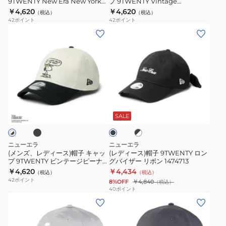
ニ
9TWENTY New Era New York
プ 9TWENTY Vintage
プ
ャ
14745013 14745014
PEANUTS ピーナッツ 2-Tone
￥4,620
￥4,620
ュ
（税込）
（税込）
9TWENTY
ッ
14865367
42
ポイント
42
ポイント
ー
New
プ
(メ
(レ
ヨ
Era
9TWENTY
ン
デ
ー
New
Vintage
ズ、
ィ
ク・
York
PEANUTS
レ
ー
ヤ
14745013
ピ
デ
ス)
ン
14745014
ー
ィ
帽
ブ
キ
ブ
ブ
ナ
ー
子
ラ
ラ
ー
ッ
ス)
9TWENTY
ッ
ッ
SALE
ス
ク
ツ
ク
帽
ロ
×
ネ
2-
子
ン
ホ
ニューエラ
ニューエラ
イ
Tone
ワ
キ
グ
(メンズ、レディース)帽子 キャッ
(レディース)帽子 9TWENTY ロン
イ
ビ
14865367
プ 9TWENTY ビンテージピーナッ
グバイザー リボン 1474713
ャ
バ
ト
ツ ゴルフ スヌーピー ウッドスト
ー
￥4,620
￥4,434
（税込）
（税込）
ッ
イ
ック 14865328 14865329
42
ポイント
14745044
8%OFF
￥4,840
（税込）
プ
ザ
40
ポイント
(メ
(メ
9TWENTY
ー
ン
ン
ビ
リ
ズ)
ズ)
ン
ボ