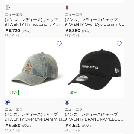
ニ
ク・
ン
キ
キ
ュ
ヤ
ャ
ャ
ニューエラ
ニューエラ
ー
ン
ッ
ッ
(メンズ、レディース)キャップ
(メンズ、レディース)キャップ
ヨ
キ
9TWENTY Rhinestone ラインス
9TWENTY Over Dye Denim サ
プ
プ
トーン ロサンゼルス・ドジャース
ンディエゴ・パドレス 15137220
￥5,720
￥6,380
ー
ー
（税込）
（税込）
9TWENTY
9TWENTY
15137189
52
ポイント
58
ポイント
ク・
ス
Rhinestone
Over
(メ
(メ
ヤ
15137235
ラ
Dye
ン
ン
ン
イ
Denim
ズ、
ズ、
キ
ン
サ
レ
レ
ー
ス
ン
デ
デ
ス
ト
デ
ィ
ィ
15137181
ブ
ー
ィ
ー
ー
ラ
ン
エ
ス)
ス)
ッ
NEW
NEW
ロ
ゴ・
ク
キ
キ
サ
パ
ャ
ャ
ニューエラ
ニューエラ
ン
ド
ッ
ッ
(メンズ、レディース)キャップ
(メンズ、レディース)キャップ
ゼ
レ
9TWENTY Over Dye Denim ロ
9TWENTY BRANDNAMELOGO
プ
プ
サンゼルス・ドジャース 15137272
15137307
￥6,380
￥4,620
ル
ス
（税込）
（税込）
9TWENTY
9TWENTY
58
ポイント
42
ポイント
ス・
15137220