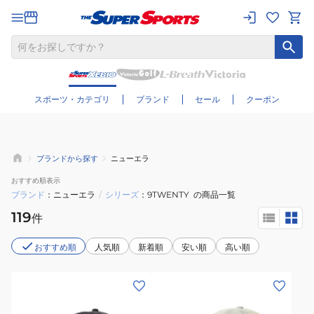
さらに絞り込む
スポーツ・カテゴリ
ブランド
セール
クーポン
ブランドから探す
ニューエラ
おすすめ
順表示
ブランド
ニューエラ
/
シリーズ
9TWENTY
の商品一覧
119
件
おすすめ順
人気順
新着順
安い順
高い順
(メ
(メ
ン
ン