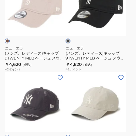
レ
レ
ュ
イ
デ
デ
ス
ザ
ィ
ィ
ブ
ウ
ー
ー
ー
ラ
ェ
Reflax
ス)
ス)
ッ
ッ
Canvas
ク
キ
キ
ト
Metal
ャ
ャ
ニューエラ
ニューエラ
バ
Pin
ッ
ッ
(メンズ、レディース)キャップ
(メンズ、レディース)キャップ
ン
14744998
9TWENTY MLB ベージュ スウェ
9TWENTY MLB ベージュ スウェ
プ
プ
ットバンド ロサンゼルス・ドジャ
ットバンド ニューヨーク・ヤンキ
￥4,620
￥4,620
ド
（税込）
（税込）
9TWENTY
9TWENTY
ース Dロゴ BEI 14745085
ース 14745058
42
ポイント
42
ポイント
ロ
MLB
MLB
(メ
(メ
サ
ベ
ベ
ン
ン
ン
ー
ー
ズ、
ズ、
ゼ
ジ
ジ
レ
レ
ル
ュ
ュ
デ
デ
ス・
ス
ス
ィ
ィ
ド
サ
ウ
ウ
ー
ー
ン
ジ
ェ
ェ
ス)
ス)
ド
ャ
ッ
ッ
ベ
キ
キ