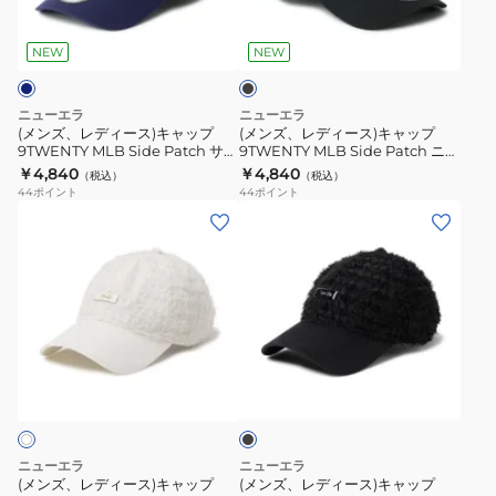
ブ
ゼ
ー
ー
ラ
ル
ス)
ス)
ッ
NEW
NEW
ス・
ク
キ
キ
ド
ャ
ャ
ニューエラ
ニューエラ
ジ
ッ
ッ
(メンズ、レディース)キャップ
(メンズ、レディース)キャップ
ャ
9TWENTY MLB Side Patch サン
9TWENTY MLB Side Patch ニュ
プ
プ
ディエゴ・パドレス 14745028
ーヨーク・ヤンキース 14745048
￥4,840
￥4,840
ー
（税込）
（税込）
9TWENTY
9TWENTY
44
ポイント
44
ポイント
ス
MLB
MLB
(メ
(メ
14745082
Side
Side
ン
ン
Patch
Patch
ズ、
ズ、
サ
ニ
レ
レ
ン
ュ
デ
デ
デ
ー
ィ
ィ
ブ
ィ
ヨ
ー
ー
ラ
エ
ー
ス)
ス)
ッ
ゴ・
ク・
ク
キ
キ
パ
ヤ
ャ
ャ
ニューエラ
ニューエラ
ド
ン
ッ
ッ
(メンズ、レディース)キャップ
(メンズ、レディース)キャップ