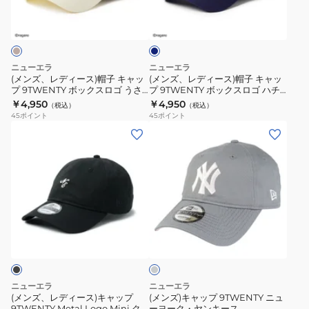
ネ
ク・
ロ
ー
ー
イ
ヤ
ゴ
ス)
ス)
ビ
ン
ち
ー
帽
帽
キ
い
子
子
ニューエラ
ニューエラ
ー
か
キ
キ
(メンズ、レディース)帽子 キャッ
(メンズ、レディース)帽子 キャッ
ス
わ
プ 9TWENTY ボックスロゴ うさ
プ 9TWENTY ボックスロゴ ハチ
ャ
ャ
ぎ 14864516
ワレ 14864517
￥4,950
￥4,950
14747040
14864518
（税込）
（税込）
ッ
ッ
45
ポイント
45
ポイント
14747045
プ
プ
(メ
(メ
9TWENTY
9TWENTY
ン
ン
ボ
ボ
ズ、
ズ)
ッ
ッ
レ
キ
ク
ク
デ
ャ
ス
ス
ィ
ッ
グ
ロ
ロ
ー
プ
レ
ゴ
ゴ
ス)
9TWENTY
ー
う
ハ
キ
ニ
さ
チ
ャ
ュ
ニューエラ
ニューエラ
ぎ
ワ
ッ
ー
(メンズ、レディース)キャップ
(メンズ)キャップ 9TWENTY ニュ
14864516
レ
9TWENTY Metal Logo Mini ク
ーヨーク・ヤンキース