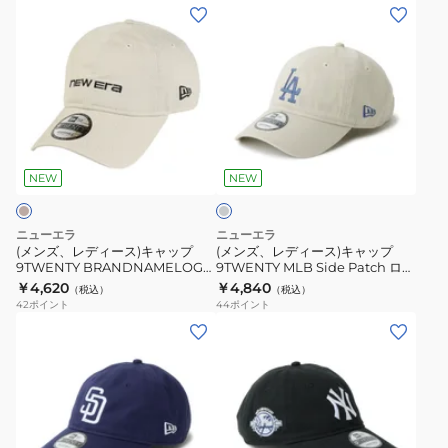
Over
BRANDNAMELOGO
(メ
(メ
ド
Dye
15137307
ン
ン
ジ
Denim
ズ、
ズ、
ャ
ロ
レ
レ
ー
サ
デ
デ
ス
ン
ィ
ィ
15137189
グ
ゼ
ー
ー
レ
ル
ス)
ス)
ー
NEW
NEW
ス・
キ
キ
ド
ャ
ャ
ニューエラ
ニューエラ
ジ
ッ
ッ
(メンズ、レディース)キャップ
(メンズ、レディース)キャップ
ャ
9TWENTY BRANDNAMELOGO
9TWENTY MLB Side Patch ロサ
プ
プ
15137306
ンゼルス・ドジャース 14745082
￥4,620
￥4,840
ー
（税込）
（税込）
9TWENTY
9TWENTY
42
ポイント
44
ポイント
ス
BRANDNAMELOGO
MLB
(メ
(メ
15137272
15137306
Side
ン
ン
Patch
ズ、
ズ、
ロ
レ
レ
サ
デ
デ
ン
ィ
ィ