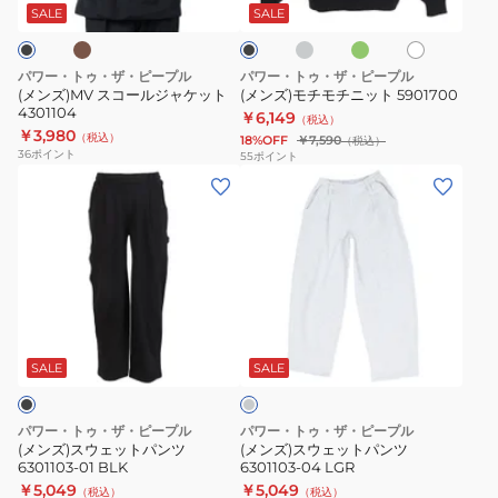
ィ
コ
ー
ジ
ニ
ボ
ッ
SALE
SALE
ー
ン
リ
ク
ー
ャ
ッ
ル
ー
5701015-
ケ
ト
グ
パワー・トゥ・ザ・ピープル
パワー・トゥ・ザ・ピープル
レ
04
ッ
5901700
(メンズ)MV スコールジャケット
(メンズ)モチモチニット 5901700
ー
4301104
LGR
ト
￥6,149
（税込）
￥3,980
（税込）
18%OFF
￥7,590
4301104
（税込）
36
ポイント
55
ポイント
(メ
(メ
ン
ン
ズ)
ズ)
ス
ス
ウ
ウ
ェ
ェ
ラ
ッ
ッ
イ
ト
ト
ト
SALE
SALE
グ
パ
パ
レ
ン
ン
ー
パワー・トゥ・ザ・ピープル
パワー・トゥ・ザ・ピープル
ツ
ツ
(メンズ)スウェットパンツ
(メンズ)スウェットパンツ
6301103-01 BLK
6301103-04 LGR
6301103-
6301103-
￥5,049
￥5,049
（税込）
（税込）