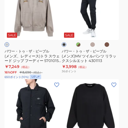
ズ、
ズ)MV
レ
ツ
デ
イ
ィ
ル
ベ
カ
グ
ブ
ー
パ
ー
ー
リ
ラ
ジ
キ
ス)
ン
ー
ッ
SALE
SALE
ュ
ン
ク
ト
ツ
×
ラ
リ
ブ
パワー・トゥ・ザ・ピープル
パワー・トゥ・ザ・ピープル
ラ
ス
ラ
(メンズ、レディース)トラ スウェ
(メンズ)MV ツイルパンツ リラッ
ウ
ード ジップ フーディー 5701015-
クスシルエット 4301113
ウ
ッ
ン
04 LGR
￥7,249
￥3,998
（税込）
（税込）
ェ
ク
36
ポイント
16%OFF
￥8,690
（税込）
ー
ス
UP
650
ポイント
(
10
%)
ド
シ
(メ
(メ
ジ
ル
ン
ン
ッ
エ
ズ)MV
ズ)
プ
ッ
ス
モ
フ
ト
コ
チ
ー
4301113
ー
モ
カ
チ
グ
ア
ブ
デ
ル
チ
ャ
リ
イ
ラ