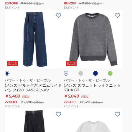
20%OFF
￥4,950
18%OFF
￥7,590
（税込）
（税込）
ド
52
35
ポイント
55
ポイント
(メ
(メ
カ
GRN
ン
ン
ラ
ズ)
ズ)
ー
ベ
ス
チ
ル
ウ
ェ
ト
ェ
ッ
ラ
ネ
ミ
チ
付
ッ
ク
イ
イ
ン
ャ
ト
ビ
ト
き
ト
シ
コ
SALE
SALE
グ
ー
ー
デ
ラ
ャ
レ
ル
ニ
イ
ツ
ー
グ
パワー・トゥ・ザ・ピープル
パワー・トゥ・ザ・ピープル
レ
ム
ク
5701028-
(メンズ)ベルト付き デニムワイド
(メンズ)スウェット ライクニット
ー
パンツ 6301045-60 NAV
6301039
ワ
ニ
01
￥5,489
￥5,049
（税込）
（税込）
イ
ッ
BLK
27%OFF
￥7,590
22%OFF
￥6,490
（税込）
（税込）
ド
ト
49
ポイント
45
ポイント
(メ
(メ
パ
6301039
ン
ン
ン
ズ)
ズ)
ツ