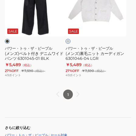
ベ
裏
6301045-
ル
毛
60
ト
ニ
NAV
ラ
付
ッ
イ
き
ト
ト
SALE
SALE
グ
デ
カ
レ
ニ
ー
ー
パワー・トゥ・ザ・ピープル
パワー・トゥ・ザ・ピープル
ム
デ
(メンズ)ベルト付き デニムワイド
(メンズ)裏毛ニット カーディガン
パンツ 6301045-01 BLK
6301046-04 LGR
ワ
ィ
￥5,489
￥5,489
（税込）
（税込）
イ
ガ
27%OFF
￥7,590
27%OFF
￥7,590
（税込）
（税込）
ド
ン
49
ポイント
49
ポイント
パ
6301046-
ン
04
1
ツ
LGR
6301045-
01
BLK
さらに絞り込む
パワー・トゥ・ザ・ピープル
/
セール対象