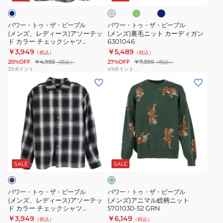
ー
ー
ア
カ
37
ル
ソ
ー
KNR
グ
パワー・トゥ・ザ・ピープル
パワー・トゥ・ザ・ピープル
レ
ー
デ
(メンズ、レディース)アソーテッ
(メンズ)裏毛ニット カーディガン
ー
ド カラー チェックシャツ
6301046
テ
ィ
5701028-60 NAV
￥3,949
￥5,489
（税込）
（税込）
ッ
ガ
20%OFF
￥4,950
27%OFF
￥7,590
（税込）
（税込）
ド
ン
35
ポイント
49
ポイント
(メ
(メ
カ
6301046
ン
ン
ラ
ズ、
ズ)
ー
レ
ア
チ
デ
ニ
ェ
ィ
マ
ッ
グ
ー
ル
ク
リ
ス)
総
シ
ー
SALE
SALE
ン
ア
柄
ャ
ソ
ニ
ツ
パワー・トゥ・ザ・ピープル
パワー・トゥ・ザ・ピープル
ー
ッ
5701028-
(メンズ、レディース)アソーテッ
(メンズ)アニマル総柄ニット
ド カラー チェックシャツ
5701030-52 GRN
テ
ト
60
5701028-01 BLK
￥3,949
￥6,149
（税込）
（税込）
ッ
5701030-
NAV