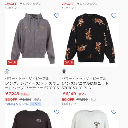
01
04
22%OFF
￥6,490
22%OFF
￥6,490
（税込）
（税込）
BLK
LGR
45
ポイント
45
ポイント
(メ
(メ
ン
ン
ズ、
ズ)
レ
ア
デ
ニ
ィ
マ
ブ
ー
ル
ラ
ス)
総
ッ
SALE
SALE
ク
ト
柄
ラ
ニ
パワー・トゥ・ザ・ピープル
パワー・トゥ・ザ・ピープル
ス
ッ
(メンズ、レディース)トラ スウェ
(メンズ)アニマル総柄ニット
ード ジップ フーディー 5701015-
5701030-01 BLK
ウ
ト
02 CHA
￥7,249
￥6,149
（税込）
（税込）
ェ
5701030-
16%OFF
￥8,690
18%OFF
￥7,590
（税込）
（税込）
ー
01
55
ポイント
UP
650
ポイント
(
10
%)
ド
BLK
(メ
(メ
ジ
ン
ン
ッ
ズ、
ズ、