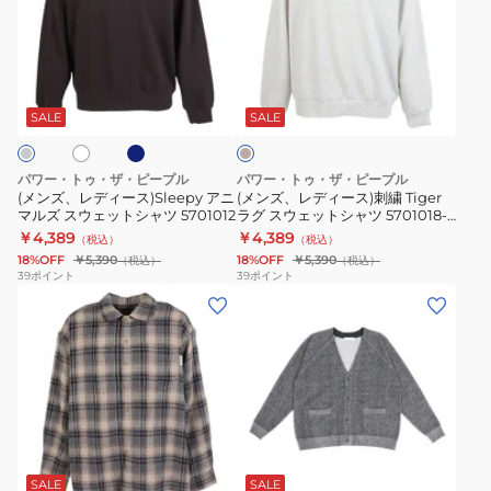
プ
レ
レ
フ
デ
デ
ー
ィ
ィ
ネ
ア
キ
デ
ー
ー
イ
ナ
ィ
ビ
ス)Sleepy
ス)
リ
SALE
SALE
ー
ー
ア
刺
5701015-
ニ
繍
パワー・トゥ・ザ・ピープル
パワー・トゥ・ザ・ピープル
02
マ
Tiger
(メンズ、レディース)Sleepy アニ
(メンズ、レディース)刺繍 Tiger
マルズ スウェットシャツ 5701012
ラグ スウェットシャツ 5701018-
CHA
ル
ラ
37 KNR
￥4,389
￥4,389
（税込）
（税込）
ズ
グ
18%OFF
￥5,390
18%OFF
￥5,390
（税込）
（税込）
ス
ス
39
ポイント
39
ポイント
(メ
(メ
ウ
ウ
ン
ン
ェ
ェ
ズ、
ズ)
ッ
ッ
レ
裏
ト
ト
デ
毛
シ
シ
ィ
ニ
ャ
ャ
ミ
ネ
チ
ー
ッ
ツ
ツ
ン
イ
ャ
ト
ビ
ス)
ト
5701012
5701018-
コ
SALE
SALE