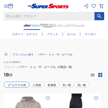
さらに絞り込む
スポーツ・カテゴリ
ブランド
セール
クーポン
ブランドから探す
パワー・トゥ・ザ・ピープル
おすすめ
順表示
ブランド
パワー・トゥ・ザ・ピープル
の商品一覧
18
件
おすすめ順
人気順
新着順
安い順
高い順
(メ
(メ
ン
ン