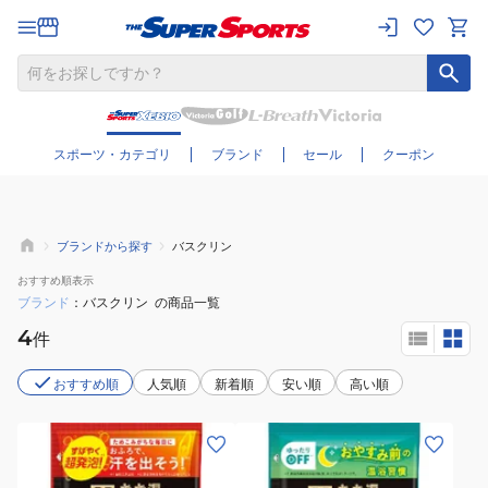
さらに絞り込む
スポーツ・カテゴリ
ブランド
セール
クーポン
ブランドから探す
バスクリン
おすすめ
順表示
ブランド
バスクリン
の商品一覧
4
件
おすすめ順
人気順
新着順
安い順
高い順