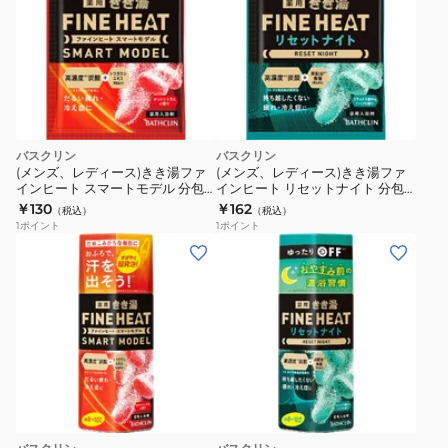
バスクリン
バスクリン
(メンズ、レディース)きき湯ファ
(メンズ、レディース)きき湯ファ
インヒート スマートモデル 分包
インヒート リセットナイト 分包
50g
50g
￥130
￥162
（税込）
（税込）
1
ポイント
1
ポイント