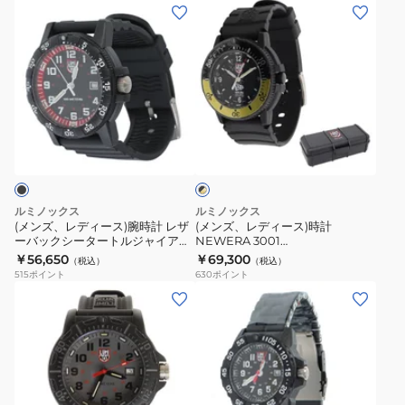
(メ
(メ
Ref.1961
ン
ン
ア
ズ、
ズ、
ナ
レ
レ
ロ
デ
デ
グ
ィ
ィ
腕
ブ
ー
ー
ラ
時
ス)
ス)
ッ
計
ク
腕
時
×
時
計
ゴ
ルミノックス
ルミノックス
計
NEWERA
ー
(メンズ、レディース)腕時計 レザ
(メンズ、レディース)時計
ル
ーバックシータートルジャイアン
NEWERA 3001
レ
3001
ド
ト 0320シリーズ 0335
70thAnniversary
￥56,650
￥69,300
（税込）
（税込）
ザ
70thAnniversary
515
ポイント
630
ポイント
ー
(メ
(メ
バ
ン
ン
ッ
ズ)
ズ)
ク
腕
腕
シ
時
時
ー
計
計