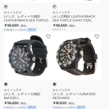
ク
時
GIANT
×
計
0320
イ
ルミノックス
ルミノックス
LEATHERBACK
SERIES
エ
(メンズ、レディース)時計
(メンズ)時計 LEATHERBACK
ロ
LEATHERBACK SEA TURTLE
SEA TURTLE GIANT 0320
SEA
Ref.
ー
GIANT 0320 SERIES Ref.0337 ア
SERIES Ref. 0325
￥56,650
￥56,650
（税込）
（税込）
TURTLE
0325
ナログ 腕時計
515
ポイント
UP
5,150
ポイント
(
10
%)
GIANT
(メ
(メ
0320
ン
ン
SERIES
ズ、
ズ、
Ref.0337
レ
レ
ア
デ
デ
ナ
ィ
ィ
ロ
ブ
ー
ー
ラ
グ
ス)
ス)Ref.3051
ッ
腕
ク
時
REDHAND
時
計
ルミノックス
ルミノックス
計
Ref.0321.L
(メンズ、レディース)時計
(メンズ、レディース)Ref.3051
Ref.0321.L
REDHAND
￥56,650
￥81,620
（税込）
（税込）
UP
UP
5,150
ポイント
(
10
%)
7,420
ポイント
(
10
%)