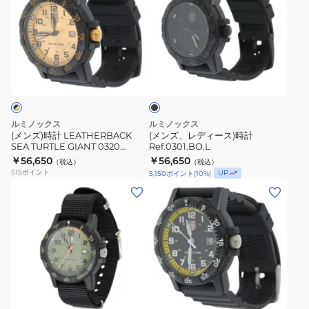
ズ)
ズ、
時
レ
計
デ
LEATHERBACK
ィ
ブ
SEA
ー
ラ
TURTLE
ス)
ッ
ク
GIANT
時
0320
計
ルミノックス
ルミノックス
SERIES
Ref.0301.BO.L
(メンズ)時計 LEATHERBACK
(メンズ、レディース)時計
SEA TURTLE GIANT 0320
Ref.0301.BO.L
Ref.0325.GP
SERIES Ref.0325.GP 08920325
￥56,650
￥56,650
（税込）
（税込）
08920325
515
ポイント
UP
5,150
ポイント
(
10
%)
(メ
(メ
ン
ン
ズ、
ズ)
レ
時
デ
計
ィ
LEATHERBACK
ブ
ー
SEA
ラ
ス)
TURTLE
ッ