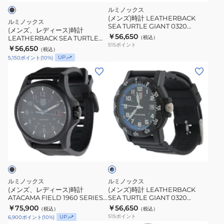
時
ルミノックス
計
(メンズ)時計 LEATHERBACK
ルミノックス
SEA TURTLE GIANT 0320
LEATHERBACK
(メンズ、レディース)時計
SERIES Ref. 0329.1
￥56,650
LEATHERBACK SEA TURTLE
（税込）
SEA
515
ポイント
GIANT 0320 SERIES Ref.0333 ア
￥56,650
（税込）
TURTLE
ナログ 腕時計
UP
5,150
ポイント
(
10
%)
GIANT
(メ
(メ
0320
ン
ン
SERIES
ズ、
ズ)
Ref.0333
レ
時
ア
デ
計
ナ
ィ
LEATHERBACK
ロ
ブ
ー
SEA
ラ
グ
ス)
TURTLE
ッ
腕
ク
時
GIANT
×
時
計
0320
ブ
ルミノックス
ルミノックス
計
ATACAMA
SERIES
ル
(メンズ、レディース)時計
(メンズ)時計 LEATHERBACK
ー
ATACAMA FIELD 1960 SERIES
SEA TURTLE GIANT 0320
FIELD
Ref.
Ref.1961 アナログ 腕時計
SERIES Ref. 0324
￥75,900
￥56,650
（税込）
（税込）
1960
0324
515
ポイント
UP
6,900
ポイント
(
10
%)
SERIES