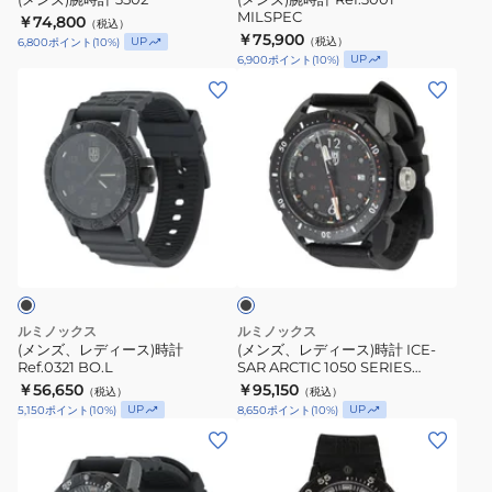
MILSPEC
￥74,800
（税込）
￥75,900
UP
（税込）
6,800
ポイント
(
10
%)
UP
6,900
ポイント
(
10
%)
(メ
(メ
ン
ン
ズ、
ズ、
レ
レ
デ
デ
ィ
ィ
ブ
ー
ー
ラ
ス)
ス)
ッ
ク
時
時
計
計
ルミノックス
ルミノックス
Ref.0321
ICE-
(メンズ、レディース)時計
(メンズ、レディース)時計 ICE-
Ref.0321 BO.L
SAR ARCTIC 1050 SERIES
BO.L
SAR
Ref.1052 アナログ 腕時計 防水 耐
￥56,650
￥95,150
（税込）
（税込）
ARCTIC
衝撃
UP
UP
5,150
ポイント
(
10
%)
8,650
ポイント
(
10
%)
1050
(メ
(メ
SERIES
ン
ン
Ref.1052
ズ、
ズ、