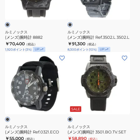
ブ
タ
8882
Ref.3502.L
ラ
ー
3502.L
ッ
ト
ク
ル
ルミノックス
ルミノックス
ジ
(メンズ)腕時計 8882
(メンズ)腕時計 Ref.3502.L 3502.L
ャ
￥70,400
￥91,300
（税込）
（税込）
イ
UP
UP
1,920
ポイント
(
3
%)
8,300
ポイント
(
10
%)
(メ
(メ
ア
ン
ン
ン
ズ)
ズ)
ト
腕
腕
0320
時
時
シ
計
計
リ
ブ
Ref.0321.ECO
3501.BO.TV.SET
ー
ラ
ッ
ズ
SALE
ク
0335
ルミノックス
ルミノックス
(メンズ)腕時計 Ref.0321.ECO
(メンズ)腕時計 3501.BO.TV.SET
￥55,000
￥58,890
（税込）
（税込）