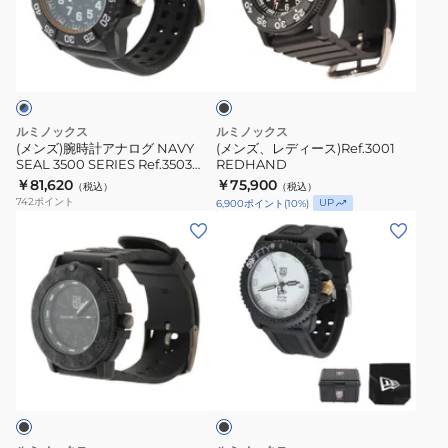
時
デ
計
ィ
ブ
ア
ー
ラ
ナ
ス)Ref.3001
ッ
ク
ロ
REDHAND
グ
ルミノックス
ルミノックス
NAVY
(メンズ)腕時計アナログ NAVY
(メンズ、レディース)Ref.3001
SEAL 3500 SERIES Ref.3503
REDHAND
SEAL
NSF 3503 NSF
￥81,620
￥75,900
（税込）
（税込）
3500
742
ポイント
UP
6,900
ポイント
(
10
%)
SERIES
(メ
(メ
Ref.3503
ン
ン
NSF
ズ)ORIGINAL
ズ、
3503
NAVY
レ
NSF
SEAL
デ
3000
ィ
ブ
SERIES
ー
ラ
Ref.3001.Blackout
ス)
ッ
ク
3001Blackout
時
計