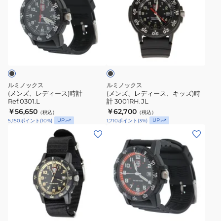
ア
レ
レ
ナ
デ
デ
ロ
ィ
ィ
グ
ブ
ー
ー
ラ
腕
ス)
ス、
ッ
時
ク
時
キ
計
計
ッ
ルミノックス
ルミノックス
防
Ref.0301.L
ズ)
(メンズ、レディース)時計
(メンズ、レディース、キッズ)時
水
Ref.0301.L
計 3001RH.JL
時
￥56,650
耐
￥62,700
（税込）
（税込）
計
UP
UP
5,150
ポイント
(
10
%)
1,710
ポイント
(
3
%)
衝
3001RH.JL
(メ
撃
ン
ズ、
レ
デ
ィ
ー
ス)