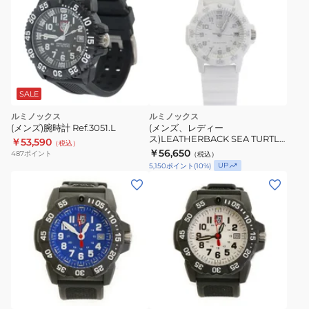
SALE
ルミノックス
ルミノックス
(メンズ)腕時計 Ref.3051.L
(メンズ、レディー
ス)LEATHERBACK SEA TURTLE
￥53,590
（税込）
0300SERIES Ref.0307
￥56,650
487
ポイント
（税込）
Whiteout
UP
5,150
ポイント
(
10
%)
(メ
(メ
ン
ン
ズ)Navy
ズ)Navy
SEAL
SEAL
3500
3500
SERIES
SERIES
ブ
Ref.3503
Ref.3507
ラ
ッ