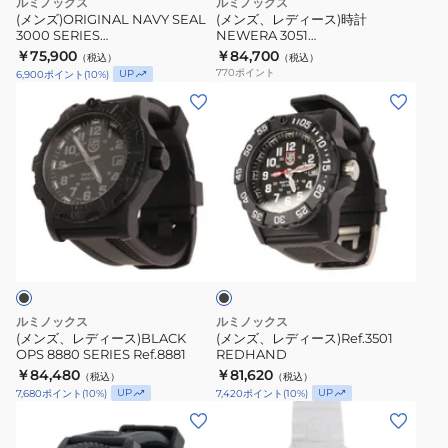
ルミノックス
ルミノックス
NEWERA
(メンズ)ORIGINAL NAVY SEAL
(メンズ、レディース)時計
3000 SERIES
NEWERA 3051
3051
Ref.3001.Blackout
70thAnniversary
￥75,900
￥84,700
（税込）
（税込）
70thAnniversary
3001Blackout
770
ポイント
UP
6,900
ポイント
(
10
%)
(メ
(メ
ン
ン
ズ、
ズ、
レ
レ
デ
デ
ィ
ィ
ブ
ー
ー
ラ
ス)BLACK
ス)Ref.3501
ッ
ク
OPS
REDHAND
8880
ルミノックス
ルミノックス
SERIES
(メンズ、レディース)BLACK
(メンズ、レディース)Ref.3501
OPS 8880 SERIES Ref.8881
REDHAND
Ref.8881
￥84,480
￥81,620
（税込）
（税込）
UP
UP
7,680
ポイント
(
10
%)
7,420
ポイント
(
10
%)