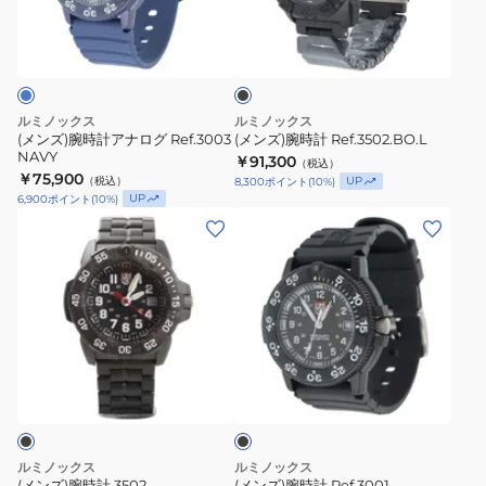
計
計
グ
ブ
ア
Ref.3502.BO.L
ラ
腕
ナ
ッ
時
ク
ロ
計
グ
ルミノックス
ルミノックス
Ref.3003
(メンズ)腕時計アナログ Ref.3003
(メンズ)腕時計 Ref.3502.BO.L
NAVY
NAVY
￥91,300
（税込）
￥75,900
（税込）
UP
8,300
ポイント
(
10
%)
UP
6,900
ポイント
(
10
%)
(メ
(メ
ン
ン
ズ)
ズ)
腕
腕
時
時
計
計
ブ
3502
Ref.3001
ラ
MILSPEC
ッ
ク
ルミノックス
ルミノックス
(メンズ)腕時計 3502
(メンズ)腕時計 Ref.3001