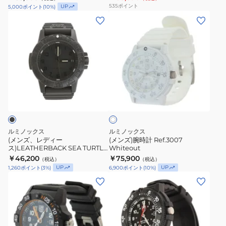
535
ポイント
UP
5,000
ポイント
(
10
%)
(メ
(メ
ン
ン
ズ、
ズ)
レ
腕
デ
時
ィ
計
ホ
ー
Ref.3007
ワ
ス)LEATHERBACK
Whiteout
イ
ト
SEA
TURTLE
ルミノックス
ルミノックス
0300SERIES
(メンズ、レディー
(メンズ)腕時計 Ref.3007
ス)LEATHERBACK SEA TURTLE
Whiteout
Ref.0301Blackout
0300SERIES Ref.0301Blackout
￥46,200
￥75,900
（税込）
（税込）
0301.BO
0301.BO
UP
UP
1,260
ポイント
(
3
%)
6,900
ポイント
(
10
%)
(メ
(メ
ン
ン
ズ)
ズ、
腕
レ