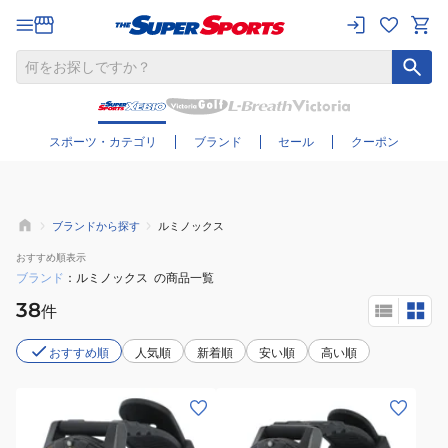
さらに絞り込む
スポーツ・カテゴリ
ブランド
セール
クーポン
ブランドから探す
ルミノックス
おすすめ
順表示
ブランド
ルミノックス
の商品一覧
38
件
おすすめ順
人気順
新着順
安い順
高い順
(メ
(メ
ン
ン