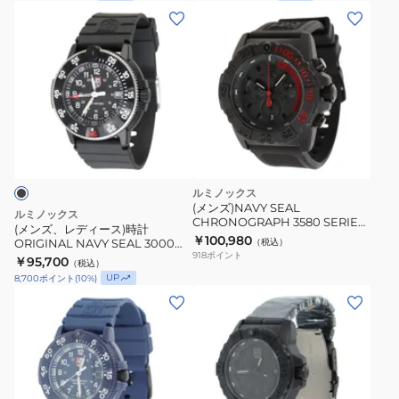
(メ
ン
ズ、
レ
デ
ィ
ー
ス)
時
ルミノックス
計
(メンズ)NAVY SEAL
ルミノックス
CHRONOGRAPH 3580 SERIES
ORIGINAL
(メンズ、レディース)時計
時計 3581.EY
￥100,980
ORIGINAL NAVY SEAL 3000
（税込）
NAVY
918
ポイント
SERIESRef.
￥95,700
（税込）
SEAL
3001.HERITAGE.SET アナログ 腕
UP
8,700
ポイント
(
10
%)
時計
3000
(メ
(メ
SERIESRef.
ン
ン
3001.HERITAGE.SET
ズ)
ズ)
ア
腕
腕
ナ
時
時
ロ