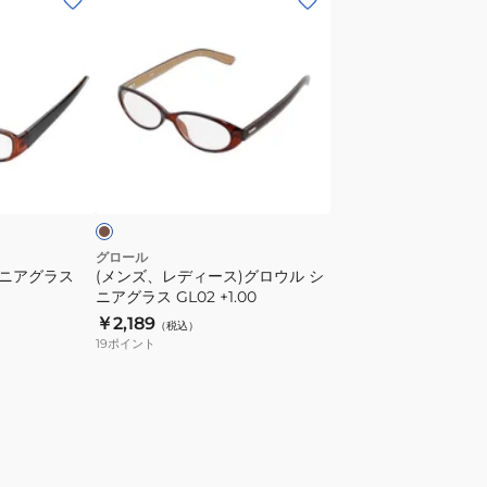
ン
ズ、
レ
デ
ィ
ー
ブ
ス)
ラ
グ
ロ
ウ
グロール
シニアグラス
(メンズ、レディース)グロウル シ
ル
ニアグラス GL02 +1.00
シ
￥2,189
（税込）
ニ
19
ポイント
ア
グ
ラ
ス
GL02