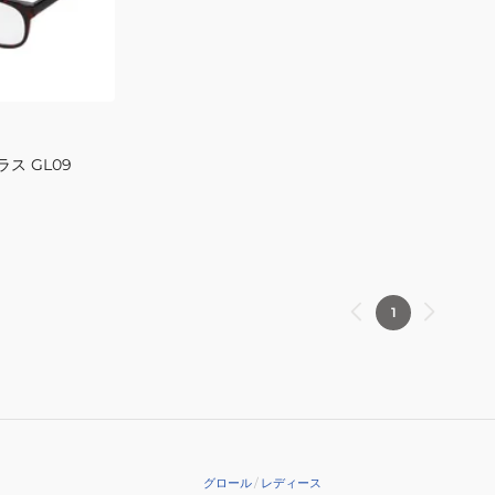
ス GL09
1
グロール
/
レディース