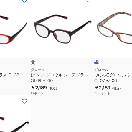
ン
ン
ズ)
ズ)
グ
グ
ロ
ロ
ウ
ウ
ル
ル
ブ
ブ
シ
シ
ラ
ラ
ウ
ウ
ウ
ニ
ニ
ン
ン
ア
ア
グ
グ
グロール
グロール
ス GL08
(メンズ)グロウル シニアグラス
(メンズ)グロウル 
ラ
ラ
GL09 +1.00
GL07 +3.00
ス
ス
￥2,189
￥2,189
（税込）
（税込）
GL09
GL07
19
ポイント
19
ポイント
+1.00
+3.00