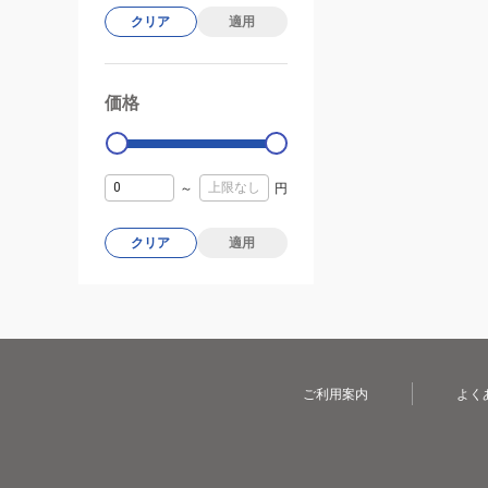
クリア
適用
価格
99000
0
～
円
クリア
適用
ご利用案内
よく