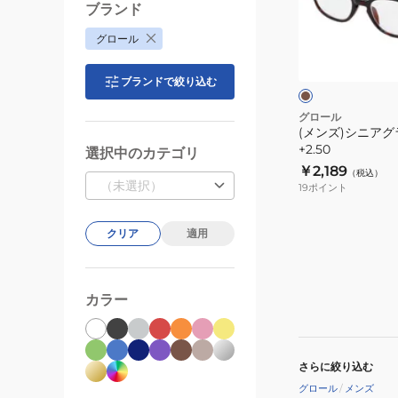
ア
ブランド
グ
ブ
グロール
ラ
ラ
ウ
ス
ン
ブランドで絞り込む
GL09
+2.50
グロール
(メンズ)シニアグラ
+2.50
選択中のカテゴリ
￥2,189
（税込）
（未選択）
19
ポイント
クリア
適用
カラー
さらに絞り込む
グロール
/
メンズ