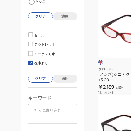
キッズ
ン
ズ)
クリア
適用
シ
ニ
ア
セール
グ
レ
アウトレット
ラ
ッ
ド
ス
クーポン対象
ン
GL08
在庫あり
+3.00
グロール
(メンズ)シニアグラ
クリア
適用
+3.00
￥2,189
（税込）
19
ポイント
キーワード
(メ
ン
ズ)
シ
ニ