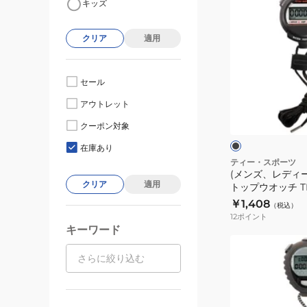
キッズ
ン
ズ、
クリア
適用
レ
デ
ィ
セール
ー
ブ
アウトレット
ス、
ラ
ッ
キ
クーポン対象
ク
ッ
在庫あり
ズ)
ティー・スポーツ
(メンズ、レディ
ス
クリア
適用
トップウオッチ TEV
ト
￥1,408
（税込）
ッ
12
ポイント
プ
キーワード
ウ
(メ
オ
ン
ッ
ズ、
チ
レ