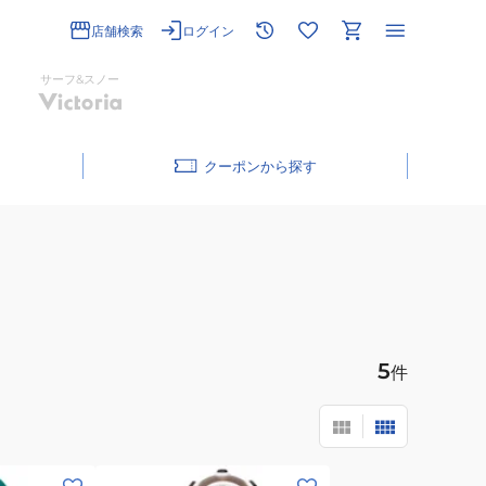
店舗検索
ログイン
サーフ&スノー
クーポン
5
件
(メ