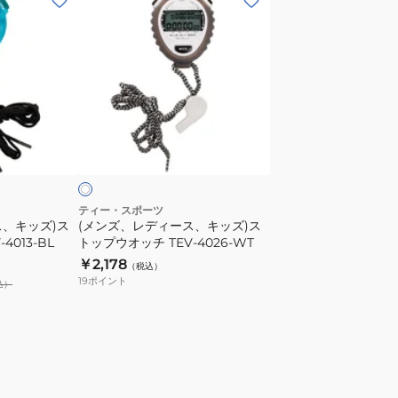
ン
ズ、
レ
デ
ィ
ー
ホ
ス、
ワ
キ
ッ
ズ)
ティー・スポーツ
ス、キッズ)ス
(メンズ、レディース、キッズ)ス
ス
4013-BL
トップウオッチ TEV-4026-WT
ト
￥2,178
（税込）
ッ
19
ポイント
込）
プ
ウ
オ
ッ
チ