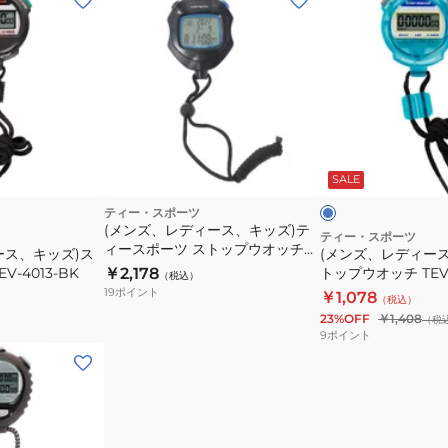
ン
ズ、
レ
デ
ィ
ー
ブ
ス、
ル
ー
SALE
イ
キ
ト
ッ
ティー・スポーツ
(メンズ、レディース、キッズ)テ
ズ)
ティー・スポーツ
ィースポーツ ストップウオッチ
ース、キッズ)ス
(メンズ、レディー
ス
TS-S114-BK
-4013-BK
￥2,178
トップウオッチ TEV-
（税込）
ト
19
ポイント
￥1,078
（税込）
ッ
23%OFF
￥1,408
（税
プ
9
ポイント
ウ
オ
ッ
チ