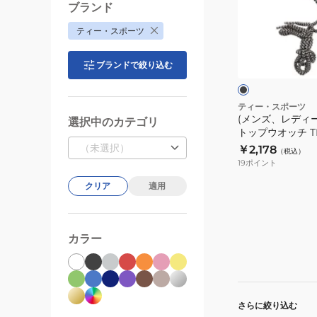
TEV-
デ
ブランド
4013-
ィ
ティー・スポーツ
BK
ー
ブ
ス、
ラ
ブランドで絞り込む
ッ
キ
ク
ッ
ズ)
ティー・スポーツ
(メンズ、レディ
ス
選択中のカテゴリ
トップウオッチ TE
ト
（未選択）
￥2,178
（税込）
ッ
19
ポイント
プ
クリア
適用
ウ
オ
ッ
カラー
チ
TEV-
4026-
BK
さらに絞り込む