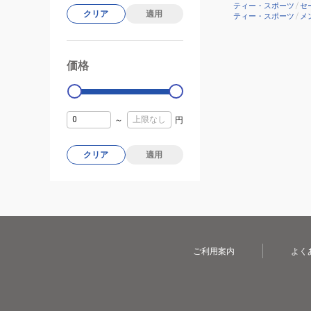
ティー・スポーツ
/
セ
クリア
適用
ティー・スポーツ
/
メ
価格
99000
0
～
円
クリア
適用
ご利用案内
よく