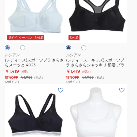
ィ
ィ
ー
ー
ス)
ス、
ス
キ
ホ
ホ
ブ
ポ
ッ
ワ
ラ
ー
ズ)
イ
ッ
条件付クーポン
SALE
SALE
ト
ク
ツ
ス
ブ
ポ
ルシアン
ルシアン
ラ
ー
(レディース)スポーツブラ さらさ
(レディース、キッズ)スポーツブ
らスーッと 4023
ラ さらさらシャッキリ 部活 ブラ
さ
ツ
4022
￥1,419
￥1,419
（税込）
（税込）
ら
ブ
19%OFF
￥1,760
19%OFF
￥1,760
（税込）
（税込）
さ
ラ
12
ポイント
12
ポイント
(レ
(レ
ら
さ
デ
デ
ス
ら
ィ
ィ
ー
さ
ー
ー
ッ
ら
ス)
ス)
と
シ
ブ
部
4023
ャ
ダ
ホ
ホ
ラ
活
ッ
ー
ワ