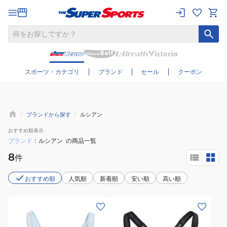
さらに絞り込む
スポーツ・カテゴリ
ブランド
セール
クーポン
ブランドから探す
ルシアン
おすすめ
順表示
ブランド
ルシアン
の商品一覧
8
件
おすすめ順
人気順
新着順
安い順
高い順
(レ
(レ
デ
デ