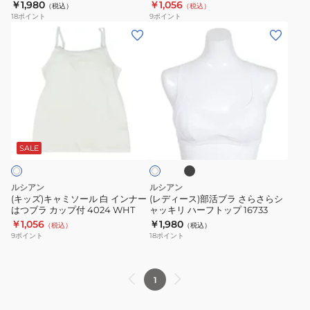
￥1,980
￥1,056
（税込）
（税込）
ら
ナ
プ
ス
18
ポイント
9
ポイント
デ
ー
4021
リ
(キ
(レ
イ
は
ム
ッ
デ
リ
つ
16664
ズ)
ィ
ー
ブ
キ
ー
ハ
ラ
ャ
ス)
ー
カ
ミ
部
ブ
ホ
フ
ッ
ソ
活
ラ
ワ
ト
プ
ッ
ー
ブ
SALE
イ
ク
ッ
付
ト
ル
ラ
プ
4025
白
さ
ルシアン
ルシアン
16732
WHT
イ
ら
(キッズ)キャミソール 白 インナー
(レディース)部活ブラ さらさらシ
はつブラ カップ付 4024 WHT
ャッキリ ハーフトップ 16733
ン
さ
￥1,056
￥1,980
（税込）
（税込）
ナ
ら
9
ポイント
18
ポイント
ー
シ
は
ャ
つ
ッ
1
ブ
キ