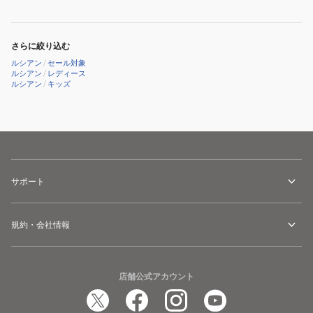
ラ
リ
カ
ハ
ッ
ー
さらに絞り込む
プ
フ
ルシアン
/
セール対象
付
ト
ルシアン
/
レディース
ルシアン
/
キッズ
4024
ッ
WHT
プ
16733
サポート
規約・会社情報
店舗公式アカウント