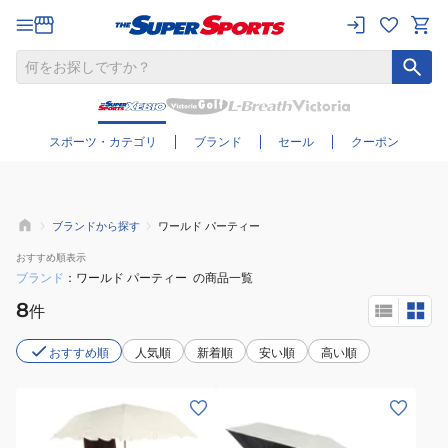
さらに絞り込む
スポーツ・カテゴリ
ブランド
セール
クーポン
ブランドから探す
ワールド パーティー
おすすめ
順表示
ブランド
ワールド パーティー
の商品一覧
8
件
おすすめ順
人気順
新着順
安い順
高い順
(レ
(メ
デ
ン