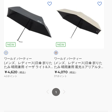
た
た
(メ
(メ
れ
イ
イ
み
み
ン
ン
傘
ニ
ニ
晴
晴
ズ、
ズ、
梅
ー
ー
雨
雨
レ
レ
雨
801-
801-
兼
兼
デ
デ
雨
14556-
14556-
用
用
ィ
ィ
雨
102
102
ベ
イ
イ
ー
ー
天
ー
ラ
ブ
ー
ー
ス)
ス)
ジ
NEW
NEW
ベ
ラ
ザ
ザ
ュ
日
日
ン
ッ
ラ
ラ
傘
傘
ワールド パーティー
ワールド パーティー
ダ
ク
イ
イ
折
折
(メンズ、レディース)日傘 折りた
(メンズ、レディース)日傘 折りた
ー
ト
ト
たみ 晴雨兼用 イーザ ライト&スリ
たみ 晴雨兼用 遮光エアリアルタ
り
り
ム グレー ZA007-913-102 グレー
イニー 801-14556-102 ベージュ
￥4,620
￥4,070
&
&
（税込）
（税込）
た
た
42
ポイント
37
ポイント
ス
ス
た
た
リ
リ
み
み
ム
ム
晴
晴
1
オ
ブ
雨
雨
フ
ラ
兼
兼
ZA007-
ッ
用
用