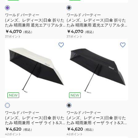
ミ
エ
ク
日
日
ニ
ア
傘
傘
ワールド パーティー
ワールド パーティー
ベ
リ
折
折
(メンズ、レディース)日傘 折りた
(メンズ、レディース)日傘 折りた
ー
ア
たみ 晴雨兼用 遮光エアリアルタ
たみ 晴雨兼用 遮光エアリアルタ
り
り
イニー 801-14556-102 ラベンダー
イニー 801-14556-102 ブラック
￥4,070
￥4,070
ジ
ル
（税込）
（税込）
た
た
37
ポイント
37
ポイント
ュ
タ
た
た
(メ
(メ
6181-
イ
み
み
ン
ン
212-
ニ
晴
晴
ズ、
ズ、
002
ー
雨
雨
レ
レ
撥
801-
兼
兼
デ
デ
水
14556-
用
用
ィ
ィ
紫
102
ブ
遮
遮
ー
ー
ラ
外
オ
光
光
ス)
ス)
ッ
NEW
NEW
線
フ
エ
エ
ク
日
日
対
ア
ア
傘
傘
ワールド パーティー
ワールド パーティー
策
リ
リ
折
折
(メンズ、レディース)日傘 折りた
(メンズ、レディース)日傘 折りた
お
ア
ア
たみ 晴雨兼用 イーザ ライト&スリ
たみ 晴雨兼用 イーザ ライト&スリ
り
り
ム オフ ZA007-908-102 オフ
ム ブラック ZA007-900-102 ブラ
し
￥4,620
￥4,620
ル
ル
（税込）
（税込）
た
た
ック
42
ポイント
42
ポイント
ゃ
タ
タ