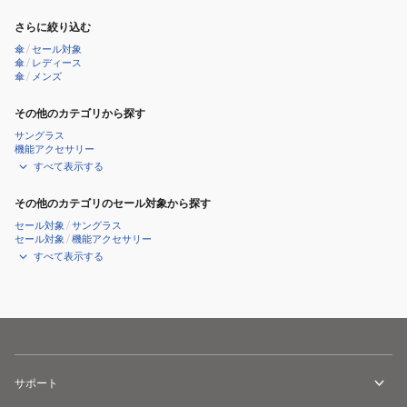
908-
ク
イ
遮
さらに絞り込む
102
ZA007-
ー
光
傘
/
セール対象
オ
900-
ザ
エ
傘
/
レディース
フ
102
傘
/
メンズ
ラ
ア
ブ
イ
リ
その他のカテゴリから探す
ラ
ト
ア
サングラス
ッ
&
ル
機能アクセサリー
ク
ス
タ
すべて表示する
リ
イ
その他のカテゴリのセール対象から探す
ム
ニ
セール対象
/
サングラス
グ
ー
セール対象
/
機能アクセサリー
レ
801-
すべて表示する
ー
14556-
ZA007-
102
913-
ベ
102
ー
グ
ジ
レ
サポート
ュ
ー