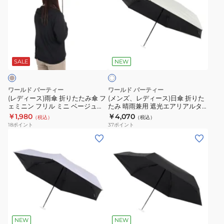
ィ
ズ、
ー
レ
ス)
デ
雨
ィ
オ
傘
ー
フ
折
ス)
SALE
NEW
ホ
ワ
り
日
イ
た
傘
ト
ワールド パーティー
ワールド パーティー
た
折
(レディース)雨傘 折りたたみ傘 フ
(メンズ、レディース)日傘 折りた
ェミニン フリル ミニ ベージュ
たみ 晴雨兼用 遮光エアリアルタ
み
り
6181-212-002 撥水 紫外線対策 お
イニー 801-14556-102 オフ
￥1,980
￥4,070
（税込）
（税込）
傘
た
しゃれ 傘 梅雨 雨 雨天
18
ポイント
37
ポイント
フ
た
(メ
(メ
ェ
み
ン
ン
ミ
晴
ズ、
ズ、
ニ
雨
レ
レ
ン
兼
デ
デ
フ
用
ィ
ィ
ブ
リ
遮
ー
ー
ラ
ル
光
ス)
ス)
ッ
NEW
NEW